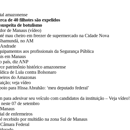
ital amazonense
ca de 40 filhotes são expelidos
 suspeita de botulismo
ador de Manaus (vídeo)
até mau cheiro em freezer de supermercado na Cidade Nova
de Nhamundá, no AM
y Andrade
quipamentos aos profissionais da Segurança Pública
tais em Manaus
no país, diz ANP
ece patrimônio histórico amazonense
rídica de Lula contra Bolsonaro
beiros do Amazonas
aição; veja vídeo
poio para Hissa Abrahão: ‘meu deputado federal’
para adesivar seu veículo com candidatos da instituição – Veja vídeo!
l neste 07 de setembro
e Manaus
ial de enfermeiros
é recebido por multidão na zona Sul de Manaus
à Câmara Federal
Eldorado