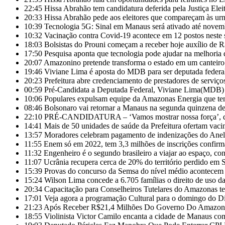
22:45
Hissa Abrahão tem candidatura deferida pela Justiça Eleit
20:33
Hissa Abrahão pede aos eleitores que compareçam às ur
10:39
Tecnologia 5G: Sinal em Manaus será ativado até novem
10:32
Vacinação contra Covid-19 acontece em 12 postos nest
18:03
Bolsistas do Prouni começam a receber hoje auxílio de 
17:50
Pesquisa aponta que tecnologia pode ajudar na melhoria
20:07
Amazonino pretende transforma o estado em um canteiro
19:46
Viviane Lima é aposta do MDB para ser deputada feder
20:23
Prefeitura abre credenciamento de prestadores de servi
00:59
Pré-Candidata a Deputada Federal, Viviane Lima(MDB) d
10:06
Populares expulsam equipe da Amazonas Energia que te
08:46
Bolsonaro vai retornar a Manaus na segunda quinzena d
22:10
PRÉ-CANDIDATURA – ‘Vamos mostrar nossa força’, diz 
14:41
Mais de 50 unidades de saúde da Prefeitura ofertam vac
13:57
Moradores celebram pagamento de indenizações do Anel 
11:55
Enem só em 2022, tem 3,3 milhões de inscrições confirm
11:32
Engenheiro é o segundo brasileiro a viajar ao espaço, con
11:07
Ucrânia recupera cerca de 20% do território perdido em 
15:39
Provas do concurso da Semsa do nível médio acontece
15:24
Wilson Lima concede a 6.705 famílias o direito de uso 
20:34
Capacitação para Conselheiros Tutelares do Amazonas t
17:01
Veja agora a programação Cultural para o domingo do Di
21:23
Após Receber R$21,4 Milhões Do Governo Do Amazonas
18:55
Violinista Victor Camilo encanta a cidade de Manaus co