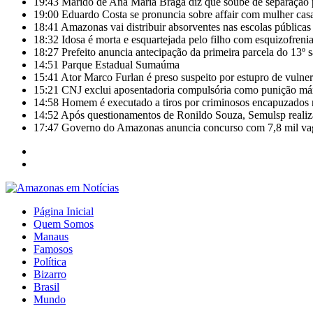
19:43
Marido de Ana Maria Braga diz que soube de separação 
19:00
Eduardo Costa se pronuncia sobre affair com mulher casa
18:41
Amazonas vai distribuir absorventes nas escolas públicas
18:32
Idosa é morta e esquartejada pelo filho com esquizofrenia
18:27
Prefeito anuncia antecipação da primeira parcela do 13º 
14:51
Parque Estadual Sumaúma
15:41
Ator Marco Furlan é preso suspeito por estupro de vulne
15:21
CNJ exclui aposentadoria compulsória como punição máx
14:58
Homem é executado a tiros por criminosos encapuzados 
14:52
Após questionamentos de Ronildo Souza, Semulsp realiz
17:47
Governo do Amazonas anuncia concurso com 7,8 mil vaga
Página Inicial
Quem Somos
Manaus
Famosos
Política
Bizarro
Brasil
Mundo