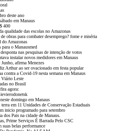
oral
nas
bro deste ano
e sábado em Manaus
R$ 400
 da qualidade das escolas no Amazonas
 de obras para combater desemprego? fome e miséria
al do Amazonas
ços para o Manausmed
esponta nas pesquisas de intenção de votos
ntava instalar novos medidores em Manaus
e Junho, afirma Menezes
Arthur ao ser ovacionado em festa popular
ina contra a Covid-19 nesta semana em Manaus
Viário Leste
adas no Brasil
fira agora:
Sievierodonetsk
m neste domingo em Manaus
da terra em 11 Unidades de Conservação Estaduais
em inicio programado para setembro
a dos Pais na cidade de Manaus.
, Prime Serviços É Barrada Pelo CSC
m suas belas performance