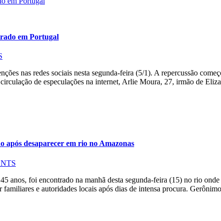
trado em Portugal
S
enções nas redes sociais nesta segunda-feira (5/1). A repercussão co
rculação de especulações na internet, Arlie Moura, 27, irmão de Eliz
 após desaparecer em rio no Amazonas
ENTS
nos, foi encontrado na manhã desta segunda-feira (15) no rio onde e
 familiares e autoridades locais após dias de intensa procura. Gerônim