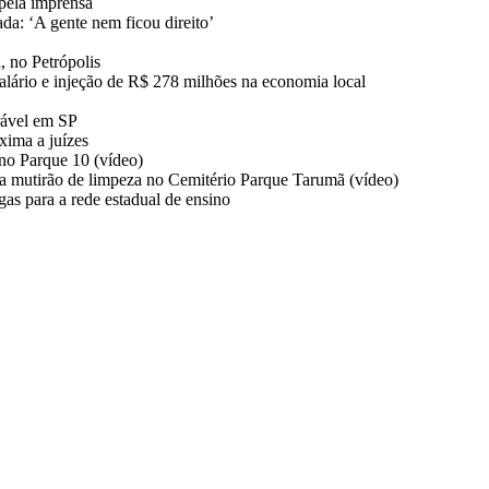
pela imprensa
da: ‘A gente nem ficou direito’
, no Petrópolis
salário e injeção de R$ 278 milhões na economia local
rável em SP
ima a juízes
no Parque 10 (vídeo)
a mutirão de limpeza no Cemitério Parque Tarumã (vídeo)
s para a rede estadual de ensino