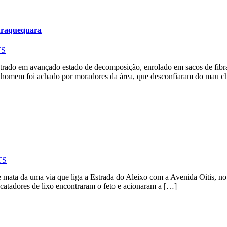
Puraquequara
TS
trado em avançado estado de decomposição, enrolado em sacos de fibra
o homem foi achado por moradores da área, que desconfiaram do mau c
TS
e mata da uma via que liga a Estrada do Aleixo com a Avenida Oitis,
 catadores de lixo encontraram o feto e acionaram a […]