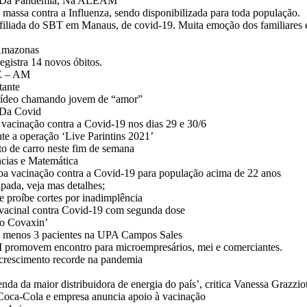
PI Da Pandemia, Na ALEAM
ssa contra a Influenza, sendo disponibilizada para toda população.
iliada do SBT em Manaus, de covid-19. Muita emoção dos familiares 
 Amazonas
egistra 14 novos óbitos.
E – AM
tante
 vídeo chamando jovem de “amor”
 Da Covid
 vacinação contra a Covid-19 nos dias 29 e 30/6
te a operação ‘Live Parintins 2021’
rto de carro neste fim de semana
ências e Matemática
pa vacinação contra a Covid-19 para população acima de 22 anos
pada, veja mas detalhes;
 proíbe cortes por inadimplência
acinal contra Covid-19 com segunda dose
so Covaxin’
lo menos 3 pacientes na UPA Campos Sales
movem encontro para microempresários, mei e comerciantes.
m crescimento recorde na pandemia
nda da maior distribuidora de energia do país’, critica Vanessa Grazzio
 Coca-Cola e empresa anuncia apoio à vacinação