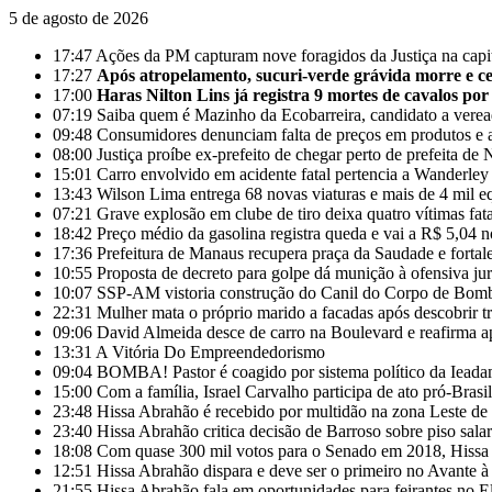
5 de agosto de 2026
17:47
Ações da PM capturam nove foragidos da Justiça na cap
17:27
Após atropelamento, sucuri-verde grávida morre e cer
17:00
Haras Nilton Lins já registra 9 mortes de cavalos por
07:19
Saiba quem é Mazinho da Ecobarreira, candidato a vere
09:48
Consumidores denunciam falta de preços em produtos e 
08:00
Justiça proíbe ex-prefeito de chegar perto de prefeita 
15:01
Carro envolvido em acidente fatal pertencia a Wanderle
13:43
Wilson Lima entrega 68 novas viaturas e mais de 4 mil e
07:21
Grave explosão em clube de tiro deixa quatro vítimas fa
18:42
Preço médio da gasolina registra queda e vai a R$ 5,04 
17:36
Prefeitura de Manaus recupera praça da Saudade e fortal
10:55
Proposta de decreto para golpe dá munição à ofensiva ju
10:07
SSP-AM vistoria construção do Canil do Corpo de Bom
22:31
Mulher mata o próprio marido a facadas após descobrir tr
09:06
David Almeida desce de carro na Boulevard e reafirma a
13:31
A Vitória Do Empreendedorismo
09:04
BOMBA! Pastor é coagido por sistema político da Ieadam 
15:00
Com a família, Israel Carvalho participa de ato pró-Brasi
23:48
Hissa Abrahão é recebido por multidão na zona Leste d
23:40
Hissa Abrahão critica decisão de Barroso sobre piso salar
18:08
Com quase 300 mil votos para o Senado em 2018, Hissa 
12:51
Hissa Abrahão dispara e deve ser o primeiro no Avante 
21:55
Hissa Abrahão fala em oportunidades para feirantes no 