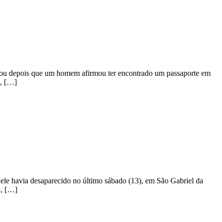
meçou depois que um homem afirmou ter encontrado um passaporte em
a, […]
le havia desaparecido no último sábado (13), em São Gabriel da
o, […]