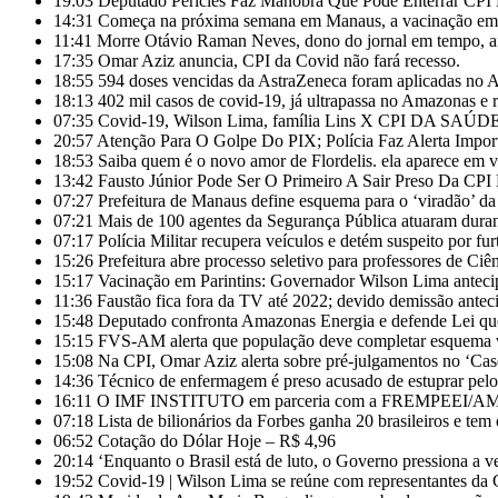
19:03
Deputado Péricles Faz Manobra Que Pode Enterrar C
14:31
Começa na próxima semana em Manaus, a vacinação em ma
11:41
Morre Otávio Raman Neves, dono do jornal em tempo, af
17:35
Omar Aziz anuncia, CPI da Covid não fará recesso.
18:55
594 doses vencidas da AstraZeneca foram aplicadas no
18:13
402 mil casos de covid-19, já ultrapassa no Amazonas e r
07:35
Covid-19, Wilson Lima, família Lins X CPI DA SAÚD
20:57
Atenção Para O Golpe Do PIX; Polícia Faz Alerta Impor
18:53
Saiba quem é o novo amor de Flordelis. ela aparece em
13:42
Fausto Júnior Pode Ser O Primeiro A Sair Preso Da CPI
07:27
Prefeitura de Manaus define esquema para o ‘viradão’ da
07:21
Mais de 100 agentes da Segurança Pública atuaram duran
07:17
Polícia Militar recupera veículos e detém suspeito por fu
15:26
Prefeitura abre processo seletivo para professores de Ci
15:17
Vacinação em Parintins: Governador Wilson Lima anteci
11:36
Faustão fica fora da TV até 2022; devido demissão anteci
15:48
Deputado confronta Amazonas Energia e defende Lei que
15:15
FVS-AM alerta que população deve completar esquema v
15:08
Na CPI, Omar Aziz alerta sobre pré-julgamentos no ‘Ca
14:36
Técnico de enfermagem é preso acusado de estuprar pe
16:11
O IMF INSTITUTO em parceria com a FREMPEEI/AM pro
07:18
Lista de bilionários da Forbes ganha 20 brasileiros e te
06:52
Cotação do Dólar Hoje – R$ 4,96
20:14
‘Enquanto o Brasil está de luto, o Governo pressiona a ve
19:52
Covid-19 | Wilson Lima se reúne com representantes da