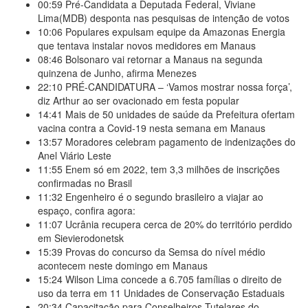
00:59
Pré-Candidata a Deputada Federal, Viviane
Lima(MDB) desponta nas pesquisas de intenção de votos
10:06
Populares expulsam equipe da Amazonas Energia
que tentava instalar novos medidores em Manaus
08:46
Bolsonaro vai retornar a Manaus na segunda
quinzena de Junho, afirma Menezes
22:10
PRÉ-CANDIDATURA – ‘Vamos mostrar nossa força’,
diz Arthur ao ser ovacionado em festa popular
14:41
Mais de 50 unidades de saúde da Prefeitura ofertam
vacina contra a Covid-19 nesta semana em Manaus
13:57
Moradores celebram pagamento de indenizações do
Anel Viário Leste
11:55
Enem só em 2022, tem 3,3 milhões de inscrições
confirmadas no Brasil
11:32
Engenheiro é o segundo brasileiro a viajar ao
espaço, confira agora:
11:07
Ucrânia recupera cerca de 20% do território perdido
em Sievierodonetsk
15:39
Provas do concurso da Semsa do nível médio
acontecem neste domingo em Manaus
15:24
Wilson Lima concede a 6.705 famílias o direito de
uso da terra em 11 Unidades de Conservação Estaduais
20:34
Capacitação para Conselheiros Tutelares do