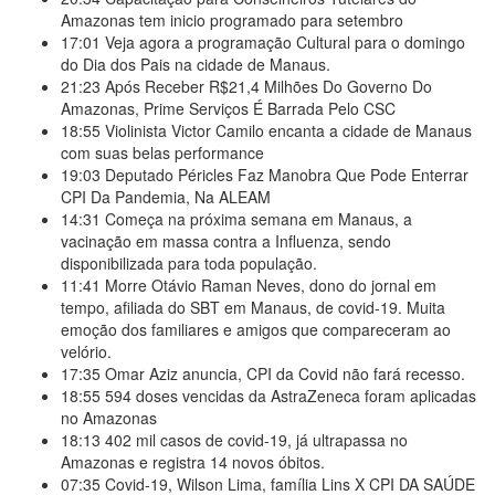
Amazonas tem inicio programado para setembro
17:01
Veja agora a programação Cultural para o domingo
do Dia dos Pais na cidade de Manaus.
21:23
Após Receber R$21,4 Milhões Do Governo Do
Amazonas, Prime Serviços É Barrada Pelo CSC
18:55
Violinista Victor Camilo encanta a cidade de Manaus
com suas belas performance
19:03
Deputado Péricles Faz Manobra Que Pode Enterrar
CPI Da Pandemia, Na ALEAM
14:31
Começa na próxima semana em Manaus, a
vacinação em massa contra a Influenza, sendo
disponibilizada para toda população.
11:41
Morre Otávio Raman Neves, dono do jornal em
tempo, afiliada do SBT em Manaus, de covid-19. Muita
emoção dos familiares e amigos que compareceram ao
velório.
17:35
Omar Aziz anuncia, CPI da Covid não fará recesso.
18:55
594 doses vencidas da AstraZeneca foram aplicadas
no Amazonas
18:13
402 mil casos de covid-19, já ultrapassa no
Amazonas e registra 14 novos óbitos.
07:35
Covid-19, Wilson Lima, família Lins X CPI DA SAÚDE