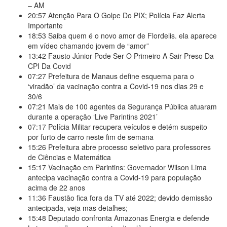
– AM
20:57
Atenção Para O Golpe Do PIX; Polícia Faz Alerta
Importante
18:53
Saiba quem é o novo amor de Flordelis. ela aparece
em vídeo chamando jovem de “amor”
13:42
Fausto Júnior Pode Ser O Primeiro A Sair Preso Da
CPI Da Covid
07:27
Prefeitura de Manaus define esquema para o
‘viradão’ da vacinação contra a Covid-19 nos dias 29 e
30/6
07:21
Mais de 100 agentes da Segurança Pública atuaram
durante a operação ‘Live Parintins 2021’
07:17
Polícia Militar recupera veículos e detém suspeito
por furto de carro neste fim de semana
15:26
Prefeitura abre processo seletivo para professores
de Ciências e Matemática
15:17
Vacinação em Parintins: Governador Wilson Lima
antecipa vacinação contra a Covid-19 para população
acima de 22 anos
11:36
Faustão fica fora da TV até 2022; devido demissão
antecipada, veja mas detalhes;
15:48
Deputado confronta Amazonas Energia e defende