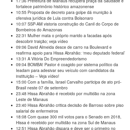
17:36
Prefeitura de Manaus recupera praça da Saudade e
fortalece patrimônio histórico amazonense
10:55
Proposta de decreto para golpe dá munição à
ofensiva jurídica de Lula contra Bolsonaro
10:07
SSP-AM vistoria construção do Canil do Corpo de
Bombeiros do Amazonas
22:31
Mulher mata o próprio marido a facadas após
descobrir traição; veja vídeo
09:06
David Almeida desce de carro na Boulevard e
reafirma apoio para Hissa Abrahão: ‘meu deputado federal’
13:31
A Vitória Do Empreendedorismo
09:04
BOMBA! Pastor é coagido por sistema político da
Ieadam para adesivar seu veículo com candidatos da
instituição – Veja vídeo!
15:00
Com a família, Israel Carvalho participa de ato pró-
Brasil neste 07 de setembro
23:48
Hissa Abrahão é recebido por multidão na zona
Leste de Manaus
23:40
Hissa Abrahão critica decisão de Barroso sobre piso
salarial de enfermeiros
18:08
Com quase 300 mil votos para o Senado em 2018,
Hissa é recebido por multidão na zona Sul de Manaus
12:51
Hissa Abrahão dispara e deve ser o primeiro no