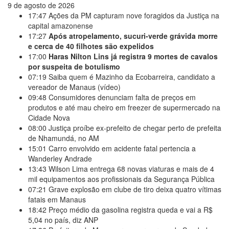
9 de agosto de 2026
17:47
Ações da PM capturam nove foragidos da Justiça na
capital amazonense
17:27
Após atropelamento, sucuri-verde grávida morre
e cerca de 40 filhotes são expelidos
17:00
Haras Nilton Lins já registra 9 mortes de cavalos
por suspeita de botulismo
07:19
Saiba quem é Mazinho da Ecobarreira, candidato a
vereador de Manaus (vídeo)
09:48
Consumidores denunciam falta de preços em
produtos e até mau cheiro em freezer de supermercado na
Cidade Nova
08:00
Justiça proíbe ex-prefeito de chegar perto de prefeita
de Nhamundá, no AM
15:01
Carro envolvido em acidente fatal pertencia a
Wanderley Andrade
13:43
Wilson Lima entrega 68 novas viaturas e mais de 4
mil equipamentos aos profissionais da Segurança Pública
07:21
Grave explosão em clube de tiro deixa quatro vítimas
fatais em Manaus
18:42
Preço médio da gasolina registra queda e vai a R$
5,04 no país, diz ANP