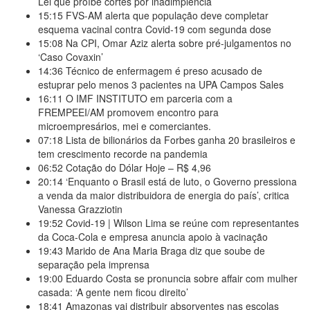
Lei que proíbe cortes por inadimplência
15:15
FVS-AM alerta que população deve completar
esquema vacinal contra Covid-19 com segunda dose
15:08
Na CPI, Omar Aziz alerta sobre pré-julgamentos no
‘Caso Covaxin’
14:36
Técnico de enfermagem é preso acusado de
estuprar pelo menos 3 pacientes na UPA Campos Sales
16:11
O IMF INSTITUTO em parceria com a
FREMPEEI/AM promovem encontro para
microempresários, mei e comerciantes.
07:18
Lista de bilionários da Forbes ganha 20 brasileiros e
tem crescimento recorde na pandemia
06:52
Cotação do Dólar Hoje – R$ 4,96
20:14
‘Enquanto o Brasil está de luto, o Governo pressiona
a venda da maior distribuidora de energia do país’, critica
Vanessa Grazziotin
19:52
Covid-19 | Wilson Lima se reúne com representantes
da Coca-Cola e empresa anuncia apoio à vacinação
19:43
Marido de Ana Maria Braga diz que soube de
separação pela imprensa
19:00
Eduardo Costa se pronuncia sobre affair com mulher
casada: ‘A gente nem ficou direito’
18:41
Amazonas vai distribuir absorventes nas escolas