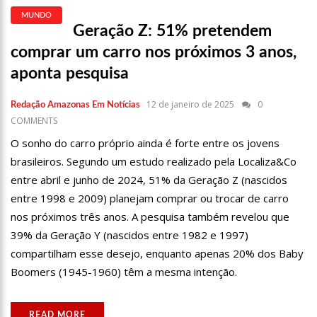
23:48
HISSA ABRAHÃO É RECEBIDO POR MULTIDÃO NA ZONA LESTE DE
MUNDO
Geração Z: 51% pretendem
MANAUS
comprar um carro nos próximos 3 anos,
23:40
HISSA ABRAHÃO CRITICA DECISÃO DE BARROSO SOBRE PISO
SALARIAL DE ENFERMEIROS
aponta pesquisa
18:08
COM QUASE 300 MIL VOTOS PARA O SENADO EM 2018, HISSA É
RECEBIDO POR MULTIDÃO NA ZONA SUL DE MANAUS
12 de janeiro de 2025
0
Redação Amazonas Em Notícias
COMMENTS
12:51
HISSA ABRAHÃO DISPARA E DEVE SER O PRIMEIRO NO AVANTE À
CÂMARA FEDERAL
O sonho do carro próprio ainda é forte entre os jovens
brasileiros. Segundo um estudo realizado pela Localiza&Co
21:55
HISSA ABRAHÃO FALA EM OPORTUNIDADES PARA FEIRANTES NO
ELDORADO
entre abril e junho de 2024, 51% da Geração Z (nascidos
entre 1998 e 2009) planejam comprar ou trocar de carro
22:45
HISSA ABRAHÃO TEM CANDIDATURA DEFERIDA PELA JUSTIÇA
ELEITORAL
nos próximos três anos. A pesquisa também revelou que
20:33
HISSA ABRAHÃO PEDE AOS ELEITORES QUE COMPAREÇAM ÀS
39% da Geração Y (nascidos entre 1982 e 1997)
URNAS
compartilham esse desejo, enquanto apenas 20% dos Baby
10:39
TECNOLOGIA 5G: SINAL EM MANAUS SERÁ ATIVADO ATÉ
Boomers (1945-1960) têm a mesma intenção.
NOVEMBRO DESTE ANO
10:32
VACINAÇÃO CONTRA COVID-19 ACONTECE EM 12 POSTOS NESTE
READ MORE