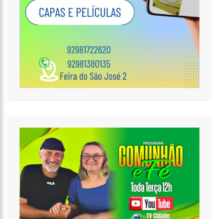
22 ANOS
11:36
FAUSTÃO FICA FORA DA TV ATÉ 2022; DEVIDO DEMISSÃO
ANTECIPADA, VEJA MAS DETALHES;
15:48
DEPUTADO CONFRONTA AMAZONAS ENERGIA E DEFENDE LEI QUE
PROÍBE CORTES POR INADIMPLÊNCIA
15:15
FVS-AM ALERTA QUE POPULAÇÃO DEVE COMPLETAR ESQUEMA
VACINAL CONTRA COVID-19 COM SEGUNDA DOSE
15:08
NA CPI, OMAR AZIZ ALERTA SOBRE PRÉ-JULGAMENTOS NO ‘CASO
COVAXIN’
14:36
TÉCNICO DE ENFERMAGEM É PRESO ACUSADO DE ESTUPRAR PELO
MENOS 3 PACIENTES NA UPA CAMPOS SALES
16:11
O IMF INSTITUTO EM PARCERIA COM A FREMPEEI/AM PROMOVEM
ENCONTRO PARA MICROEMPRESÁRIOS, MEI E COMERCIANTES.
07:18
LISTA DE BILIONÁRIOS DA FORBES GANHA 20 BRASILEIROS E TEM
CRESCIMENTO RECORDE NA PANDEMIA
06:52
COTAÇÃO DO DÓLAR HOJE – R$ 4,96
20:14
‘ENQUANTO O BRASIL ESTÁ DE LUTO, O GOVERNO PRESSIONA A