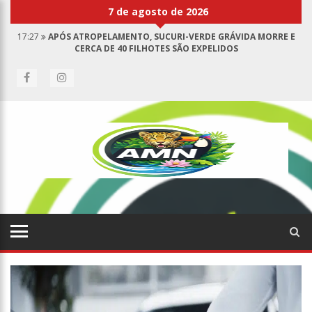
7 de agosto de 2026
17:27
APÓS ATROPELAMENTO, SUCURI-VERDE GRÁVIDA MORRE E
CERCA DE 40 FILHOTES SÃO EXPELIDOS
17:00
HARAS NILTON LINS JÁ REGISTRA 9 MORTES DE CAVALOS POR
SUSPEITA DE BOTULISMO
07:19
SAIBA QUEM É MAZINHO DA ECOBARREIRA, CANDIDATO A
VEREADOR DE MANAUS (VÍDEO)
09:48
CONSUMIDORES DENUNCIAM FALTA DE PREÇOS EM PRODUTOS E
ATÉ MAU CHEIRO EM FREEZER DE SUPERMERCADO NA CIDADE NOVA
08:00
JUSTIÇA PROÍBE EX-PREFEITO DE CHEGAR PERTO DE PREFEITA DE
NHAMUNDÁ, NO AM
15:01
CARRO ENVOLVIDO EM ACIDENTE FATAL PERTENCIA A WANDERLEY
ANDRADE
13:43
WILSON LIMA ENTREGA 68 NOVAS VIATURAS E MAIS DE 4 MIL
EQUIPAMENTOS AOS PROFISSIONAIS DA SEGURANÇA PÚBLICA
07:21
GRAVE EXPLOSÃO EM CLUBE DE TIRO DEIXA QUATRO VÍTIMAS
FATAIS EM MANAUS