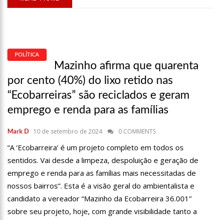
SÁBADO EM MANAUS
18:03
BOLSISTAS DO PROUNI COMEÇAM A RECEBER HOJE AUXÍLIO DE R$
400
17:50
PESQUISA APONTA QUE TECNOLOGIA PODE AJUDAR NA
MELHORIA DA QUALIDADE DAS ESCOLAS NO AMAZONAS
POLÍTICA
Mazinho afirma que quarenta
20:07
AMAZONINO PRETENDE TRANSFORMA O ESTADO EM UM
CANTEIRO DE OBRAS PARA COMBATER DESEMPREGO? FOME E MISÉRIA
por cento (40%) do lixo retido nas
19:46
VIVIANE LIMA É APOSTA DO MDB PARA SER DEPUTADA FEDERAL
“Ecobarreiras” são reciclados e geram
DO AMAZONAS
emprego e renda para as famílias
20:23
PREFEITURA ABRE CREDENCIAMENTO DE PRESTADORES DE
SERVIÇOS PARA O MANAUSMED
10 de setembro de 2024
0 COMMENTS
Mark D
00:59
PRÉ-CANDIDATA A DEPUTADA FEDERAL, VIVIANE LIMA(MDB)
“A ‘Ecobarreira’ é um projeto completo em todos os
DESPONTA NAS PESQUISAS DE INTENÇÃO DE VOTOS
sentidos. Vai desde a limpeza, despoluição e geração de
10:06
POPULARES EXPULSAM EQUIPE DA AMAZONAS ENERGIA QUE
emprego e renda para as famílias mais necessitadas de
TENTAVA INSTALAR NOVOS MEDIDORES EM MANAUS
nossos bairros”. Esta é a visão geral do ambientalista e
08:46
BOLSONARO VAI RETORNAR A MANAUS NA SEGUNDA QUINZENA
candidato a vereador “Mazinho da Ecobarreira 36.001”
DE JUNHO, AFIRMA MENEZES
sobre seu projeto, hoje, com grande visibilidade tanto a
22:10
PRÉ-CANDIDATURA – ‘VAMOS MOSTRAR NOSSA FORÇA’, DIZ