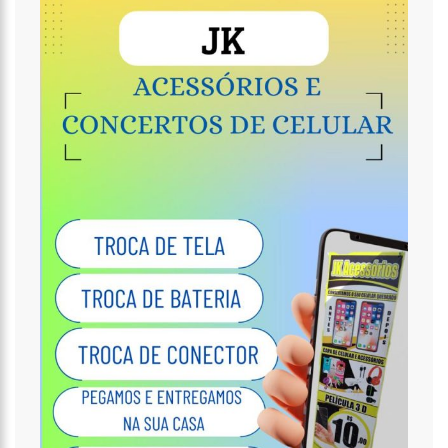
07:35
COVID-19, WILSON LIMA, FAMÍLIA LINS X CPI DA SAÚDE – AM
20:57
ATENÇÃO PARA O GOLPE DO PIX; POLÍCIA FAZ ALERTA
IMPORTANTE
18:53
SAIBA QUEM É O NOVO AMOR DE FLORDELIS. ELA APARECE EM
VÍDEO CHAMANDO JOVEM DE “AMOR”
13:42
FAUSTO JÚNIOR PODE SER O PRIMEIRO A SAIR PRESO DA CPI DA
COVID
07:27
PREFEITURA DE MANAUS DEFINE ESQUEMA PARA O ‘VIRADÃO’ DA
VACINAÇÃO CONTRA A COVID-19 NOS DIAS 29 E 30/6
07:21
MAIS DE 100 AGENTES DA SEGURANÇA PÚBLICA ATUARAM
DURANTE A OPERAÇÃO ‘LIVE PARINTINS 2021’
07:17
POLÍCIA MILITAR RECUPERA VEÍCULOS E DETÉM SUSPEITO POR
FURTO DE CARRO NESTE FIM DE SEMANA
15:26
PREFEITURA ABRE PROCESSO SELETIVO PARA PROFESSORES DE
CIÊNCIAS E MATEMÁTICA
15:17
VACINAÇÃO EM PARINTINS: GOVERNADOR WILSON LIMA
ANTECIPA VACINAÇÃO CONTRA A COVID-19 PARA POPULAÇÃO ACIMA DE