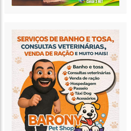
VENDA DA MAIOR DISTRIBUIDORA DE ENERGIA DO PAÍS’, CRITICA VANESSA
GRAZZIOTIN
19:52
COVID-19 | WILSON LIMA SE REÚNE COM REPRESENTANTES DA
COCA-COLA E EMPRESA ANUNCIA APOIO À VACINAÇÃO
19:43
MARIDO DE ANA MARIA BRAGA DIZ QUE SOUBE DE SEPARAÇÃO
PELA IMPRENSA
19:00
EDUARDO COSTA SE PRONUNCIA SOBRE AFFAIR COM MULHER
CASADA: ‘A GENTE NEM FICOU DIREITO’
18:41
AMAZONAS VAI DISTRIBUIR ABSORVENTES NAS ESCOLAS PÚBLICAS
18:32
IDOSA É MORTA E ESQUARTEJADA PELO FILHO COM
ESQUIZOFRENIA, NO PETRÓPOLIS
18:27
PREFEITO ANUNCIA ANTECIPAÇÃO DA PRIMEIRA PARCELA DO 13º
SALÁRIO E INJEÇÃO DE R$ 278 MILHÕES NA ECONOMIA LOCAL
14:51
PARQUE ESTADUAL SUMAÚMA
12:10
HOMEM QUE ABORDOU ESTUDANTE COM BUQUÊ DE FLORES NA
SAÍDA DE ESCOLA É INVESTIGADO PELA PC-AM EM MANAUS (VÍDEO)
11:52
BARCO DO INSS LEVA ATENDIMENTO PREVIDENCIÁRIO A OITO