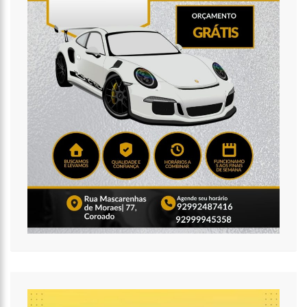
17:01
VEJA AGORA A PROGRAMAÇÃO CULTURAL PARA O DOMINGO DO
DIA DOS PAIS NA CIDADE DE MANAUS.
21:23
APÓS RECEBER R$21,4 MILHÕES DO GOVERNO DO AMAZONAS,
PRIME SERVIÇOS É BARRADA PELO CSC
18:55
VIOLINISTA VICTOR CAMILO ENCANTA A CIDADE DE MANAUS COM
SUAS BELAS PERFORMANCE
19:03
DEPUTADO PÉRICLES FAZ MANOBRA QUE PODE ENTERRAR CPI DA
PANDEMIA, NA ALEAM
14:31
COMEÇA NA PRÓXIMA SEMANA EM MANAUS, A VACINAÇÃO EM
MASSA CONTRA A INFLUENZA, SENDO DISPONIBILIZADA PARA TODA
POPULAÇÃO.
11:41
MORRE OTÁVIO RAMAN NEVES, DONO DO JORNAL EM TEMPO,
AFILIADA DO SBT EM MANAUS, DE COVID-19. MUITA EMOÇÃO DOS
FAMILIARES E AMIGOS QUE COMPARECERAM AO VELÓRIO.
17:35
OMAR AZIZ ANUNCIA, CPI DA COVID NÃO FARÁ RECESSO.
18:55
594 DOSES VENCIDAS DA ASTRAZENECA FORAM APLICADAS NO
AMAZONAS
18:13
402 MIL CASOS DE COVID-19, JÁ ULTRAPASSA NO AMAZONAS E
REGISTRA 14 NOVOS ÓBITOS.