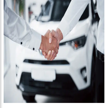
18:42
PREÇO MÉDIO DA GASOLINA REGISTRA QUEDA E VAI A R$ 5,04 NO
PAÍS, DIZ ANP
17:36
PREFEITURA DE MANAUS RECUPERA PRAÇA DA SAUDADE E
FORTALECE PATRIMÔNIO HISTÓRICO AMAZONENSE
10:55
PROPOSTA DE DECRETO PARA GOLPE DÁ MUNIÇÃO À OFENSIVA
JURÍDICA DE LULA CONTRA BOLSONARO
10:07
SSP-AM VISTORIA CONSTRUÇÃO DO CANIL DO CORPO DE
BOMBEIROS DO AMAZONAS
22:31
MULHER MATA O PRÓPRIO MARIDO A FACADAS APÓS DESCOBRIR
TRAIÇÃO; VEJA VÍDEO
09:06
DAVID ALMEIDA DESCE DE CARRO NA BOULEVARD E REAFIRMA
APOIO PARA HISSA ABRAHÃO: ‘MEU DEPUTADO FEDERAL’
13:31
A VITÓRIA DO EMPREENDEDORISMO
09:04
BOMBA! PASTOR É COAGIDO POR SISTEMA POLÍTICO DA IEADAM
PARA ADESIVAR SEU VEÍCULO COM CANDIDATOS DA INSTITUIÇÃO – VEJA
VÍDEO!
15:00
COM A FAMÍLIA, ISRAEL CARVALHO PARTICIPA DE ATO PRÓ-BRASIL
NESTE 07 DE SETEMBRO