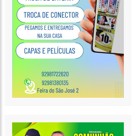
18:32
IDOSA É MORTA E ESQUARTEJADA PELO FILHO COM
ESQUIZOFRENIA, NO PETRÓPOLIS
18:27
PREFEITO ANUNCIA ANTECIPAÇÃO DA PRIMEIRA PARCELA DO 13º
SALÁRIO E INJEÇÃO DE R$ 278 MILHÕES NA ECONOMIA LOCAL
14:51
PARQUE ESTADUAL SUMAÚMA
12:10
HOMEM QUE ABORDOU ESTUDANTE COM BUQUÊ DE FLORES NA
SAÍDA DE ESCOLA É INVESTIGADO PELA PC-AM EM MANAUS (VÍDEO)
11:52
BARCO DO INSS LEVA ATENDIMENTO PREVIDENCIÁRIO A OITO
MUNICÍPIOS DO AMAZONAS DURANTE O MÊS DE AGOSTO
11:49
RODOVIÁRIOS SUSPENDEM PARALISAÇÃO E ÔNIBUS CIRCULAM
NORMALMENTE EM MANAUS
11:44
LOJA INAUGURADA HÁ POUCO MAIS DE DOIS MESES É DESTRUÍDA
POR INCÊNDIO DE GRANDES PROPORÇÕES NO BAIRRO COLÔNIA TERRA
NOVA (VÍDEO)
11:37
RONILDO SOUZA QUESTIONA RENATO JÚNIOR SOBRE
INSTALAÇÃO DE RADARES E COBRA TRANSPARÊNCIA NA ARRECADAÇÃO
COM MULTAS EM MANAUS
17:47
AÇÕES DA PM CAPTURAM NOVE FORAGIDOS DA JUSTIÇA NA
CAPITAL AMAZONENSE