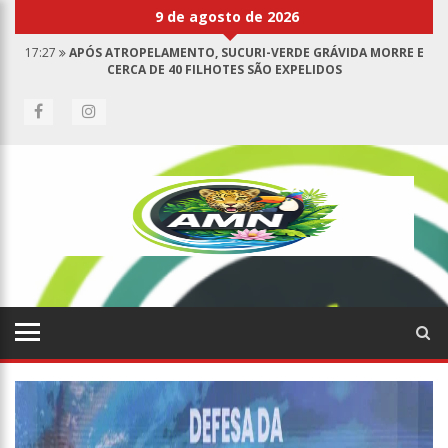
9 de agosto de 2026
17:27
APÓS ATROPELAMENTO, SUCURI-VERDE GRÁVIDA MORRE E
CERCA DE 40 FILHOTES SÃO EXPELIDOS
17:00
HARAS NILTON LINS JÁ REGISTRA 9 MORTES DE CAVALOS POR
SUSPEITA DE BOTULISMO
07:19
SAIBA QUEM É MAZINHO DA ECOBARREIRA, CANDIDATO A
VEREADOR DE MANAUS (VÍDEO)
09:48
CONSUMIDORES DENUNCIAM FALTA DE PREÇOS EM PRODUTOS E
ATÉ MAU CHEIRO EM FREEZER DE SUPERMERCADO NA CIDADE NOVA
08:00
JUSTIÇA PROÍBE EX-PREFEITO DE CHEGAR PERTO DE PREFEITA DE
NHAMUNDÁ, NO AM
15:01
CARRO ENVOLVIDO EM ACIDENTE FATAL PERTENCIA A WANDERLEY
ANDRADE
13:43
WILSON LIMA ENTREGA 68 NOVAS VIATURAS E MAIS DE 4 MIL
EQUIPAMENTOS AOS PROFISSIONAIS DA SEGURANÇA PÚBLICA
07:21
GRAVE EXPLOSÃO EM CLUBE DE TIRO DEIXA QUATRO VÍTIMAS
FATAIS EM MANAUS
18:42
PREÇO MÉDIO DA GASOLINA REGISTRA QUEDA E VAI A R$ 5,04 NO
PAÍS, DIZ ANP
17:36
PREFEITURA DE MANAUS RECUPERA PRAÇA DA SAUDADE E
FORTALECE PATRIMÔNIO HISTÓRICO AMAZONENSE