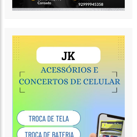
15:15
FVS-AM ALERTA QUE POPULAÇÃO DEVE COMPLETAR ESQUEMA
VACINAL CONTRA COVID-19 COM SEGUNDA DOSE
15:08
NA CPI, OMAR AZIZ ALERTA SOBRE PRÉ-JULGAMENTOS NO ‘CASO
COVAXIN’
14:36
TÉCNICO DE ENFERMAGEM É PRESO ACUSADO DE ESTUPRAR PELO
MENOS 3 PACIENTES NA UPA CAMPOS SALES
16:11
O IMF INSTITUTO EM PARCERIA COM A FREMPEEI/AM PROMOVEM
ENCONTRO PARA MICROEMPRESÁRIOS, MEI E COMERCIANTES.
07:18
LISTA DE BILIONÁRIOS DA FORBES GANHA 20 BRASILEIROS E TEM
CRESCIMENTO RECORDE NA PANDEMIA
06:52
COTAÇÃO DO DÓLAR HOJE – R$ 4,96
20:14
‘ENQUANTO O BRASIL ESTÁ DE LUTO, O GOVERNO PRESSIONA A
VENDA DA MAIOR DISTRIBUIDORA DE ENERGIA DO PAÍS’, CRITICA VANESSA
GRAZZIOTIN
19:52
COVID-19 | WILSON LIMA SE REÚNE COM REPRESENTANTES DA
COCA-COLA E EMPRESA ANUNCIA APOIO À VACINAÇÃO
19:43
MARIDO DE ANA MARIA BRAGA DIZ QUE SOUBE DE SEPARAÇÃO
PELA IMPRENSA
19:00
EDUARDO COSTA SE PRONUNCIA SOBRE AFFAIR COM MULHER
CASADA: ‘A GENTE NEM FICOU DIREITO’
18:41
AMAZONAS VAI DISTRIBUIR ABSORVENTES NAS ESCOLAS PÚBLICAS