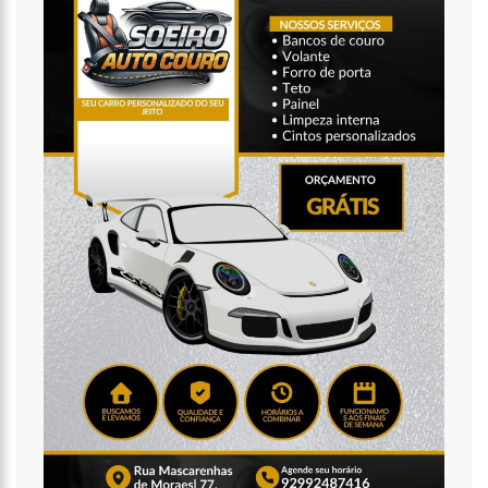
20:57
ATENÇÃO PARA O GOLPE DO PIX; POLÍCIA FAZ ALERTA
IMPORTANTE
18:53
SAIBA QUEM É O NOVO AMOR DE FLORDELIS. ELA APARECE EM
VÍDEO CHAMANDO JOVEM DE “AMOR”
13:42
FAUSTO JÚNIOR PODE SER O PRIMEIRO A SAIR PRESO DA CPI DA
COVID
07:27
PREFEITURA DE MANAUS DEFINE ESQUEMA PARA O ‘VIRADÃO’ DA
VACINAÇÃO CONTRA A COVID-19 NOS DIAS 29 E 30/6
07:21
MAIS DE 100 AGENTES DA SEGURANÇA PÚBLICA ATUARAM
DURANTE A OPERAÇÃO ‘LIVE PARINTINS 2021’
07:17
POLÍCIA MILITAR RECUPERA VEÍCULOS E DETÉM SUSPEITO POR
FURTO DE CARRO NESTE FIM DE SEMANA
15:26
PREFEITURA ABRE PROCESSO SELETIVO PARA PROFESSORES DE
CIÊNCIAS E MATEMÁTICA
15:17
VACINAÇÃO EM PARINTINS: GOVERNADOR WILSON LIMA
ANTECIPA VACINAÇÃO CONTRA A COVID-19 PARA POPULAÇÃO ACIMA DE
22 ANOS
11:36
FAUSTÃO FICA FORA DA TV ATÉ 2022; DEVIDO DEMISSÃO
ANTECIPADA, VEJA MAS DETALHES;
15:48
DEPUTADO CONFRONTA AMAZONAS ENERGIA E DEFENDE LEI QUE
PROÍBE CORTES POR INADIMPLÊNCIA