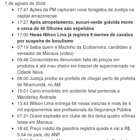
7 de agosto de 2026
17:47
Ações da PM capturam nove foragidos da Justiça na
capital amazonense
17:27
Após atropelamento, sucuri-verde grávida morre
e cerca de 40 filhotes são expelidos
17:00
Haras Nilton Lins já registra 9 mortes de cavalos
por suspeita de botulismo
07:19
Saiba quem é Mazinho da Ecobarreira, candidato a
vereador de Manaus (vídeo)
09:48
Consumidores denunciam falta de preços em
produtos e até mau cheiro em freezer de supermercado na
Cidade Nova
08:00
Justiça proíbe ex-prefeito de chegar perto de prefeita
de Nhamundá, no AM
15:01
Carro envolvido em acidente fatal pertencia a
Wanderley Andrade
13:43
Wilson Lima entrega 68 novas viaturas e mais de 4
mil equipamentos aos profissionais da Segurança Pública
07:21
Grave explosão em clube de tiro deixa quatro vítimas
fatais em Manaus
18:42
Preço médio da gasolina registra queda e vai a R$
5,04 no país, diz ANP