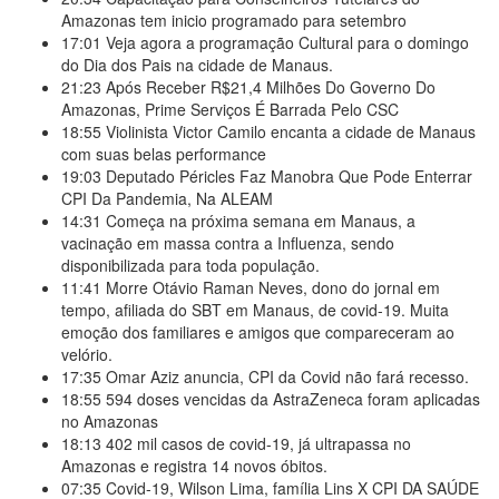
Amazonas tem inicio programado para setembro
17:01
Veja agora a programação Cultural para o domingo
do Dia dos Pais na cidade de Manaus.
21:23
Após Receber R$21,4 Milhões Do Governo Do
Amazonas, Prime Serviços É Barrada Pelo CSC
18:55
Violinista Victor Camilo encanta a cidade de Manaus
com suas belas performance
19:03
Deputado Péricles Faz Manobra Que Pode Enterrar
CPI Da Pandemia, Na ALEAM
14:31
Começa na próxima semana em Manaus, a
vacinação em massa contra a Influenza, sendo
disponibilizada para toda população.
11:41
Morre Otávio Raman Neves, dono do jornal em
tempo, afiliada do SBT em Manaus, de covid-19. Muita
emoção dos familiares e amigos que compareceram ao
velório.
17:35
Omar Aziz anuncia, CPI da Covid não fará recesso.
18:55
594 doses vencidas da AstraZeneca foram aplicadas
no Amazonas
18:13
402 mil casos de covid-19, já ultrapassa no
Amazonas e registra 14 novos óbitos.
07:35
Covid-19, Wilson Lima, família Lins X CPI DA SAÚDE