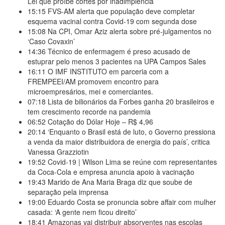
Lei que proíbe cortes por inadimplência
15:15
FVS-AM alerta que população deve completar
esquema vacinal contra Covid-19 com segunda dose
15:08
Na CPI, Omar Aziz alerta sobre pré-julgamentos no
‘Caso Covaxin’
14:36
Técnico de enfermagem é preso acusado de
estuprar pelo menos 3 pacientes na UPA Campos Sales
16:11
O IMF INSTITUTO em parceria com a
FREMPEEI/AM promovem encontro para
microempresários, mei e comerciantes.
07:18
Lista de bilionários da Forbes ganha 20 brasileiros e
tem crescimento recorde na pandemia
06:52
Cotação do Dólar Hoje – R$ 4,96
20:14
‘Enquanto o Brasil está de luto, o Governo pressiona
a venda da maior distribuidora de energia do país’, critica
Vanessa Grazziotin
19:52
Covid-19 | Wilson Lima se reúne com representantes
da Coca-Cola e empresa anuncia apoio à vacinação
19:43
Marido de Ana Maria Braga diz que soube de
separação pela imprensa
19:00
Eduardo Costa se pronuncia sobre affair com mulher
casada: ‘A gente nem ficou direito’
18:41
Amazonas vai distribuir absorventes nas escolas