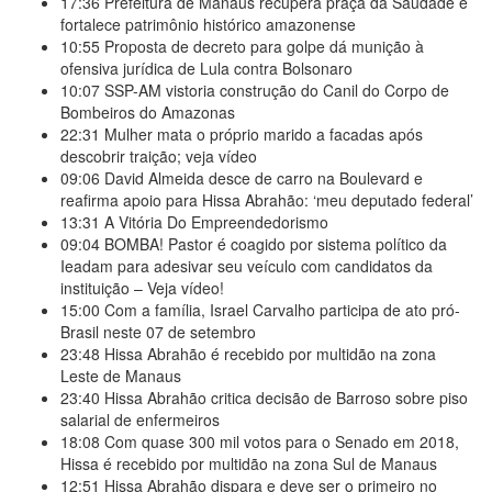
17:36
Prefeitura de Manaus recupera praça da Saudade e
fortalece patrimônio histórico amazonense
10:55
Proposta de decreto para golpe dá munição à
ofensiva jurídica de Lula contra Bolsonaro
10:07
SSP-AM vistoria construção do Canil do Corpo de
Bombeiros do Amazonas
22:31
Mulher mata o próprio marido a facadas após
descobrir traição; veja vídeo
09:06
David Almeida desce de carro na Boulevard e
reafirma apoio para Hissa Abrahão: ‘meu deputado federal’
13:31
A Vitória Do Empreendedorismo
09:04
BOMBA! Pastor é coagido por sistema político da
Ieadam para adesivar seu veículo com candidatos da
instituição – Veja vídeo!
15:00
Com a família, Israel Carvalho participa de ato pró-
Brasil neste 07 de setembro
23:48
Hissa Abrahão é recebido por multidão na zona
Leste de Manaus
23:40
Hissa Abrahão critica decisão de Barroso sobre piso
salarial de enfermeiros
18:08
Com quase 300 mil votos para o Senado em 2018,
Hissa é recebido por multidão na zona Sul de Manaus
12:51
Hissa Abrahão dispara e deve ser o primeiro no