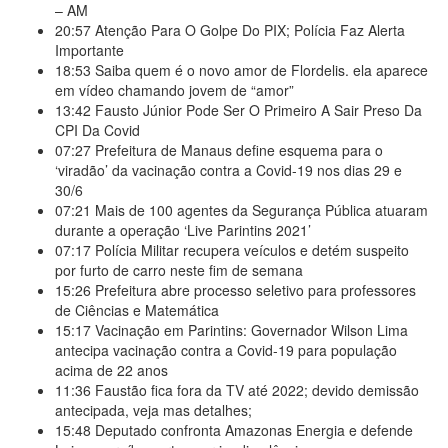
– AM
20:57
Atenção Para O Golpe Do PIX; Polícia Faz Alerta
Importante
18:53
Saiba quem é o novo amor de Flordelis. ela aparece
em vídeo chamando jovem de “amor”
13:42
Fausto Júnior Pode Ser O Primeiro A Sair Preso Da
CPI Da Covid
07:27
Prefeitura de Manaus define esquema para o
‘viradão’ da vacinação contra a Covid-19 nos dias 29 e
30/6
07:21
Mais de 100 agentes da Segurança Pública atuaram
durante a operação ‘Live Parintins 2021’
07:17
Polícia Militar recupera veículos e detém suspeito
por furto de carro neste fim de semana
15:26
Prefeitura abre processo seletivo para professores
de Ciências e Matemática
15:17
Vacinação em Parintins: Governador Wilson Lima
antecipa vacinação contra a Covid-19 para população
acima de 22 anos
11:36
Faustão fica fora da TV até 2022; devido demissão
antecipada, veja mas detalhes;
15:48
Deputado confronta Amazonas Energia e defende