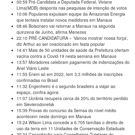
00:59
Pré-Candidata a Deputada Federal, Viviane
Lima(MDB) desponta nas pesquisas de intenção de votos
10:06
Populares expulsam equipe da Amazonas Energia
que tentava instalar novos medidores em Manaus
08:46
Bolsonaro vai retornar a Manaus na segunda
quinzena de Junho, afirma Menezes
22:10
PRÉ-CANDIDATURA – ‘Vamos mostrar nossa força’,
diz Arthur ao ser ovacionado em festa popular
14:41
Mais de 50 unidades de saúde da Prefeitura ofertam
vacina contra a Covid-19 nesta semana em Manaus
13:57
Moradores celebram pagamento de indenizações do
Anel Viário Leste
11:55
Enem só em 2022, tem 3,3 milhões de inscrições
confirmadas no Brasil
11:32
Engenheiro é o segundo brasileiro a viajar ao
espaço, confira agora:
11:07
Ucrânia recupera cerca de 20% do território perdido
em Sievierodonetsk
15:39
Provas do concurso da Semsa do nível médio
acontecem neste domingo em Manaus
15:24
Wilson Lima concede a 6.705 famílias o direito de
uso da terra em 11 Unidades de Conservação Estaduais
20:34
Capacitação para Conselheiros Tutelares do