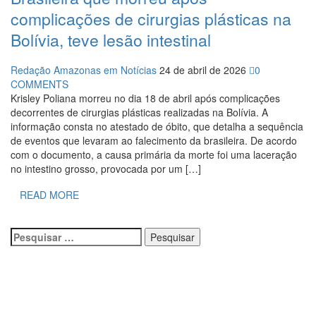
17:36
Prefeitura de Manaus recupera praça da Saudade
complicações de cirurgias plásticas na
e fortalece patrimônio histórico amazonense
Bolívia, teve lesão intestinal
10:55
Proposta de decreto para golpe dá munição à
ofensiva jurídica de Lula contra Bolsonaro
10:07
SSP-AM vistoria construção do Canil do Corpo de
Redação Amazonas em Notícias
24 de abril de 2026
0
Bombeiros do Amazonas
COMMENTS
22:31
Mulher mata o próprio marido a facadas após
Krisley Poliana morreu no dia 18 de abril após complicações
descobrir traição; veja vídeo
decorrentes de cirurgias plásticas realizadas na Bolívia. A
09:06
David Almeida desce de carro na Boulevard e
informação consta no atestado de óbito, que detalha a sequência
reafirma apoio para Hissa Abrahão: ‘meu deputado federal’
de eventos que levaram ao falecimento da brasileira. De acordo
13:31
A Vitória Do Empreendedorismo
com o documento, a causa primária da morte foi uma laceração
09:04
BOMBA! Pastor é coagido por sistema político da
no intestino grosso, provocada por um […]
Ieadam para adesivar seu veículo com candidatos da
instituição – Veja vídeo!
READ MORE
15:00
Com a família, Israel Carvalho participa de ato pró-
Brasil neste 07 de setembro
23:48
Hissa Abrahão é recebido por multidão na zona
Pesquisar
Leste de Manaus
por:
23:40
Hissa Abrahão critica decisão de Barroso sobre
piso salarial de enfermeiros
18:08
Com quase 300 mil votos para o Senado em 2018,
Hissa é recebido por multidão na zona Sul de Manaus