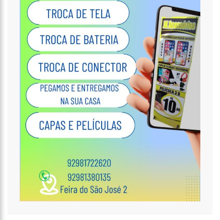
17:01
VEJA AGORA A PROGRAMAÇÃO CULTURAL PARA O DOMINGO DO
DIA DOS PAIS NA CIDADE DE MANAUS.
21:23
APÓS RECEBER R$21,4 MILHÕES DO GOVERNO DO AMAZONAS,
PRIME SERVIÇOS É BARRADA PELO CSC
18:55
VIOLINISTA VICTOR CAMILO ENCANTA A CIDADE DE MANAUS COM
SUAS BELAS PERFORMANCE
19:03
DEPUTADO PÉRICLES FAZ MANOBRA QUE PODE ENTERRAR CPI DA
PANDEMIA, NA ALEAM
14:31
COMEÇA NA PRÓXIMA SEMANA EM MANAUS, A VACINAÇÃO EM
MASSA CONTRA A INFLUENZA, SENDO DISPONIBILIZADA PARA TODA
POPULAÇÃO.
11:41
MORRE OTÁVIO RAMAN NEVES, DONO DO JORNAL EM TEMPO,
AFILIADA DO SBT EM MANAUS, DE COVID-19. MUITA EMOÇÃO DOS
FAMILIARES E AMIGOS QUE COMPARECERAM AO VELÓRIO.
17:35
OMAR AZIZ ANUNCIA, CPI DA COVID NÃO FARÁ RECESSO.
18:55
594 DOSES VENCIDAS DA ASTRAZENECA FORAM APLICADAS NO
AMAZONAS
18:13
402 MIL CASOS DE COVID-19, JÁ ULTRAPASSA NO AMAZONAS E
REGISTRA 14 NOVOS ÓBITOS.