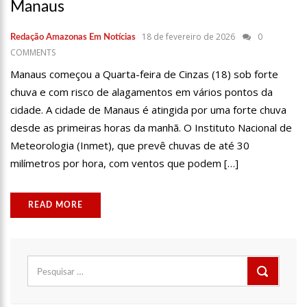
Manaus
23:48
HISSA ABRAHÃO É RECEBIDO POR MULTIDÃO NA ZONA LESTE DE
MANAUS
18 de fevereiro de 2026
0
Redação Amazonas Em Notícias
23:40
HISSA ABRAHÃO CRITICA DECISÃO DE BARROSO SOBRE PISO
COMMENTS
SALARIAL DE ENFERMEIROS
Manaus começou a Quarta-feira de Cinzas (18) sob forte
18:08
COM QUASE 300 MIL VOTOS PARA O SENADO EM 2018, HISSA É
chuva e com risco de alagamentos em vários pontos da
RECEBIDO POR MULTIDÃO NA ZONA SUL DE MANAUS
cidade. A cidade de Manaus é atingida por uma forte chuva
12:51
HISSA ABRAHÃO DISPARA E DEVE SER O PRIMEIRO NO AVANTE À
desde as primeiras horas da manhã. O Instituto Nacional de
CÂMARA FEDERAL
Meteorologia (Inmet), que prevê chuvas de até 30
21:55
HISSA ABRAHÃO FALA EM OPORTUNIDADES PARA FEIRANTES NO
milímetros por hora, com ventos que podem […]
ELDORADO
22:45
HISSA ABRAHÃO TEM CANDIDATURA DEFERIDA PELA JUSTIÇA
ELEITORAL
READ MORE
20:33
HISSA ABRAHÃO PEDE AOS ELEITORES QUE COMPAREÇAM ÀS
URNAS
10:39
TECNOLOGIA 5G: SINAL EM MANAUS SERÁ ATIVADO ATÉ
Pesquisar
NOVEMBRO DESTE ANO
por:
10:32
VACINAÇÃO CONTRA COVID-19 ACONTECE EM 12 POSTOS NESTE