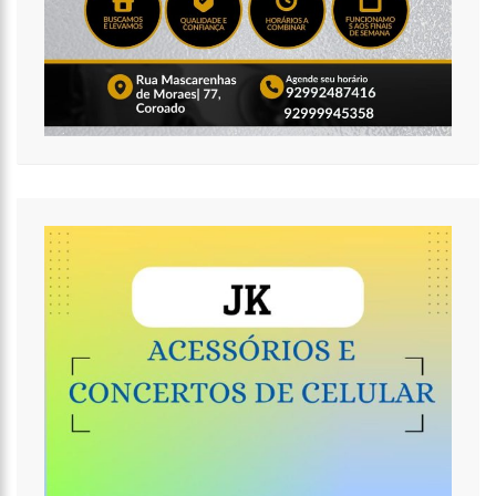
ARTHUR AO SER OVACIONADO EM FESTA POPULAR
14:41
MAIS DE 50 UNIDADES DE SAÚDE DA PREFEITURA OFERTAM
VACINA CONTRA A COVID-19 NESTA SEMANA EM MANAUS
13:57
MORADORES CELEBRAM PAGAMENTO DE INDENIZAÇÕES DO ANEL
VIÁRIO LESTE
11:55
ENEM SÓ EM 2022, TEM 3,3 MILHÕES DE INSCRIÇÕES
CONFIRMADAS NO BRASIL
11:32
ENGENHEIRO É O SEGUNDO BRASILEIRO A VIAJAR AO ESPAÇO,
CONFIRA AGORA:
11:07
UCRÂNIA RECUPERA CERCA DE 20% DO TERRITÓRIO PERDIDO EM
SIEVIERODONETSK
15:39
PROVAS DO CONCURSO DA SEMSA DO NÍVEL MÉDIO ACONTECEM
NESTE DOMINGO EM MANAUS
15:24
WILSON LIMA CONCEDE A 6.705 FAMÍLIAS O DIREITO DE USO DA
TERRA EM 11 UNIDADES DE CONSERVAÇÃO ESTADUAIS
20:34
CAPACITAÇÃO PARA CONSELHEIROS TUTELARES DO AMAZONAS
TEM INICIO PROGRAMADO PARA SETEMBRO