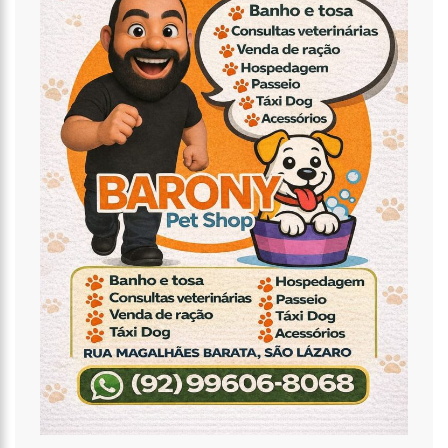
22 ANOS
11:36
FAUSTÃO FICA FORA DA TV ATÉ 2022; DEVIDO DEMISSÃO
ANTECIPADA, VEJA MAS DETALHES;
15:48
DEPUTADO CONFRONTA AMAZONAS ENERGIA E DEFENDE LEI QUE
PROÍBE CORTES POR INADIMPLÊNCIA
15:15
FVS-AM ALERTA QUE POPULAÇÃO DEVE COMPLETAR ESQUEMA
VACINAL CONTRA COVID-19 COM SEGUNDA DOSE
15:08
NA CPI, OMAR AZIZ ALERTA SOBRE PRÉ-JULGAMENTOS NO ‘CASO
COVAXIN’
14:36
TÉCNICO DE ENFERMAGEM É PRESO ACUSADO DE ESTUPRAR PELO
MENOS 3 PACIENTES NA UPA CAMPOS SALES
16:11
O IMF INSTITUTO EM PARCERIA COM A FREMPEEI/AM PROMOVEM
ENCONTRO PARA MICROEMPRESÁRIOS, MEI E COMERCIANTES.
07:18
LISTA DE BILIONÁRIOS DA FORBES GANHA 20 BRASILEIROS E TEM
CRESCIMENTO RECORDE NA PANDEMIA
06:52
COTAÇÃO DO DÓLAR HOJE – R$ 4,96
20:14
‘ENQUANTO O BRASIL ESTÁ DE LUTO, O GOVERNO PRESSIONA A