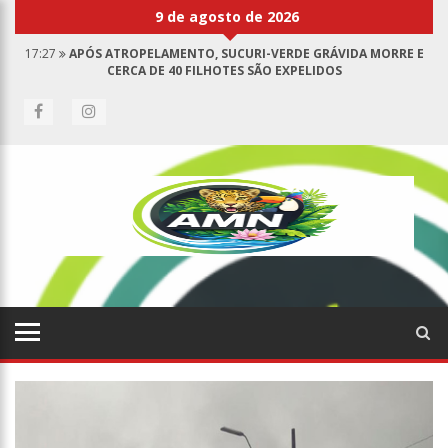
9 de agosto de 2026
17:27
APÓS ATROPELAMENTO, SUCURI-VERDE GRÁVIDA MORRE E
CERCA DE 40 FILHOTES SÃO EXPELIDOS
17:00
HARAS NILTON LINS JÁ REGISTRA 9 MORTES DE CAVALOS POR
SUSPEITA DE BOTULISMO
07:19
SAIBA QUEM É MAZINHO DA ECOBARREIRA, CANDIDATO A
VEREADOR DE MANAUS (VÍDEO)
09:48
CONSUMIDORES DENUNCIAM FALTA DE PREÇOS EM PRODUTOS E
ATÉ MAU CHEIRO EM FREEZER DE SUPERMERCADO NA CIDADE NOVA
08:00
JUSTIÇA PROÍBE EX-PREFEITO DE CHEGAR PERTO DE PREFEITA DE
NHAMUNDÁ, NO AM
15:01
CARRO ENVOLVIDO EM ACIDENTE FATAL PERTENCIA A WANDERLEY
ANDRADE
13:43
WILSON LIMA ENTREGA 68 NOVAS VIATURAS E MAIS DE 4 MIL
EQUIPAMENTOS AOS PROFISSIONAIS DA SEGURANÇA PÚBLICA
07:21
GRAVE EXPLOSÃO EM CLUBE DE TIRO DEIXA QUATRO VÍTIMAS
FATAIS EM MANAUS