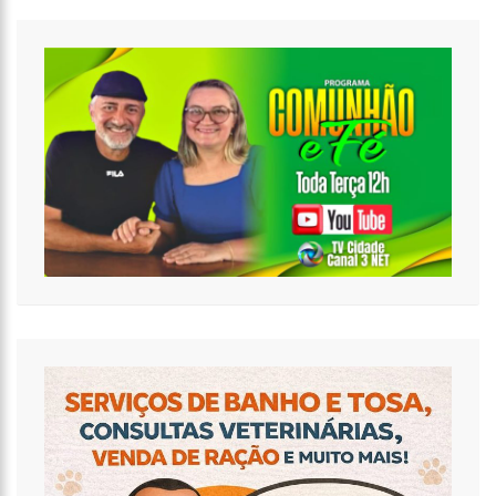
07:35
COVID-19, WILSON LIMA, FAMÍLIA LINS X CPI DA SAÚDE – AM
20:57
ATENÇÃO PARA O GOLPE DO PIX; POLÍCIA FAZ ALERTA
IMPORTANTE
18:53
SAIBA QUEM É O NOVO AMOR DE FLORDELIS. ELA APARECE EM
VÍDEO CHAMANDO JOVEM DE “AMOR”
13:42
FAUSTO JÚNIOR PODE SER O PRIMEIRO A SAIR PRESO DA CPI DA
COVID
07:27
PREFEITURA DE MANAUS DEFINE ESQUEMA PARA O ‘VIRADÃO’ DA
VACINAÇÃO CONTRA A COVID-19 NOS DIAS 29 E 30/6
07:21
MAIS DE 100 AGENTES DA SEGURANÇA PÚBLICA ATUARAM
DURANTE A OPERAÇÃO ‘LIVE PARINTINS 2021’
07:17
POLÍCIA MILITAR RECUPERA VEÍCULOS E DETÉM SUSPEITO POR
FURTO DE CARRO NESTE FIM DE SEMANA
15:26
PREFEITURA ABRE PROCESSO SELETIVO PARA PROFESSORES DE
CIÊNCIAS E MATEMÁTICA
15:17
VACINAÇÃO EM PARINTINS: GOVERNADOR WILSON LIMA
ANTECIPA VACINAÇÃO CONTRA A COVID-19 PARA POPULAÇÃO ACIMA DE