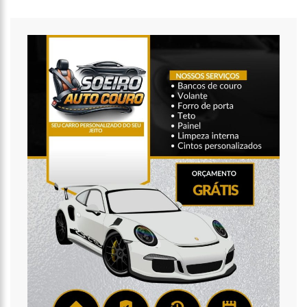
SÁBADO EM MANAUS
18:03
BOLSISTAS DO PROUNI COMEÇAM A RECEBER HOJE AUXÍLIO DE R$
400
17:50
PESQUISA APONTA QUE TECNOLOGIA PODE AJUDAR NA
MELHORIA DA QUALIDADE DAS ESCOLAS NO AMAZONAS
20:07
AMAZONINO PRETENDE TRANSFORMA O ESTADO EM UM
CANTEIRO DE OBRAS PARA COMBATER DESEMPREGO? FOME E MISÉRIA
19:46
VIVIANE LIMA É APOSTA DO MDB PARA SER DEPUTADA FEDERAL
DO AMAZONAS
20:23
PREFEITURA ABRE CREDENCIAMENTO DE PRESTADORES DE
SERVIÇOS PARA O MANAUSMED
00:59
PRÉ-CANDIDATA A DEPUTADA FEDERAL, VIVIANE LIMA(MDB)
DESPONTA NAS PESQUISAS DE INTENÇÃO DE VOTOS
10:06
POPULARES EXPULSAM EQUIPE DA AMAZONAS ENERGIA QUE
TENTAVA INSTALAR NOVOS MEDIDORES EM MANAUS
08:46
BOLSONARO VAI RETORNAR A MANAUS NA SEGUNDA QUINZENA
DE JUNHO, AFIRMA MENEZES
22:10
PRÉ-CANDIDATURA – ‘VAMOS MOSTRAR NOSSA FORÇA’, DIZ