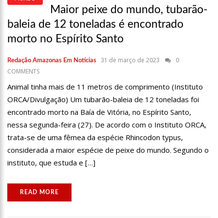
FORTALECE PATRIMÔNIO HISTÓRICO AMAZONENSE
Maior peixe do mundo, tubarão-
10:55
PROPOSTA DE DECRETO PARA GOLPE DÁ MUNIÇÃO À OFENSIVA
baleia de 12 toneladas é encontrado
JURÍDICA DE LULA CONTRA BOLSONARO
morto no Espírito Santo
10:07
SSP-AM VISTORIA CONSTRUÇÃO DO CANIL DO CORPO DE
BOMBEIROS DO AMAZONAS
31 de março de 2023
0
22:31
MULHER MATA O PRÓPRIO MARIDO A FACADAS APÓS DESCOBRIR
Redação Amazonas Em Notícias
TRAIÇÃO; VEJA VÍDEO
COMMENTS
09:06
DAVID ALMEIDA DESCE DE CARRO NA BOULEVARD E REAFIRMA
Animal tinha mais de 11 metros de comprimento (Instituto
APOIO PARA HISSA ABRAHÃO: ‘MEU DEPUTADO FEDERAL’
ORCA/Divulgação) Um tubarão-baleia de 12 toneladas foi
13:31
A VITÓRIA DO EMPREENDEDORISMO
encontrado morto na Baía de Vitória, no Espírito Santo,
09:04
BOMBA! PASTOR É COAGIDO POR SISTEMA POLÍTICO DA IEADAM
nessa segunda-feira (27). De acordo com o Instituto ORCA,
PARA ADESIVAR SEU VEÍCULO COM CANDIDATOS DA INSTITUIÇÃO – VEJA
trata-se de uma fêmea da espécie Rhincodon typus,
VÍDEO!
15:00
COM A FAMÍLIA, ISRAEL CARVALHO PARTICIPA DE ATO PRÓ-BRASIL
considerada a maior espécie de peixe do mundo. Segundo o
NESTE 07 DE SETEMBRO
instituto, que estuda e […]
23:48
HISSA ABRAHÃO É RECEBIDO POR MULTIDÃO NA ZONA LESTE DE
MANAUS
23:40
HISSA ABRAHÃO CRITICA DECISÃO DE BARROSO SOBRE PISO
SALARIAL DE ENFERMEIROS
READ MORE
18:08
COM QUASE 300 MIL VOTOS PARA O SENADO EM 2018, HISSA É
RECEBIDO POR MULTIDÃO NA ZONA SUL DE MANAUS