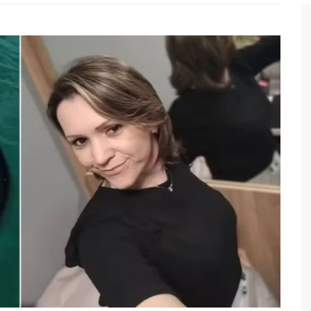
ICA DECISÃO DE BARROSO SOBRE PISO SALARIAL DE ENFERMEIROS
VOTOS PARA O SENADO EM 2018, HISSA É RECEBIDO POR MULTIDÃO NA
ARA E DEVE SER O PRIMEIRO NO AVANTE À CÂMARA FEDERAL
A EM OPORTUNIDADES PARA FEIRANTES NO ELDORADO