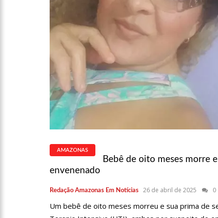
15:01
CARRO ENVOLVIDO E
13:43
WILSON LIMA ENTREG
PROFISSIONAIS DA SEGURAN
07:21
GRAVE EXPLOSÃO EM 
AMAZONAS
Bebê de oito meses morre e 
envenenado
18:42
PREÇO MÉDIO DA GASO
26 de abril de 2025
0
Redação Amazonas Em Notícias
Um bebê de oito meses morreu e sua prima de se