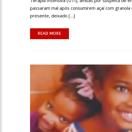
Terapia Intensiva (UTI), ambas por suspeita de e
passaram mal após consumirem açaí com granola q
17:36
PREFEITURA DE MANA
presente, deixado […]
HISTÓRICO AMAZONENSE
READ MORE
10:55
PROPOSTA DE DECRET
BOLSONARO
10:07
SSP-AM VISTORIA C
22:31
MULHER MATA O PRÓP
09:06
DAVID ALMEIDA DESC