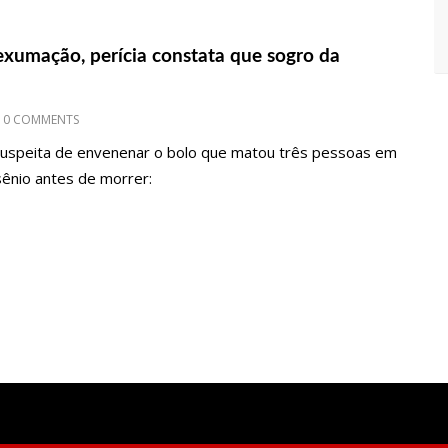
CANDIDATURA DEFERIDA PELA JUSTIÇA ELEITORAL
xumação, perícia constata que sogro da
0 COMMENTS
E AOS ELEITORES QUE COMPAREÇAM ÀS URNAS
 suspeita de envenenar o bolo que matou três pessoas em
rsênio antes de morrer:
AL EM MANAUS SERÁ ATIVADO ATÉ NOVEMBRO DESTE ANO
COVID-19 ACONTECE EM 12 POSTOS NESTE SÁBADO EM MANAUS
I COMEÇAM A RECEBER HOJE AUXÍLIO DE R$ 400