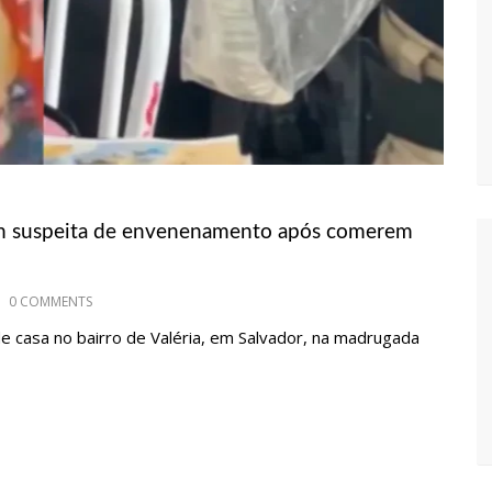
EENDEDORISMO
AGIDO POR SISTEMA POLÍTICO DA IEADAM PARA ADESIVAR SEU
om suspeita de envenenamento após comerem
 INSTITUIÇÃO – VEJA VÍDEO!
0 COMMENTS
EL CARVALHO PARTICIPA DE ATO PRÓ-BRASIL NESTE 07 DE SETEMBRO
 casa no bairro de Valéria, em Salvador, na madrugada
CEBIDO POR MULTIDÃO NA ZONA LESTE DE MANAUS