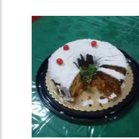
23:40
HISSA ABRAHÃO CRIT
18:08
COM QUASE 300 MIL 
ZONA SUL DE MANAUS
12:51
HISSA ABRAHÃO DISP
21:55
HISSA ABRAHÃO FAL