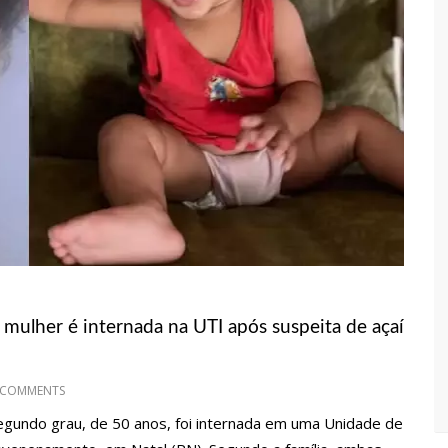
M ACIDENTE FATAL PERTENCIA A WANDERLEY ANDRADE
A 68 NOVAS VIATURAS E MAIS DE 4 MIL EQUIPAMENTOS AOS
ÇA PÚBLICA
CLUBE DE TIRO DEIXA QUATRO VÍTIMAS FATAIS EM MANAUS
mulher é internada na UTI após suspeita de açaí
LINA REGISTRA QUEDA E VAI A R$ 5,04 NO PAÍS, DIZ ANP
 COMMENTS
gundo grau, de 50 anos, foi internada em uma Unidade de