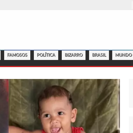
TO, SUCURI-VERDE GRÁVIDA MORRE E CERCA DE 40 FILHOTES SÃO
 JÁ REGISTRA 9 MORTES DE CAVALOS POR SUSPEITA DE
FAMOSOS
POLÍTICA
BIZARRO
BRASIL
MUNDO
HO DA ECOBARREIRA, CANDIDATO A VEREADOR DE MANAUS (VÍDEO)
NCIAM FALTA DE PREÇOS EM PRODUTOS E ATÉ MAU CHEIRO EM
 NA CIDADE NOVA
PREFEITO DE CHEGAR PERTO DE PREFEITA DE NHAMUNDÁ, NO AM