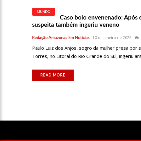
22:45
HISSA ABRAHÃO TEM 
MUNDO
Caso bolo envenenado: Após e
suspeita também ingeriu veneno
10 de janeiro de 2025
Redação Amazonas Em Notícias
20:33
HISSA ABRAHÃO PED
Paulo Luiz dos Anjos, sogro da mulher presa por
Torres, no Litoral do Rio Grande do Sul, ingeriu a
10:39
TECNOLOGIA 5G: SIN
READ MORE
10:32
VACINAÇÃO CONTRA 
18:03
BOLSISTAS DO PROUN