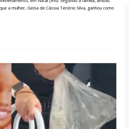
nvenenamento, em Natal (RN). Segundo a família, ambas
ue a mulher, Geisa de Cássia Tenório Silva, ganhou como
US RECUPERA PRAÇA DA SAUDADE E FORTALECE PATRIMÔNIO
O PARA GOLPE DÁ MUNIÇÃO À OFENSIVA JURÍDICA DE LULA CONTRA
ONSTRUÇÃO DO CANIL DO CORPO DE BOMBEIROS DO AMAZONAS
RIO MARIDO A FACADAS APÓS DESCOBRIR TRAIÇÃO; VEJA VÍDEO
E DE CARRO NA BOULEVARD E REAFIRMA APOIO PARA HISSA ABRAHÃO: