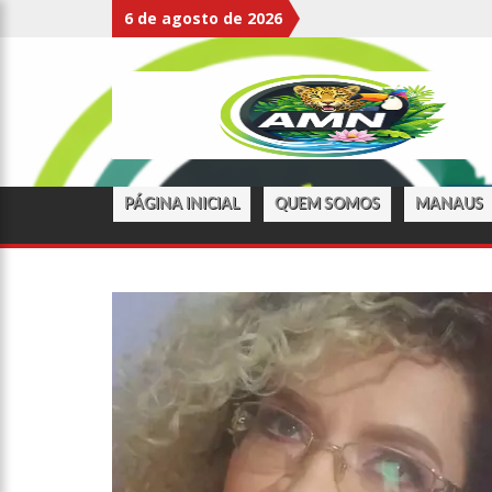
6 de agosto de 2026
17:27
APÓS ATROPELAMEN
EXPELIDOS
17:00
HARAS NILTON LINS
BOTULISMO
PÁGINA INICIAL
QUEM SOMOS
MANAUS
07:19
SAIBA QUEM É MAZIN
09:48
CONSUMIDORES DENU
FREEZER DE SUPERMERCADO
08:00
JUSTIÇA PROÍBE EX-