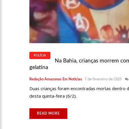
‘MEU DEPUTADO FEDERAL’
13:31
A VITÓRIA DO EMPR
POLÍCIA
09:04
BOMBA! PASTOR É CO
Na Bahia, crianças morrem c
gelatina
VEÍCULO COM CANDIDATOS DA
7 de fevereiro de 2025
Redação Amazonas Em Notícias
15:00
COM A FAMÍLIA, ISRA
Duas crianças foram encontradas mortas dentro de
desta quinta-feira (6/2).
READ MORE
23:48
HISSA ABRAHÃO É RE