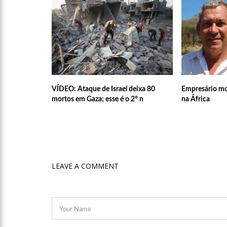
17:50
Pesquisa aponta que
no Amazonas
20:07
Amazonino pretende
desemprego? fome e misér
VÍDEO: Ataque de Israel deixa 80
Empresário mo
19:46
Viviane Lima é apo
mortos em Gaza; esse é o 2° n
na África
20:23
Prefeitura abre cr
LEAVE A COMMENT
00:59
Pré-Candidata a De
intenção de votos
10:06
Populares expulsam
medidores em Manaus