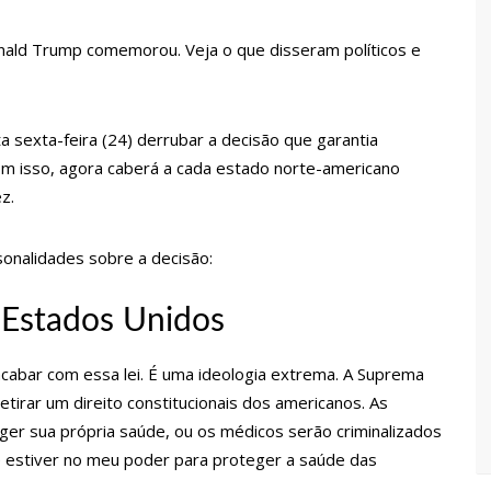
 Pública
onald Trump comemorou. Veja o que disseram políticos e
lube de tiro deixa quatro vítimas fatais em Manaus
ina registra queda e vai a R$ 5,04 no país, diz ANP
 sexta-feira (24) derrubar a decisão que garantia
Com isso, agora caberá a cada estado norte-americano
z.
s recupera praça da Saudade e fortalece patrimônio histórico
sonalidades sobre a decisão:
 para golpe dá munição à ofensiva jurídica de Lula contra
 Estados Unidos
nstrução do Canil do Corpo de Bombeiros do Amazonas
acabar com essa lei. É uma ideologia extrema. A Suprema
retirar um direito constitucionais dos americanos. As
io marido a facadas após descobrir traição; veja vídeo
r sua própria saúde, ou os médicos serão criminalizados
ue estiver no meu poder para proteger a saúde das