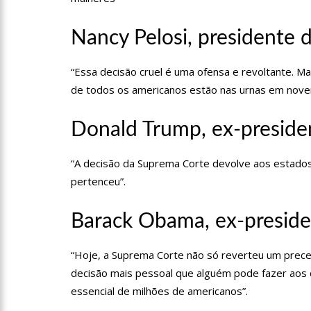
09:06
David Almeida desce
‘meu deputado federal’
Nancy Pelosi, presidente
13:31
A Vitória Do Empre
“Essa decisão cruel é uma ofensa e revoltante. M
de todos os americanos estão nas urnas em nove
09:04
BOMBA! Pastor é coa
com candidatos da instituiç
Donald Trump, ex-presid
15:00
Com a família, Israe
“A decisão da Suprema Corte devolve aos estado
pertenceu”.
23:48
Hissa Abrahão é re
Barack Obama, ex-presid
23:40
Hissa Abrahão criti
“Hoje, a Suprema Corte não só reverteu um pre
decisão mais pessoal que alguém pode fazer aos ca
18:08
Com quase 300 mil v
essencial de milhões de americanos”.
zona Sul de Manaus