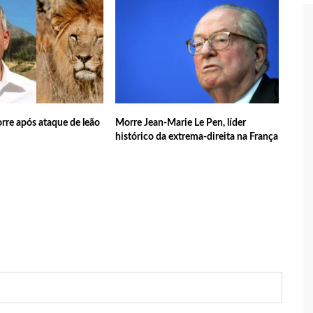
 tecnologia pode ajudar na melhoria da qualidade das escolas
 transforma o estado em um canteiro de obras para combater
ia
rre após ataque de leão
Morre Jean-Marie Le Pen, líder
sta do MDB para ser deputada federal do Amazonas
histórico da extrema-direita na França
edenciamento de prestadores de serviços para o Manausmed
putada Federal, Viviane Lima(MDB) desponta nas pesquisas de
 equipe da Amazonas Energia que tentava instalar novos