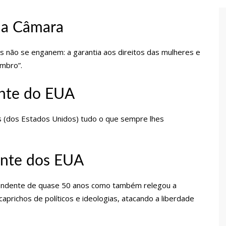
 de carro na Boulevard e reafirma apoio para Hissa Abrahão:
 da Câmara
endedorismo
as não se enganem: a garantia aos direitos das mulheres e
mbro”.
gido por sistema político da Ieadam para adesivar seu veículo
ão – Veja vídeo!
ente do EUA
l Carvalho participa de ato pró-Brasil neste 07 de setembro
s (dos Estados Unidos) tudo o que sempre lhes
cebido por multidão na zona Leste de Manaus
ente dos EUA
ca decisão de Barroso sobre piso salarial de enfermeiros
cendente de quase 50 anos como também relegou a
prichos de políticos e ideologias, atacando a liberdade
otos para o Senado em 2018, Hissa é recebido por multidão na