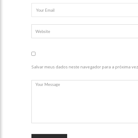
08:46
Bolsonaro vai reto
22:10
PRÉ-CANDIDATURA – ‘
festa popular
14:41
Mais de 50 unidades
semana em Manaus
Salvar meus dados neste navegador para a próxima vez
13:57
Moradores celebram
11:55
Enem só em 2022, te
11:32
Engenheiro é o segun
11:07
Ucrânia recupera ce