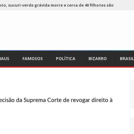
o, sucuri-verde grávida morre e cerca de 40 filhotes são
 já registra 9 mortes de cavalos por suspeita de botulismo
ho da Ecobarreira, candidato a vereador de Manaus (vídeo)
AUS
FAMOSOS
POLÍTICA
BIZARRO
BRASI
ciam falta de preços em produtos e até mau cheiro em freezer
de Nova
refeito de chegar perto de prefeita de Nhamundá, no AM
ecisão da Suprema Corte de revogar direito à
acidente fatal pertencia a Wanderley Andrade
 68 novas viaturas e mais de 4 mil equipamentos aos