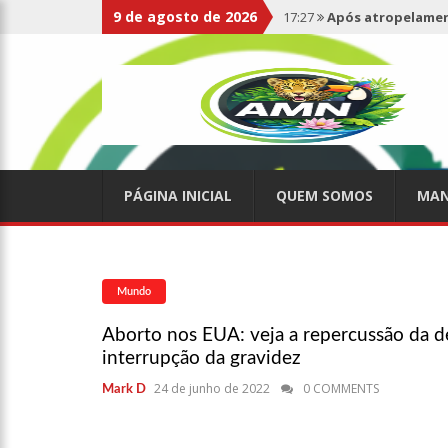
9 de agosto de 2026
17:27
Após atropelament
expelidos
17:00
Haras Nilton Lins
07:19
Saiba quem é Mazin
PÁGINA INICIAL
QUEM SOMOS
MAN
09:48
Consumidores denun
de supermercado na Cida
08:00
Justiça proíbe ex-p
Mundo
Aborto nos EUA: veja a repercussão da d
15:01
Carro envolvido em 
interrupção da gravidez
24 de junho de 2022
0 COMMENTS
Mark D
13:43
Wilson Lima entrega