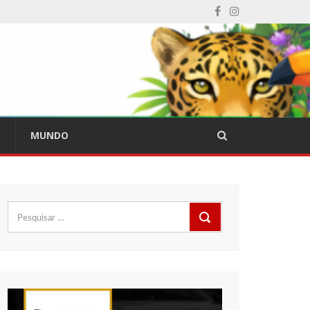
L
MUNDO
Pesquisar
por: