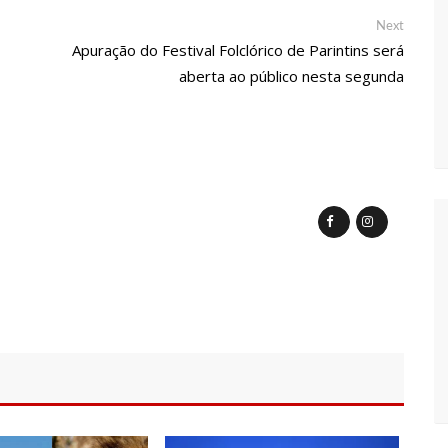
Next
Next
ra e deve ser o primeiro no Avante à Câmara Federal
post:
Apuração do Festival Folclórico de Parintins será
aberta ao público nesta segunda
em oportunidades para feirantes no Eldorado
ndidatura deferida pela Justiça Eleitoral
 aos eleitores que compareçam às urnas
al em Manaus será ativado até novembro deste ano
ovid-19 acontece em 12 postos neste sábado em Manaus
 começam a receber hoje auxílio de R$ 400