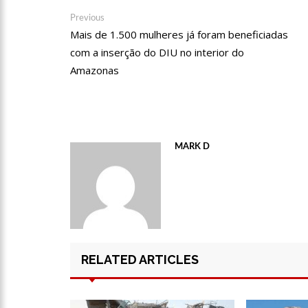
Navegação
Previous
Previous
12:51
Hissa Abrahão dispa
post:
Mais de 1.500 mulheres já foram beneficiadas
de
com a inserção do DIU no interior do
Post
Amazonas
21:55
Hissa Abrahão fala 
22:45
Hissa Abrahão tem ca
MARK D
20:33
Hissa Abrahão pede
10:39
Tecnologia 5G: Sin
10:32
Vacinação contra C
RELATED ARTICLES
18:03
Bolsistas do Prouni