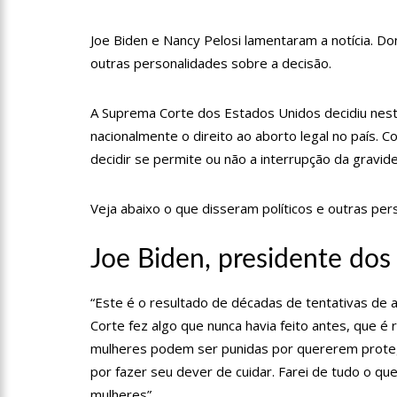
profissionais da Segurança
Joe Biden e Nancy Pelosi lamentaram a notícia. D
07:21
Grave explosão em c
outras personalidades sobre a decisão.
18:42
Preço médio da gasol
A Suprema Corte dos Estados Unidos decidiu nesta
nacionalmente o direito ao aborto legal no país. 
decidir se permite ou não a interrupção da gravide
17:36
Prefeitura de Manau
amazonense
Veja abaixo o que disseram políticos e outras per
10:55
Proposta de decreto
Bolsonaro
Joe Biden, presidente dos
10:07
SSP-AM vistoria co
“Este é o resultado de décadas de tentativas de 
Corte fez algo que nunca havia feito antes, que é 
22:31
Mulher mata o própr
mulheres podem ser punidas por quererem protege
por fazer seu dever de cuidar. Farei de tudo o q
mulheres”