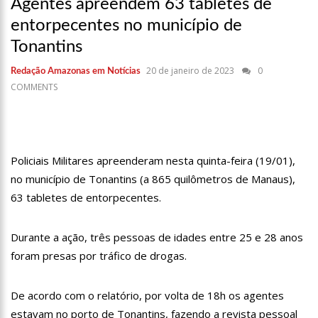
Agentes apreendem 63 tabletes de
17:36
Prefeitura de Manaus recupera praça da Saudade e
fortalece patrimônio histórico amazonense
entorpecentes no município de
10:55
Proposta de decreto para golpe dá munição à ofensiva
Tonantins
jurídica de Lula contra Bolsonaro
10:07
SSP-AM vistoria construção do Canil do Corpo de Bombeiros
20 de janeiro de 2023
0
Redação Amazonas em Notícias
do Amazonas
COMMENTS
22:31
Mulher mata o próprio marido a facadas após descobrir
traição; veja vídeo
09:06
David Almeida desce de carro na Boulevard e reafirma apoio
para Hissa Abrahão: ‘meu deputado federal’
Policiais Militares apreenderam nesta quinta-feira (19/01),
13:31
A Vitória Do Empreendedorismo
no município de Tonantins (a 865 quilômetros de Manaus),
63 tabletes de entorpecentes.
09:04
BOMBA! Pastor é coagido por sistema político da Ieadam para
adesivar seu veículo com candidatos da instituição – Veja vídeo!
15:00
Com a família, Israel Carvalho participa de ato pró-Brasil
Durante a ação, três pessoas de idades entre 25 e 28 anos
neste 07 de setembro
foram presas por tráfico de drogas.
23:48
Hissa Abrahão é recebido por multidão na zona Leste de
Manaus
De acordo com o relatório, por volta de 18h os agentes
23:40
Hissa Abrahão critica decisão de Barroso sobre piso salarial
de enfermeiros
estavam no porto de Tonantins, fazendo a revista pessoal