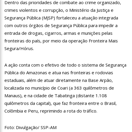
Dentro das prioridades de combate ao crime organizado,
19:46
Viviane Lima é aposta do MDB para ser deputada federal do
Amazonas
crimes violentos e corrupção, o Ministério da Justiça e
Segurança Pública (MJSP) fortaleceu a atuação integrada
20:23
Prefeitura abre credenciamento de prestadores de serviços
para o Manausmed
com outros órgãos de Segurança Pública para impedir a
00:59
Pré-Candidata a Deputada Federal, Viviane Lima(MDB)
entrada de drogas, cigarros, armas e munições pelas
desponta nas pesquisas de intenção de votos
fronteiras do país, por meio da operação Fronteira Mais
10:06
Populares expulsam equipe da Amazonas Energia que
Segura/Hórus.
tentava instalar novos medidores em Manaus
08:46
Bolsonaro vai retornar a Manaus na segunda quinzena de
Junho, afirma Menezes
A ação conta com o efetivo de todo o sistema de Segurança
22:10
PRÉ-CANDIDATURA – ‘Vamos mostrar nossa força’, diz Arthur
Pública do Amazonas e atua nas fronteiras e rodovias
ao ser ovacionado em festa popular
estaduais, além de atuar diretamente na Base Arpão,
14:41
Mais de 50 unidades de saúde da Prefeitura ofertam vacina
localizada no município de Coari (a 363 quilômetros de
contra a Covid-19 nesta semana em Manaus
Manaus), e na cidade de Tabatinga (distante 1.108
13:57
Moradores celebram pagamento de indenizações do Anel
Viário Leste
quilômetros da capital), que faz fronteira entre o Brasil,
11:55
Enem só em 2022, tem 3,3 milhões de inscrições confirmadas
Colômbia e Peru, reprimindo a rota do tráfico.
no Brasil
11:32
Engenheiro é o segundo brasileiro a viajar ao espaço, confira
Foto: Divulgação/ SSP-AM
agora: