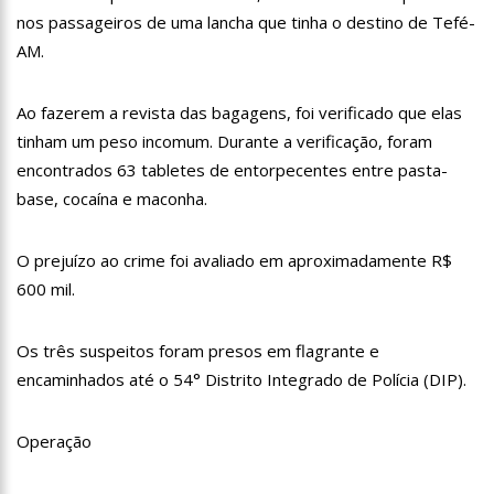
18:08
Com quase 300 mil votos para o Senado em 2018, Hissa é
nos passageiros de uma lancha que tinha o destino de Tefé-
recebido por multidão na zona Sul de Manaus
AM.
12:51
Hissa Abrahão dispara e deve ser o primeiro no Avante à
Câmara Federal
Ao fazerem a revista das bagagens, foi verificado que elas
21:55
Hissa Abrahão fala em oportunidades para feirantes no
Eldorado
tinham um peso incomum. Durante a verificação, foram
22:45
Hissa Abrahão tem candidatura deferida pela Justiça Eleitoral
encontrados 63 tabletes de entorpecentes entre pasta-
base, cocaína e maconha.
20:33
Hissa Abrahão pede aos eleitores que compareçam às urnas
O prejuízo ao crime foi avaliado em aproximadamente R$
10:39
Tecnologia 5G: Sinal em Manaus será ativado até novembro
deste ano
600 mil.
10:32
Vacinação contra Covid-19 acontece em 12 postos neste
sábado em Manaus
Os três suspeitos foram presos em flagrante e
18:03
Bolsistas do Prouni começam a receber hoje auxílio de R$
encaminhados até o 54° Distrito Integrado de Polícia (DIP).
400
17:50
Pesquisa aponta que tecnologia pode ajudar na melhoria da
qualidade das escolas no Amazonas
Operação
20:07
Amazonino pretende transforma o estado em um canteiro de
obras para combater desemprego? fome e miséria