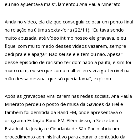
eu não aguentava mais”, lamentou Ana Paula Minerato.
18:08
Com quase 300 mil votos para o Senado em 2018, Hissa é
recebido por multidão na zona Sul de Manaus
Ainda no vídeo, ela diz que conseguiu colocar um ponto final
na relação na última sexta-feira (22/11). “Eu tava sendo
12:51
Hissa Abrahão dispara e deve ser o primeiro no Avante à
muito abusada, até vídeo íntimo nosso ele gravava, e eu
Câmara Federal
fiquei com muito medo desses vídeos vazarem, sempre
21:55
Hissa Abrahão fala em oportunidades para feirantes no
pedi pra ele apagar. Não sei se ele tem ou não. Apesar
desse episódio de racismo ter dominado a pauta, e sim foi
Eldorado
muito ruim, eu sei que como mulher eu vivi algo terrível na
22:45
Hissa Abrahão tem candidatura deferida pela Justiça Eleitoral
mão dessa pessoa, que só queria fama”, explicou.
20:33
Hissa Abrahão pede aos eleitores que compareçam às urnas
10:39
Tecnologia 5G: Sinal em Manaus será ativado até novembro
Após as gravações viralizarem nas redes sociais, Ana Paula
Minerato perdeu o posto de musa da Gaviões da Fiel e
deste ano
também foi demitida da Band FM, onde apresentava o
10:32
Vacinação contra Covid-19 acontece em 12 postos neste
programa Estação Band FM. Além disso, a Secretaria
sábado em Manaus
Estadual da Justiça e Cidadania de São Paulo abriu um
procedimento administrativo para apurar o conteúdo da
18:03
Bolsistas do Prouni começam a receber hoje auxílio de R$ 400