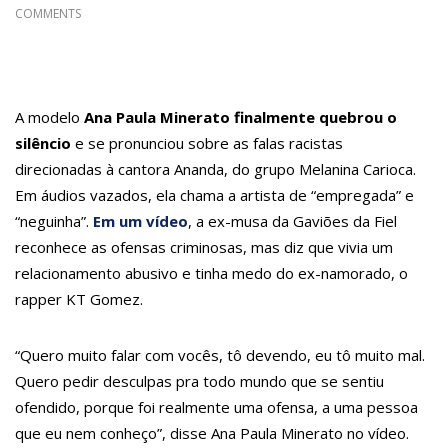
15:01
Carro envolvido em acidente fatal pertencia a Wanderley
COMMENTS
Andrade
13:43
Wilson Lima entrega 68 novas viaturas e mais de 4 mil
equipamentos aos profissionais da Segurança Pública
A modelo
Ana Paula Minerato finalmente quebrou o
silêncio
e se pronunciou sobre as falas racistas
07:21
Grave explosão em clube de tiro deixa quatro vítimas fatais
direcionadas à cantora Ananda, do grupo Melanina Carioca.
em Manaus
Em áudios vazados, ela chama a artista de “empregada” e
18:42
Preço médio da gasolina registra queda e vai a R$ 5,04 no país,
“neguinha”.
Em um vídeo
, a ex-musa da Gaviões da Fiel
reconhece as ofensas criminosas, mas diz que vivia um
diz ANP
relacionamento abusivo e tinha medo do ex-namorado, o
17:36
Prefeitura de Manaus recupera praça da Saudade e fortalece
rapper KT Gomez.
patrimônio histórico amazonense
10:55
Proposta de decreto para golpe dá munição à ofensiva jurídica
“Quero muito falar com vocês, tô devendo, eu tô muito mal.
Quero pedir desculpas pra todo mundo que se sentiu
de Lula contra Bolsonaro
ofendido, porque foi realmente uma ofensa, a uma pessoa
10:07
SSP-AM vistoria construção do Canil do Corpo de Bombeiros do
que eu nem conheço”, disse Ana Paula Minerato no vídeo.