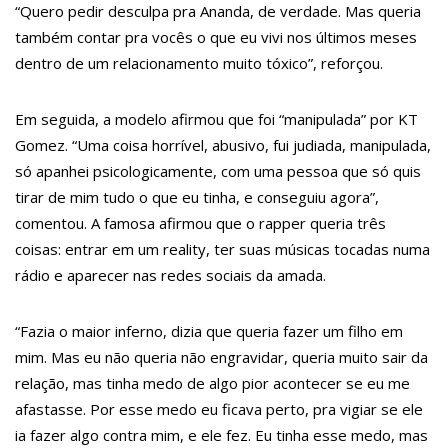
Amazonas
“Quero pedir desculpa pra Ananda, de verdade. Mas queria
também contar pra vocês o que eu vivi nos últimos meses
22:31
Mulher mata o próprio marido a facadas após descobrir
dentro de um relacionamento muito tóxico”, reforçou.
traição; veja vídeo
09:06
David Almeida desce de carro na Boulevard e reafirma apoio
Em seguida, a modelo afirmou que foi “manipulada” por KT
para Hissa Abrahão: ‘meu deputado federal’
Gomez. “Uma coisa horrível, abusivo, fui judiada, manipulada,
só apanhei psicologicamente, com uma pessoa que só quis
13:31
A Vitória Do Empreendedorismo
tirar de mim tudo o que eu tinha, e conseguiu agora”,
09:04
BOMBA! Pastor é coagido por sistema político da Ieadam para
comentou. A famosa afirmou que o rapper queria três
adesivar seu veículo com candidatos da instituição – Veja vídeo!
coisas: entrar em um reality, ter suas músicas tocadas numa
rádio e aparecer nas redes sociais da amada.
15:00
Com a família, Israel Carvalho participa de ato pró-Brasil neste
07 de setembro
“Fazia o maior inferno, dizia que queria fazer um filho em
23:48
Hissa Abrahão é recebido por multidão na zona Leste de
mim. Mas eu não queria não engravidar, queria muito sair da
Manaus
relação, mas tinha medo de algo pior acontecer se eu me
afastasse. Por esse medo eu ficava perto, pra vigiar se ele
23:40
Hissa Abrahão critica decisão de Barroso sobre piso salarial
ia fazer algo contra mim, e ele fez. Eu tinha esse medo, mas
de enfermeiros