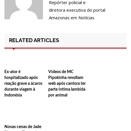
Repórter policial e
Junho, afirma Menezes
diretora executiva do portal
22:10
PRÉ-CANDIDATURA – ‘Vamos mostrar nossa força’, diz Arthur ao
Amazonas em Notícias
ser ovacionado em festa popular
14:41
Mais de 50 unidades de saúde da Prefeitura ofertam vacina
RELATED ARTICLES
contra a Covid-19 nesta semana em Manaus
13:57
Moradores celebram pagamento de indenizações do Anel
Viário Leste
Ex-ator é
Vídeos de MC
11:55
Enem só em 2022, tem 3,3 milhões de inscrições confirmadas
hospitalizado após
Pipokinha revoltam
reação grave a ácaros
web após cantora ter
no Brasil
durante viagem à
parte íntima lambida
11:32
Engenheiro é o segundo brasileiro a viajar ao espaço, confira
Indonésia
por animal
agora:
11:07
Ucrânia recupera cerca de 20% do território perdido em
Sievierodonetsk
Novas cenas de Jade