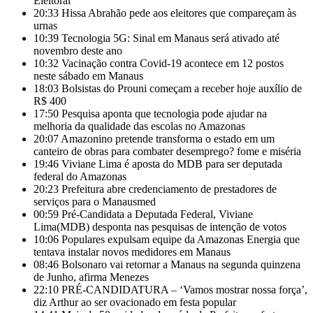
Eleitoral
20:33
Hissa Abrahão pede aos eleitores que compareçam às
urnas
10:39
Tecnologia 5G: Sinal em Manaus será ativado até
novembro deste ano
10:32
Vacinação contra Covid-19 acontece em 12 postos
neste sábado em Manaus
18:03
Bolsistas do Prouni começam a receber hoje auxílio de
R$ 400
17:50
Pesquisa aponta que tecnologia pode ajudar na
melhoria da qualidade das escolas no Amazonas
20:07
Amazonino pretende transforma o estado em um
canteiro de obras para combater desemprego? fome e miséria
19:46
Viviane Lima é aposta do MDB para ser deputada
federal do Amazonas
20:23
Prefeitura abre credenciamento de prestadores de
serviços para o Manausmed
00:59
Pré-Candidata a Deputada Federal, Viviane
Lima(MDB) desponta nas pesquisas de intenção de votos
10:06
Populares expulsam equipe da Amazonas Energia que
tentava instalar novos medidores em Manaus
08:46
Bolsonaro vai retornar a Manaus na segunda quinzena
de Junho, afirma Menezes
22:10
PRÉ-CANDIDATURA – ‘Vamos mostrar nossa força’,
diz Arthur ao ser ovacionado em festa popular