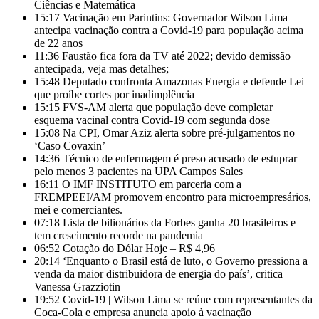
Ciências e Matemática
15:17
Vacinação em Parintins: Governador Wilson Lima
antecipa vacinação contra a Covid-19 para população acima
de 22 anos
11:36
Faustão fica fora da TV até 2022; devido demissão
antecipada, veja mas detalhes;
15:48
Deputado confronta Amazonas Energia e defende Lei
que proíbe cortes por inadimplência
15:15
FVS-AM alerta que população deve completar
esquema vacinal contra Covid-19 com segunda dose
15:08
Na CPI, Omar Aziz alerta sobre pré-julgamentos no
‘Caso Covaxin’
14:36
Técnico de enfermagem é preso acusado de estuprar
pelo menos 3 pacientes na UPA Campos Sales
16:11
O IMF INSTITUTO em parceria com a
FREMPEEI/AM promovem encontro para microempresários,
mei e comerciantes.
07:18
Lista de bilionários da Forbes ganha 20 brasileiros e
tem crescimento recorde na pandemia
06:52
Cotação do Dólar Hoje – R$ 4,96
20:14
‘Enquanto o Brasil está de luto, o Governo pressiona a
venda da maior distribuidora de energia do país’, critica
Vanessa Grazziotin
19:52
Covid-19 | Wilson Lima se reúne com representantes da
Coca-Cola e empresa anuncia apoio à vacinação