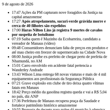
9 de agosto de 2026
17:47
Ações da PM capturam nove foragidos da Justiça na
capital amazonense
17:27
Após atropelamento, sucuri-verde grávida morre e
cerca de 40 filhotes são expelidos
17:00
Haras Nilton Lins já registra 9 mortes de cavalos
por suspeita de botulismo
07:19
Saiba quem é Mazinho da Ecobarreira, candidato a
vereador de Manaus (vídeo)
09:48
Consumidores denunciam falta de preços em produtos e
até mau cheiro em freezer de supermercado na Cidade Nova
08:00
Justiça proíbe ex-prefeito de chegar perto de prefeita de
Nhamundá, no AM
15:01
Carro envolvido em acidente fatal pertencia a
Wanderley Andrade
13:43
Wilson Lima entrega 68 novas viaturas e mais de 4 mil
equipamentos aos profissionais da Segurança Pública
07:21
Grave explosão em clube de tiro deixa quatro vítimas
fatais em Manaus
18:42
Preço médio da gasolina registra queda e vai a R$ 5,04
no país, diz ANP
17:36
Prefeitura de Manaus recupera praça da Saudade e
fortalece patrimônio histórico amazonense
10:55
Proposta de decreto para golpe dá munição à ofensiva