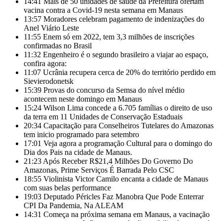
14:41
Mais de 50 unidades de saúde da Prefeitura ofertam
vacina contra a Covid-19 nesta semana em Manaus
13:57
Moradores celebram pagamento de indenizações do
Anel Viário Leste
11:55
Enem só em 2022, tem 3,3 milhões de inscrições
confirmadas no Brasil
11:32
Engenheiro é o segundo brasileiro a viajar ao espaço,
confira agora:
11:07
Ucrânia recupera cerca de 20% do território perdido em
Sievierodonetsk
15:39
Provas do concurso da Semsa do nível médio
acontecem neste domingo em Manaus
15:24
Wilson Lima concede a 6.705 famílias o direito de uso
da terra em 11 Unidades de Conservação Estaduais
20:34
Capacitação para Conselheiros Tutelares do Amazonas
tem inicio programado para setembro
17:01
Veja agora a programação Cultural para o domingo do
Dia dos Pais na cidade de Manaus.
21:23
Após Receber R$21,4 Milhões Do Governo Do
Amazonas, Prime Serviços É Barrada Pelo CSC
18:55
Violinista Victor Camilo encanta a cidade de Manaus
com suas belas performance
19:03
Deputado Péricles Faz Manobra Que Pode Enterrar
CPI Da Pandemia, Na ALEAM
14:31
Começa na próxima semana em Manaus, a vacinação