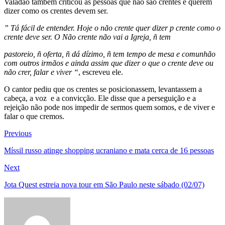
Valadão também criticou as pessoas que não são crentes e querem
dizer como os crentes devem ser.
” Tá fácil de entender. Hoje o não crente quer dizer p crente como o
crente deve ser. O Não crente não vai a Igreja, ñ tem
pastoreio, ñ oferta, ñ dá dízimo, ñ tem tempo de mesa e comunhão
com outros irmãos e ainda assim que dizer o que o crente deve ou
não crer, falar e viver “
, escreveu ele.
O cantor pediu que os crentes se posicionassem, levantassem a
cabeça, a voz e a convicção. Ele disse que a perseguição e a
rejeição não pode nos impedir de sermos quem somos, e de viver e
falar o que cremos.
Navegação
Previous
Previous
post:
de
Míssil russo atinge shopping ucraniano e mata cerca de 16 pessoas
Post
Next
Next
post:
Jota Quest estreia nova tour em São Paulo neste sábado (02/07)