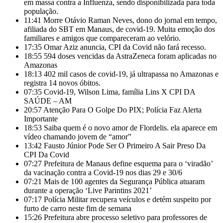
em massa contra a Influenza, sendo disponibilizada para toda
população.
11:41
Morre Otávio Raman Neves, dono do jornal em tempo,
afiliada do SBT em Manaus, de covid-19. Muita emoção dos
familiares e amigos que compareceram ao velório.
17:35
Omar Aziz anuncia, CPI da Covid não fará recesso.
18:55
594 doses vencidas da AstraZeneca foram aplicadas no
Amazonas
18:13
402 mil casos de covid-19, já ultrapassa no Amazonas e
registra 14 novos óbitos.
07:35
Covid-19, Wilson Lima, família Lins X CPI DA
SAÚDE – AM
20:57
Atenção Para O Golpe Do PIX; Polícia Faz Alerta
Importante
18:53
Saiba quem é o novo amor de Flordelis. ela aparece em
vídeo chamando jovem de “amor”
13:42
Fausto Júnior Pode Ser O Primeiro A Sair Preso Da
CPI Da Covid
07:27
Prefeitura de Manaus define esquema para o ‘viradão’
da vacinação contra a Covid-19 nos dias 29 e 30/6
07:21
Mais de 100 agentes da Segurança Pública atuaram
durante a operação ‘Live Parintins 2021’
07:17
Polícia Militar recupera veículos e detém suspeito por
furto de carro neste fim de semana
15:26
Prefeitura abre processo seletivo para professores de