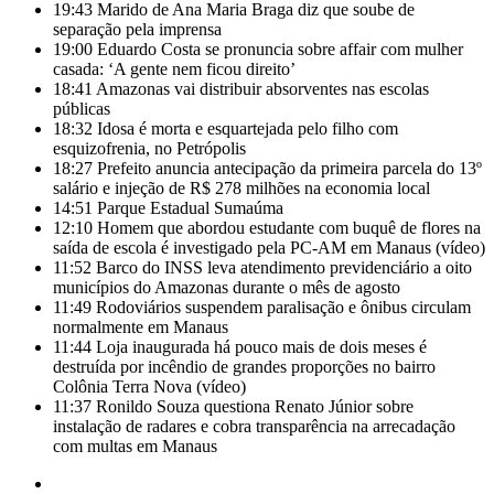
19:43
Marido de Ana Maria Braga diz que soube de
separação pela imprensa
19:00
Eduardo Costa se pronuncia sobre affair com mulher
casada: ‘A gente nem ficou direito’
18:41
Amazonas vai distribuir absorventes nas escolas
públicas
18:32
Idosa é morta e esquartejada pelo filho com
esquizofrenia, no Petrópolis
18:27
Prefeito anuncia antecipação da primeira parcela do 13º
salário e injeção de R$ 278 milhões na economia local
14:51
Parque Estadual Sumaúma
12:10
Homem que abordou estudante com buquê de flores na
saída de escola é investigado pela PC-AM em Manaus (vídeo)
11:52
Barco do INSS leva atendimento previdenciário a oito
municípios do Amazonas durante o mês de agosto
11:49
Rodoviários suspendem paralisação e ônibus circulam
normalmente em Manaus
11:44
Loja inaugurada há pouco mais de dois meses é
destruída por incêndio de grandes proporções no bairro
Colônia Terra Nova (vídeo)
11:37
Ronildo Souza questiona Renato Júnior sobre
instalação de radares e cobra transparência na arrecadação
com multas em Manaus