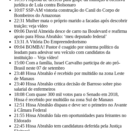
jurídica de Lula contra Bolsonaro
10:07
SSP-AM vistoria construção do Canil do Corpo de
Bombeiros do Amazonas
22:31
Mulher mata o próprio marido a facadas após descobrir
traição; veja vídeo
09:06
David Almeida desce de carro na Boulevard e reafirma
apoio para Hissa Abrahão: ‘meu deputado federal’
13:31
A Vitória Do Empreendedorismo
09:04
BOMBA! Pastor é coagido por sistema político da
Ieadam para adesivar seu veículo com candidatos da
instituição – Veja vídeo!
15:00
Com a família, Israel Carvalho participa de ato pró-
Brasil neste 07 de setembro
23:48
Hissa Abrahão é recebido por multidão na zona Leste
de Manaus
23:40
Hissa Abrahão critica decisão de Barroso sobre piso
salarial de enfermeiros
18:08
Com quase 300 mil votos para o Senado em 2018,
Hissa é recebido por multidão na zona Sul de Manaus
12:51
Hissa Abrahão dispara e deve ser o primeiro no Avante
à Câmara Federal
21:55
Hissa Abrahão fala em oportunidades para feirantes no
Eldorado
22:45
Hissa Abrahão tem candidatura deferida pela Justiça