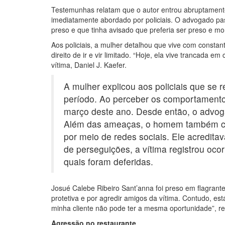
Testemunhas relatam que o autor entrou abruptamente
imediatamente abordado por policiais. O advogado pas
preso e que tinha avisado que preferia ser preso e mor
Aos policiais, a mulher detalhou que vive com const
direito de ir e vir limitado. “Hoje, ela vive trancada 
vítima, Daniel J. Kaefer.
A mulher explicou aos policiais que se
período. Ao perceber os comportamento
março deste ano. Desde então, o advog
Além das ameaças, o homem também co
por meio de redes sociais. Ele acredita
de perseguições, a vítima registrou ocor
quais foram deferidas.
Josué Calebe Ribeiro Sant’anna foi preso em flagrante
protetiva e por agredir amigos da vítima. Contudo, est
minha cliente não pode ter a mesma oportunidade”, re
Agressão no restaurante