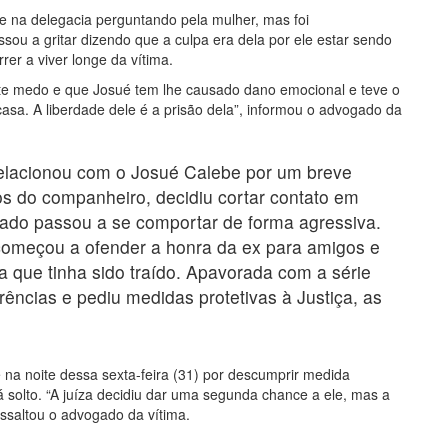
 na delegacia perguntando pela mulher, mas foi
sou a gritar dizendo que a culpa era dela por ele estar sendo
rer a viver longe da vítima.
ante medo e que Josué tem lhe causado dano emocional e teve o
em casa. A liberdade dele é a prisão dela”, informou o advogado da
 relacionou com o Josué Calebe por um breve
s do companheiro, decidiu cortar contato em
ado passou a se comportar de forma agressiva.
meçou a ofender a honra da ex para amigos e
va que tinha sido traído. Apavorada com a série
rências e pediu medidas protetivas à Justiça, as
 na noite dessa sexta-feira (31) por descumprir medida
á solto. “A juíza decidiu dar uma segunda chance a ele, mas a
ssaltou o advogado da vítima.