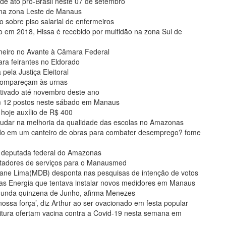
 de ato pró-Brasil neste 07 de setembro
 na zona Leste de Manaus
o sobre piso salarial de enfermeiros
 em 2018, Hissa é recebido por multidão na zona Sul de
meiro no Avante à Câmara Federal
ra feirantes no Eldorado
pela Justiça Eleitoral
 compareçam às urnas
tivado até novembro deste ano
m 12 postos neste sábado em Manaus
hoje auxílio de R$ 400
judar na melhoria da qualidade das escolas no Amazonas
do em um canteiro de obras para combater desemprego? fome
 deputada federal do Amazonas
stadores de serviços para o Manausmed
iane Lima(MDB) desponta nas pesquisas de intenção de votos
s Energia que tentava instalar novos medidores em Manaus
gunda quinzena de Junho, afirma Menezes
a força’, diz Arthur ao ser ovacionado em festa popular
itura ofertam vacina contra a Covid-19 nesta semana em