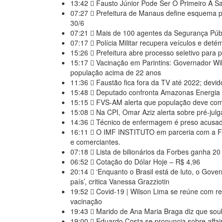
13:42
Fausto Júnior Pode Ser O Primeiro A Sa
07:27
Prefeitura de Manaus define esquema pa
30/6
07:21
Mais de 100 agentes da Segurança Públi
07:17
Polícia Militar recupera veículos e deté
15:26
Prefeitura abre processo seletivo para 
15:17
Vacinação em Parintins: Governador Wil
população acima de 22 anos
11:36
Faustão fica fora da TV até 2022; devid
15:48
Deputado confronta Amazonas Energia e 
15:15
FVS-AM alerta que população deve com
15:08
Na CPI, Omar Aziz alerta sobre pré-jul
14:36
Técnico de enfermagem é preso acusad
16:11
O IMF INSTITUTO em parceria com a F
e comerciantes.
07:18
Lista de bilionários da Forbes ganha 20
06:52
Cotação do Dólar Hoje – R$ 4,96
20:14
‘Enquanto o Brasil está de luto, o Gove
país’, critica Vanessa Grazziotin
19:52
Covid-19 | Wilson Lima se reúne com r
vacinação
19:43
Marido de Ana Maria Braga diz que sou
19:00
Eduardo Costa se pronuncia sobre affair