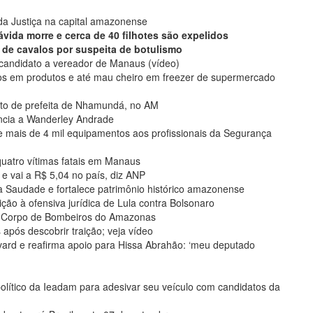
a Justiça na capital amazonense
vida morre e cerca de 40 filhotes são expelidos
es de cavalos por suspeita de botulismo
candidato a vereador de Manaus (vídeo)
s em produtos e até mau cheiro em freezer de supermercado
erto de prefeita de Nhamundá, no AM
encia a Wanderley Andrade
e mais de 4 mil equipamentos aos profissionais da Segurança
quatro vítimas fatais em Manaus
e vai a R$ 5,04 no país, diz ANP
 Saudade e fortalece patrimônio histórico amazonense
ão à ofensiva jurídica de Lula contra Bolsonaro
o Corpo de Bombeiros do Amazonas
após descobrir traição; veja vídeo
ard e reafirma apoio para Hissa Abrahão: ‘meu deputado
lítico da Ieadam para adesivar seu veículo com candidatos da