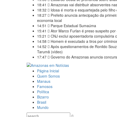
18:41
Amazonas vai distribuir absorventes nas
18:32
Idosa é morta e esquartejada pelo filho 
18:27
Prefeito anuncia antecipação da primeir
economia local
14:51
Parque Estadual Sumaúma
15:41
Ator Marco Furlan é preso suspeito por
15:21
CNJ exclui aposentadoria compulsória 
14:58
Homem é executado a tiros por crimino
14:52
Após questionamentos de Ronildo Souza
Tarumã (vídeo)
17:47
Governo do Amazonas anuncia concurso 
Página Inicial
Quem Somos
Manaus
Famosos
Política
Bizarro
Brasil
Mundo