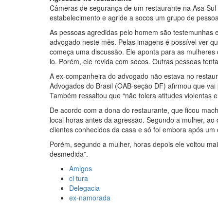
Câmeras de segurança de um restaurante na Asa Sul
estabelecimento e agride a socos um grupo de pessoa
As pessoas agredidas pelo homem são testemunhas e
advogado neste mês. Pelas imagens é possível ver qu
começa uma discussão. Ele aponta para as mulheres 
lo. Porém, ele revida com socos. Outras pessoas ten
A ex-companheira do advogado não estava no restau
Advogados do Brasil (OAB-seção DF) afirmou que vai p
Também ressaltou que “não tolera atitudes violentas e
De acordo com a dona do restaurante, que ficou machu
local horas antes da agressão. Segundo a mulher, a
clientes conhecidos da casa e só foi embora após um
Porém, segundo a mulher, horas depois ele voltou ma
desmedida”.
Amigos
ci tura
Delegacia
ex-namorada