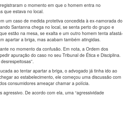
 registraram o momento em que o homem entra no
s que estava no local.
m um caso de medida protetiva concedida à ex-namorada do
ando Santanna chega no local, se senta perto do grupo e
que estão na mesa, se exalta e um outro homem tenta afastá-
tam apartar a briga, mas acabam também atingidas.
rante no momento da confusão. Em nota, a Ordem dos
edir apuração do caso no seu Tribunal de Ética e Disciplina.
 desrespeitosas”.
cada ao tentar apartar a briga, o advogado já tinha ido ao
o chegar ao estabelecimento, ele começou uma discussão com
 dos consumidores ameaçar chamar a polícia.
is agressivo. De acordo com ela, uma “agressividade