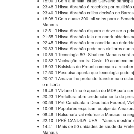
15:00
Com a família, Israel Carvalho participa
23:48
Hissa Abrahão é recebido por multidão
23:40
Hissa Abrahão critica decisão de Barros
18:08
Com quase 300 mil votos para o Senado
Manaus
12:51
Hissa Abrahão dispara e deve ser o pri
21:55
Hissa Abrahão fala em oportunidades pa
22:45
Hissa Abrahão tem candidatura deferida 
20:33
Hissa Abrahão pede aos eleitores que
10:39
Tecnologia 5G: Sinal em Manaus será a
10:32
Vacinação contra Covid-19 acontece e
18:03
Bolsistas do Prouni começam a receber 
17:50
Pesquisa aponta que tecnologia pode a
20:07
Amazonino pretende transforma o esta
e miséria
19:46
Viviane Lima é aposta do MDB para ser
20:23
Prefeitura abre credenciamento de pre
00:59
Pré-Candidata a Deputada Federal, Viv
10:06
Populares expulsam equipe da Amazona
08:46
Bolsonaro vai retornar a Manaus na se
22:10
PRÉ-CANDIDATURA – ‘Vamos mostrar noss
14:41
Mais de 50 unidades de saúde da Prefe
Manaus