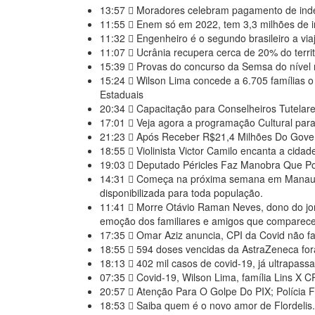
13:57
Moradores celebram pagamento de inden
11:55
Enem só em 2022, tem 3,3 milhões de in
11:32
Engenheiro é o segundo brasileiro a viaj
11:07
Ucrânia recupera cerca de 20% do territ
15:39
Provas do concurso da Semsa do níve
15:24
Wilson Lima concede a 6.705 famílias o
Estaduais
20:34
Capacitação para Conselheiros Tutelar
17:01
Veja agora a programação Cultural par
21:23
Após Receber R$21,4 Milhões Do Gover
18:55
Violinista Victor Camilo encanta a cid
19:03
Deputado Péricles Faz Manobra Que P
14:31
Começa na próxima semana em Manaus, 
disponibilizada para toda população.
11:41
Morre Otávio Raman Neves, dono do jor
emoção dos familiares e amigos que comparece
17:35
Omar Aziz anuncia, CPI da Covid não fa
18:55
594 doses vencidas da AstraZeneca fo
18:13
402 mil casos de covid-19, já ultrapass
07:35
Covid-19, Wilson Lima, família Lins X
20:57
Atenção Para O Golpe Do PIX; Polícia F
18:53
Saiba quem é o novo amor de Flordelis