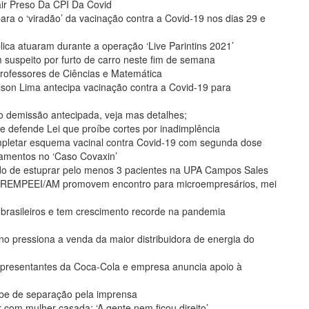
ir Preso Da CPI Da Covid
ra o ‘viradão’ da vacinação contra a Covid-19 nos dias 29 e
ca atuaram durante a operação ‘Live Parintins 2021’
m suspeito por furto de carro neste fim de semana
professores de Ciências e Matemática
son Lima antecipa vacinação contra a Covid-19 para
o demissão antecipada, veja mas detalhes;
defende Lei que proíbe cortes por inadimplência
pletar esquema vacinal contra Covid-19 com segunda dose
gamentos no ‘Caso Covaxin’
o de estuprar pelo menos 3 pacientes na UPA Campos Sales
REMPEEI/AM promovem encontro para microempresários, mei
 brasileiros e tem crescimento recorde na pandemia
rno pressiona a venda da maior distribuidora de energia do
epresentantes da Coca-Cola e empresa anuncia apoio à
be de separação pela imprensa
 com mulher casada: ‘A gente nem ficou direito’