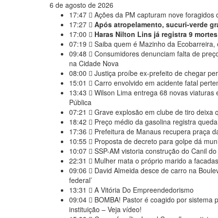
6 de agosto de 2026
17:47
Ações da PM capturam nove foragidos d
17:27
Após atropelamento, sucuri-verde grá
17:00
Haras Nilton Lins já registra 9 mort
07:19
Saiba quem é Mazinho da Ecobarreira, 
09:48
Consumidores denunciam falta de preço
na Cidade Nova
08:00
Justiça proíbe ex-prefeito de chegar p
15:01
Carro envolvido em acidente fatal pert
13:43
Wilson Lima entrega 68 novas viaturas 
Pública
07:21
Grave explosão em clube de tiro deixa 
18:42
Preço médio da gasolina registra queda 
17:36
Prefeitura de Manaus recupera praça da
10:55
Proposta de decreto para golpe dá muniç
10:07
SSP-AM vistoria construção do Canil d
22:31
Mulher mata o próprio marido a facadas 
09:06
David Almeida desce de carro na Boulev
federal’
13:31
A Vitória Do Empreendedorismo
09:04
BOMBA! Pastor é coagido por sistema po
instituição – Veja vídeo!