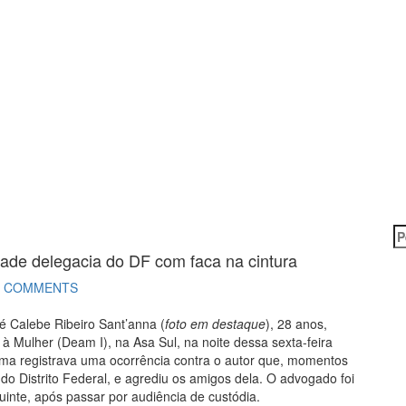
P
po
ade delegacia do DF com faca na cintura
0 COMMENTS
é Calebe Ribeiro Sant’anna (
foto em destaque
), 28 anos,
à Mulher (Deam I), na Asa Sul, na noite dessa sexta-feira
ima registrava uma ocorrência contra o autor que, momentos
 do Distrito Federal, e agrediu os amigos dela. O advogado foi
uinte, após passar por audiência de custódia.