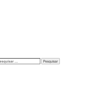
esquisar
r: