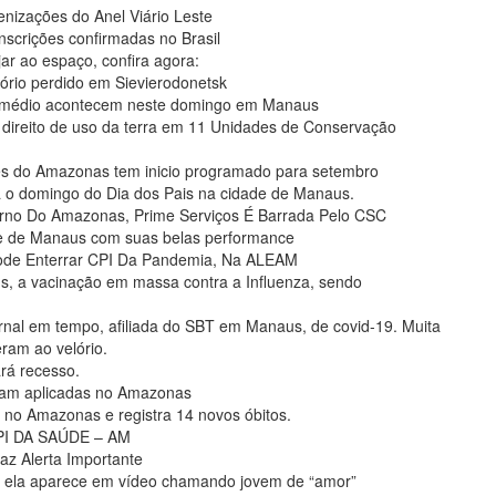
izações do Anel Viário Leste
scrições confirmadas no Brasil
ar ao espaço, confira agora:
ório perdido em Sievierodonetsk
l médio acontecem neste domingo em Manaus
 direito de uso da terra em 11 Unidades de Conservação
es do Amazonas tem inicio programado para setembro
a o domingo do Dia dos Pais na cidade de Manaus.
no Do Amazonas, Prime Serviços É Barrada Pelo CSC
ade de Manaus com suas belas performance
ode Enterrar CPI Da Pandemia, Na ALEAM
a vacinação em massa contra a Influenza, sendo
nal em tempo, afiliada do SBT em Manaus, de covid-19. Muita
ram ao velório.
rá recesso.
ram aplicadas no Amazonas
a no Amazonas e registra 14 novos óbitos.
 CPI DA SAÚDE – AM
az Alerta Importante
. ela aparece em vídeo chamando jovem de “amor”