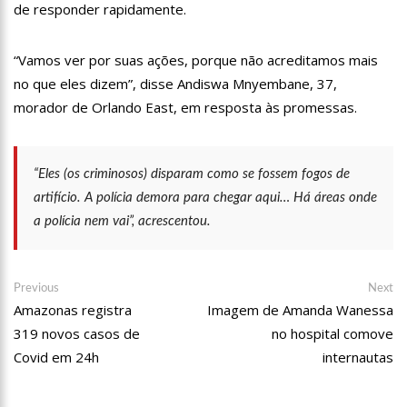
de responder rapidamente.
19:46
Viviane Lima é aposta do MDB para ser deputada federal do
Amazonas
20:23
Prefeitura abre credenciamento de prestadores de serviços
“Vamos ver por suas ações, porque não acreditamos mais
para o Manausmed
no que eles dizem”, disse Andiswa Mnyembane, 37,
00:59
Pré-Candidata a Deputada Federal, Viviane Lima(MDB)
morador de Orlando East, em resposta às promessas.
desponta nas pesquisas de intenção de votos
10:06
Populares expulsam equipe da Amazonas Energia que
tentava instalar novos medidores em Manaus
“Eles (os criminosos) disparam como se fossem fogos de
08:46
Bolsonaro vai retornar a Manaus na segunda quinzena de
Junho, afirma Menezes
artifício. A polícia demora para chegar aqui… Há áreas onde
22:10
PRÉ-CANDIDATURA – ‘Vamos mostrar nossa força’, diz Arthur
a polícia nem vai”, acrescentou.
ao ser ovacionado em festa popular
14:41
Mais de 50 unidades de saúde da Prefeitura ofertam vacina
contra a Covid-19 nesta semana em Manaus
Navegação
Previous
Ne
Previous
Next
13:57
Moradores celebram pagamento de indenizações do Anel
post:
po
Amazonas registra
Imagem de Amanda Wanessa
de
Viário Leste
319 novos casos de
no hospital comove
Post
11:55
Enem só em 2022, tem 3,3 milhões de inscrições confirmadas
Covid em 24h
no Brasil
internautas
11:32
Engenheiro é o segundo brasileiro a viajar ao espaço, confira
agora: