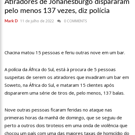
Atiradores de Johanesburgo dispararam
17:36
Prefeitura de Manaus recupera praça da Saudade e
fortalece patrimônio histórico amazonense
pelo menos 137 vezes, diz polícia
10:55
Proposta de decreto para golpe dá munição à ofensiva
11 de julho de 2022
0 COMMENTS
Mark D
jurídica de Lula contra Bolsonaro
10:07
SSP-AM vistoria construção do Canil do Corpo de Bombeiros
do Amazonas
22:31
Mulher mata o próprio marido a facadas após descobrir
traição; veja vídeo
Chacina matou 15 pessoas e feriu outras nove em um bar.
09:06
David Almeida desce de carro na Boulevard e reafirma apoio
para Hissa Abrahão: ‘meu deputado federal’
A polícia da África do Sul, está à procura de 5 pessoas
13:31
A Vitória Do Empreendedorismo
suspeitas de serem os atiradores que invadiram um bar em
09:04
BOMBA! Pastor é coagido por sistema político da Ieadam para
Soweto, na África do Sul, e mataram 15 clientes após
adesivar seu veículo com candidatos da instituição – Veja vídeo!
dispararem uma série de tiros de, pelo menos, 137 balas.
15:00
Com a família, Israel Carvalho participa de ato pró-Brasil
neste 07 de setembro
Nove outras pessoas ficaram feridas no ataque nas
23:48
Hissa Abrahão é recebido por multidão na zona Leste de
Manaus
primeiras horas da manhã de domingo, que se seguiu de
perto a outros dois tiroteios em uma onda de violência que
23:40
Hissa Abrahão critica decisão de Barroso sobre piso salarial
de enfermeiros
chocou um país com uma das maiores taxas de homicídio do