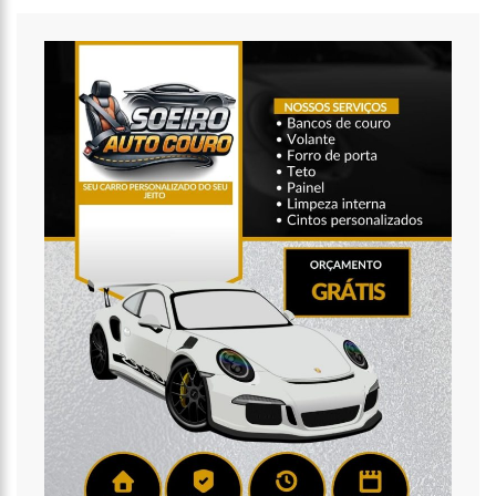
11:49
Rodoviários suspendem paralisação e ônibus circulam
normalmente em Manaus
11:44
Loja inaugurada há pouco mais de dois meses é destruída
por incêndio de grandes proporções no bairro Colônia Terra Nova
(vídeo)
11:37
Ronildo Souza questiona Renato Júnior sobre instalação de
radares e cobra transparência na arrecadação com multas em
Manaus
17:47
Ações da PM capturam nove foragidos da Justiça na capital
amazonense