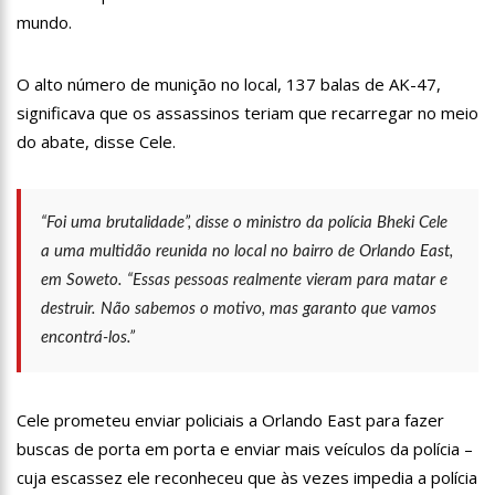
18:08
Com quase 300 mil votos para o Senado em 2018, Hissa é
mundo.
recebido por multidão na zona Sul de Manaus
12:51
Hissa Abrahão dispara e deve ser o primeiro no Avante à
O alto número de munição no local, 137 balas de AK-47,
Câmara Federal
significava que os assassinos teriam que recarregar no meio
21:55
Hissa Abrahão fala em oportunidades para feirantes no
Eldorado
do abate, disse Cele.
22:45
Hissa Abrahão tem candidatura deferida pela Justiça Eleitoral
20:33
Hissa Abrahão pede aos eleitores que compareçam às urnas
“Foi uma brutalidade”, disse o ministro da polícia Bheki Cele
a uma multidão reunida no local no bairro de Orlando East,
10:39
Tecnologia 5G: Sinal em Manaus será ativado até novembro
em Soweto. “Essas pessoas realmente vieram para matar e
deste ano
destruir. Não sabemos o motivo, mas garanto que vamos
10:32
Vacinação contra Covid-19 acontece em 12 postos neste
sábado em Manaus
encontrá-los.”
18:03
Bolsistas do Prouni começam a receber hoje auxílio de R$
400
17:50
Pesquisa aponta que tecnologia pode ajudar na melhoria da
Cele prometeu enviar policiais a Orlando East para fazer
qualidade das escolas no Amazonas
buscas de porta em porta e enviar mais veículos da polícia –
20:07
Amazonino pretende transforma o estado em um canteiro de
cuja escassez ele reconheceu que às vezes impedia a polícia
obras para combater desemprego? fome e miséria