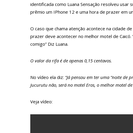
10:55
Proposta de decreto para golpe dá munição à ofens
identificada como Luana Sensação resolveu usar su
prêmio um IPhone 12 e uma hora de prazer em u
10:07
SSP-AM vistoria construção do Canil do Corpo de
22:31
Mulher mata o próprio marido a facadas após descob
O caso que chama atenção acontece na cidade de J
09:06
David Almeida desce de carro na Boulevard e reaf
prazer deve acontecer no melhor motel de Caicó. 
13:31
A Vitória Do Empreendedorismo
comigo” Diz Luana.
09:04
BOMBA! Pastor é coagido por sistema político da Ie
O valor da rifa é de apenas 0,15 centavos.
Veja vídeo!
15:00
Com a família, Israel Carvalho participa de ato pró
No vídeo ela diz:
“Já pensou em ter uma “noite de pr
23:48
Hissa Abrahão é recebido por multidão na zona L
Jucurutu não, será no motel Eros, o melhor motel d
23:40
Hissa Abrahão critica decisão de Barroso sobre pis
Veja vídeo:
18:08
Com quase 300 mil votos para o Senado em 2018, H
12:51
Hissa Abrahão dispara e deve ser o primeiro no A
21:55
Hissa Abrahão fala em oportunidades para feirant