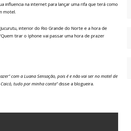
iva jurídica de Lula contra Bolsonaro
a influencia na internet para lançar uma rifa que terá como
m motel.
 Bombeiros do Amazonas
rir traição; veja vídeo
ucurutu, interior do Rio Grande do Norte e a hora de
irma apoio para Hissa Abrahão: ‘meu deputado federal’
“Quem tirar o Iphone vai passar uma hora de prazer
adam para adesivar seu veículo com candidatos da instituição –
-Brasil neste 07 de setembro
azer” com a Luana Sensação, pois é e não vai ser no motel de
este de Manaus
e Caicó, tudo por minha conta”
disse a blogueira.
o salarial de enfermeiros
issa é recebido por multidão na zona Sul de Manaus
vante à Câmara Federal
es no Eldorado