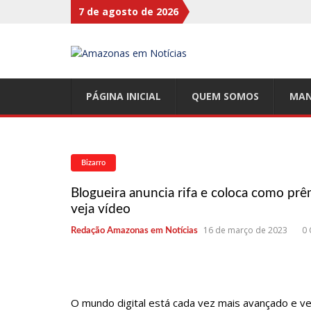
7 de agosto de 2026
17:47
Ações da PM capturam nove foragidos da Justiça n
17:27
Após atropelamento, sucuri-verde grávida morr
17:00
Haras Nilton Lins já registra 9 mortes de cava
PÁGINA INICIAL
QUEM SOMOS
MAN
07:19
Saiba quem é Mazinho da Ecobarreira, candidato a
09:48
Consumidores denunciam falta de preços em produ
Nova
Bizarro
08:00
Justiça proíbe ex-prefeito de chegar perto de pre
Blogueira anuncia rifa e coloca como prê
15:01
Carro envolvido em acidente fatal pertencia a Wa
veja vídeo
13:43
Wilson Lima entrega 68 novas viaturas e mais de 4
16 de março de 2023
0
Redação Amazonas em Notícias
07:21
Grave explosão em clube de tiro deixa quatro víti
18:42
Preço médio da gasolina registra queda e vai a R$ 5
17:36
Prefeitura de Manaus recupera praça da Saudade 
O mundo digital está cada vez mais avançado e v