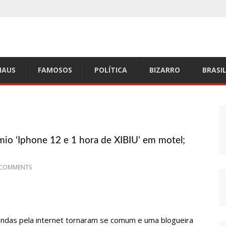
a capital amazonense
e e cerca de 40 filhotes são expelidos
los por suspeita de botulismo
AUS
FAMOSOS
POLÍTICA
BIZARRO
BRASI
 vereador de Manaus (vídeo)
tos e até mau cheiro em freezer de supermercado na Cidade
feita de Nhamundá, no AM
mio ‘Iphone 12 e 1 hora de XIBIU’ em motel;
nderley Andrade
 mil equipamentos aos profissionais da Segurança Pública
 COMMENTS
mas fatais em Manaus
,04 no país, diz ANP
e fortalece patrimônio histórico amazonense
endas pela internet tornaram se comum e uma blogueira