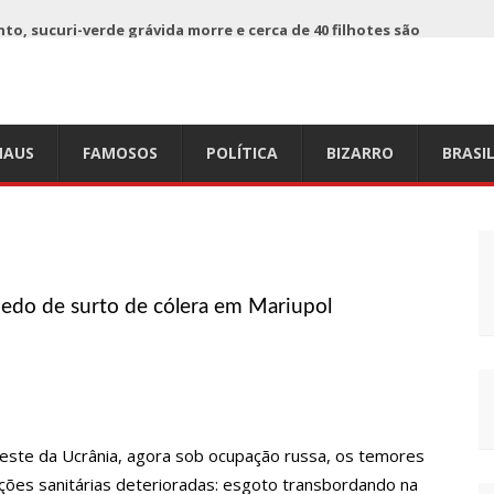
o, sucuri-verde grávida morre e cerca de 40 filhotes são
 já registra 9 mortes de cavalos por suspeita de botulismo
AUS
FAMOSOS
POLÍTICA
BIZARRO
BRASI
ho da Ecobarreira, candidato a vereador de Manaus (vídeo)
ciam falta de preços em produtos e até mau cheiro em freezer
de Nova
edo de surto de cólera em Mariupol
refeito de chegar perto de prefeita de Nhamundá, no AM
acidente fatal pertencia a Wanderley Andrade
deste da Ucrânia, agora sob ocupação russa, os temores
 68 novas viaturas e mais de 4 mil equipamentos aos
ções sanitárias deterioradas: esgoto transbordando na