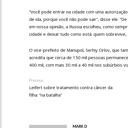
12:51
Hissa Abrahão dispa
“Você pode entrar na cidade com uma autorizaçã
de ida, porque você não pode sair”, disse ele. “D
em nossa opinião, a Russia escolheu, como sempr
21:55
Hissa Abrahão fala
cidade e deixar tudo como está: quem sobrevive, 
22:45
Hissa Abrahão tem c
O vice-prefeito de Mariupol, Serhiy Orlov, que ta
acredita que cerca de 150 mil pessoas permanec
400 mil, com mais 30 mil a 40 mil nos subúrbios vi
20:33
Hissa Abrahão pede
Navegação
Previous
Previous
post:
10:39
Tecnologia 5G: Sin
Leifert sobre tratamento contra câncer da
de
filha: “na batalha”
Post
10:32
Vacinação contra C
18:03
Bolsistas do Prouni
MARK D