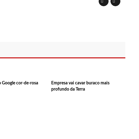
e tecnologia pode ajudar na melhoria da qualidade das escolas
 transforma o estado em um canteiro de obras para combater
ia
sta do MDB para ser deputada federal do Amazonas
edenciamento de prestadores de serviços para o Manausmed
 o Google cor-de-rosa
Empresa vai cavar buraco mais
profundo da Terra
putada Federal, Viviane Lima(MDB) desponta nas pesquisas de
 equipe da Amazonas Energia que tentava instalar novos