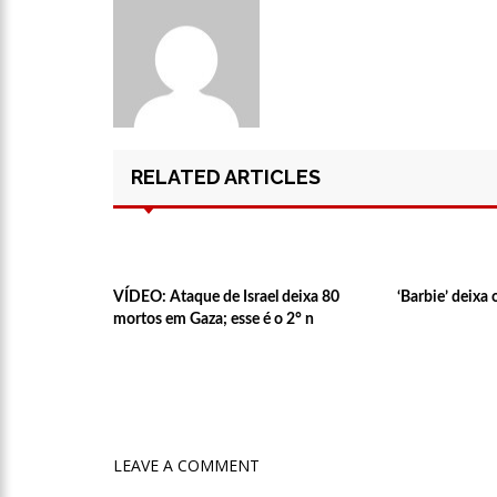
17:50
Pesquisa aponta qu
no Amazonas
20:07
Amazonino pretende
RELATED ARTICLES
desemprego? fome e misér
19:46
Viviane Lima é apo
20:23
Prefeitura abre cr
VÍDEO: Ataque de Israel deixa 80
‘Barbie’ deixa
mortos em Gaza; esse é o 2° n
00:59
Pré-Candidata a De
intenção de votos
10:06
Populares expulsam
LEAVE A COMMENT
medidores em Manaus