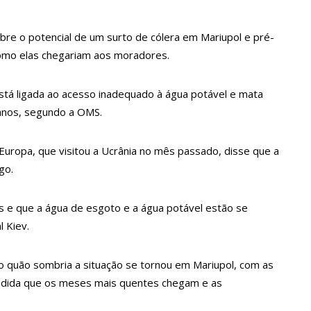
 de carro na Boulevard e reafirma apoio para Hissa Abrahão:
bre o potencial de um surto de cólera em Mariupol e pré-
endedorismo
como elas chegariam aos moradores.
está ligada ao acesso inadequado à água potável e mata
gido por sistema político da Ieadam para adesivar seu veículo
anos, segundo a OMS.
ão – Veja vídeo!
l Carvalho participa de ato pró-Brasil neste 07 de setembro
Europa, que visitou a Ucrânia no mês passado, disse que a
go.
cebido por multidão na zona Leste de Manaus
s e que a água de esgoto e a água potável estão se
l Kiev.
ca decisão de Barroso sobre piso salarial de enfermeiros
” o quão sombria a situação se tornou em Mariupol, com as
medida que os meses mais quentes chegam e as
otos para o Senado em 2018, Hissa é recebido por multidão na