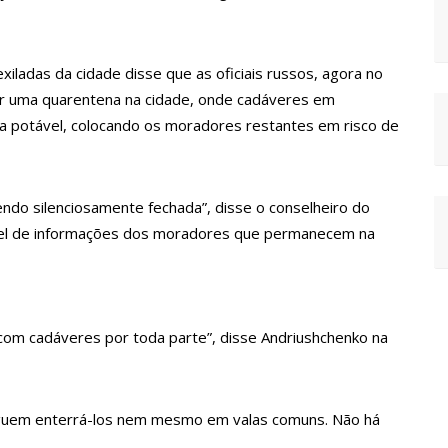
 Pública
lube de tiro deixa quatro vítimas fatais em Manaus
xiladas da cidade disse que as oficiais russos, agora no
or uma quarentena na cidade, onde cadáveres em
ina registra queda e vai a R$ 5,04 no país, diz ANP
a potável, colocando os moradores restantes em risco de
s recupera praça da Saudade e fortalece patrimônio histórico
ndo silenciosamente fechada”, disse o conselheiro do
ável de informações dos moradores que permanecem na
 para golpe dá munição à ofensiva jurídica de Lula contra
nstrução do Canil do Corpo de Bombeiros do Amazonas
com cadáveres por toda parte”, disse Andriushchenko na
io marido a facadas após descobrir traição; veja vídeo
eguem enterrá-los nem mesmo em valas comuns. Não há