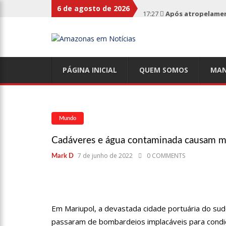
6 de agosto de 2026
17:27
Após atropelament
expelidos
17:00
Haras Nilton Lins
PÁGINA INICIAL
QUEM SOMOS
MAN
07:19
Saiba quem é Mazin
09:48
Consumidores denun
Mundo
de supermercado na Cida
Cadáveres e água contaminada causam m
08:00
Justiça proíbe ex-p
7 de junho de 2022
0 COMMENTS
Mark D
15:01
Carro envolvido em 
Em Mariupol, a devastada cidade portuária do su
13:43
Wilson Lima entrega
passaram de bombardeios implacáveis ​​para condi