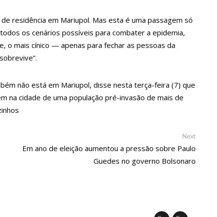
ra e deve ser o primeiro no Avante à Câmara Federal
o de residência em Mariupol. Mas esta é uma passagem só
e todos os cenários possíveis para combater a epidemia,
e, o mais cínico — apenas para fechar as pessoas da
 em oportunidades para feirantes no Eldorado
sobrevive”.
andidatura deferida pela Justiça Eleitoral
mbém não está em Mariupol, disse nesta terça-feira (7) que
em na cidade de uma população pré-invasão de mais de
zinhos
 aos eleitores que compareçam às urnas
Next
Next
post:
al em Manaus será ativado até novembro deste ano
Em ano de eleição aumentou a pressão sobre Paulo
Guedes no governo Bolsonaro
ovid-19 acontece em 12 postos neste sábado em Manaus
 começam a receber hoje auxílio de R$ 400