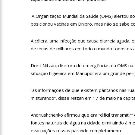
09:06
David Almeida desce
‘meu deputado federal’
.A Organização Mundial da Saúde (OMS) alertou so
13:31
A Vitória Do Empre
posicionou vacinas em Dnipro, mas não se sabe 
A cólera, uma infecção que causa diarreia aguda, 
09:04
BOMBA! Pastor é coa
dezenas de milhares em todo o mundo todos os 
com candidatos da instituiç
15:00
Com a família, Israe
Dorit Nitzan, diretora de emergências da OMS na 
situação higiênica em Mariupol era um grande peri
23:48
Hissa Abrahão é re
“as informações de que existem pântanos nas rua
misturando”, disse Nitzan em 17 de maio na capita
23:40
Hissa Abrahão criti
Andriushchenko afirmou que era “difícil transmitir
fontes naturais de água na cidade diminuindo à 
18:08
Com quase 300 mil v
evacuações russas parando completamente.
zona Sul de Manaus