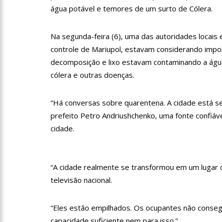
profissionais da Segurança
água potável e temores de um surto de Cólera.
07:21
Grave explosão em c
Na segunda-feira (6), uma das autoridades locais e
controle de Mariupol, estavam considerando imp
18:42
Preço médio da gasol
decomposição e lixo estavam contaminando a águ
cólera e outras doenças.
17:36
Prefeitura de Manau
“Há conversas sobre quarentena. A cidade está se
amazonense
prefeito Petro Andriushchenko, uma fonte confi
10:55
Proposta de decreto
cidade.
Bolsonaro
10:07
SSP-AM vistoria co
“A cidade realmente se transformou em um lugar 
televisão nacional.
22:31
Mulher mata o própr
“Eles estão empilhados. Os ocupantes não cons
capacidade suficiente nem para isso.”