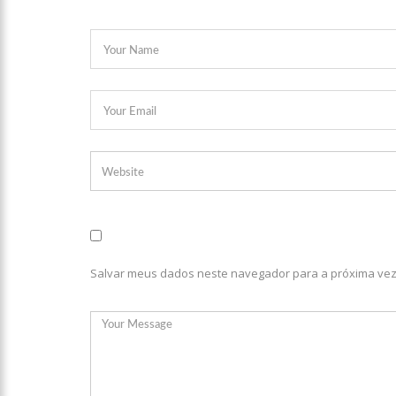
08:46
Bolsonaro vai reto
22:10
PRÉ-CANDIDATURA – 
festa popular
14:41
Mais de 50 unidades
semana em Manaus
13:57
Moradores celebram
11:55
Enem só em 2022, te
Salvar meus dados neste navegador para a próxima vez
11:32
Engenheiro é o segu
11:07
Ucrânia recupera ce