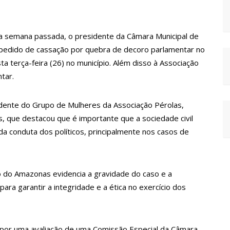
iva jurídica de Lula contra Bolsonaro
 Bombeiros do Amazonas
a semana passada, o presidente da Câmara Municipal de
rir traição; veja vídeo
 pedido de cassação por quebra de decoro parlamentar no
irma apoio para Hissa Abrahão: ‘meu deputado federal’
ta terça-feira (26) no município. Além disso à Associação
ntar.
adam para adesivar seu veículo com candidatos da instituição –
sidente do Grupo de Mulheres da Associação Pérolas,
, que destacou que é importante que a sociedade civil
-Brasil neste 07 de setembro
 da conduta dos políticos, principalmente nos casos de
este de Manaus
o salarial de enfermeiros
o do Amazonas evidencia a gravidade do caso e a
issa é recebido por multidão na zona Sul de Manaus
ra garantir a integridade e a ética no exercício dos
vante à Câmara Federal
es no Eldorado
 por uma avaliação de uma Comissão Especial da Câmara