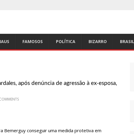
a capital amazonense
e e cerca de 40 filhotes são expelidos
los por suspeita de botulismo
AUS
FAMOSOS
POLÍTICA
BIZARRO
BRASI
 vereador de Manaus (vídeo)
tos e até mau cheiro em freezer de supermercado na Cidade
feita de Nhamundá, no AM
rdales, após denúncia de agressão à ex-esposa,
nderley Andrade
 mil equipamentos aos profissionais da Segurança Pública
 COMMENTS
mas fatais em Manaus
,04 no país, diz ANP
e fortalece patrimônio histórico amazonense
ara Bemerguy conseguir uma medida protetiva em