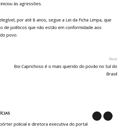
iniciou às agressões.
 Anel Viário Leste
firmadas no Brasil
legível, por até 8 anos, segue a Lei da Ficha Limpa, que
to de políticos que não estão em conformidade aos
o, confira agora:
 do povo.
do em Sievierodonetsk
ontecem neste domingo em Manaus
 uso da terra em 11 Unidades de Conservação Estaduais
Next
Next
post:
Boi Caprichoso é o mais querido do povão no Sul do
onas tem inicio programado para setembro
Brasil
 do Dia dos Pais na cidade de Manaus.
nas, Prime Serviços É Barrada Pelo CSC
aus com suas belas performance
r CPI Da Pandemia, Na ALEAM
ÍCIAS
 em massa contra a Influenza, sendo disponibilizada para toda
ter policial e diretora executiva do portal