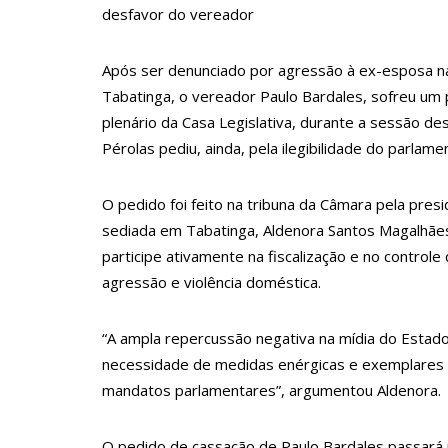
10:55
Proposta de decreto para golpe dá munição à ofens
desfavor do vereador
10:07
SSP-AM vistoria construção do Canil do Corpo de
Após ser denunciado por agressão à ex-esposa n
22:31
Mulher mata o próprio marido a facadas após descob
Tabatinga, o vereador Paulo Bardales, sofreu um
09:06
David Almeida desce de carro na Boulevard e reaf
plenário da Casa Legislativa, durante a sessão des
13:31
A Vitória Do Empreendedorismo
Pérolas pediu, ainda, pela ilegibilidade do parlame
09:04
BOMBA! Pastor é coagido por sistema político da Ie
O pedido foi feito na tribuna da Câmara pela pre
Veja vídeo!
sediada em Tabatinga, Aldenora Santos Magalhães
15:00
Com a família, Israel Carvalho participa de ato pró
participe ativamente na fiscalização e no controle
agressão e violência doméstica.
23:48
Hissa Abrahão é recebido por multidão na zona L
23:40
Hissa Abrahão critica decisão de Barroso sobre pis
“A ampla repercussão negativa na mídia do Estad
18:08
Com quase 300 mil votos para o Senado em 2018, H
necessidade de medidas enérgicas e exemplares pa
12:51
Hissa Abrahão dispara e deve ser o primeiro no A
mandatos parlamentares”, argumentou Aldenora.
21:55
Hissa Abrahão fala em oportunidades para feirant
O pedido de cassação de Paulo Bardales passará