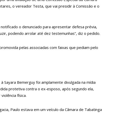
 Eleitoral
ares, o vereador Testa, que vai presidir à Comissão e o
m às urnas
 novembro deste ano
 notificado o denunciado para apresentar defesa prévia,
s neste sábado em Manaus
uzir, podendo arrolar até dez testemunhas”, diz o pedido.
o de R$ 400
elhoria da qualidade das escolas no Amazonas
promovida pelas associadas com faixas que pediam pelo
anteiro de obras para combater desemprego? fome e miséria
federal do Amazonas
e serviços para o Manausmed
DB) desponta nas pesquisas de intenção de votos
ão à Sayara Bemerguy foi amplamente divulgada na mídia
que tentava instalar novos medidores em Manaus
da protetiva contra o ex-esposo, após segundo ela,
iolência física.
zena de Junho, afirma Menezes
iz Arthur ao ser ovacionado em festa popular
legacia, Paulo estava em um veículo da Câmara de Tabatinga
tam vacina contra a Covid-19 nesta semana em Manaus