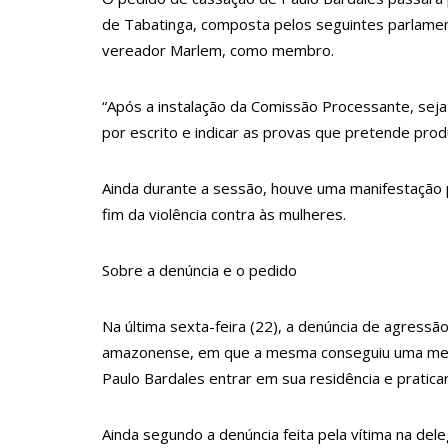
22:45
Hissa Abrahão tem candidatura deferida pela Justiça
de Tabatinga, composta pelos seguintes parlament
20:33
Hissa Abrahão pede aos eleitores que compareça
vereador Marlem, como membro.
10:39
Tecnologia 5G: Sinal em Manaus será ativado até
“Após a instalação da Comissão Processante, seja
10:32
Vacinação contra Covid-19 acontece em 12 posto
por escrito e indicar as provas que pretende prod
18:03
Bolsistas do Prouni começam a receber hoje auxíli
17:50
Pesquisa aponta que tecnologia pode ajudar na m
Ainda durante a sessão, houve uma manifestação 
20:07
Amazonino pretende transforma o estado em um c
fim da violência contra às mulheres.
19:46
Viviane Lima é aposta do MDB para ser deputada 
Sobre a denúncia e o pedido
20:23
Prefeitura abre credenciamento de prestadores d
00:59
Pré-Candidata a Deputada Federal, Viviane Lima(M
Na última sexta-feira (22), a denúncia de agress
10:06
Populares expulsam equipe da Amazonas Energia 
amazonense, em que a mesma conseguiu uma medi
Paulo Bardales entrar em sua residência e praticar v
08:46
Bolsonaro vai retornar a Manaus na segunda quin
22:10
PRÉ-CANDIDATURA – ‘Vamos mostrar nossa força’, d
Ainda segundo a denúncia feita pela vítima na de
14:41
Mais de 50 unidades de saúde da Prefeitura ofer