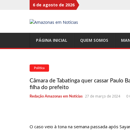
6 de agosto de 2026
17:47
Ações da PM capturam nove foragidos da Justiça n
17:27
Após atropelamento, sucuri-verde grávida morr
17:00
Haras Nilton Lins já registra 9 mortes de cava
PÁGINA INICIAL
QUEM SOMOS
MAN
07:19
Saiba quem é Mazinho da Ecobarreira, candidato a
09:48
Consumidores denunciam falta de preços em produ
Nova
Política
08:00
Justiça proíbe ex-prefeito de chegar perto de pre
Câmara de Tabatinga quer cassar Paulo Ba
15:01
Carro envolvido em acidente fatal pertencia a Wa
filha do prefeito
13:43
Wilson Lima entrega 68 novas viaturas e mais de 4
27 de março de 2024
0
Redação Amazonas em Notícias
07:21
Grave explosão em clube de tiro deixa quatro víti
18:42
Preço médio da gasolina registra queda e vai a R$ 5
17:36
Prefeitura de Manaus recupera praça da Saudade 
O caso veio à tona na semana passada após Say