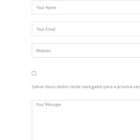
15:17
Vacinação em Parintins: Governador Wilson Lima a
anos
11:36
Faustão fica fora da TV até 2022; devido demissão 
15:48
Deputado confronta Amazonas Energia e defende Le
15:15
FVS-AM alerta que população deve completar esqu
15:08
Na CPI, Omar Aziz alerta sobre pré-julgamentos no 
14:36
Técnico de enfermagem é preso acusado de estup
16:11
O IMF INSTITUTO em parceria com a FREMPEEI/AM p
Salvar meus dados neste navegador para a próxima vez
07:18
Lista de bilionários da Forbes ganha 20 brasileiro
06:52
Cotação do Dólar Hoje – R$ 4,96
20:14
‘Enquanto o Brasil está de luto, o Governo pressiona
Vanessa Grazziotin
19:52
Covid-19 | Wilson Lima se reúne com representant