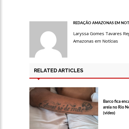
12:51
Hissa Abrahão dispa
REDAÇÃO AMAZONAS EM NOT
21:55
Hissa Abrahão fala 
Laryssa Gomes Tavares Repór
Amazonas em Notícias
22:45
Hissa Abrahão tem ca
20:33
Hissa Abrahão pede
RELATED ARTICLES
10:39
Tecnologia 5G: Sin
Barco fica en
10:32
Vacinação contra C
areia no Rio N
(vídeo)
18:03
Bolsistas do Prouni