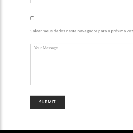
08:46
Bolsonaro vai reto
22:10
PRÉ-CANDIDATURA – ‘
Salvar meus dados neste navegador para a próxima vez
festa popular
14:41
Mais de 50 unidades
semana em Manaus
13:57
Moradores celebram
11:55
Enem só em 2022, te
11:32
Engenheiro é o segun
11:07
Ucrânia recupera ce