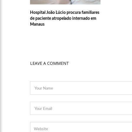
Hospital João Lúcio procura familiares
17:50
Pesquisa aponta que
de paciente atropelado internado em
Manaus
no Amazonas
20:07
Amazonino pretende
desemprego? fome e misér
19:46
Viviane Lima é apo
LEAVE A COMMENT
20:23
Prefeitura abre cr
00:59
Pré-Candidata a De
intenção de votos
10:06
Populares expulsam
medidores em Manaus