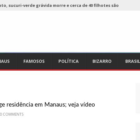
o, sucuri-verde grávida morre e cerca de 40 filhotes são
 já registra 9 mortes de cavalos por suspeita de botulismo
ho da Ecobarreira, candidato a vereador de Manaus (vídeo)
AUS
FAMOSOS
POLÍTICA
BIZARRO
BRASI
ciam falta de preços em produtos e até mau cheiro em freezer
de Nova
refeito de chegar perto de prefeita de Nhamundá, no AM
ge residência em Manaus; veja vídeo
acidente fatal pertencia a Wanderley Andrade
0 COMMENTS
 68 novas viaturas e mais de 4 mil equipamentos aos