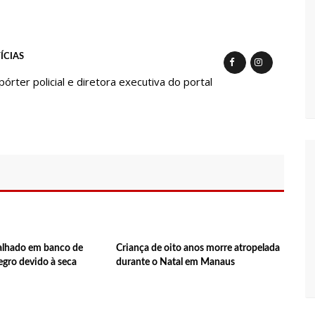
ra e deve ser o primeiro no Avante à Câmara Federal
ÍCIAS
em oportunidades para feirantes no Eldorado
ter policial e diretora executiva do portal
ndidatura deferida pela Justiça Eleitoral
 aos eleitores que compareçam às urnas
al em Manaus será ativado até novembro deste ano
calhado em banco de
Criança de oito anos morre atropelada
ovid-19 acontece em 12 postos neste sábado em Manaus
egro devido à seca
durante o Natal em Manaus
 começam a receber hoje auxílio de R$ 400