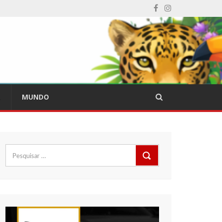
L
MUNDO
Pesquisar
por: