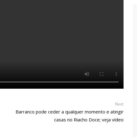
 de carro na Boulevard e reafirma apoio para Hissa Abrahão:
endedorismo
gido por sistema político da Ieadam para adesivar seu veículo
ão – Veja vídeo!
l Carvalho participa de ato pró-Brasil neste 07 de setembro
cebido por multidão na zona Leste de Manaus
Next
Next
ca decisão de Barroso sobre piso salarial de enfermeiros
post:
Barranco pode ceder a qualquer momento e atingir
casas no Riacho Doce; veja vídeo
otos para o Senado em 2018, Hissa é recebido por multidão na