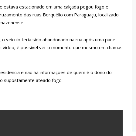
 Pública
ue estava estacionado em uma calçada pegou fogo e
lube de tiro deixa quatro vítimas fatais em Manaus
cruzamento das ruas Berquélio com Paraguaçu, localizado
 amazonense.
ina registra queda e vai a R$ 5,04 no país, diz ANP
 o veículo teria sido abandonado na rua após uma pane
m vídeo, é possível ver o momento que mesmo em chamas
s recupera praça da Saudade e fortalece patrimônio histórico
 residência e não há informações de quem é o dono do
 para golpe dá munição à ofensiva jurídica de Lula contra
ido supostamente ateado fogo.
nstrução do Canil do Corpo de Bombeiros do Amazonas
io marido a facadas após descobrir traição; veja vídeo