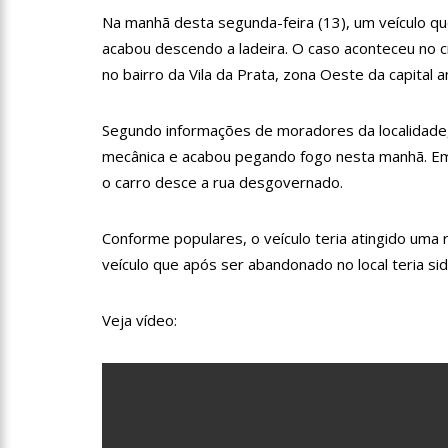
profissionais da Segurança
Na manhã desta segunda-feira (13), um veículo q
07:21
Grave explosão em c
acabou descendo a ladeira. O caso aconteceu no 
no bairro da Vila da Prata, zona Oeste da capital
18:42
Preço médio da gasol
Segundo informações de moradores da localidade,
mecânica e acabou pegando fogo nesta manhã. E
o carro desce a rua desgovernado.
17:36
Prefeitura de Manau
amazonense
Conforme populares, o veículo teria atingido uma
10:55
Proposta de decreto
veículo que após ser abandonado no local teria s
Bolsonaro
10:07
SSP-AM vistoria co
Veja vídeo:
22:31
Mulher mata o própr