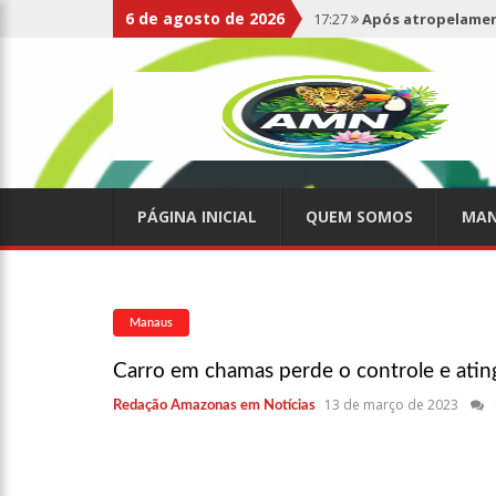
6 de agosto de 2026
17:27
Após atropelament
expelidos
17:00
Haras Nilton Lins
07:19
Saiba quem é Mazin
PÁGINA INICIAL
QUEM SOMOS
MAN
09:48
Consumidores denun
de supermercado na Cida
08:00
Justiça proíbe ex-p
Manaus
Carro em chamas perde o controle e atin
15:01
Carro envolvido em 
13 de março de 2023
Redação Amazonas em Notícias
13:43
Wilson Lima entrega