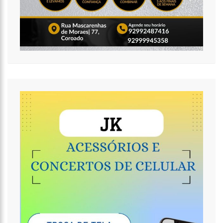
11:49
Rodoviários suspendem paralisação e ônibus circulam
normalmente em Manaus
11:44
Loja inaugurada há pouco mais de dois meses é destruída
por incêndio de grandes proporções no bairro Colônia Terra Nova
(vídeo)
11:37
Ronildo Souza questiona Renato Júnior sobre instalação de
radares e cobra transparência na arrecadação com multas em
Manaus
17:47
Ações da PM capturam nove foragidos da Justiça na capital
amazonense