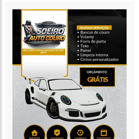
20:14
‘Enquanto o Brasil está de luto, o Governo pressiona a venda
da maior distribuidora de energia do país’, critica Vanessa Grazziotin
19:52
Covid-19 | Wilson Lima se reúne com representantes da
Coca-Cola e empresa anuncia apoio à vacinação
19:43
Marido de Ana Maria Braga diz que soube de separação pela
imprensa
19:00
Eduardo Costa se pronuncia sobre affair com mulher casada:
‘A gente nem ficou direito’
18:41
Amazonas vai distribuir absorventes nas escolas públicas
18:32
Idosa é morta e esquartejada pelo filho com esquizofrenia,
no Petrópolis
18:27
Prefeito anuncia antecipação da primeira parcela do 13º
salário e injeção de R$ 278 milhões na economia local
14:51
Parque Estadual Sumaúma
12:10
Homem que abordou estudante com buquê de flores na
saída de escola é investigado pela PC-AM em Manaus (vídeo)
11:52
Barco do INSS leva atendimento previdenciário a oito
municípios do Amazonas durante o mês de agosto