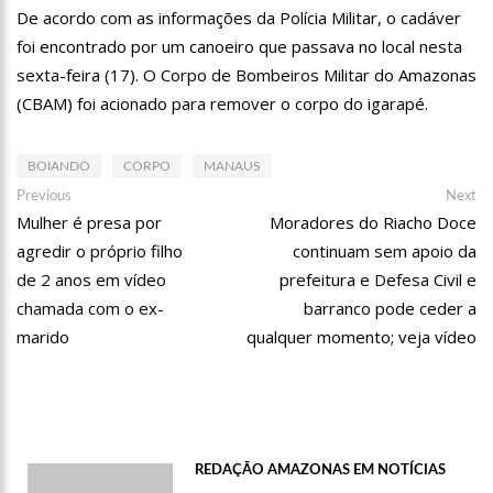
18:08
Com quase 300 mil votos para o Senado em 2018, Hissa é
De acordo com as informações da Polícia Militar, o cadáver
recebido por multidão na zona Sul de Manaus
foi encontrado por um canoeiro que passava no local nesta
12:51
Hissa Abrahão dispara e deve ser o primeiro no Avante à
sexta-feira (17). O Corpo de Bombeiros Militar do Amazonas
Câmara Federal
(CBAM) foi acionado para remover o corpo do igarapé.
21:55
Hissa Abrahão fala em oportunidades para feirantes no
Eldorado
22:45
Hissa Abrahão tem candidatura deferida pela Justiça Eleitoral
BOIANDO
CORPO
MANAUS
Navegação
Previous
Ne
Previous
Next
20:33
Hissa Abrahão pede aos eleitores que compareçam às urnas
post:
po
Mulher é presa por
Moradores do Riacho Doce
de
agredir o próprio filho
continuam sem apoio da
Post
10:39
Tecnologia 5G: Sinal em Manaus será ativado até novembro
de 2 anos em vídeo
prefeitura e Defesa Civil e
deste ano
chamada com o ex-
barranco pode ceder a
10:32
Vacinação contra Covid-19 acontece em 12 postos neste
sábado em Manaus
marido
qualquer momento; veja vídeo
18:03
Bolsistas do Prouni começam a receber hoje auxílio de R$
400
17:50
Pesquisa aponta que tecnologia pode ajudar na melhoria da
qualidade das escolas no Amazonas
20:07
Amazonino pretende transforma o estado em um canteiro de
REDAÇÃO AMAZONAS EM NOTÍCIAS
obras para combater desemprego? fome e miséria