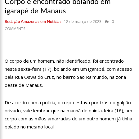
Corpo é encontrado boiando em
17:36
Prefeitura de Manaus recupera praça da Saudade e
fortalece patrimônio histórico amazonense
igarapé de Manaus
10:55
Proposta de decreto para golpe dá munição à ofensiva
18 de março de 2023
0
Redação Amazonas em Notícias
jurídica de Lula contra Bolsonaro
COMMENTS
10:07
SSP-AM vistoria construção do Canil do Corpo de Bombeiros
do Amazonas
22:31
Mulher mata o próprio marido a facadas após descobrir
traição; veja vídeo
09:06
David Almeida desce de carro na Boulevard e reafirma apoio
O corpo de um homem, não identificado, foi encontrado
para Hissa Abrahão: ‘meu deputado federal’
nesta sexta-feira (17), boiando em um igarapé, com acesso
13:31
A Vitória Do Empreendedorismo
pela Rua Oswaldo Cruz, no bairro São Raimundo, na zona
oeste de Manaus.
09:04
BOMBA! Pastor é coagido por sistema político da Ieadam para
adesivar seu veículo com candidatos da instituição – Veja vídeo!
15:00
Com a família, Israel Carvalho participa de ato pró-Brasil
De acordo com a polícia, o corpo estava por trás do galpão
neste 07 de setembro
privado, vale lembrar que na manhã de quinta-feira (16), um
23:48
Hissa Abrahão é recebido por multidão na zona Leste de
corpo com as mãos amarradas de um outro homem já tinha
Manaus
boiado no mesmo local.
23:40
Hissa Abrahão critica decisão de Barroso sobre piso salarial
de enfermeiros