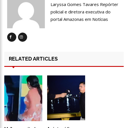
19:46
Viviane Lima é aposta do MDB para ser deputada federal do
Laryssa Gomes Tavares Repórter
Amazonas
policial e diretora executiva do
20:23
Prefeitura abre credenciamento de prestadores de serviços
portal Amazonas em Notícias
para o Manausmed
00:59
Pré-Candidata a Deputada Federal, Viviane Lima(MDB)
desponta nas pesquisas de intenção de votos
10:06
Populares expulsam equipe da Amazonas Energia que
tentava instalar novos medidores em Manaus
08:46
Bolsonaro vai retornar a Manaus na segunda quinzena de
RELATED ARTICLES
Junho, afirma Menezes
22:10
PRÉ-CANDIDATURA – ‘Vamos mostrar nossa força’, diz Arthur
ao ser ovacionado em festa popular
14:41
Mais de 50 unidades de saúde da Prefeitura ofertam vacina
contra a Covid-19 nesta semana em Manaus
13:57
Moradores celebram pagamento de indenizações do Anel
Viário Leste
11:55
Enem só em 2022, tem 3,3 milhões de inscrições confirmadas
no Brasil
11:32
Engenheiro é o segundo brasileiro a viajar ao espaço, confira
agora: