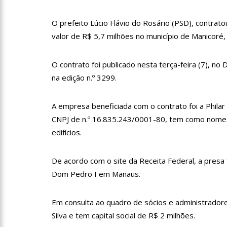
O prefeito Lúcio Flávio do Rosário (PSD), contrat
18:42
Preço médio da gasol
valor de R$ 5,7 milhões no município de Manicoré
17:36
Prefeitura de Manau
O contrato foi publicado nesta terça-feira (7), n
amazonense
na edição n.º 3299.
10:55
Proposta de decreto
A empresa beneficiada com o contrato foi a Phila
Bolsonaro
CNPJ de n.º 16.835.243/0001-80, tem como nome f
10:07
SSP-AM vistoria co
edifícios.
De acordo com o site da Receita Federal, a presa f
22:31
Mulher mata o própr
Dom Pedro I em Manaus.
09:06
David Almeida desce
Em consulta ao quadro de sócios e administradore
‘meu deputado federal’
Silva e tem capital social de R$ 2 milhões.