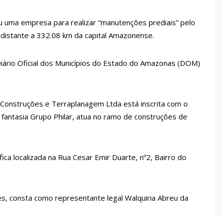
ou uma empresa para realizar “manutenções prediais” pelo
ina registra queda e vai a R$ 5,04 no país, diz ANP
, distante a 332.08 km da capital Amazonense.
s recupera praça da Saudade e fortalece patrimônio histórico
o Diário Oficial dos Municípios do Estado do Amazonas (DOM)
 para golpe dá munição à ofensiva jurídica de Lula contra
r Construções e Terraplanagem Ltda está inscrita com o
antasia Grupo Philar, atua no ramo de construções de
nstrução do Canil do Corpo de Bombeiros do Amazonas
ica localizada na Rua Cesar Emir Duarte, nº2, Bairro do
io marido a facadas após descobrir traição; veja vídeo
 de carro na Boulevard e reafirma apoio para Hissa Abrahão:
s, consta como representante legal Walquiria Abreu da