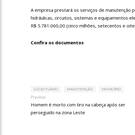
13:31
A Vitória Do Empre
A empresa prestará os serviços de manutenção pred
hidráulicas, circuitos, sistemas e equipamentos el
09:04
BOMBA! Pastor é coa
R$ 5.781.060,00 (cinco milhões, setecentos e oiten
com candidatos da instituiç
Confira os documentos
15:00
Com a família, Israe
23:48
Hissa Abrahão é re
23:40
Hissa Abrahão criti
LÚCIO FLÁVIO
MANUTENÇÃO
MUNICÍPIO
Navegação
Previous
Previous
post:
18:08
Com quase 300 mil v
Homem é morto com tiro na cabeça após ser
de
perseguido na zona Leste
Post
zona Sul de Manaus
12:51
Hissa Abrahão dispa