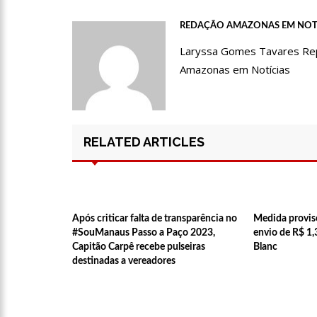
21:55
Hissa Abrahão fala 
REDAÇÃO AMAZONAS EM NOT
Laryssa Gomes Tavares Repór
Amazonas em Notícias
22:45
Hissa Abrahão tem ca
20:33
Hissa Abrahão pede
RELATED ARTICLES
10:39
Tecnologia 5G: Sin
10:32
Vacinação contra C
Após criticar falta de transparência no
Medida provisó
#SouManaus Passo a Paço 2023,
envio de R$ 1,3
Capitão Carpê recebe pulseiras
Blanc
destinadas a vereadores
18:03
Bolsistas do Prouni
17:50
Pesquisa aponta que