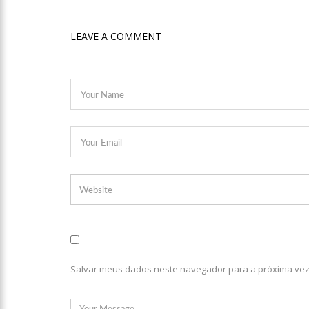
no Amazonas
LEAVE A COMMENT
20:07
Amazonino pretende
desemprego? fome e misér
19:46
Viviane Lima é apo
20:23
Prefeitura abre cr
00:59
Pré-Candidata a De
intenção de votos
10:06
Populares expulsam
medidores em Manaus
Salvar meus dados neste navegador para a próxima vez
08:46
Bolsonaro vai reto