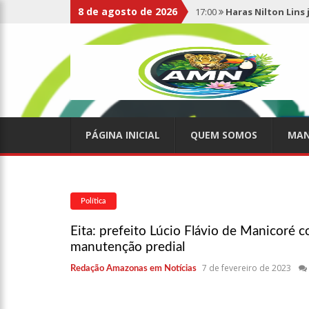
8 de agosto de 2026
17:00
Haras Nilton Lins
07:19
Saiba quem é Mazin
09:48
Consumidores denun
de supermercado na Cida
PÁGINA INICIAL
QUEM SOMOS
MAN
08:00
Justiça proíbe ex-p
15:01
Carro envolvido em 
Política
Eita: prefeito Lúcio Flávio de Manicoré 
13:43
Wilson Lima entrega
manutenção predial
7 de fevereiro de 2023
profissionais da Segurança
Redação Amazonas em Notícias
07:21
Grave explosão em c