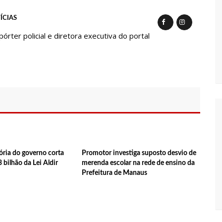
em oportunidades para feirantes no Eldorado
ÍCIAS
ter policial e diretora executiva do portal
ndidatura deferida pela Justiça Eleitoral
 aos eleitores que compareçam às urnas
al em Manaus será ativado até novembro deste ano
ovid-19 acontece em 12 postos neste sábado em Manaus
ria do governo corta
Promotor investiga suposto desvio de
 bilhão da Lei Aldir
merenda escolar na rede de ensino da
Prefeitura de Manaus
 começam a receber hoje auxílio de R$ 400
 tecnologia pode ajudar na melhoria da qualidade das escolas