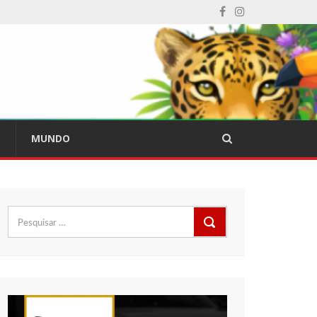
L
MUNDO
Pesquisar
por: