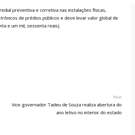
endedorismo
ial preventiva e corretiva nas instalações físicas,
etrônicos de prédios públicos e deve levar valor global de
gido por sistema político da Ieadam para adesivar seu veículo
ta e um mil, sessenta reais).
ão – Veja vídeo!
l Carvalho participa de ato pró-Brasil neste 07 de setembro
cebido por multidão na zona Leste de Manaus
ca decisão de Barroso sobre piso salarial de enfermeiros
Next
Next
post:
otos para o Senado em 2018, Hissa é recebido por multidão na
Vice-governador Tadeu de Souza realiza abertura do
ano letivo no interior do estado
ra e deve ser o primeiro no Avante à Câmara Federal