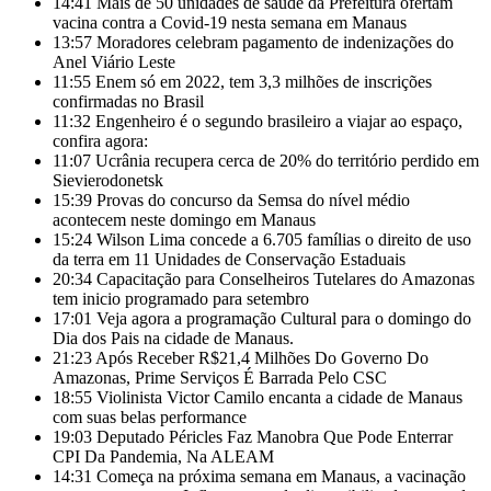
14:41
Mais de 50 unidades de saúde da Prefeitura ofertam
vacina contra a Covid-19 nesta semana em Manaus
13:57
Moradores celebram pagamento de indenizações do
Anel Viário Leste
11:55
Enem só em 2022, tem 3,3 milhões de inscrições
confirmadas no Brasil
11:32
Engenheiro é o segundo brasileiro a viajar ao espaço,
confira agora:
11:07
Ucrânia recupera cerca de 20% do território perdido em
Sievierodonetsk
15:39
Provas do concurso da Semsa do nível médio
acontecem neste domingo em Manaus
15:24
Wilson Lima concede a 6.705 famílias o direito de uso
da terra em 11 Unidades de Conservação Estaduais
20:34
Capacitação para Conselheiros Tutelares do Amazonas
tem inicio programado para setembro
17:01
Veja agora a programação Cultural para o domingo do
Dia dos Pais na cidade de Manaus.
21:23
Após Receber R$21,4 Milhões Do Governo Do
Amazonas, Prime Serviços É Barrada Pelo CSC
18:55
Violinista Victor Camilo encanta a cidade de Manaus
com suas belas performance
19:03
Deputado Péricles Faz Manobra Que Pode Enterrar
CPI Da Pandemia, Na ALEAM
14:31
Começa na próxima semana em Manaus, a vacinação