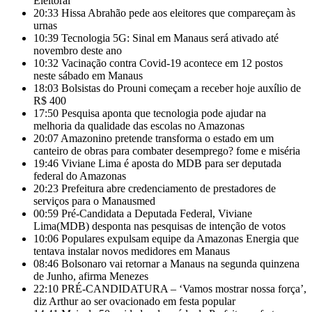
Eleitoral
20:33
Hissa Abrahão pede aos eleitores que compareçam às
urnas
10:39
Tecnologia 5G: Sinal em Manaus será ativado até
novembro deste ano
10:32
Vacinação contra Covid-19 acontece em 12 postos
neste sábado em Manaus
18:03
Bolsistas do Prouni começam a receber hoje auxílio de
R$ 400
17:50
Pesquisa aponta que tecnologia pode ajudar na
melhoria da qualidade das escolas no Amazonas
20:07
Amazonino pretende transforma o estado em um
canteiro de obras para combater desemprego? fome e miséria
19:46
Viviane Lima é aposta do MDB para ser deputada
federal do Amazonas
20:23
Prefeitura abre credenciamento de prestadores de
serviços para o Manausmed
00:59
Pré-Candidata a Deputada Federal, Viviane
Lima(MDB) desponta nas pesquisas de intenção de votos
10:06
Populares expulsam equipe da Amazonas Energia que
tentava instalar novos medidores em Manaus
08:46
Bolsonaro vai retornar a Manaus na segunda quinzena
de Junho, afirma Menezes
22:10
PRÉ-CANDIDATURA – ‘Vamos mostrar nossa força’,
diz Arthur ao ser ovacionado em festa popular