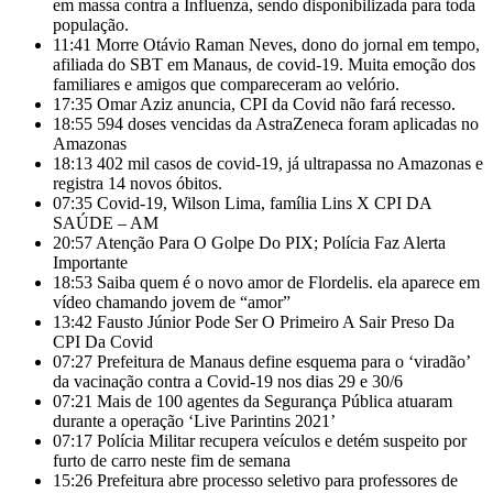
em massa contra a Influenza, sendo disponibilizada para toda
população.
11:41
Morre Otávio Raman Neves, dono do jornal em tempo,
afiliada do SBT em Manaus, de covid-19. Muita emoção dos
familiares e amigos que compareceram ao velório.
17:35
Omar Aziz anuncia, CPI da Covid não fará recesso.
18:55
594 doses vencidas da AstraZeneca foram aplicadas no
Amazonas
18:13
402 mil casos de covid-19, já ultrapassa no Amazonas e
registra 14 novos óbitos.
07:35
Covid-19, Wilson Lima, família Lins X CPI DA
SAÚDE – AM
20:57
Atenção Para O Golpe Do PIX; Polícia Faz Alerta
Importante
18:53
Saiba quem é o novo amor de Flordelis. ela aparece em
vídeo chamando jovem de “amor”
13:42
Fausto Júnior Pode Ser O Primeiro A Sair Preso Da
CPI Da Covid
07:27
Prefeitura de Manaus define esquema para o ‘viradão’
da vacinação contra a Covid-19 nos dias 29 e 30/6
07:21
Mais de 100 agentes da Segurança Pública atuaram
durante a operação ‘Live Parintins 2021’
07:17
Polícia Militar recupera veículos e detém suspeito por
furto de carro neste fim de semana
15:26
Prefeitura abre processo seletivo para professores de