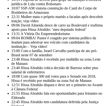
jurídica de Lula contra Bolsonaro
10:07
SSP-AM vistoria construção do Canil do Corpo de
Bombeiros do Amazonas
22:31
Mulher mata o próprio marido a facadas após descobrir
traição; veja vídeo
09:06
David Almeida desce de carro na Boulevard e reafirma
apoio para Hissa Abrahão: ‘meu deputado federal’
13:31
A Vitória Do Empreendedorismo
09:04
BOMBA! Pastor é coagido por sistema político da
Ieadam para adesivar seu veículo com candidatos da
instituição – Veja vídeo!
15:00
Com a família, Israel Carvalho participa de ato pró-
Brasil neste 07 de setembro
23:48
Hissa Abrahão é recebido por multidão na zona Leste
de Manaus
23:40
Hissa Abrahão critica decisão de Barroso sobre piso
salarial de enfermeiros
18:08
Com quase 300 mil votos para o Senado em 2018,
Hissa é recebido por multidão na zona Sul de Manaus
12:51
Hissa Abrahão dispara e deve ser o primeiro no Avante
à Câmara Federal
21:55
Hissa Abrahão fala em oportunidades para feirantes no
Eldorado
22:45
Hissa Abrahão tem candidatura deferida pela Justiça