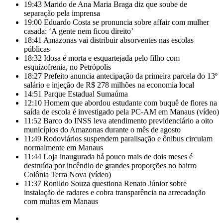
19:43
Marido de Ana Maria Braga diz que soube de
separação pela imprensa
19:00
Eduardo Costa se pronuncia sobre affair com mulher
casada: ‘A gente nem ficou direito’
18:41
Amazonas vai distribuir absorventes nas escolas
públicas
18:32
Idosa é morta e esquartejada pelo filho com
esquizofrenia, no Petrópolis
18:27
Prefeito anuncia antecipação da primeira parcela do 13º
salário e injeção de R$ 278 milhões na economia local
14:51
Parque Estadual Sumaúma
12:10
Homem que abordou estudante com buquê de flores na
saída de escola é investigado pela PC-AM em Manaus (vídeo)
11:52
Barco do INSS leva atendimento previdenciário a oito
municípios do Amazonas durante o mês de agosto
11:49
Rodoviários suspendem paralisação e ônibus circulam
normalmente em Manaus
11:44
Loja inaugurada há pouco mais de dois meses é
destruída por incêndio de grandes proporções no bairro
Colônia Terra Nova (vídeo)
11:37
Ronildo Souza questiona Renato Júnior sobre
instalação de radares e cobra transparência na arrecadação
com multas em Manaus