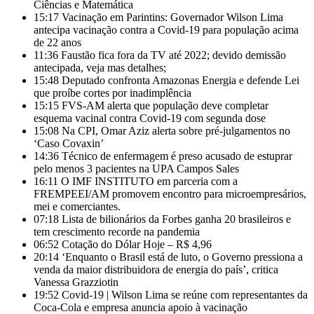
Ciências e Matemática
15:17
Vacinação em Parintins: Governador Wilson Lima
antecipa vacinação contra a Covid-19 para população acima
de 22 anos
11:36
Faustão fica fora da TV até 2022; devido demissão
antecipada, veja mas detalhes;
15:48
Deputado confronta Amazonas Energia e defende Lei
que proíbe cortes por inadimplência
15:15
FVS-AM alerta que população deve completar
esquema vacinal contra Covid-19 com segunda dose
15:08
Na CPI, Omar Aziz alerta sobre pré-julgamentos no
‘Caso Covaxin’
14:36
Técnico de enfermagem é preso acusado de estuprar
pelo menos 3 pacientes na UPA Campos Sales
16:11
O IMF INSTITUTO em parceria com a
FREMPEEI/AM promovem encontro para microempresários,
mei e comerciantes.
07:18
Lista de bilionários da Forbes ganha 20 brasileiros e
tem crescimento recorde na pandemia
06:52
Cotação do Dólar Hoje – R$ 4,96
20:14
‘Enquanto o Brasil está de luto, o Governo pressiona a
venda da maior distribuidora de energia do país’, critica
Vanessa Grazziotin
19:52
Covid-19 | Wilson Lima se reúne com representantes da
Coca-Cola e empresa anuncia apoio à vacinação