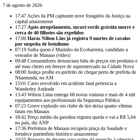
7 de agosto de 2026
17:47
Ações da PM capturam nove foragidos da Justiça na
capital amazonense
17:27
Após atropelamento, sucuri-verde grávida morre e
cerca de 40 filhotes são expelidos
17:00
Haras Nilton Lins já registra 9 mortes de cavalos
por suspeita de botulismo
07:19
Saiba quem é Mazinho da Ecobarreira, candidato a
vereador de Manaus (vídeo)
09:48
Consumidores denunciam falta de preços em produtos e
até mau cheiro em freezer de supermercado na Cidade Nova
08:00
Justiça proíbe ex-prefeito de chegar perto de prefeita de
Nhamundá, no AM
15:01
Carro envolvido em acidente fatal pertencia a
Wanderley Andrade
13:43
Wilson Lima entrega 68 novas viaturas e mais de 4 mil
equipamentos aos profissionais da Segurança Pública
07:21
Grave explosão em clube de tiro deixa quatro vítimas
fatais em Manaus
18:42
Preço médio da gasolina registra queda e vai a R$ 5,04
no país, diz ANP
17:36
Prefeitura de Manaus recupera praça da Saudade e
fortalece patrimônio histórico amazonense
10:55
Proposta de decreto para golpe dá munição à ofensiva