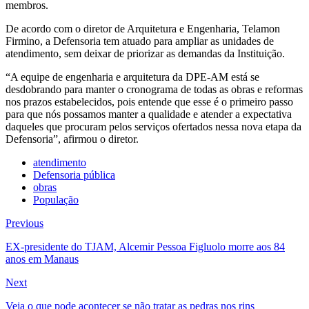
membros.
De acordo com o diretor de Arquitetura e Engenharia, Telamon
Firmino, a Defensoria tem atuado para ampliar as unidades de
atendimento, sem deixar de priorizar as demandas da Instituição.
“A equipe de engenharia e arquitetura da DPE-AM está se
desdobrando para manter o cronograma de todas as obras e reformas
nos prazos estabelecidos, pois entende que esse é o primeiro passo
para que nós possamos manter a qualidade e atender a expectativa
daqueles que procuram pelos serviços ofertados nessa nova etapa da
Defensoria”, afirmou o diretor.
atendimento
Defensoria pública
obras
População
Navegação
Previous
Previous
post:
de
EX-presidente do TJAM, Alcemir Pessoa Figluolo morre aos 84
anos em Manaus
Post
Next
Next
post:
Veja o que pode acontecer se não tratar as pedras nos rins