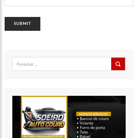
20:14
‘Enquanto o Brasil está de luto, o Governo pressiona a venda
da maior distribuidora de energia do país’, critica Vanessa Grazziotin
19:52
Covid-19 | Wilson Lima se reúne com representantes da
Coca-Cola e empresa anuncia apoio à vacinação
19:43
Marido de Ana Maria Braga diz que soube de separação pela
imprensa
19:00
Eduardo Costa se pronuncia sobre affair com mulher casada:
‘A gente nem ficou direito’
Pesquisar
18:41
Amazonas vai distribuir absorventes nas escolas públicas
por:
18:32
Idosa é morta e esquartejada pelo filho com esquizofrenia,
no Petrópolis
18:27
Prefeito anuncia antecipação da primeira parcela do 13º
salário e injeção de R$ 278 milhões na economia local
14:51
Parque Estadual Sumaúma
15:41
Ator Marco Furlan é preso suspeito por estupro de
vulnerável em SP
15:21
CNJ exclui aposentadoria compulsória como punição máxima
a juízes