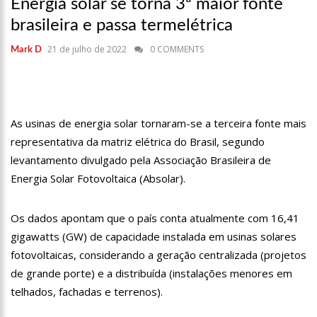
Energia solar se torna 3ª maior fonte
17:36
Prefeitura de Manaus recupera praça da Saudade e
fortalece patrimônio histórico amazonense
brasileira e passa termelétrica
10:55
Proposta de decreto para golpe dá munição à ofensiva
21 de julho de 2022
0 COMMENTS
Mark D
jurídica de Lula contra Bolsonaro
10:07
SSP-AM vistoria construção do Canil do Corpo de Bombeiros
do Amazonas
22:31
Mulher mata o próprio marido a facadas após descobrir
traição; veja vídeo
As usinas de energia solar tornaram-se a terceira fonte mais
09:06
David Almeida desce de carro na Boulevard e reafirma apoio
representativa da matriz elétrica do Brasil, segundo
para Hissa Abrahão: ‘meu deputado federal’
levantamento divulgado pela Associação Brasileira de
13:31
A Vitória Do Empreendedorismo
Energia Solar Fotovoltaica (Absolar).
09:04
BOMBA! Pastor é coagido por sistema político da Ieadam para
adesivar seu veículo com candidatos da instituição – Veja vídeo!
Os dados apontam que o país conta atualmente com 16,41
15:00
Com a família, Israel Carvalho participa de ato pró-Brasil
gigawatts (GW) de capacidade instalada em usinas solares
neste 07 de setembro
fotovoltaicas, considerando a geração centralizada (projetos
23:48
Hissa Abrahão é recebido por multidão na zona Leste de
de grande porte) e a distribuída (instalações menores em
Manaus
telhados, fachadas e terrenos).
23:40
Hissa Abrahão critica decisão de Barroso sobre piso salarial
de enfermeiros