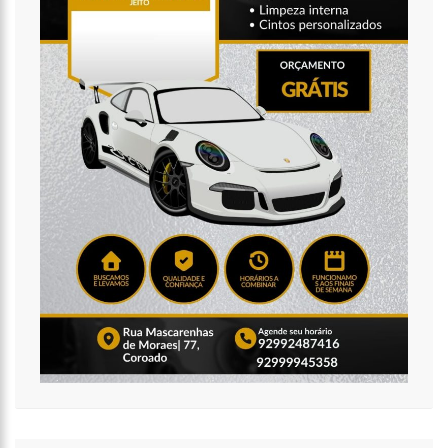
14:58
Homem é executado a tiros por criminosos encapuzados no
Parque 10 (vídeo)
14:52
Após questionamentos de Ronildo Souza, Semulsp realiza
mutirão de limpeza no Cemitério Parque Tarumã (vídeo)
17:47
Governo do Amazonas anuncia concurso com 7,8 mil vagas
para a rede estadual de ensino
17:47
Ações da PM capturam nove foragidos da Justiça na capital
amazonense