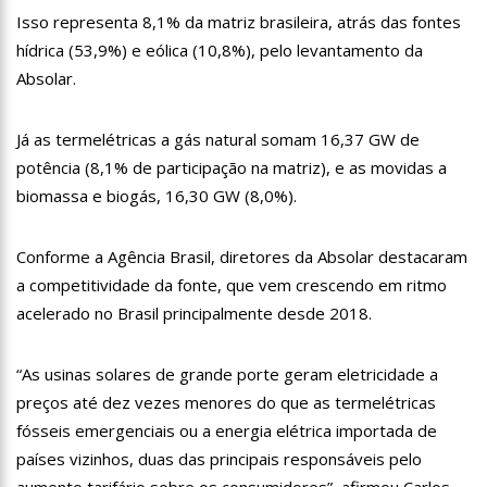
18:08
Com quase 300 mil votos para o Senado em 2018, Hissa é
Isso representa 8,1% da matriz brasileira, atrás das fontes
recebido por multidão na zona Sul de Manaus
hídrica (53,9%) e eólica (10,8%), pelo levantamento da
12:51
Hissa Abrahão dispara e deve ser o primeiro no Avante à
Absolar.
Câmara Federal
21:55
Hissa Abrahão fala em oportunidades para feirantes no
Eldorado
Já as termelétricas a gás natural somam 16,37 GW de
22:45
Hissa Abrahão tem candidatura deferida pela Justiça Eleitoral
potência (8,1% de participação na matriz), e as movidas a
biomassa e biogás, 16,30 GW (8,0%).
20:33
Hissa Abrahão pede aos eleitores que compareçam às urnas
Conforme a Agência Brasil, diretores da Absolar destacaram
10:39
Tecnologia 5G: Sinal em Manaus será ativado até novembro
deste ano
a competitividade da fonte, que vem crescendo em ritmo
10:32
Vacinação contra Covid-19 acontece em 12 postos neste
acelerado no Brasil principalmente desde 2018.
sábado em Manaus
18:03
Bolsistas do Prouni começam a receber hoje auxílio de R$
“As usinas solares de grande porte geram eletricidade a
400
preços até dez vezes menores do que as termelétricas
17:50
Pesquisa aponta que tecnologia pode ajudar na melhoria da
qualidade das escolas no Amazonas
fósseis emergenciais ou a energia elétrica importada de
20:07
Amazonino pretende transforma o estado em um canteiro de
países vizinhos, duas das principais responsáveis pelo
obras para combater desemprego? fome e miséria