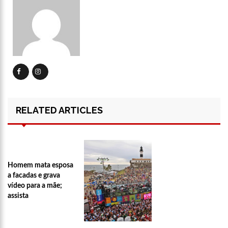
11:07
Ucrânia recupera cerca de 20% do território perdido em
Sievierodonetsk
15:39
Provas do concurso da Semsa do nível médio acontecem
neste domingo em Manaus
15:24
Wilson Lima concede a 6.705 famílias o direito de uso da terra
em 11 Unidades de Conservação Estaduais
20:34
Capacitação para Conselheiros Tutelares do Amazonas tem
inicio programado para setembro
17:01
Veja agora a programação Cultural para o domingo do Dia
dos Pais na cidade de Manaus.
RELATED ARTICLES
21:23
Após Receber R$21,4 Milhões Do Governo Do Amazonas,
Prime Serviços É Barrada Pelo CSC
18:55
Violinista Victor Camilo encanta a cidade de Manaus com
suas belas performance
Homem mata esposa
19:03
Deputado Péricles Faz Manobra Que Pode Enterrar CPI Da
a facadas e grava
Pandemia, Na ALEAM
vídeo para a mãe;
14:31
Começa na próxima semana em Manaus, a vacinação em
assista
massa contra a Influenza, sendo disponibilizada para toda
população.
11:41
Morre Otávio Raman Neves, dono do jornal em tempo,
afiliada do SBT em Manaus, de covid-19. Muita emoção dos