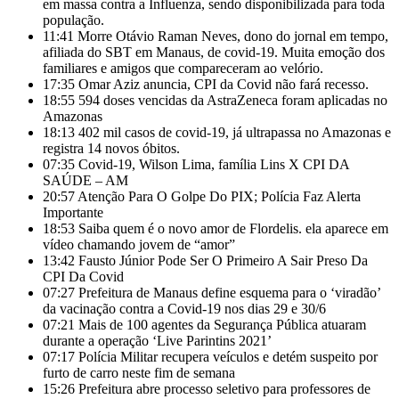
em massa contra a Influenza, sendo disponibilizada para toda
população.
11:41
Morre Otávio Raman Neves, dono do jornal em tempo,
afiliada do SBT em Manaus, de covid-19. Muita emoção dos
familiares e amigos que compareceram ao velório.
17:35
Omar Aziz anuncia, CPI da Covid não fará recesso.
18:55
594 doses vencidas da AstraZeneca foram aplicadas no
Amazonas
18:13
402 mil casos de covid-19, já ultrapassa no Amazonas e
registra 14 novos óbitos.
07:35
Covid-19, Wilson Lima, família Lins X CPI DA
SAÚDE – AM
20:57
Atenção Para O Golpe Do PIX; Polícia Faz Alerta
Importante
18:53
Saiba quem é o novo amor de Flordelis. ela aparece em
vídeo chamando jovem de “amor”
13:42
Fausto Júnior Pode Ser O Primeiro A Sair Preso Da
CPI Da Covid
07:27
Prefeitura de Manaus define esquema para o ‘viradão’
da vacinação contra a Covid-19 nos dias 29 e 30/6
07:21
Mais de 100 agentes da Segurança Pública atuaram
durante a operação ‘Live Parintins 2021’
07:17
Polícia Militar recupera veículos e detém suspeito por
furto de carro neste fim de semana
15:26
Prefeitura abre processo seletivo para professores de