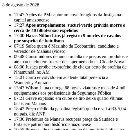
8 de agosto de 2026
17:47
Ações da PM capturam nove foragidos da Justiça na
capital amazonense
17:27
Após atropelamento, sucuri-verde grávida morre e
cerca de 40 filhotes são expelidos
17:00
Haras Nilton Lins já registra 9 mortes de cavalos
por suspeita de botulismo
07:19
Saiba quem é Mazinho da Ecobarreira, candidato a
vereador de Manaus (vídeo)
09:48
Consumidores denunciam falta de preços em produtos e
até mau cheiro em freezer de supermercado na Cidade Nova
08:00
Justiça proíbe ex-prefeito de chegar perto de prefeita de
Nhamundá, no AM
15:01
Carro envolvido em acidente fatal pertencia a
Wanderley Andrade
13:43
Wilson Lima entrega 68 novas viaturas e mais de 4 mil
equipamentos aos profissionais da Segurança Pública
07:21
Grave explosão em clube de tiro deixa quatro vítimas
fatais em Manaus
18:42
Preço médio da gasolina registra queda e vai a R$ 5,04
no país, diz ANP
17:36
Prefeitura de Manaus recupera praça da Saudade e
fortalece patrimônio histórico amazonense
10:55
Proposta de decreto para golpe dá munição à ofensiva