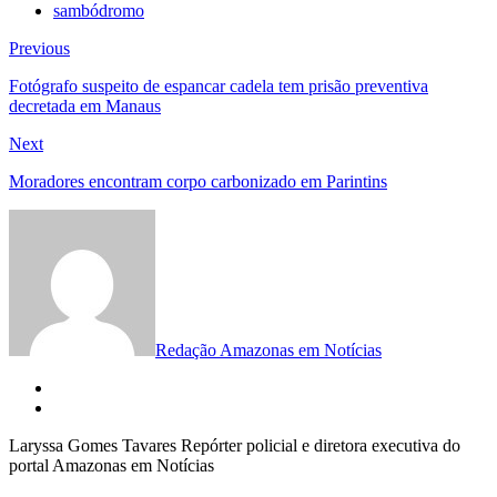
sambódromo
Navegação
Previous
Previous
post:
de
Fotógrafo suspeito de espancar cadela tem prisão preventiva
decretada em Manaus
Post
Next
Next
post:
Moradores encontram corpo carbonizado em Parintins
Redação Amazonas em Notícias
Laryssa Gomes Tavares Repórter policial e diretora executiva do
portal Amazonas em Notícias