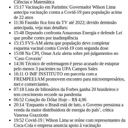
Ciências e Matemática
15:17
Vacinação em Parintins: Governador Wilson Lima
antecipa vacinação contra a Covid-19 para população acima
de 22 anos
11:36
Faustão fica fora da TV até 2022; devido demissão
antecipada, veja mas detalhes;
15:48
Deputado confronta Amazonas Energia e defende Lei
que proíbe cortes por inadimplência
15:15
FVS-AM alerta que população deve completar
esquema vacinal contra Covid-19 com segunda dose
15:08
Na CPI, Omar Aziz alerta sobre pré-julgamentos no
‘Caso Covaxin’
14:36
Técnico de enfermagem é preso acusado de estuprar
pelo menos 3 pacientes na UPA Campos Sales
16:11
O IMF INSTITUTO em parceria com a
FREMPEEI/AM promovem encontro para microempresários,
mei e comerciantes.
07:18
Lista de bilionários da Forbes ganha 20 brasileiros e
tem crescimento recorde na pandemia
06:52
Cotação do Dólar Hoje – R$ 4,96
20:14
‘Enquanto o Brasil está de luto, o Governo pressiona a
venda da maior distribuidora de energia do país’, critica
Vanessa Grazziotin
19:52
Covid-19 | Wilson Lima se reúne com representantes da
Coca-Cola e empresa anuncia apoio à vacinação