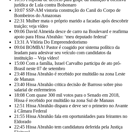
jurídica de Lula contra Bolsonaro
10:07
SSP-AM vistoria construção do Canil do Corpo de
Bombeiros do Amazonas
22:31
Mulher mata o próprio marido a facadas após descobrir
traição; veja vídeo
09:06
David Almeida desce de carro na Boulevard e reafirma
apoio para Hissa Abrahão: ‘meu deputado federal’
13:31
A Vitória Do Empreendedorismo
09:04
BOMBA! Pastor é coagido por sistema político da
Ieadam para adesivar seu veículo com candidatos da
instituição – Veja vídeo!
15:00
Com a família, Israel Carvalho participa de ato pró-
Brasil neste 07 de setembro
23:48
Hissa Abrahão é recebido por multidão na zona Leste
de Manaus
23:40
Hissa Abrahão critica decisão de Barroso sobre piso
salarial de enfermeiros
18:08
Com quase 300 mil votos para o Senado em 2018,
Hissa é recebido por multidão na zona Sul de Manaus
12:51
Hissa Abrahão dispara e deve ser o primeiro no Avante
à Câmara Federal
21:55
Hissa Abrahão fala em oportunidades para feirantes no
Eldorado
22:45
Hissa Abrahão tem candidatura deferida pela Justiça