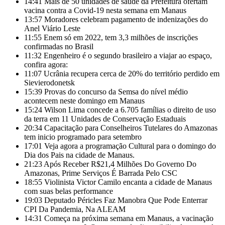
14:41
Mais de 50 unidades de saúde da Prefeitura ofertam
vacina contra a Covid-19 nesta semana em Manaus
13:57
Moradores celebram pagamento de indenizações do
Anel Viário Leste
11:55
Enem só em 2022, tem 3,3 milhões de inscrições
confirmadas no Brasil
11:32
Engenheiro é o segundo brasileiro a viajar ao espaço,
confira agora:
11:07
Ucrânia recupera cerca de 20% do território perdido em
Sievierodonetsk
15:39
Provas do concurso da Semsa do nível médio
acontecem neste domingo em Manaus
15:24
Wilson Lima concede a 6.705 famílias o direito de uso
da terra em 11 Unidades de Conservação Estaduais
20:34
Capacitação para Conselheiros Tutelares do Amazonas
tem inicio programado para setembro
17:01
Veja agora a programação Cultural para o domingo do
Dia dos Pais na cidade de Manaus.
21:23
Após Receber R$21,4 Milhões Do Governo Do
Amazonas, Prime Serviços É Barrada Pelo CSC
18:55
Violinista Victor Camilo encanta a cidade de Manaus
com suas belas performance
19:03
Deputado Péricles Faz Manobra Que Pode Enterrar
CPI Da Pandemia, Na ALEAM
14:31
Começa na próxima semana em Manaus, a vacinação