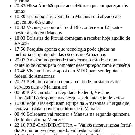
Eleitoral
20:33
Hissa Abrahão pede aos eleitores que compareçam às
urnas
10:39
Tecnologia 5G: Sinal em Manaus será ativado até
novembro deste ano
10:32
Vacinação contra Covid-19 acontece em 12 postos
neste sábado em Manaus
18:03
Bolsistas do Prouni começam a receber hoje auxílio de
R$ 400
17:50
Pesquisa aponta que tecnologia pode ajudar na
melhoria da qualidade das escolas no Amazonas
20:07
Amazonino pretende transforma o estado em um
canteiro de obras para combater desemprego? fome e miséria
19:46
Viviane Lima é aposta do MDB para ser deputada
federal do Amazonas
20:23
Prefeitura abre credenciamento de prestadores de
serviços para o Manausmed
00:59
Pré-Candidata a Deputada Federal, Viviane
Lima(MDB) desponta nas pesquisas de intenção de votos
10:06
Populares expulsam equipe da Amazonas Energia que
tentava instalar novos medidores em Manaus
08:46
Bolsonaro vai retornar a Manaus na segunda quinzena
de Junho, afirma Menezes
22:10
PRÉ-CANDIDATURA – ‘Vamos mostrar nossa força’,
diz Arthur ao ser ovacionado em festa popular