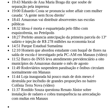
19:43
Marido de Ana Maria Braga diz que soube de
separação pela imprensa
19:00
Eduardo Costa se pronuncia sobre affair com mulher
casada: ‘A gente nem ficou direito’
18:41
Amazonas vai distribuir absorventes nas escolas
públicas
18:32
Idosa é morta e esquartejada pelo filho com
esquizofrenia, no Petrópolis
18:27
Prefeito anuncia antecipação da primeira parcela do 13º
salário e injeção de R$ 278 milhões na economia local
14:51
Parque Estadual Sumaúma
12:10
Homem que abordou estudante com buquê de flores na
saída de escola é investigado pela PC-AM em Manaus (vídeo)
11:52
Barco do INSS leva atendimento previdenciário a oito
municípios do Amazonas durante o mês de agosto
11:49
Rodoviários suspendem paralisação e ônibus circulam
normalmente em Manaus
11:44
Loja inaugurada há pouco mais de dois meses é
destruída por incêndio de grandes proporções no bairro
Colônia Terra Nova (vídeo)
11:37
Ronildo Souza questiona Renato Júnior sobre
instalação de radares e cobra transparência na arrecadação
com multas em Manaus