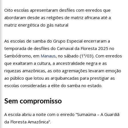
15:00
Com a família, Israel Carvalho participa de ato pró-Brasil
Oito escolas apresentaram desfiles com enredos que
neste 07 de setembro
abordaram desde as religiões de matriz africana até a
23:48
Hissa Abrahão é recebido por multidão na zona Leste de
matriz energética do gás natural
Manaus
23:40
Hissa Abrahão critica decisão de Barroso sobre piso salarial
As escolas de samba do Grupo Especial encerraram a
de enfermeiros
temporada de desfiles do Carnaval da Floresta 2025 no
18:08
Com quase 300 mil votos para o Senado em 2018, Hissa é
Sambódromo, em
Manaus
, no sábado (1º/03). Com enredos
recebido por multidão na zona Sul de Manaus
que exaltaram a cultura, a ancestralidade negra e as
12:51
Hissa Abrahão dispara e deve ser o primeiro no Avante à
riquezas amazônicas, as oito agremiações levaram emoção
Câmara Federal
ao público que lotou as arquibancadas para prestigiar as
21:55
Hissa Abrahão fala em oportunidades para feirantes no
escolas consideradas a elite do samba no estado.
Eldorado
22:45
Hissa Abrahão tem candidatura deferida pela Justiça Eleitoral
Sem compromisso
A escola abriu a noite com o enredo “Sumaúma – A Guardiã
20:33
Hissa Abrahão pede aos eleitores que compareçam às urnas
da Floresta Amazônica”.