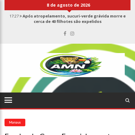
8 de agosto de 2026
17:27
Após atropelamento, sucuri-verde grávida morre e
cerca de 40 filhotes são expelidos
17:00
Haras Nilton Lins já registra 9 mortes de cavalos por
suspeita de botulismo
07:19
Saiba quem é Mazinho da Ecobarreira, candidato a vereador
de Manaus (vídeo)
09:48
Consumidores denunciam falta de preços em produtos e até
mau cheiro em freezer de supermercado na Cidade Nova
08:00
Justiça proíbe ex-prefeito de chegar perto de prefeita de
Nhamundá, no AM
15:01
Carro envolvido em acidente fatal pertencia a Wanderley
Andrade
13:43
Wilson Lima entrega 68 novas viaturas e mais de 4 mil
equipamentos aos profissionais da Segurança Pública
Manaus
07:21
Grave explosão em clube de tiro deixa quatro vítimas fatais