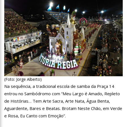
tentava instalar novos medidores em Manaus
08:46
Bolsonaro vai retornar a Manaus na segunda quinzena de
Junho, afirma Menezes
22:10
PRÉ-CANDIDATURA – ‘Vamos mostrar nossa força’, diz Arthur
ao ser ovacionado em festa popular
14:41
Mais de 50 unidades de saúde da Prefeitura ofertam vacina
contra a Covid-19 nesta semana em Manaus
13:57
Moradores celebram pagamento de indenizações do Anel
Viário Leste
11:55
Enem só em 2022, tem 3,3 milhões de inscrições confirmadas
no Brasil
(Foto: Jorge Alberto)
Na sequência, a tradicional escola de samba da Praça 14
11:32
Engenheiro é o segundo brasileiro a viajar ao espaço, confira
entrou no Sambódromo com “Meu Largo é Amado, Repleto
agora:
de Histórias… Tem Arte Sacra, Arte Nata, Água Benta,
11:07
Ucrânia recupera cerca de 20% do território perdido em
Aguardente, Bares e Beatas. Brotam Neste Chão, em Verde
Sievierodonetsk
e Rosa, Eu Canto com Emoção”.
15:39
Provas do concurso da Semsa do nível médio acontecem
neste domingo em Manaus