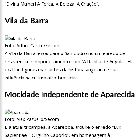
17:35
Omar Aziz anuncia, CPI da Covid não fará recesso.
“Divina Mulher! A Força, A Beleza, A Criação”.
Vila da Barra
18:55
594 doses vencidas da AstraZeneca foram aplicadas no
Amazonas
18:13
402 mil casos de covid-19, já ultrapassa no Amazonas e
registra 14 novos óbitos.
Foto: Arthur Castro/Secom
A Vila da Barra levou para o Sambódromo um enredo de
07:35
Covid-19, Wilson Lima, família Lins X CPI DA SAÚDE – AM
resistência e empoderamento com “A Rainha de Angola”. Ela
exaltou figuras marcantes da história angolana e sua
20:57
Atenção Para O Golpe Do PIX; Polícia Faz Alerta Importante
influência na cultura afro-brasileira.
18:53
Saiba quem é o novo amor de Flordelis. ela aparece em
vídeo chamando jovem de “amor”
Mocidade Independente de Aparecida
13:42
Fausto Júnior Pode Ser O Primeiro A Sair Preso Da CPI Da
Covid
Foto: Alex Pazuello/Secom
07:27
Prefeitura de Manaus define esquema para o ‘viradão’ da
E a atual tricampeã, a Aparecida, trouxe o enredo “Lux
vacinação contra a Covid-19 nos dias 29 e 30/6
Sapientiae – Orgulho Caboclo”, em homenagem à
07:21
Mais de 100 agentes da Segurança Pública atuaram durante