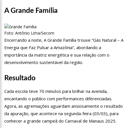
16:11
O IMF INSTITUTO em parceria com a FREMPEEI/AM promovem
A Grande Família
encontro para microempresários, mei e comerciantes.
07:18
Lista de bilionários da Forbes ganha 20 brasileiros e tem
crescimento recorde na pandemia
Foto: Antônio Lima/Secom
Encerrando a noite, A Grande Família trouxe “Gás Natural – A
06:52
Cotação do Dólar Hoje – R$ 4,96
Energia que Faz Pulsar a Amazônia”, abordando a
importância da matriz energética e sua relação com o
20:14
‘Enquanto o Brasil está de luto, o Governo pressiona a venda
da maior distribuidora de energia do país’, critica Vanessa Grazziotin
desenvolvimento sustentável da região.
19:52
Covid-19 | Wilson Lima se reúne com representantes da
Coca-Cola e empresa anuncia apoio à vacinação
Resultado
19:43
Marido de Ana Maria Braga diz que soube de separação pela
Cada escola teve 70 minutos para brilhar na avenida,
imprensa
encantando o público com performances diferenciadas.
19:00
Eduardo Costa se pronuncia sobre affair com mulher casada:
Agora, as agremiações aguardam ansiosamente o resultado
‘A gente nem ficou direito’
da apuração, que acontece na segunda-feira (03/03), para
18:41
Amazonas vai distribuir absorventes nas escolas públicas
conhecer a grande campeã do Carnaval de Manaus 2025.