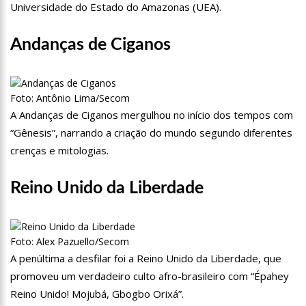
Universidade do Estado do Amazonas (UEA).
a operação ‘Live Parintins 2021’
07:17
Polícia Militar recupera veículos e detém suspeito por furto
Andanças de Ciganos
de carro neste fim de semana
15:26
Prefeitura abre processo seletivo para professores de
Ciências e Matemática
Foto: Antônio Lima/Secom
15:17
Vacinação em Parintins: Governador Wilson Lima antecipa
A Andanças de Ciganos mergulhou no início dos tempos com
vacinação contra a Covid-19 para população acima de 22 anos
“Gênesis”, narrando a criação do mundo segundo diferentes
11:36
Faustão fica fora da TV até 2022; devido demissão
crenças e mitologias.
antecipada, veja mas detalhes;
15:48
Deputado confronta Amazonas Energia e defende Lei que
Reino Unido da Liberdade
proíbe cortes por inadimplência
15:15
FVS-AM alerta que população deve completar esquema
vacinal contra Covid-19 com segunda dose
Foto: Alex Pazuello/Secom
15:08
Na CPI, Omar Aziz alerta sobre pré-julgamentos no ‘Caso
A penúltima a desfilar foi a Reino Unido da Liberdade, que
Covaxin’
promoveu um verdadeiro culto afro-brasileiro com “Épahey
14:36
Técnico de enfermagem é preso acusado de estuprar pelo
Reino Unido! Mojubá, Gbogbo Orixá”.
menos 3 pacientes na UPA Campos Sales