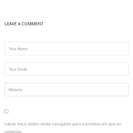
Junho, afirma Menezes
22:10
PRÉ-CANDIDATURA – ‘Vamos mostrar nossa força’, diz Arthur ao
LEAVE A COMMENT
ser ovacionado em festa popular
14:41
Mais de 50 unidades de saúde da Prefeitura ofertam vacina
contra a Covid-19 nesta semana em Manaus
13:57
Moradores celebram pagamento de indenizações do Anel
Viário Leste
11:55
Enem só em 2022, tem 3,3 milhões de inscrições confirmadas
no Brasil
11:32
Engenheiro é o segundo brasileiro a viajar ao espaço, confira
agora:
11:07
Ucrânia recupera cerca de 20% do território perdido em
Salvar meus dados neste navegador para a próxima vez que eu
Sievierodonetsk
comentar.