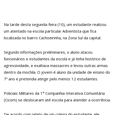
15:01
Carro envolvido em acidente fatal pertencia a Wanderley
Andrade
13:43
Wilson Lima entrega 68 novas viaturas e mais de 4 mil
Na tarde desta segunda-feira (10), um estudante realizou
equipamentos aos profissionais da Segurança Pública
um atentado na escola particular Adventista que fica
localizada no bairro Cachoeirinha, na Zona Sul da capital.
07:21
Grave explosão em clube de tiro deixa quatro vítimas fatais
em Manaus
Segundo informações preliminares, o aluno atacou
18:42
Preço médio da gasolina registra queda e vai a R$ 5,04 no país,
funcionários e estudantes da escola e já tinha histórico de
diz ANP
agressividade, e exaltava massacres e levou outras armas
dentro da mochila. O jovem é aluno da unidade de ensino do
17:36
Prefeitura de Manaus recupera praça da Saudade e fortalece
7º ano e pretendia atingir pelo menos 12 estudantes.
patrimônio histórico amazonense
10:55
Proposta de decreto para golpe dá munição à ofensiva jurídica
Policiais Militares da 1° Companhia Interativa Comunitária
de Lula contra Bolsonaro
(Cicom) se deslocaram até escola para atender a ocorrência.
10:07
SSP-AM vistoria construção do Canil do Corpo de Bombeiros do
De acordo com relato de um colega do estudante, ele