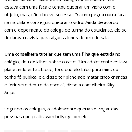
Amazonas
estava com uma faca e tentou quebrar um vidro com o
22:31
Mulher mata o próprio marido a facadas após descobrir
objeto, mas, não obteve sucesso. O aluno pegou outra faca
traição; veja vídeo
na mochila e conseguiu quebrar o vidro. Ainda de acordo
com o depoimento do colega de turma do estudante, ele se
09:06
David Almeida desce de carro na Boulevard e reafirma apoio
declarava nazista para alguns alunos dentro de sala.
para Hissa Abrahão: ‘meu deputado federal’
13:31
A Vitória Do Empreendedorismo
Uma conselheira tutelar que tem uma filha que estuda no
colégio, deu detalhes sobre o caso: “Um adolescente estava
09:04
BOMBA! Pastor é coagido por sistema político da Ieadam para
planejando este ataque, foi o que ele falou para mim, eu
adesivar seu veículo com candidatos da instituição – Veja vídeo!
tenho fé pública, ele disse ter planejado matar cinco crianças
15:00
Com a família, Israel Carvalho participa de ato pró-Brasil neste
e ferir sete dentro da escola”, disse a conselheira Kiky
07 de setembro
Anjos.
23:48
Hissa Abrahão é recebido por multidão na zona Leste de
Segundo os colegas, o adolescente queria se vingar das
Manaus
pessoas que praticavam bullying com ele.
23:40
Hissa Abrahão critica decisão de Barroso sobre piso salarial
de enfermeiros