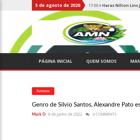
17:00
Haras Nilton Lins
5 de agosto de 2026
07:19
Saiba quem é Mazin
09:48
Consumidores denun
de supermercado na Cida
PÁGINA INICIAL
QUEM SOMOS
MAN
08:00
Justiça proíbe ex-p
15:01
Carro envolvido em 
Famosos
Genro de Silvio Santos, Alexandre Pato 
13:43
Wilson Lima entrega
8 de junho de 2022
0 COMMENTS
Mark D
profissionais da Segurança
07:21
Grave explosão em c