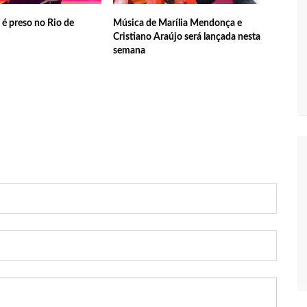
em oportunidades para feirantes no Eldorado
é preso no Rio de
Música de Marília Mendonça e
Cristiano Araújo será lançada nesta
semana
ndidatura deferida pela Justiça Eleitoral
 aos eleitores que compareçam às urnas
al em Manaus será ativado até novembro deste ano
ovid-19 acontece em 12 postos neste sábado em Manaus
 começam a receber hoje auxílio de R$ 400
 tecnologia pode ajudar na melhoria da qualidade das escolas