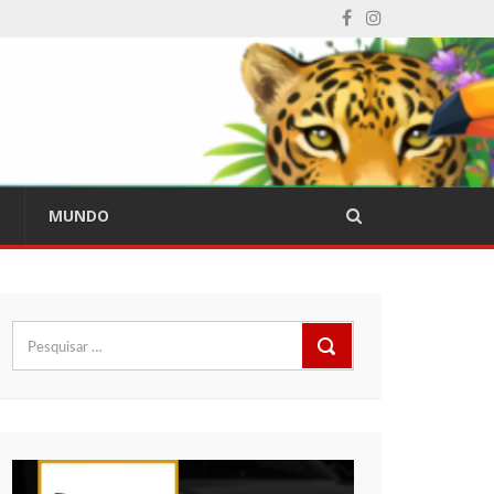
L
MUNDO
Pesquisar
por: