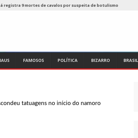
 já registra 9 mortes de cavalos por suspeita de botulismo
ho da Ecobarreira, candidato a vereador de Manaus (vídeo)
ciam falta de preços em produtos e até mau cheiro em freezer
de Nova
AUS
FAMOSOS
POLÍTICA
BIZARRO
BRASI
refeito de chegar perto de prefeita de Nhamundá, no AM
acidente fatal pertencia a Wanderley Andrade
escondeu tatuagens no início do namoro
 68 novas viaturas e mais de 4 mil equipamentos aos
 Pública
lube de tiro deixa quatro vítimas fatais em Manaus