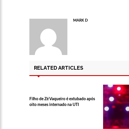
13:31
A Vitória Do Empre
09:04
BOMBA! Pastor é coa
MARK D
com candidatos da instituiç
15:00
Com a família, Israe
23:48
Hissa Abrahão é re
RELATED ARTICLES
23:40
Hissa Abrahão criti
18:08
Com quase 300 mil v
Filho de Zé Vaqueiro é extubado após
oito meses internado na UTI
zona Sul de Manaus
12:51
Hissa Abrahão dispa