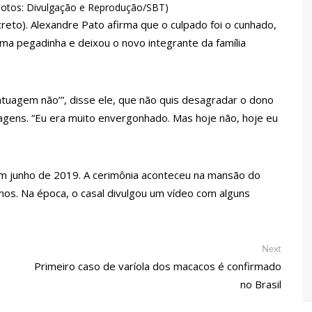
screto). Alexandre Pato afirma que o culpado foi o cunhado,
ina registra queda e vai a R$ 5,04 no país, diz ANP
 uma pegadinha e deixou o novo integrante da família
s recupera praça da Saudade e fortalece patrimônio histórico
tatuagem não’”, disse ele, que não quis desagradar o dono
gens. “Eu era muito envergonhado. Mas hoje não, hoje eu
 para golpe dá munição à ofensiva jurídica de Lula contra
nstrução do Canil do Corpo de Bombeiros do Amazonas
m junho de 2019. A cerimônia aconteceu na mansão do
mos. Na época, o casal divulgou um vídeo com alguns
io marido a facadas após descobrir traição; veja vídeo
Next
Next
post:
Primeiro caso de varíola dos macacos é confirmado
 de carro na Boulevard e reafirma apoio para Hissa Abrahão:
no Brasil