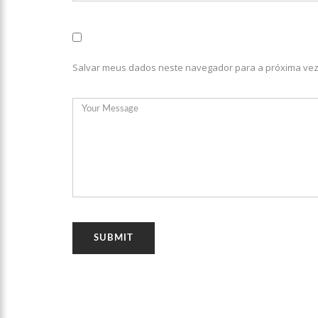
no Amazonas
20:07
Amazonino pretende
desemprego? fome e misér
Salvar meus dados neste navegador para a próxima vez
19:46
Viviane Lima é apo
20:23
Prefeitura abre cr
00:59
Pré-Candidata a De
intenção de votos
10:06
Populares expulsam
medidores em Manaus
08:46
Bolsonaro vai reto