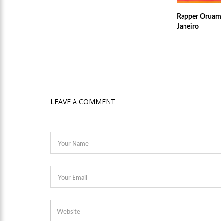
21:55
Hissa Abrahão fala 
Rapper Oruam 
Janeiro
22:45
Hissa Abrahão tem ca
20:33
Hissa Abrahão pede
LEAVE A COMMENT
10:39
Tecnologia 5G: Sin
10:32
Vacinação contra C
18:03
Bolsistas do Prouni
17:50
Pesquisa aponta que