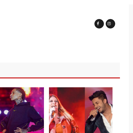
endedorismo
gido por sistema político da Ieadam para adesivar seu veículo
ão – Veja vídeo!
l Carvalho participa de ato pró-Brasil neste 07 de setembro
cebido por multidão na zona Leste de Manaus
ca decisão de Barroso sobre piso salarial de enfermeiros
otos para o Senado em 2018, Hissa é recebido por multidão na
ra e deve ser o primeiro no Avante à Câmara Federal