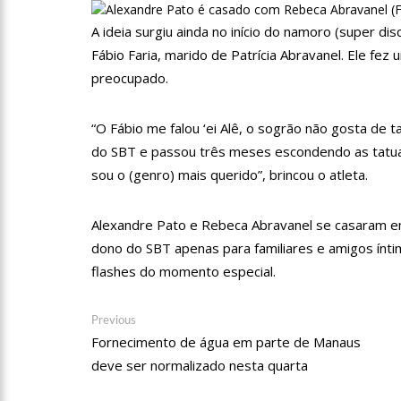
A ideia surgiu ainda no início do namoro (super di
18:42
Preço médio da gasol
Fábio Faria, marido de Patrícia Abravanel. Ele fez
preocupado.
17:36
Prefeitura de Manau
“O Fábio me falou ‘ei Alê, o sogrão não gosta de 
amazonense
do SBT e passou três meses escondendo as tatua
10:55
Proposta de decreto
sou o (genro) mais querido”, brincou o atleta.
Bolsonaro
10:07
SSP-AM vistoria co
Alexandre Pato e Rebeca Abravanel se casaram e
dono do SBT apenas para familiares e amigos ínti
flashes do momento especial.
22:31
Mulher mata o própr
Navegação
Previous
Previous
post:
Fornecimento de água em parte de Manaus
09:06
David Almeida desce
de
deve ser normalizado nesta quarta
Post
‘meu deputado federal’