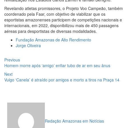
00:59
Pré-Candidata a Deputada Federal, Viviane
Revelando atletas promissores, o Projeto Voo Campeão, também
Lima(MDB) desponta nas pesquisas de intenção de votos
coordenado pela Faar, com objetivo de viabilizar que os
10:06
Populares expulsam equipe da Amazonas Energia
esportistas amazonenses participem de competições nacionais e
que tentava instalar novos medidores em Manaus
internacionais, em 2022, disponibilizou mais de 450 passagens
08:46
Bolsonaro vai retornar a Manaus na segunda
aéreas para desportistas de diversas modalidades.
quinzena de Junho, afirma Menezes
22:10
PRÉ-CANDIDATURA – ‘Vamos mostrar nossa força’,
Fundação Amazonas de Alto Rendimento
diz Arthur ao ser ovacionado em festa popular
Jorge Oliveira
14:41
Mais de 50 unidades de saúde da Prefeitura ofertam
vacina contra a Covid-19 nesta semana em Manaus
Navegação
Previous
Previous
13:57
Moradores celebram pagamento de indenizações do
post:
Homem morre após ‘amigo’ enfiar tubo de ar em seu ânus
Anel Viário Leste
de
11:55
Enem só em 2022, tem 3,3 milhões de inscrições
Next
Next
Post
confirmadas no Brasil
post:
Vulgo ‘Canela’ é atraído por amigos e morto a tiros na Praça 14
11:32
Engenheiro é o segundo brasileiro a viajar ao
espaço, confira agora:
11:07
Ucrânia recupera cerca de 20% do território perdido
em Sievierodonetsk
15:39
Provas do concurso da Semsa do nível médio
acontecem neste domingo em Manaus
15:24
Wilson Lima concede a 6.705 famílias o direito de
Redação Amazonas em Notícias
uso da terra em 11 Unidades de Conservação Estaduais