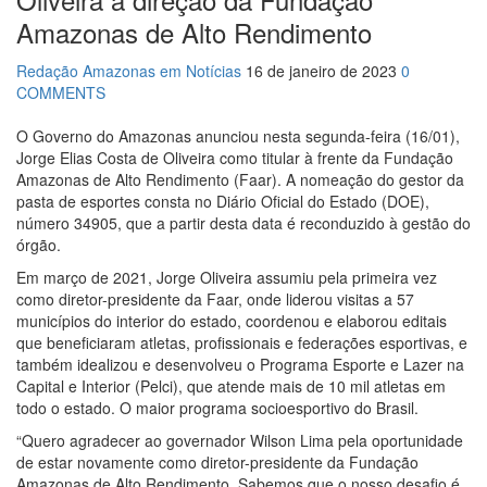
17:36
Prefeitura de Manaus recupera praça da Saudade e
Amazonas de Alto Rendimento
fortalece patrimônio histórico amazonense
10:55
Proposta de decreto para golpe dá munição à
Redação Amazonas em Notícias
16 de janeiro de 2023
0
ofensiva jurídica de Lula contra Bolsonaro
COMMENTS
10:07
SSP-AM vistoria construção do Canil do Corpo de
Bombeiros do Amazonas
O Governo do Amazonas anunciou nesta segunda-feira (16/01),
22:31
Mulher mata o próprio marido a facadas após
Jorge Elias Costa de Oliveira como titular à frente da Fundação
descobrir traição; veja vídeo
Amazonas de Alto Rendimento (Faar). A nomeação do gestor da
09:06
David Almeida desce de carro na Boulevard e
pasta de esportes consta no Diário Oficial do Estado (DOE),
reafirma apoio para Hissa Abrahão: ‘meu deputado federal’
número 34905, que a partir desta data é reconduzido à gestão do
13:31
A Vitória Do Empreendedorismo
órgão.
09:04
BOMBA! Pastor é coagido por sistema político da
Ieadam para adesivar seu veículo com candidatos da
Em março de 2021, Jorge Oliveira assumiu pela primeira vez
instituição – Veja vídeo!
como diretor-presidente da Faar, onde liderou visitas a 57
15:00
Com a família, Israel Carvalho participa de ato pró-
municípios do interior do estado, coordenou e elaborou editais
Brasil neste 07 de setembro
que beneficiaram atletas, profissionais e federações esportivas, e
23:48
Hissa Abrahão é recebido por multidão na zona
também idealizou e desenvolveu o Programa Esporte e Lazer na
Leste de Manaus
Capital e Interior (Pelci), que atende mais de 10 mil atletas em
23:40
Hissa Abrahão critica decisão de Barroso sobre piso
todo o estado. O maior programa socioesportivo do Brasil.
salarial de enfermeiros
“Quero agradecer ao governador Wilson Lima pela oportunidade
18:08
Com quase 300 mil votos para o Senado em 2018,
de estar novamente como diretor-presidente da Fundação
Hissa é recebido por multidão na zona Sul de Manaus
Amazonas de Alto Rendimento. Sabemos que o nosso desafio é