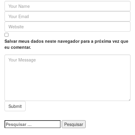
07:35
Covid-19, Wilson Lima, família Lins X CPI DA SAÚDE
– AM
20:57
Atenção Para O Golpe Do PIX; Polícia Faz Alerta
Importante
18:53
Saiba quem é o novo amor de Flordelis. ela aparece
em vídeo chamando jovem de “amor”
13:42
Fausto Júnior Pode Ser O Primeiro A Sair Preso Da
Salvar meus dados neste navegador para a próxima vez que
CPI Da Covid
eu comentar.
07:27
Prefeitura de Manaus define esquema para o
‘viradão’ da vacinação contra a Covid-19 nos dias 29 e
30/6
07:21
Mais de 100 agentes da Segurança Pública atuaram
durante a operação ‘Live Parintins 2021’
07:17
Polícia Militar recupera veículos e detém suspeito
por furto de carro neste fim de semana
15:26
Prefeitura abre processo seletivo para professores
de Ciências e Matemática
15:17
Vacinação em Parintins: Governador Wilson Lima
antecipa vacinação contra a Covid-19 para população
acima de 22 anos
11:36
Faustão fica fora da TV até 2022; devido demissão
Pesquisar
antecipada, veja mas detalhes;
por:
15:48
Deputado confronta Amazonas Energia e defende