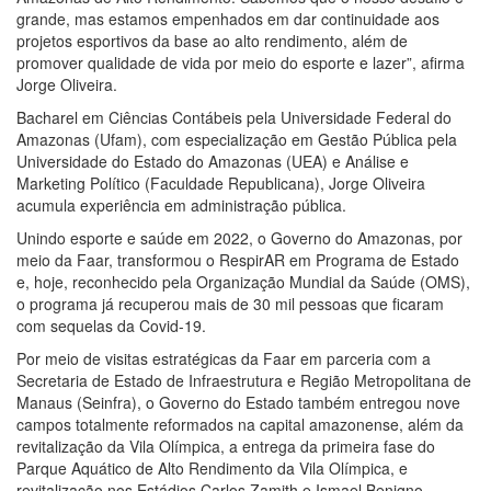
12:51
Hissa Abrahão dispara e deve ser o primeiro no
grande, mas estamos empenhados em dar continuidade aos
Avante à Câmara Federal
projetos esportivos da base ao alto rendimento, além de
21:55
Hissa Abrahão fala em oportunidades para feirantes
promover qualidade de vida por meio do esporte e lazer”, afirma
no Eldorado
Jorge Oliveira.
22:45
Hissa Abrahão tem candidatura deferida pela Justiça
Eleitoral
Bacharel em Ciências Contábeis pela Universidade Federal do
20:33
Hissa Abrahão pede aos eleitores que compareçam
Amazonas (Ufam), com especialização em Gestão Pública pela
às urnas
Universidade do Estado do Amazonas (UEA) e Análise e
10:39
Tecnologia 5G: Sinal em Manaus será ativado até
Marketing Político (Faculdade Republicana), Jorge Oliveira
novembro deste ano
acumula experiência em administração pública.
10:32
Vacinação contra Covid-19 acontece em 12 postos
Unindo esporte e saúde em 2022, o Governo do Amazonas, por
neste sábado em Manaus
meio da Faar, transformou o RespirAR em Programa de Estado
18:03
Bolsistas do Prouni começam a receber hoje auxílio
e, hoje, reconhecido pela Organização Mundial da Saúde (OMS),
de R$ 400
o programa já recuperou mais de 30 mil pessoas que ficaram
17:50
Pesquisa aponta que tecnologia pode ajudar na
com sequelas da Covid-19.
melhoria da qualidade das escolas no Amazonas
20:07
Amazonino pretende transforma o estado em um
Por meio de visitas estratégicas da Faar em parceria com a
canteiro de obras para combater desemprego? fome e
Secretaria de Estado de Infraestrutura e Região Metropolitana de
miséria
Manaus (Seinfra), o Governo do Estado também entregou nove
19:46
Viviane Lima é aposta do MDB para ser deputada
campos totalmente reformados na capital amazonense, além da
federal do Amazonas
revitalização da Vila Olímpica, a entrega da primeira fase do
20:23
Prefeitura abre credenciamento de prestadores de
Parque Aquático de Alto Rendimento da Vila Olímpica, e
serviços para o Manausmed
revitalização nos Estádios Carlos Zamith e Ismael Benigno.