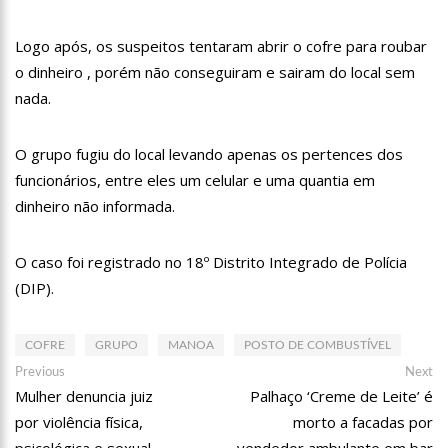
18:08
Com quase 300 mil votos para o Senado em 2018, Hissa é
recebido por multidão na zona Sul de Manaus
Logo após, os suspeitos tentaram abrir o cofre para roubar
12:51
Hissa Abrahão dispara e deve ser o primeiro no Avante à
o dinheiro , porém não conseguiram e sairam do local sem
Câmara Federal
nada.
21:55
Hissa Abrahão fala em oportunidades para feirantes no
Eldorado
22:45
Hissa Abrahão tem candidatura deferida pela Justiça Eleitoral
O grupo fugiu do local levando apenas os pertences dos
funcionários, entre eles um celular e uma quantia em
20:33
Hissa Abrahão pede aos eleitores que compareçam às urnas
dinheiro não informada.
10:39
Tecnologia 5G: Sinal em Manaus será ativado até novembro
deste ano
O caso foi registrado no 18º Distrito Integrado de Polícia
10:32
Vacinação contra Covid-19 acontece em 12 postos neste
(DIP).
sábado em Manaus
18:03
Bolsistas do Prouni começam a receber hoje auxílio de R$
400
COFRE
GRUPO
MANOA
POSTO DE COMBUSTÍVEL
Navegação
17:50
Pesquisa aponta que tecnologia pode ajudar na melhoria da
Previous
Ne
Previous
Next
qualidade das escolas no Amazonas
post:
po
Mulher denuncia juiz
Palhaço ‘Creme de Leite’ é
de
20:07
Amazonino pretende transforma o estado em um canteiro de
por violência física,
morto a facadas por
Post
obras para combater desemprego? fome e miséria