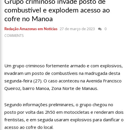
Grupo criminoso invade posto de
17:36
Prefeitura de Manaus recupera praça da Saudade e
fortalece patrimônio histórico amazonense
combustível e explodem acesso ao
10:55
Proposta de decreto para golpe dá munição à ofensiva
cofre no Manoa
jurídica de Lula contra Bolsonaro
10:07
SSP-AM vistoria construção do Canil do Corpo de Bombeiros
27 de março de 2023
0
Redação Amazonas em Notícias
do Amazonas
COMMENTS
22:31
Mulher mata o próprio marido a facadas após descobrir
traição; veja vídeo
09:06
David Almeida desce de carro na Boulevard e reafirma apoio
para Hissa Abrahão: ‘meu deputado federal’
Um grupo criminoso fortemente armado e com explosivos,
13:31
A Vitória Do Empreendedorismo
invadiram um posto de combustíveis na madrugada desta
segunda-feira (27). O caso aconteceu na Avenida Francisco
09:04
BOMBA! Pastor é coagido por sistema político da Ieadam para
adesivar seu veículo com candidatos da instituição – Veja vídeo!
Queiroz, bairro Manoa, Zona Norte de Manaus.
15:00
Com a família, Israel Carvalho participa de ato pró-Brasil
neste 07 de setembro
Segundo informações preliminares, o grupo chegou no
23:48
Hissa Abrahão é recebido por multidão na zona Leste de
posto por volta das 2h50 em motocicletas e renderam dois
Manaus
frentistas, e em seguida usaram explosivos para danificar o
23:40
Hissa Abrahão critica decisão de Barroso sobre piso salarial
de enfermeiros
acesso ao cofre do local.