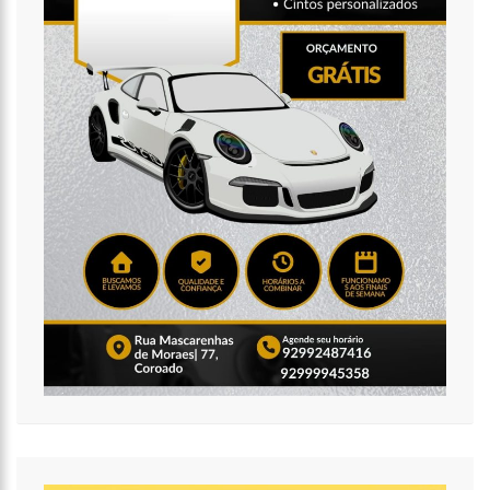
20:14
‘Enquanto o Brasil está de luto, o Governo pressiona a venda
da maior distribuidora de energia do país’, critica Vanessa Grazziotin
19:52
Covid-19 | Wilson Lima se reúne com representantes da
Coca-Cola e empresa anuncia apoio à vacinação
19:43
Marido de Ana Maria Braga diz que soube de separação pela
imprensa
19:00
Eduardo Costa se pronuncia sobre affair com mulher casada:
‘A gente nem ficou direito’
18:41
Amazonas vai distribuir absorventes nas escolas públicas
18:32
Idosa é morta e esquartejada pelo filho com esquizofrenia,
no Petrópolis
18:27
Prefeito anuncia antecipação da primeira parcela do 13º
salário e injeção de R$ 278 milhões na economia local
14:51
Parque Estadual Sumaúma
12:10
Homem que abordou estudante com buquê de flores na
saída de escola é investigado pela PC-AM em Manaus (vídeo)
11:52
Barco do INSS leva atendimento previdenciário a oito
municípios do Amazonas durante o mês de agosto