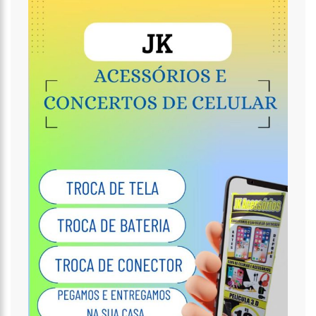
11:49
Rodoviários suspendem paralisação e ônibus circulam
normalmente em Manaus
11:44
Loja inaugurada há pouco mais de dois meses é destruída
por incêndio de grandes proporções no bairro Colônia Terra Nova
(vídeo)
11:37
Ronildo Souza questiona Renato Júnior sobre instalação de
radares e cobra transparência na arrecadação com multas em
Manaus
17:47
Ações da PM capturam nove foragidos da Justiça na capital
amazonense