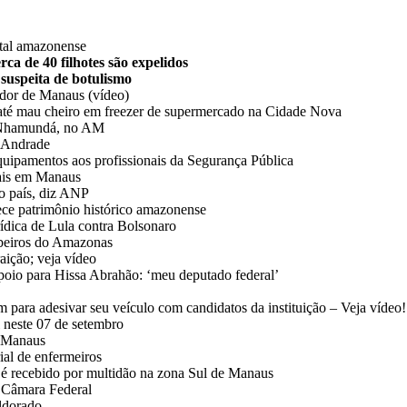
ital amazonense
ca de 40 filhotes são expelidos
 suspeita de botulismo
ador de Manaus (vídeo)
até mau cheiro em freezer de supermercado na Cidade Nova
de Nhamundá, no AM
y Andrade
quipamentos aos profissionais da Segurança Pública
tais em Manaus
no país, diz ANP
ece patrimônio histórico amazonense
rídica de Lula contra Bolsonaro
beiros do Amazonas
aição; veja vídeo
poio para Hissa Abrahão: ‘meu deputado federal’
para adesivar seu veículo com candidatos da instituição – Veja vídeo!
l neste 07 de setembro
e Manaus
ial de enfermeiros
é recebido por multidão na zona Sul de Manaus
à Câmara Federal
Eldorado