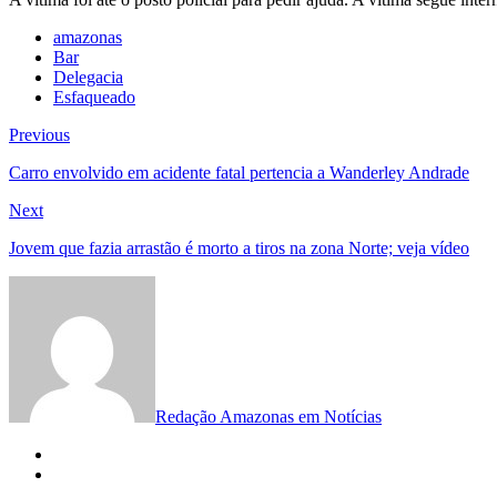
amazonas
Bar
Delegacia
Esfaqueado
Navegação
Previous
Previous
post:
de
Carro envolvido em acidente fatal pertencia a Wanderley Andrade
Post
Next
Next
post:
Jovem que fazia arrastão é morto a tiros na zona Norte; veja vídeo
Redação Amazonas em Notícias