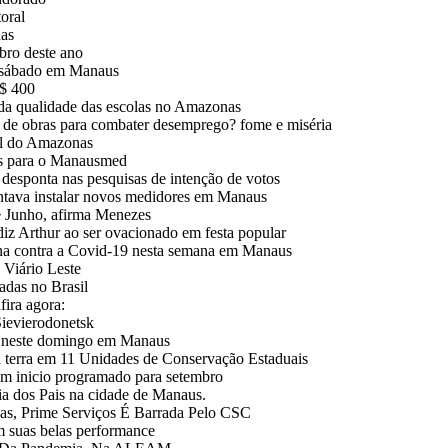
oral
nas
bro deste ano
e sábado em Manaus
R$ 400
 da qualidade das escolas no Amazonas
 de obras para combater desemprego? fome e miséria
al do Amazonas
ços para o Manausmed
esponta nas pesquisas de intenção de votos
ntava instalar novos medidores em Manaus
e Junho, afirma Menezes
Arthur ao ser ovacionado em festa popular
ina contra a Covid-19 nesta semana em Manaus
Viário Leste
adas no Brasil
fira agora:
Sievierodonetsk
m neste domingo em Manaus
da terra em 11 Unidades de Conservação Estaduais
em inicio programado para setembro
a dos Pais na cidade de Manaus.
, Prime Serviços É Barrada Pelo CSC
m suas belas performance