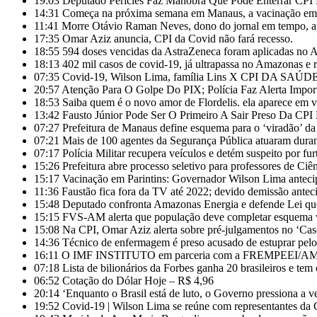
19:03
Deputado Péricles Faz Manobra Que Pode Enterrar C
14:31
Começa na próxima semana em Manaus, a vacinação em ma
11:41
Morre Otávio Raman Neves, dono do jornal em tempo, af
17:35
Omar Aziz anuncia, CPI da Covid não fará recesso.
18:55
594 doses vencidas da AstraZeneca foram aplicadas no
18:13
402 mil casos de covid-19, já ultrapassa no Amazonas e r
07:35
Covid-19, Wilson Lima, família Lins X CPI DA SAÚD
20:57
Atenção Para O Golpe Do PIX; Polícia Faz Alerta Impor
18:53
Saiba quem é o novo amor de Flordelis. ela aparece em
13:42
Fausto Júnior Pode Ser O Primeiro A Sair Preso Da CPI
07:27
Prefeitura de Manaus define esquema para o ‘viradão’ da
07:21
Mais de 100 agentes da Segurança Pública atuaram duran
07:17
Polícia Militar recupera veículos e detém suspeito por fu
15:26
Prefeitura abre processo seletivo para professores de Ci
15:17
Vacinação em Parintins: Governador Wilson Lima anteci
11:36
Faustão fica fora da TV até 2022; devido demissão anteci
15:48
Deputado confronta Amazonas Energia e defende Lei que
15:15
FVS-AM alerta que população deve completar esquema v
15:08
Na CPI, Omar Aziz alerta sobre pré-julgamentos no ‘Ca
14:36
Técnico de enfermagem é preso acusado de estuprar pe
16:11
O IMF INSTITUTO em parceria com a FREMPEEI/AM pro
07:18
Lista de bilionários da Forbes ganha 20 brasileiros e te
06:52
Cotação do Dólar Hoje – R$ 4,96
20:14
‘Enquanto o Brasil está de luto, o Governo pressiona a ve
19:52
Covid-19 | Wilson Lima se reúne com representantes da