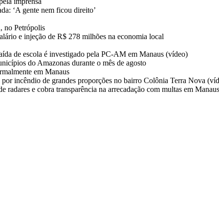
pela imprensa
da: ‘A gente nem ficou direito’
, no Petrópolis
salário e injeção de R$ 278 milhões na economia local
aída de escola é investigado pela PC-AM em Manaus (vídeo)
unicípios do Amazonas durante o mês de agosto
normalmente em Manaus
 por incêndio de grandes proporções no bairro Colônia Terra Nova (ví
 de radares e cobra transparência na arrecadação com multas em Manau