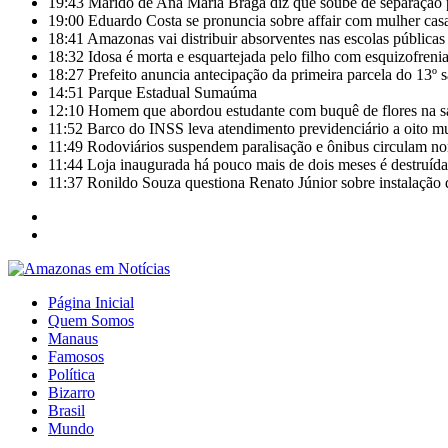
19:43
Marido de Ana Maria Braga diz que soube de separação 
19:00
Eduardo Costa se pronuncia sobre affair com mulher casa
18:41
Amazonas vai distribuir absorventes nas escolas públicas
18:32
Idosa é morta e esquartejada pelo filho com esquizofrenia
18:27
Prefeito anuncia antecipação da primeira parcela do 13º 
14:51
Parque Estadual Sumaúma
12:10
Homem que abordou estudante com buquê de flores na s
11:52
Barco do INSS leva atendimento previdenciário a oito m
11:49
Rodoviários suspendem paralisação e ônibus circulam 
11:44
Loja inaugurada há pouco mais de dois meses é destruída
11:37
Ronildo Souza questiona Renato Júnior sobre instalação
Página Inicial
Quem Somos
Manaus
Famosos
Política
Bizarro
Brasil
Mundo