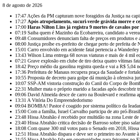
8 de agosto de 2026
17:47
Ações da PM capturam nove foragidos da Justiça na cap
17:27
Após atropelamento, sucuri-verde grávida morre e cer
17:00
Haras Nilton Lins já registra 9 mortes de cavalos por
07:19
Saiba quem é Mazinho da Ecobarreira, candidato a vere
09:48
Consumidores denunciam falta de preços em produtos e 
08:00
Justiça proíbe ex-prefeito de chegar perto de prefeita 
15:01
Carro envolvido em acidente fatal pertencia a Wanderle
13:43
Wilson Lima entrega 68 novas viaturas e mais de 4 mil e
07:21
Grave explosão em clube de tiro deixa quatro vítimas fa
18:42
Preço médio da gasolina registra queda e vai a R$ 5,04 
17:36
Prefeitura de Manaus recupera praça da Saudade e fortal
10:55
Proposta de decreto para golpe dá munição à ofensiva ju
10:07
SSP-AM vistoria construção do Canil do Corpo de Bom
22:31
Mulher mata o próprio marido a facadas após descobrir tr
09:06
David Almeida desce de carro na Boulevard e reafirma a
13:31
A Vitória Do Empreendedorismo
09:04
BOMBA! Pastor é coagido por sistema político da Ieadam 
15:00
Com a família, Israel Carvalho participa de ato pró-Brasi
23:48
Hissa Abrahão é recebido por multidão na zona Leste d
23:40
Hissa Abrahão critica decisão de Barroso sobre piso salar
18:08
Com quase 300 mil votos para o Senado em 2018, Hissa 
12:51
Hissa Abrahão dispara e deve ser o primeiro no Avante 
21:55
Hissa Abrahão fala em oportunidades para feirantes no 