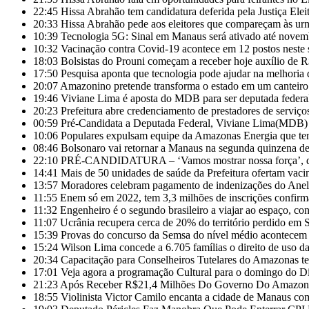
22:45
Hissa Abrahão tem candidatura deferida pela Justiça Eleit
20:33
Hissa Abrahão pede aos eleitores que compareçam às ur
10:39
Tecnologia 5G: Sinal em Manaus será ativado até novem
10:32
Vacinação contra Covid-19 acontece em 12 postos nest
18:03
Bolsistas do Prouni começam a receber hoje auxílio de 
17:50
Pesquisa aponta que tecnologia pode ajudar na melhoria
20:07
Amazonino pretende transforma o estado em um canteiro
19:46
Viviane Lima é aposta do MDB para ser deputada feder
20:23
Prefeitura abre credenciamento de prestadores de servi
00:59
Pré-Candidata a Deputada Federal, Viviane Lima(MDB) d
10:06
Populares expulsam equipe da Amazonas Energia que te
08:46
Bolsonaro vai retornar a Manaus na segunda quinzena d
22:10
PRÉ-CANDIDATURA – ‘Vamos mostrar nossa força’, diz 
14:41
Mais de 50 unidades de saúde da Prefeitura ofertam vac
13:57
Moradores celebram pagamento de indenizações do Anel 
11:55
Enem só em 2022, tem 3,3 milhões de inscrições confirm
11:32
Engenheiro é o segundo brasileiro a viajar ao espaço, con
11:07
Ucrânia recupera cerca de 20% do território perdido em 
15:39
Provas do concurso da Semsa do nível médio acontece
15:24
Wilson Lima concede a 6.705 famílias o direito de uso 
20:34
Capacitação para Conselheiros Tutelares do Amazonas t
17:01
Veja agora a programação Cultural para o domingo do Di
21:23
Após Receber R$21,4 Milhões Do Governo Do Amazonas
18:55
Violinista Victor Camilo encanta a cidade de Manaus co