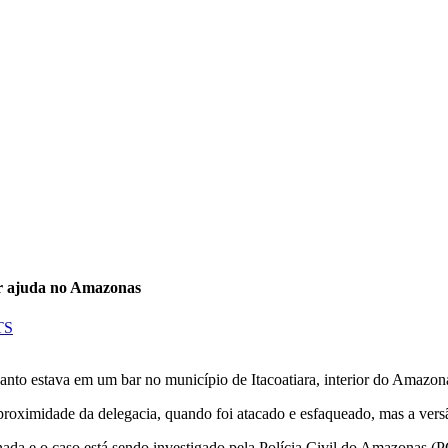
ir ajuda no Amazonas
TS
to estava em um bar no município de Itacoatiara, interior do Amazonas 
roximidade da delegacia, quando foi atacado e esfaqueado, mas a versã
ternada e o caso está sendo investigado pela Polícia Civil do Amazonas 