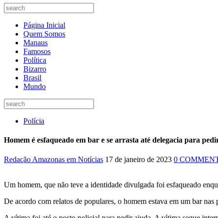
Página Inicial
Quem Somos
Manaus
Famosos
Política
Bizarro
Brasil
Mundo
Polícia
Homem é esfaqueado em bar e se arrasta até delegacia para ped
Redação Amazonas em Notícias
17 de janeiro de 2023
0 COMMEN
Um homem, que não teve a identidade divulgada foi esfaqueado enquan
De acordo com relatos de populares, o homem estava em um bar nas p
A vítima foi até o posto policial para pedir ajuda. A vítima segue in