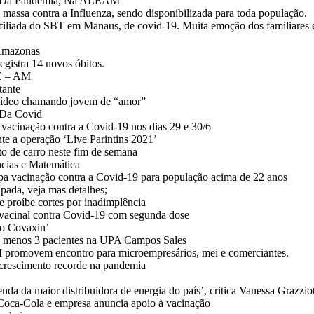
PI Da Pandemia, Na ALEAM
ssa contra a Influenza, sendo disponibilizada para toda população.
iliada do SBT em Manaus, de covid-19. Muita emoção dos familiares 
 Amazonas
egistra 14 novos óbitos.
E – AM
tante
 vídeo chamando jovem de “amor”
 Da Covid
 vacinação contra a Covid-19 nos dias 29 e 30/6
te a operação ‘Live Parintins 2021’
rto de carro neste fim de semana
ências e Matemática
pa vacinação contra a Covid-19 para população acima de 22 anos
pada, veja mas detalhes;
 proíbe cortes por inadimplência
acinal contra Covid-19 com segunda dose
so Covaxin’
lo menos 3 pacientes na UPA Campos Sales
movem encontro para microempresários, mei e comerciantes.
m crescimento recorde na pandemia
nda da maior distribuidora de energia do país’, critica Vanessa Grazzio
 Coca-Cola e empresa anuncia apoio à vacinação