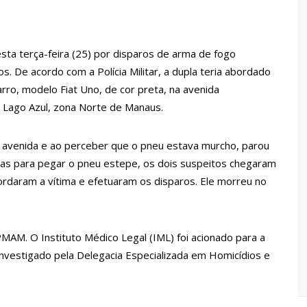
 Pública
lube de tiro deixa quatro vítimas fatais em Manaus
esta terça-feira (25) por disparos de arma de fogo
s. De acordo com a Polícia Militar, a dupla teria abordado
ina registra queda e vai a R$ 5,04 no país, diz ANP
arro, modelo Fiat Uno, de cor preta, na avenida
 Lago Azul, zona Norte de Manaus.
s recupera praça da Saudade e fortalece patrimônio histórico
 avenida e ao perceber que o pneu estava murcho, parou
 malas para pegar o pneu estepe, os dois suspeitos chegaram
 para golpe dá munição à ofensiva jurídica de Lula contra
bordaram a vítima e efetuaram os disparos. Ele morreu no
nstrução do Canil do Corpo de Bombeiros do Amazonas
AM. O Instituto Médico Legal (IML) foi acionado para a
nvestigado pela Delegacia Especializada em Homicídios e
io marido a facadas após descobrir traição; veja vídeo