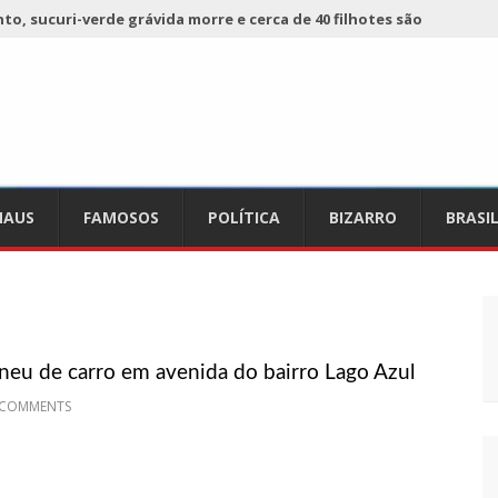
o, sucuri-verde grávida morre e cerca de 40 filhotes são
 já registra 9 mortes de cavalos por suspeita de botulismo
ho da Ecobarreira, candidato a vereador de Manaus (vídeo)
AUS
FAMOSOS
POLÍTICA
BIZARRO
BRASI
ciam falta de preços em produtos e até mau cheiro em freezer
de Nova
refeito de chegar perto de prefeita de Nhamundá, no AM
u de carro em avenida do bairro Lago Azul
acidente fatal pertencia a Wanderley Andrade
 COMMENTS
 68 novas viaturas e mais de 4 mil equipamentos aos