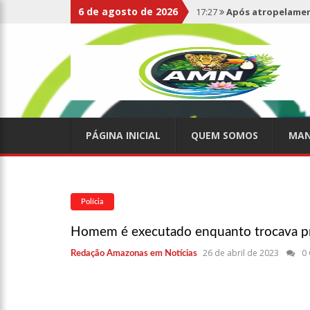
6 de agosto de 2026
17:27
Após atropelament
expelidos
17:00
Haras Nilton Lins
07:19
Saiba quem é Mazin
PÁGINA INICIAL
QUEM SOMOS
MAN
09:48
Consumidores denun
de supermercado na Cida
08:00
Justiça proíbe ex-p
Polícia
Homem é executado enquanto trocava pne
15:01
Carro envolvido em 
26 de abril de 2023
0
Redação Amazonas em Notícias
13:43
Wilson Lima entrega