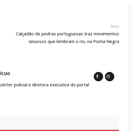
 de carro na Boulevard e reafirma apoio para Hissa Abrahão:
endedorismo
Next
Next
post:
Calçadão de pedras portuguesas traz movimentos
sinuosos que lembram o rio, na Ponta Negra
gido por sistema político da Ieadam para adesivar seu veículo
ão – Veja vídeo!
l Carvalho participa de ato pró-Brasil neste 07 de setembro
ÍCIAS
cebido por multidão na zona Leste de Manaus
ter policial e diretora executiva do portal
ca decisão de Barroso sobre piso salarial de enfermeiros
otos para o Senado em 2018, Hissa é recebido por multidão na