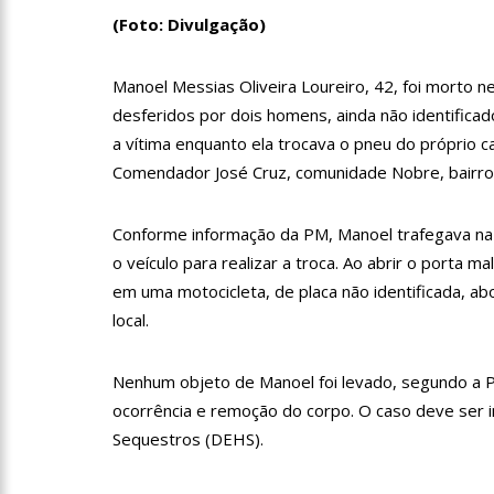
profissionais da Segurança
(Foto: Divulgação)
07:21
Grave explosão em c
Manoel Messias Oliveira Loureiro, 42, foi morto n
desferidos por dois homens, ainda não identificado
18:42
Preço médio da gasol
a vítima enquanto ela trocava o pneu do próprio c
Comendador José Cruz, comunidade Nobre, bairro
17:36
Prefeitura de Manau
Conforme informação da PM, Manoel trafegava na
amazonense
o veículo para realizar a troca. Ao abrir o porta
10:55
Proposta de decreto
em uma motocicleta, de placa não identificada, a
Bolsonaro
local.
10:07
SSP-AM vistoria co
Nenhum objeto de Manoel foi levado, segundo a PM
ocorrência e remoção do corpo. O caso deve ser i
22:31
Mulher mata o própr
Sequestros (DEHS).