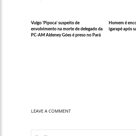
12:51
Hissa Abrahão dispa
Vulgo ‘Pipoca’ suspeito de
Homem é enco
envolvimento na morte de delegado da
igarapé após s
21:55
Hissa Abrahão fala 
PC-AM Aldeney Góes é preso no Pará
22:45
Hissa Abrahão tem ca
20:33
Hissa Abrahão pede
10:39
Tecnologia 5G: Sin
LEAVE A COMMENT
10:32
Vacinação contra C
18:03
Bolsistas do Prouni