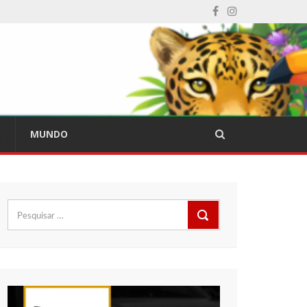
L
MUNDO
Pesquisar
por: