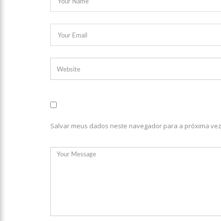
17:50
Pesquisa aponta que
no Amazonas
20:07
Amazonino pretende
desemprego? fome e misér
19:46
Viviane Lima é apo
Salvar meus dados neste navegador para a próxima vez
20:23
Prefeitura abre cr
00:59
Pré-Candidata a De
intenção de votos
10:06
Populares expulsam
medidores em Manaus