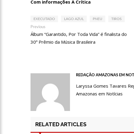
Com informações A Crítica
09:06
David Almeida desce
‘meu deputado federal’
EXECUTADO
LAGO AZUL
PNEU
TIROS
13:31
A Vitória Do Empre
Navegação
Previous
Previous
post:
Álbum “Garantido, Por Toda Vida” é finalista do
de
30º Prêmio da Música Brasileira
09:04
BOMBA! Pastor é coa
Post
com candidatos da instituiç
15:00
Com a família, Israe
REDAÇÃO AMAZONAS EM NOT
23:48
Hissa Abrahão é re
Laryssa Gomes Tavares Repór
Amazonas em Notícias
23:40
Hissa Abrahão criti
18:08
Com quase 300 mil v
RELATED ARTICLES
zona Sul de Manaus