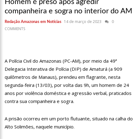
em Manaus
Homem é preso após agredir
companheira e sogra no interior do AM
18:42
Preço médio da gasolina registra queda e vai a R$ 5,04 no
país, diz ANP
14 de março de 2023
0
Redação Amazonas em Notícias
17:36
Prefeitura de Manaus recupera praça da Saudade e
COMMENTS
fortalece patrimônio histórico amazonense
10:55
Proposta de decreto para golpe dá munição à ofensiva
jurídica de Lula contra Bolsonaro
A Polícia Civil do Amazonas (PC-AM), por meio da 49ª
10:07
SSP-AM vistoria construção do Canil do Corpo de Bombeiros
do Amazonas
Delegacia Interativa de Polícia (DIP) de Amaturá (a 909
quilômetros de Manaus), prendeu em flagrante, nesta
22:31
Mulher mata o próprio marido a facadas após descobrir
traição; veja vídeo
segunda-feira (13/03), por volta das 9h, um homem de 24
anos por violência doméstica e agressão verbal, praticados
09:06
David Almeida desce de carro na Boulevard e reafirma apoio
contra sua companheira e sogra.
para Hissa Abrahão: ‘meu deputado federal’
13:31
A Vitória Do Empreendedorismo
A prisão ocorreu em um porto flutuante, situado na calha do
Alto Solimões, naquele município.
09:04
BOMBA! Pastor é coagido por sistema político da Ieadam para
adesivar seu veículo com candidatos da instituição – Veja vídeo!