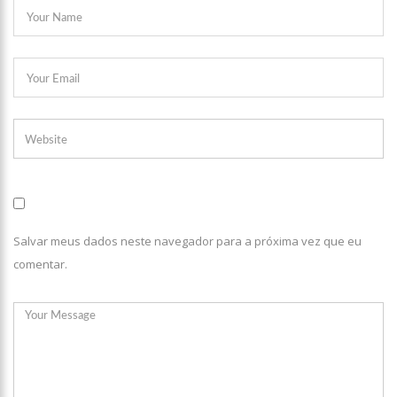
17:35
Omar Aziz anuncia, CPI da Covid não fará recesso.
18:55
594 doses vencidas da AstraZeneca foram aplicadas no
Amazonas
18:13
402 mil casos de covid-19, já ultrapassa no Amazonas e
registra 14 novos óbitos.
07:35
Covid-19, Wilson Lima, família Lins X CPI DA SAÚDE – AM
20:57
Atenção Para O Golpe Do PIX; Polícia Faz Alerta Importante
Salvar meus dados neste navegador para a próxima vez que eu
18:53
Saiba quem é o novo amor de Flordelis. ela aparece em
comentar.
vídeo chamando jovem de “amor”
13:42
Fausto Júnior Pode Ser O Primeiro A Sair Preso Da CPI Da
Covid
07:27
Prefeitura de Manaus define esquema para o ‘viradão’ da
vacinação contra a Covid-19 nos dias 29 e 30/6
07:21
Mais de 100 agentes da Segurança Pública atuaram durante