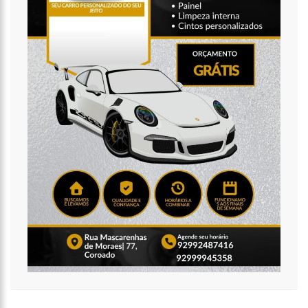
16:11
O IMF INSTITUTO em parceria com a FREMPEEI/AM promovem
encontro para microempresários, mei e comerciantes.
07:18
Lista de bilionários da Forbes ganha 20 brasileiros e tem
crescimento recorde na pandemia
06:52
Cotação do Dólar Hoje – R$ 4,96
20:14
‘Enquanto o Brasil está de luto, o Governo pressiona a venda
da maior distribuidora de energia do país’, critica Vanessa Grazziotin
19:52
Covid-19 | Wilson Lima se reúne com representantes da
Coca-Cola e empresa anuncia apoio à vacinação
19:43
Marido de Ana Maria Braga diz que soube de separação pela
imprensa
19:00
Eduardo Costa se pronuncia sobre affair com mulher casada:
‘A gente nem ficou direito’
18:41
Amazonas vai distribuir absorventes nas escolas públicas