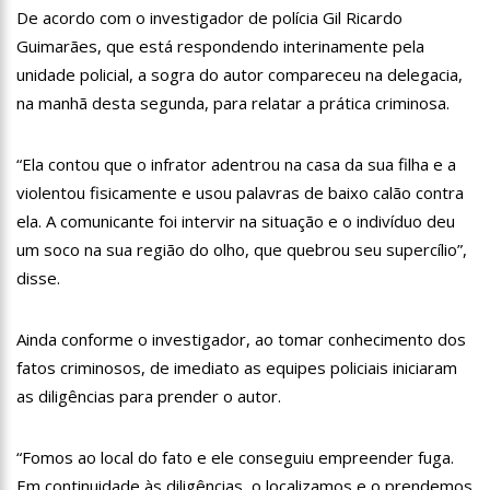
De acordo com o investigador de polícia Gil Ricardo
15:00
Com a família, Israel Carvalho participa de ato pró-Brasil
neste 07 de setembro
Guimarães, que está respondendo interinamente pela
unidade policial, a sogra do autor compareceu na delegacia,
23:48
Hissa Abrahão é recebido por multidão na zona Leste de
na manhã desta segunda, para relatar a prática criminosa.
Manaus
23:40
Hissa Abrahão critica decisão de Barroso sobre piso salarial
de enfermeiros
“Ela contou que o infrator adentrou na casa da sua filha e a
violentou fisicamente e usou palavras de baixo calão contra
18:08
Com quase 300 mil votos para o Senado em 2018, Hissa é
ela. A comunicante foi intervir na situação e o indivíduo deu
recebido por multidão na zona Sul de Manaus
um soco na sua região do olho, que quebrou seu supercílio”,
12:51
Hissa Abrahão dispara e deve ser o primeiro no Avante à
disse.
Câmara Federal
21:55
Hissa Abrahão fala em oportunidades para feirantes no
Ainda conforme o investigador, ao tomar conhecimento dos
Eldorado
fatos criminosos, de imediato as equipes policiais iniciaram
22:45
Hissa Abrahão tem candidatura deferida pela Justiça Eleitoral
as diligências para prender o autor.
20:33
Hissa Abrahão pede aos eleitores que compareçam às urnas
“Fomos ao local do fato e ele conseguiu empreender fuga.
Em continuidade às diligências, o localizamos e o prendemos