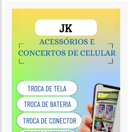
18:32
Idosa é morta e esquartejada pelo filho com esquizofrenia,
no Petrópolis
18:27
Prefeito anuncia antecipação da primeira parcela do 13º
salário e injeção de R$ 278 milhões na economia local
14:51
Parque Estadual Sumaúma
12:10
Homem que abordou estudante com buquê de flores na
saída de escola é investigado pela PC-AM em Manaus (vídeo)
11:52
Barco do INSS leva atendimento previdenciário a oito
municípios do Amazonas durante o mês de agosto
11:49
Rodoviários suspendem paralisação e ônibus circulam
normalmente em Manaus
11:44
Loja inaugurada há pouco mais de dois meses é destruída
por incêndio de grandes proporções no bairro Colônia Terra Nova
(vídeo)
11:37
Ronildo Souza questiona Renato Júnior sobre instalação de
radares e cobra transparência na arrecadação com multas em
Manaus