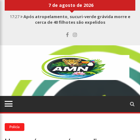
7 de agosto de 2026
17:27
Após atropelamento, sucuri-verde grávida morre e
cerca de 40 filhotes são expelidos
17:00
Haras Nilton Lins já registra 9 mortes de cavalos por
suspeita de botulismo
07:19
Saiba quem é Mazinho da Ecobarreira, candidato a vereador
de Manaus (vídeo)
09:48
Consumidores denunciam falta de preços em produtos e até
mau cheiro em freezer de supermercado na Cidade Nova
08:00
Justiça proíbe ex-prefeito de chegar perto de prefeita de
Nhamundá, no AM
15:01
Carro envolvido em acidente fatal pertencia a Wanderley
Andrade
13:43
Wilson Lima entrega 68 novas viaturas e mais de 4 mil
equipamentos aos profissionais da Segurança Pública
Polícia
07:21
Grave explosão em clube de tiro deixa quatro vítimas fatais