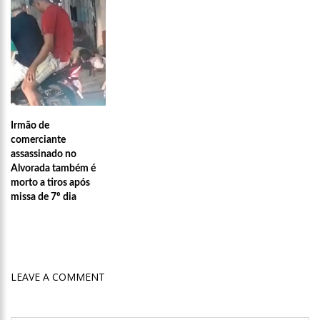
15:24
Wilson Lima concede a 6.705 famílias o direito de uso da terra
em 11 Unidades de Conservação Estaduais
20:34
Capacitação para Conselheiros Tutelares do Amazonas tem
inicio programado para setembro
17:01
Veja agora a programação Cultural para o domingo do Dia
dos Pais na cidade de Manaus.
Irmão de
21:23
Após Receber R$21,4 Milhões Do Governo Do Amazonas,
comerciante
Prime Serviços É Barrada Pelo CSC
assassinado no
Alvorada também é
18:55
Violinista Victor Camilo encanta a cidade de Manaus com
morto a tiros após
suas belas performance
missa de 7º dia
19:03
Deputado Péricles Faz Manobra Que Pode Enterrar CPI Da
Pandemia, Na ALEAM
14:31
Começa na próxima semana em Manaus, a vacinação em
massa contra a Influenza, sendo disponibilizada para toda
LEAVE A COMMENT
população.
11:41
Morre Otávio Raman Neves, dono do jornal em tempo,
afiliada do SBT em Manaus, de covid-19. Muita emoção dos
familiares e amigos que compareceram ao velório.