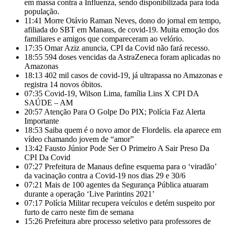
em massa contra a Influenza, sendo disponibilizada para toda
população.
11:41
Morre Otávio Raman Neves, dono do jornal em tempo,
afiliada do SBT em Manaus, de covid-19. Muita emoção dos
familiares e amigos que compareceram ao velório.
17:35
Omar Aziz anuncia, CPI da Covid não fará recesso.
18:55
594 doses vencidas da AstraZeneca foram aplicadas no
Amazonas
18:13
402 mil casos de covid-19, já ultrapassa no Amazonas e
registra 14 novos óbitos.
07:35
Covid-19, Wilson Lima, família Lins X CPI DA
SAÚDE – AM
20:57
Atenção Para O Golpe Do PIX; Polícia Faz Alerta
Importante
18:53
Saiba quem é o novo amor de Flordelis. ela aparece em
vídeo chamando jovem de “amor”
13:42
Fausto Júnior Pode Ser O Primeiro A Sair Preso Da
CPI Da Covid
07:27
Prefeitura de Manaus define esquema para o ‘viradão’
da vacinação contra a Covid-19 nos dias 29 e 30/6
07:21
Mais de 100 agentes da Segurança Pública atuaram
durante a operação ‘Live Parintins 2021’
07:17
Polícia Militar recupera veículos e detém suspeito por
furto de carro neste fim de semana
15:26
Prefeitura abre processo seletivo para professores de