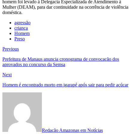
homem foi levado à Delegacia Especializada de Atendimento à
Mulher (DEAM), para dar continuidade na ocorrência de violência
doméstica.
agressão
criança
Homem
Preso
Navegação
Previous
Previous
post:
de
Prefeitura de Manaus anuncia cronograma de convocação dos
aprovados no concurso da Semsa
Post
Next
Next
post:
Homem é encontrado morto em igarapé após sair para pedir açúcar
Redação Amazonas em Notícias