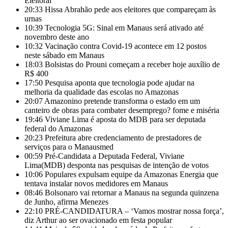
Eleitoral
20:33
Hissa Abrahão pede aos eleitores que compareçam às
urnas
10:39
Tecnologia 5G: Sinal em Manaus será ativado até
novembro deste ano
10:32
Vacinação contra Covid-19 acontece em 12 postos
neste sábado em Manaus
18:03
Bolsistas do Prouni começam a receber hoje auxílio de
R$ 400
17:50
Pesquisa aponta que tecnologia pode ajudar na
melhoria da qualidade das escolas no Amazonas
20:07
Amazonino pretende transforma o estado em um
canteiro de obras para combater desemprego? fome e miséria
19:46
Viviane Lima é aposta do MDB para ser deputada
federal do Amazonas
20:23
Prefeitura abre credenciamento de prestadores de
serviços para o Manausmed
00:59
Pré-Candidata a Deputada Federal, Viviane
Lima(MDB) desponta nas pesquisas de intenção de votos
10:06
Populares expulsam equipe da Amazonas Energia que
tentava instalar novos medidores em Manaus
08:46
Bolsonaro vai retornar a Manaus na segunda quinzena
de Junho, afirma Menezes
22:10
PRÉ-CANDIDATURA – ‘Vamos mostrar nossa força’,
diz Arthur ao ser ovacionado em festa popular