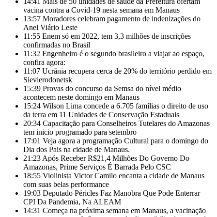
14:41
Mais de 50 unidades de saúde da Prefeitura ofertam
vacina contra a Covid-19 nesta semana em Manaus
13:57
Moradores celebram pagamento de indenizações do
Anel Viário Leste
11:55
Enem só em 2022, tem 3,3 milhões de inscrições
confirmadas no Brasil
11:32
Engenheiro é o segundo brasileiro a viajar ao espaço,
confira agora:
11:07
Ucrânia recupera cerca de 20% do território perdido em
Sievierodonetsk
15:39
Provas do concurso da Semsa do nível médio
acontecem neste domingo em Manaus
15:24
Wilson Lima concede a 6.705 famílias o direito de uso
da terra em 11 Unidades de Conservação Estaduais
20:34
Capacitação para Conselheiros Tutelares do Amazonas
tem inicio programado para setembro
17:01
Veja agora a programação Cultural para o domingo do
Dia dos Pais na cidade de Manaus.
21:23
Após Receber R$21,4 Milhões Do Governo Do
Amazonas, Prime Serviços É Barrada Pelo CSC
18:55
Violinista Victor Camilo encanta a cidade de Manaus
com suas belas performance
19:03
Deputado Péricles Faz Manobra Que Pode Enterrar
CPI Da Pandemia, Na ALEAM
14:31
Começa na próxima semana em Manaus, a vacinação