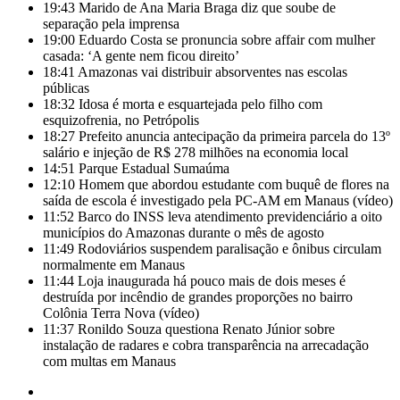
19:43
Marido de Ana Maria Braga diz que soube de
separação pela imprensa
19:00
Eduardo Costa se pronuncia sobre affair com mulher
casada: ‘A gente nem ficou direito’
18:41
Amazonas vai distribuir absorventes nas escolas
públicas
18:32
Idosa é morta e esquartejada pelo filho com
esquizofrenia, no Petrópolis
18:27
Prefeito anuncia antecipação da primeira parcela do 13º
salário e injeção de R$ 278 milhões na economia local
14:51
Parque Estadual Sumaúma
12:10
Homem que abordou estudante com buquê de flores na
saída de escola é investigado pela PC-AM em Manaus (vídeo)
11:52
Barco do INSS leva atendimento previdenciário a oito
municípios do Amazonas durante o mês de agosto
11:49
Rodoviários suspendem paralisação e ônibus circulam
normalmente em Manaus
11:44
Loja inaugurada há pouco mais de dois meses é
destruída por incêndio de grandes proporções no bairro
Colônia Terra Nova (vídeo)
11:37
Ronildo Souza questiona Renato Júnior sobre
instalação de radares e cobra transparência na arrecadação
com multas em Manaus