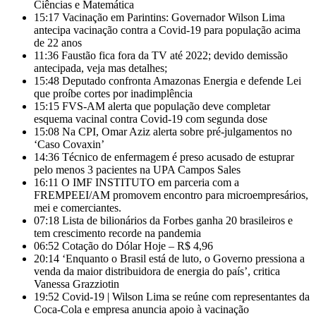
Ciências e Matemática
15:17
Vacinação em Parintins: Governador Wilson Lima
antecipa vacinação contra a Covid-19 para população acima
de 22 anos
11:36
Faustão fica fora da TV até 2022; devido demissão
antecipada, veja mas detalhes;
15:48
Deputado confronta Amazonas Energia e defende Lei
que proíbe cortes por inadimplência
15:15
FVS-AM alerta que população deve completar
esquema vacinal contra Covid-19 com segunda dose
15:08
Na CPI, Omar Aziz alerta sobre pré-julgamentos no
‘Caso Covaxin’
14:36
Técnico de enfermagem é preso acusado de estuprar
pelo menos 3 pacientes na UPA Campos Sales
16:11
O IMF INSTITUTO em parceria com a
FREMPEEI/AM promovem encontro para microempresários,
mei e comerciantes.
07:18
Lista de bilionários da Forbes ganha 20 brasileiros e
tem crescimento recorde na pandemia
06:52
Cotação do Dólar Hoje – R$ 4,96
20:14
‘Enquanto o Brasil está de luto, o Governo pressiona a
venda da maior distribuidora de energia do país’, critica
Vanessa Grazziotin
19:52
Covid-19 | Wilson Lima se reúne com representantes da
Coca-Cola e empresa anuncia apoio à vacinação