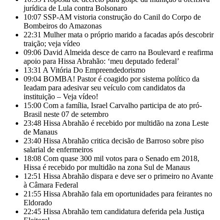
jurídica de Lula contra Bolsonaro
10:07
SSP-AM vistoria construção do Canil do Corpo de
Bombeiros do Amazonas
22:31
Mulher mata o próprio marido a facadas após descobrir
traição; veja vídeo
09:06
David Almeida desce de carro na Boulevard e reafirma
apoio para Hissa Abrahão: ‘meu deputado federal’
13:31
A Vitória Do Empreendedorismo
09:04
BOMBA! Pastor é coagido por sistema político da
Ieadam para adesivar seu veículo com candidatos da
instituição – Veja vídeo!
15:00
Com a família, Israel Carvalho participa de ato pró-
Brasil neste 07 de setembro
23:48
Hissa Abrahão é recebido por multidão na zona Leste
de Manaus
23:40
Hissa Abrahão critica decisão de Barroso sobre piso
salarial de enfermeiros
18:08
Com quase 300 mil votos para o Senado em 2018,
Hissa é recebido por multidão na zona Sul de Manaus
12:51
Hissa Abrahão dispara e deve ser o primeiro no Avante
à Câmara Federal
21:55
Hissa Abrahão fala em oportunidades para feirantes no
Eldorado
22:45
Hissa Abrahão tem candidatura deferida pela Justiça