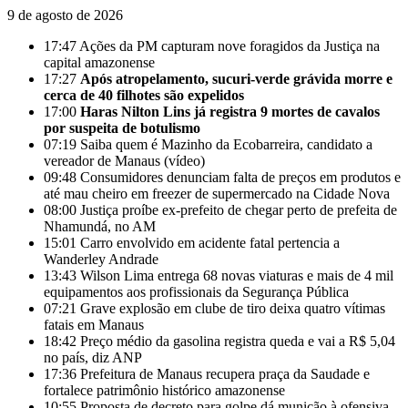
9 de agosto de 2026
17:47
Ações da PM capturam nove foragidos da Justiça na
capital amazonense
17:27
Após atropelamento, sucuri-verde grávida morre e
cerca de 40 filhotes são expelidos
17:00
Haras Nilton Lins já registra 9 mortes de cavalos
por suspeita de botulismo
07:19
Saiba quem é Mazinho da Ecobarreira, candidato a
vereador de Manaus (vídeo)
09:48
Consumidores denunciam falta de preços em produtos e
até mau cheiro em freezer de supermercado na Cidade Nova
08:00
Justiça proíbe ex-prefeito de chegar perto de prefeita de
Nhamundá, no AM
15:01
Carro envolvido em acidente fatal pertencia a
Wanderley Andrade
13:43
Wilson Lima entrega 68 novas viaturas e mais de 4 mil
equipamentos aos profissionais da Segurança Pública
07:21
Grave explosão em clube de tiro deixa quatro vítimas
fatais em Manaus
18:42
Preço médio da gasolina registra queda e vai a R$ 5,04
no país, diz ANP
17:36
Prefeitura de Manaus recupera praça da Saudade e
fortalece patrimônio histórico amazonense
10:55
Proposta de decreto para golpe dá munição à ofensiva