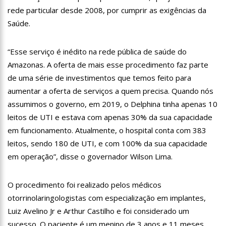
rede particular desde 2008, por cumprir as exigências da
22:45
Hissa Abrahão tem candidatura deferida pela Justiça Eleitoral
Saúde.
20:33
Hissa Abrahão pede aos eleitores que compareçam às urnas
“Esse serviço é inédito na rede pública de saúde do
10:39
Tecnologia 5G: Sinal em Manaus será ativado até novembro
Amazonas. A oferta de mais esse procedimento faz parte
deste ano
de uma série de investimentos que temos feito para
10:32
Vacinação contra Covid-19 acontece em 12 postos neste
sábado em Manaus
aumentar a oferta de serviços a quem precisa. Quando nós
18:03
Bolsistas do Prouni começam a receber hoje auxílio de R$
assumimos o governo, em 2019, o Delphina tinha apenas 10
400
leitos de UTI e estava com apenas 30% da sua capacidade
17:50
Pesquisa aponta que tecnologia pode ajudar na melhoria da
em funcionamento. Atualmente, o hospital conta com 383
qualidade das escolas no Amazonas
leitos, sendo 180 de UTI, e com 100% da sua capacidade
20:07
Amazonino pretende transforma o estado em um canteiro de
em operação”, disse o governador Wilson Lima.
obras para combater desemprego? fome e miséria
19:46
Viviane Lima é aposta do MDB para ser deputada federal do
Amazonas
O procedimento foi realizado pelos médicos
20:23
Prefeitura abre credenciamento de prestadores de serviços
otorrinolaringologistas com especialização em implantes,
para o Manausmed
Luiz Avelino Jr e Arthur Castilho e foi considerado um
00:59
Pré-Candidata a Deputada Federal, Viviane Lima(MDB)
sucesso. O paciente é um menino de 3 anos e 11 meses,
desponta nas pesquisas de intenção de votos