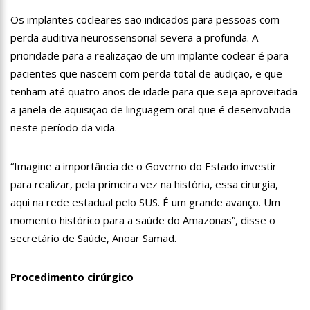
20:34
Capacitação para Conselheiros Tutelares do Amazonas tem
Os implantes cocleares são indicados para pessoas com
inicio programado para setembro
perda auditiva neurossensorial severa a profunda. A
17:01
Veja agora a programação Cultural para o domingo do Dia
prioridade para a realização de um implante coclear é para
dos Pais na cidade de Manaus.
pacientes que nascem com perda total de audição, e que
21:23
Após Receber R$21,4 Milhões Do Governo Do Amazonas,
tenham até quatro anos de idade para que seja aproveitada
Prime Serviços É Barrada Pelo CSC
a janela de aquisição de linguagem oral que é desenvolvida
18:55
Violinista Victor Camilo encanta a cidade de Manaus com
suas belas performance
neste período da vida.
19:03
Deputado Péricles Faz Manobra Que Pode Enterrar CPI Da
Pandemia, Na ALEAM
“Imagine a importância de o Governo do Estado investir
14:31
Começa na próxima semana em Manaus, a vacinação em
para realizar, pela primeira vez na história, essa cirurgia,
massa contra a Influenza, sendo disponibilizada para toda
população.
aqui na rede estadual pelo SUS. É um grande avanço. Um
11:41
Morre Otávio Raman Neves, dono do jornal em tempo,
afiliada do SBT em Manaus, de covid-19. Muita emoção dos
momento histórico para a saúde do Amazonas”, disse o
familiares e amigos que compareceram ao velório.
17:35
Omar Aziz anuncia, CPI da Covid não fará recesso.
secretário de Saúde, Anoar Samad.
18:55
594 doses vencidas da AstraZeneca foram aplicadas no
Procedimento cirúrgico
Amazonas
18:13
402 mil casos de covid-19, já ultrapassa no Amazonas e