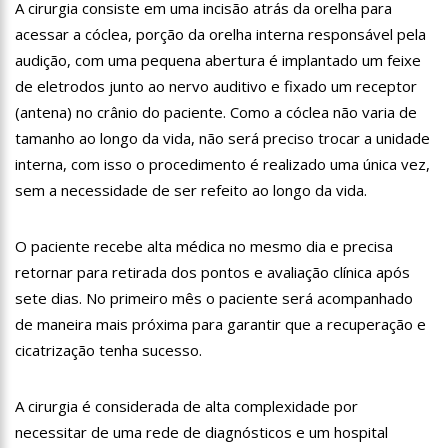
registra 14 novos óbitos.
A cirurgia consiste em uma incisão atrás da orelha para
07:35
Covid-19, Wilson Lima, família Lins X CPI DA SAÚDE – AM
acessar a cóclea, porção da orelha interna responsável pela
audição, com uma pequena abertura é implantado um feixe
20:57
Atenção Para O Golpe Do PIX; Polícia Faz Alerta Importante
de eletrodos junto ao nervo auditivo e fixado um receptor
(antena) no crânio do paciente. Como a cóclea não varia de
18:53
Saiba quem é o novo amor de Flordelis. ela aparece em
vídeo chamando jovem de “amor”
tamanho ao longo da vida, não será preciso trocar a unidade
13:42
Fausto Júnior Pode Ser O Primeiro A Sair Preso Da CPI Da
interna, com isso o procedimento é realizado uma única vez,
Covid
sem a necessidade de ser refeito ao longo da vida.
07:27
Prefeitura de Manaus define esquema para o ‘viradão’ da
vacinação contra a Covid-19 nos dias 29 e 30/6
O paciente recebe alta médica no mesmo dia e precisa
07:21
Mais de 100 agentes da Segurança Pública atuaram durante
a operação ‘Live Parintins 2021’
retornar para retirada dos pontos e avaliação clínica após
sete dias. No primeiro mês o paciente será acompanhado
07:17
Polícia Militar recupera veículos e detém suspeito por furto
de carro neste fim de semana
de maneira mais próxima para garantir que a recuperação e
15:26
Prefeitura abre processo seletivo para professores de
cicatrização tenha sucesso.
Ciências e Matemática
15:17
Vacinação em Parintins: Governador Wilson Lima antecipa
A cirurgia é considerada de alta complexidade por
vacinação contra a Covid-19 para população acima de 22 anos
necessitar de uma rede de diagnósticos e um hospital
11:36
Faustão fica fora da TV até 2022; devido demissão