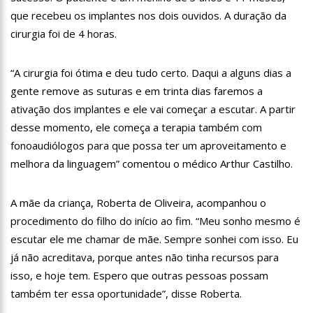
que recebeu os implantes nos dois ouvidos. A duração da
10:06
Populares expulsam equipe da Amazonas Energia que
tentava instalar novos medidores em Manaus
cirurgia foi de 4 horas.
08:46
Bolsonaro vai retornar a Manaus na segunda quinzena de
Junho, afirma Menezes
“A cirurgia foi ótima e deu tudo certo. Daqui a alguns dias a
22:10
PRÉ-CANDIDATURA – ‘Vamos mostrar nossa força’, diz Arthur
gente remove as suturas e em trinta dias faremos a
ao ser ovacionado em festa popular
ativação dos implantes e ele vai começar a escutar. A partir
14:41
Mais de 50 unidades de saúde da Prefeitura ofertam vacina
contra a Covid-19 nesta semana em Manaus
desse momento, ele começa a terapia também com
13:57
Moradores celebram pagamento de indenizações do Anel
fonoaudiólogos para que possa ter um aproveitamento e
Viário Leste
melhora da linguagem” comentou o médico Arthur Castilho.
11:55
Enem só em 2022, tem 3,3 milhões de inscrições confirmadas
no Brasil
A mãe da criança, Roberta de Oliveira, acompanhou o
11:32
Engenheiro é o segundo brasileiro a viajar ao espaço, confira
agora:
procedimento do filho do início ao fim. “Meu sonho mesmo é
11:07
Ucrânia recupera cerca de 20% do território perdido em
escutar ele me chamar de mãe. Sempre sonhei com isso. Eu
Sievierodonetsk
já não acreditava, porque antes não tinha recursos para
15:39
Provas do concurso da Semsa do nível médio acontecem
isso, e hoje tem. Espero que outras pessoas possam
neste domingo em Manaus
também ter essa oportunidade”, disse Roberta.
15:24
Wilson Lima concede a 6.705 famílias o direito de uso da terra
em 11 Unidades de Conservação Estaduais