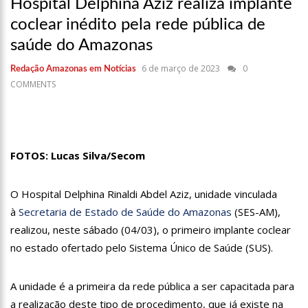
Hospital Delphina Aziz realiza implante
22:31
Mulher mata o próprio marido a facadas após descobrir
coclear inédito pela rede pública de
traição; veja vídeo
saúde do Amazonas
09:06
David Almeida desce de carro na Boulevard e reafirma apoio
para Hissa Abrahão: ‘meu deputado federal’
6 de março de 2023
0
Redação Amazonas em Notícias
13:31
A Vitória Do Empreendedorismo
COMMENTS
09:04
BOMBA! Pastor é coagido por sistema político da Ieadam para
adesivar seu veículo com candidatos da instituição – Veja vídeo!
15:00
Com a família, Israel Carvalho participa de ato pró-Brasil
neste 07 de setembro
FOTOS: Lucas Silva/Secom
23:48
Hissa Abrahão é recebido por multidão na zona Leste de
Manaus
O Hospital Delphina Rinaldi Abdel Aziz, unidade vinculada
23:40
Hissa Abrahão critica decisão de Barroso sobre piso salarial
à
Secretaria de Estado de Saúde do Amazonas
(SES-AM),
de enfermeiros
realizou, neste sábado (04/03), o primeiro implante coclear
18:08
Com quase 300 mil votos para o Senado em 2018, Hissa é
recebido por multidão na zona Sul de Manaus
no estado ofertado pelo Sistema Único de Saúde (SUS).
12:51
Hissa Abrahão dispara e deve ser o primeiro no Avante à
Câmara Federal
A unidade é a primeira da rede pública a ser capacitada para
21:55
Hissa Abrahão fala em oportunidades para feirantes no
a realização deste tipo de procedimento, que já existe na
Eldorado