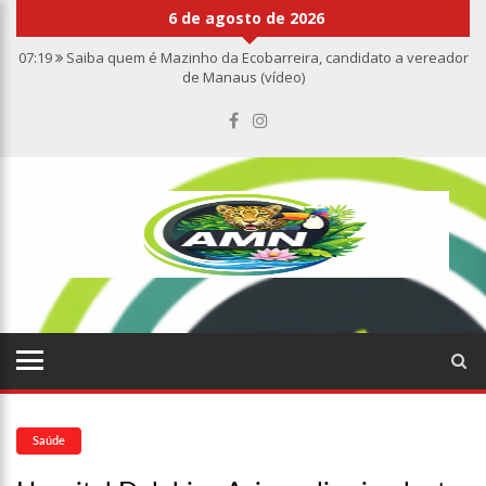
6 de agosto de 2026
07:19
Saiba quem é Mazinho da Ecobarreira, candidato a vereador
de Manaus (vídeo)
09:48
Consumidores denunciam falta de preços em produtos e até
mau cheiro em freezer de supermercado na Cidade Nova
08:00
Justiça proíbe ex-prefeito de chegar perto de prefeita de
Nhamundá, no AM
15:01
Carro envolvido em acidente fatal pertencia a Wanderley
Andrade
13:43
Wilson Lima entrega 68 novas viaturas e mais de 4 mil
equipamentos aos profissionais da Segurança Pública
07:21
Grave explosão em clube de tiro deixa quatro vítimas fatais
em Manaus
18:42
Preço médio da gasolina registra queda e vai a R$ 5,04 no
país, diz ANP
17:36
Prefeitura de Manaus recupera praça da Saudade e
fortalece patrimônio histórico amazonense
10:55
Proposta de decreto para golpe dá munição à ofensiva
jurídica de Lula contra Bolsonaro
Saúde
10:07
SSP-AM vistoria construção do Canil do Corpo de Bombeiros
do Amazonas