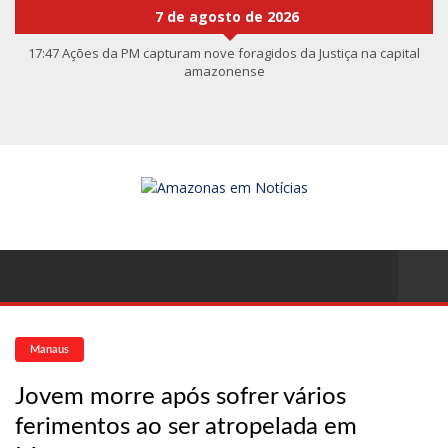
7 de agosto de 2026
17:47
Ações da PM capturam nove foragidos da Justiça na capital
amazonense
17:27
Após atropelamento, sucuri-verde grávida morre e cerca
de 40 filhotes são expelidos
17:00
Haras Nilton Lins já registra 9 mortes de cavalos por
suspeita de botulismo
07:19
Saiba quem é Mazinho da Ecobarreira, candidato a vereador
de Manaus (vídeo)
09:48
Consumidores denunciam falta de preços em produtos e até
mau cheiro em freezer de supermercado na Cidade Nova
08:00
Justiça proíbe ex-prefeito de chegar perto de prefeita de
Nhamundá, no AM
15:01
Carro envolvido em acidente fatal pertencia a Wanderley
Andrade
13:43
Wilson Lima entrega 68 novas viaturas e mais de 4 mil
equipamentos aos profissionais da Segurança Pública
07:21
Grave explosão em clube de tiro deixa quatro vítimas fatais
Manaus
em Manaus
18:42
Preço médio da gasolina registra queda e vai a R$ 5,04 no país,
Jovem morre após sofrer vários
diz ANP
17:36
Prefeitura de Manaus recupera praça da Saudade e fortalece
ferimentos ao ser atropelada em
patrimônio histórico amazonense