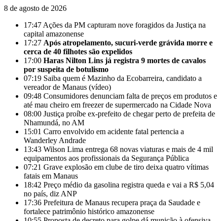
8 de agosto de 2026
17:47
Ações da PM capturam nove foragidos da Justiça na
capital amazonense
17:27
Após atropelamento, sucuri-verde grávida morre e
cerca de 40 filhotes são expelidos
17:00
Haras Nilton Lins já registra 9 mortes de cavalos
por suspeita de botulismo
07:19
Saiba quem é Mazinho da Ecobarreira, candidato a
vereador de Manaus (vídeo)
09:48
Consumidores denunciam falta de preços em produtos e
até mau cheiro em freezer de supermercado na Cidade Nova
08:00
Justiça proíbe ex-prefeito de chegar perto de prefeita de
Nhamundá, no AM
15:01
Carro envolvido em acidente fatal pertencia a
Wanderley Andrade
13:43
Wilson Lima entrega 68 novas viaturas e mais de 4 mil
equipamentos aos profissionais da Segurança Pública
07:21
Grave explosão em clube de tiro deixa quatro vítimas
fatais em Manaus
18:42
Preço médio da gasolina registra queda e vai a R$ 5,04
no país, diz ANP
17:36
Prefeitura de Manaus recupera praça da Saudade e
fortalece patrimônio histórico amazonense
10:55
Proposta de decreto para golpe dá munição à ofensiva