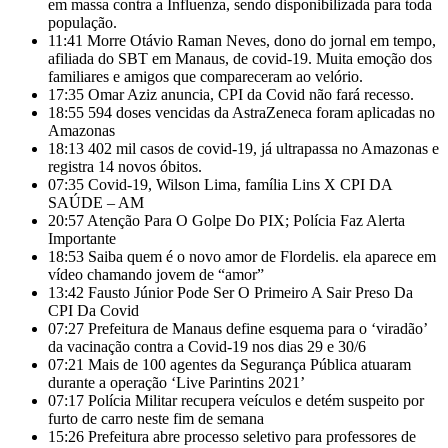
em massa contra a Influenza, sendo disponibilizada para toda
população.
11:41
Morre Otávio Raman Neves, dono do jornal em tempo,
afiliada do SBT em Manaus, de covid-19. Muita emoção dos
familiares e amigos que compareceram ao velório.
17:35
Omar Aziz anuncia, CPI da Covid não fará recesso.
18:55
594 doses vencidas da AstraZeneca foram aplicadas no
Amazonas
18:13
402 mil casos de covid-19, já ultrapassa no Amazonas e
registra 14 novos óbitos.
07:35
Covid-19, Wilson Lima, família Lins X CPI DA
SAÚDE – AM
20:57
Atenção Para O Golpe Do PIX; Polícia Faz Alerta
Importante
18:53
Saiba quem é o novo amor de Flordelis. ela aparece em
vídeo chamando jovem de “amor”
13:42
Fausto Júnior Pode Ser O Primeiro A Sair Preso Da
CPI Da Covid
07:27
Prefeitura de Manaus define esquema para o ‘viradão’
da vacinação contra a Covid-19 nos dias 29 e 30/6
07:21
Mais de 100 agentes da Segurança Pública atuaram
durante a operação ‘Live Parintins 2021’
07:17
Polícia Militar recupera veículos e detém suspeito por
furto de carro neste fim de semana
15:26
Prefeitura abre processo seletivo para professores de