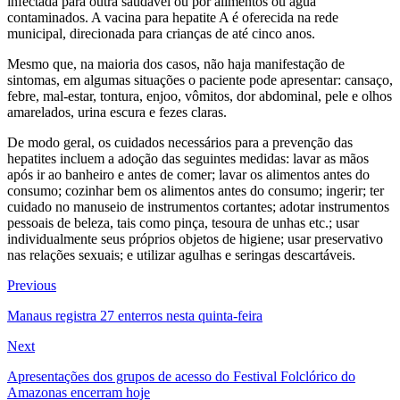
infectada para outra saudável ou por alimentos ou água
contaminados. A vacina para hepatite A é oferecida na rede
municipal, direcionada para crianças de até cinco anos.
Mesmo que, na maioria dos casos, não haja manifestação de
sintomas, em algumas situações o paciente pode apresentar: cansaço,
febre, mal-estar, tontura, enjoo, vômitos, dor abdominal, pele e olhos
amarelados, urina escura e fezes claras.
De modo geral, os cuidados necessários para a prevenção das
hepatites incluem a adoção das seguintes medidas: lavar as mãos
após ir ao banheiro e antes de comer; lavar os alimentos antes do
consumo; cozinhar bem os alimentos antes do consumo; ingerir; ter
cuidado no manuseio de instrumentos cortantes; adotar instrumentos
pessoais de beleza, tais como pinça, tesoura de unhas etc.; usar
individualmente seus próprios objetos de higiene; usar preservativo
nas relações sexuais; e utilizar agulhas e seringas descartáveis.
Navegação
Previous
Previous
post:
de
Manaus registra 27 enterros nesta quinta-feira
Post
Next
Next
post:
Apresentações dos grupos de acesso do Festival Folclórico do
Amazonas encerram hoje