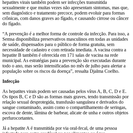
hepatites virais também podem ser infecções transmitida
sexualmente e que muitas vezes não apresentam sintomas, mas que,
sem diagnóstico e tratamento precoce, podem evoluir para formas
crônicas, com danos graves ao fígado, e causando cirrose ou câncer
do fígado.
“A prevenção é a melhor forma de controle da infecção. Para isso, a
Semsa disponibiliza preservativos masculinos em todas as unidades
de saúde, dispensados para o público de forma gratuita, sem
necessidade de cadastro e com retirada imediata. A vacina contra a
hepatite B também é oferecida em 171 salas de vacina na rede
municipal. As estratégias para a prevenção são executadas durante
todo o ano, mas serão intensificadas no mês de julho para alertar a
população sobre os riscos da doença”, ressalta Djalma Coelho.
Infecção
As hepatites virais podem ser causadas pelos vírus A, B, C, D e E.
Os tipos B, C e D são as formas mais graves, tendo transmissão por
relação sexual desprotegida, transfusão sanguínea e derivados do
sangue contaminado, assim como o compartilhamento de seringas,
escova de dente, lâmina de barbear, alicate de unha e outros objetos
perfurocortantes.
Já a hepatite A é transmitida por via oral-fecal, de uma pessoa