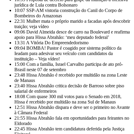
jurídica de Lula contra Bolsonaro
10:07
SSP-AM vistoria construção do Canil do Corpo de
Bombeiros do Amazonas
22:31
Mulher mata o próprio marido a facadas após descobrir
traição; veja vídeo
09:06
David Almeida desce de carro na Boulevard e reafirma
apoio para Hissa Abrahão: ‘meu deputado federal’
13:31
A Vitória Do Empreendedorismo
09:04
BOMBA! Pastor é coagido por sistema político da
Ieadam para adesivar seu veículo com candidatos da
instituição – Veja vídeo!
15:00
Com a família, Israel Carvalho participa de ato pró-
Brasil neste 07 de setembro
23:48
Hissa Abrahão é recebido por multidão na zona Leste
de Manaus
23:40
Hissa Abrahão critica decisão de Barroso sobre piso
salarial de enfermeiros
18:08
Com quase 300 mil votos para o Senado em 2018,
Hissa é recebido por multidão na zona Sul de Manaus
12:51
Hissa Abrahão dispara e deve ser o primeiro no Avante
à Câmara Federal
21:55
Hissa Abrahão fala em oportunidades para feirantes no
Eldorado
22:45
Hissa Abrahão tem candidatura deferida pela Justiça