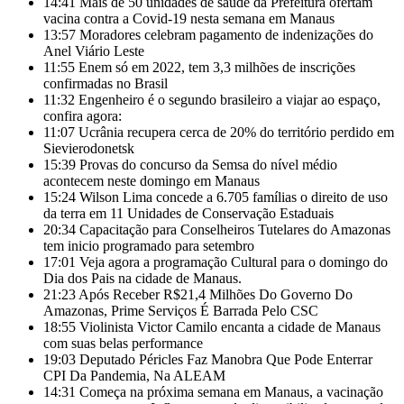
14:41
Mais de 50 unidades de saúde da Prefeitura ofertam
vacina contra a Covid-19 nesta semana em Manaus
13:57
Moradores celebram pagamento de indenizações do
Anel Viário Leste
11:55
Enem só em 2022, tem 3,3 milhões de inscrições
confirmadas no Brasil
11:32
Engenheiro é o segundo brasileiro a viajar ao espaço,
confira agora:
11:07
Ucrânia recupera cerca de 20% do território perdido em
Sievierodonetsk
15:39
Provas do concurso da Semsa do nível médio
acontecem neste domingo em Manaus
15:24
Wilson Lima concede a 6.705 famílias o direito de uso
da terra em 11 Unidades de Conservação Estaduais
20:34
Capacitação para Conselheiros Tutelares do Amazonas
tem inicio programado para setembro
17:01
Veja agora a programação Cultural para o domingo do
Dia dos Pais na cidade de Manaus.
21:23
Após Receber R$21,4 Milhões Do Governo Do
Amazonas, Prime Serviços É Barrada Pelo CSC
18:55
Violinista Victor Camilo encanta a cidade de Manaus
com suas belas performance
19:03
Deputado Péricles Faz Manobra Que Pode Enterrar
CPI Da Pandemia, Na ALEAM
14:31
Começa na próxima semana em Manaus, a vacinação