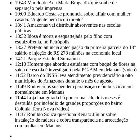
19:43
Marido de Ana Maria Braga diz que soube de
separação pela imprensa
19:00
Eduardo Costa se pronuncia sobre affair com mulher
casada: ‘A gente nem ficou direito’
18:41
Amazonas vai distribuir absorventes nas escolas
públicas
18:32
Idosa é morta e esquartejada pelo filho com
esquizofrenia, no Petrópolis
18:27
Prefeito anuncia antecipação da primeira parcela do 13º
salário e injeção de R$ 278 milhões na economia local
14:51
Parque Estadual Sumaúma
12:10
Homem que abordou estudante com buquê de flores na
saída de escola é investigado pela PC-AM em Manaus (vídeo)
11:52
Barco do INSS leva atendimento previdenciário a oito
municípios do Amazonas durante o mês de agosto
11:49
Rodoviários suspendem paralisação e ônibus circulam
normalmente em Manaus
11:44
Loja inaugurada há pouco mais de dois meses é
destruída por incêndio de grandes proporções no bairro
Colônia Terra Nova (vídeo)
11:37
Ronildo Souza questiona Renato Júnior sobre
instalação de radares e cobra transparência na arrecadação
com multas em Manaus