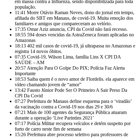
em massa contra a Influenza, sendo disponibilizada para toda
população.
11:41
Morre Otávio Raman Neves, dono do jornal em tempo,
afiliada do SBT em Manaus, de covid-19. Muita emoção dos
familiares e amigos que compareceram ao velório.
17:35
Omar Aziz anuncia, CPI da Covid não fará recesso.
18:55
594 doses vencidas da AstraZeneca foram aplicadas no
Amazonas
18:13
402 mil casos de covid-19, já ultrapassa no Amazonas e
registra 14 novos óbitos.
07:35
Covid-19, Wilson Lima, família Lins X CPI DA
SAÚDE – AM
20:57
Atenção Para O Golpe Do PIX; Polícia Faz Alerta
Importante
18:53
Saiba quem é o novo amor de Flordelis. ela aparece em
vídeo chamando jovem de “amor”
13:42
Fausto Júnior Pode Ser O Primeiro A Sair Preso Da
CPI Da Covid
07:27
Prefeitura de Manaus define esquema para o ‘viradão’
da vacinação contra a Covid-19 nos dias 29 e 30/6
07:21
Mais de 100 agentes da Segurança Pública atuaram
durante a operação ‘Live Parintins 2021’
07:17
Polícia Militar recupera veículos e detém suspeito por
furto de carro neste fim de semana
15:26
Prefeitura abre processo seletivo para professores de