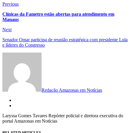
Navegação
Previous
Previous
post:
de
Clínicas da Fametro estão abertas para atendimento em
Manaus
Post
Next
Next
post:
Senador Omar participa de reunião estratégica com presidente Lula
e líderes do Congresso
Redação Amazonas em Notícias
Laryssa Gomes Tavares Repórter policial e diretora executiva do
portal Amazonas em Notícias
RELATED ARTICLES