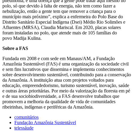
pneumonia, é uma doença que a gente pode tratar aqui mesmo no
polo, só que devido à falta de energia, não tem como fazer a
nebulização, então a gente tem que remover a criança para o
município mais próximo”, explica a enfermeira do Polo Base do
Distrito Sanitário Especial Indígena (Dsei) Médio Rio Solimões e
Afluentes (MRSA), Claudia Mariscal. Em 2020, placas solares
foram instaladas no polo, que atende mais de 105 famílias do
povo Madija Kulina.
Sobre a FAS
Fundada em 2008 e com sede em Manaus/AM, a Fundação
Amazônia Sustentável (FAS) é uma organização da sociedade civil
e sem fins lucrativos que dissemina e implementa conhecimentos
sobre desenvolvimento sustentável, contribuindo para a conservação
da Amazônia. A instituição atua com projetos voltados para
educação, empreendedorismo, turismo sustentável, inovação, saúde
e outras áreas prioritárias. Por meio da valorização da floresta em pé
e de sua sociobiodiversidade, a FAS desenvolve trabalhos que
promovem a melhoria da qualidade de vida de comunidades
ribeirinhas, indígenas e periféricas da Amazônia.
comunitários
Fundação Amazônia Sustentável
telessáude