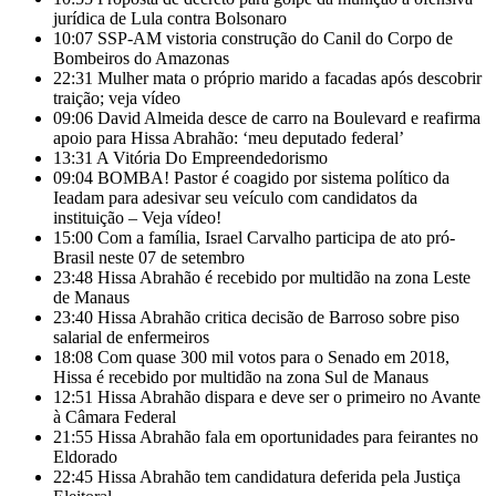
jurídica de Lula contra Bolsonaro
10:07
SSP-AM vistoria construção do Canil do Corpo de
Bombeiros do Amazonas
22:31
Mulher mata o próprio marido a facadas após descobrir
traição; veja vídeo
09:06
David Almeida desce de carro na Boulevard e reafirma
apoio para Hissa Abrahão: ‘meu deputado federal’
13:31
A Vitória Do Empreendedorismo
09:04
BOMBA! Pastor é coagido por sistema político da
Ieadam para adesivar seu veículo com candidatos da
instituição – Veja vídeo!
15:00
Com a família, Israel Carvalho participa de ato pró-
Brasil neste 07 de setembro
23:48
Hissa Abrahão é recebido por multidão na zona Leste
de Manaus
23:40
Hissa Abrahão critica decisão de Barroso sobre piso
salarial de enfermeiros
18:08
Com quase 300 mil votos para o Senado em 2018,
Hissa é recebido por multidão na zona Sul de Manaus
12:51
Hissa Abrahão dispara e deve ser o primeiro no Avante
à Câmara Federal
21:55
Hissa Abrahão fala em oportunidades para feirantes no
Eldorado
22:45
Hissa Abrahão tem candidatura deferida pela Justiça