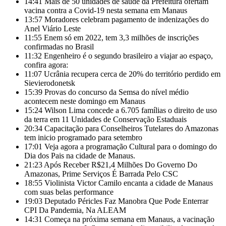
14:41
Mais de 50 unidades de saúde da Prefeitura ofertam
vacina contra a Covid-19 nesta semana em Manaus
13:57
Moradores celebram pagamento de indenizações do
Anel Viário Leste
11:55
Enem só em 2022, tem 3,3 milhões de inscrições
confirmadas no Brasil
11:32
Engenheiro é o segundo brasileiro a viajar ao espaço,
confira agora:
11:07
Ucrânia recupera cerca de 20% do território perdido em
Sievierodonetsk
15:39
Provas do concurso da Semsa do nível médio
acontecem neste domingo em Manaus
15:24
Wilson Lima concede a 6.705 famílias o direito de uso
da terra em 11 Unidades de Conservação Estaduais
20:34
Capacitação para Conselheiros Tutelares do Amazonas
tem inicio programado para setembro
17:01
Veja agora a programação Cultural para o domingo do
Dia dos Pais na cidade de Manaus.
21:23
Após Receber R$21,4 Milhões Do Governo Do
Amazonas, Prime Serviços É Barrada Pelo CSC
18:55
Violinista Victor Camilo encanta a cidade de Manaus
com suas belas performance
19:03
Deputado Péricles Faz Manobra Que Pode Enterrar
CPI Da Pandemia, Na ALEAM
14:31
Começa na próxima semana em Manaus, a vacinação