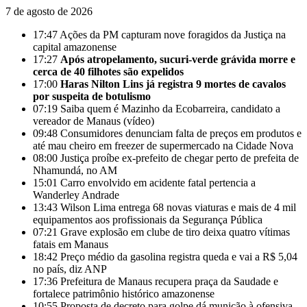
7 de agosto de 2026
17:47
Ações da PM capturam nove foragidos da Justiça na
capital amazonense
17:27
Após atropelamento, sucuri-verde grávida morre e
cerca de 40 filhotes são expelidos
17:00
Haras Nilton Lins já registra 9 mortes de cavalos
por suspeita de botulismo
07:19
Saiba quem é Mazinho da Ecobarreira, candidato a
vereador de Manaus (vídeo)
09:48
Consumidores denunciam falta de preços em produtos e
até mau cheiro em freezer de supermercado na Cidade Nova
08:00
Justiça proíbe ex-prefeito de chegar perto de prefeita de
Nhamundá, no AM
15:01
Carro envolvido em acidente fatal pertencia a
Wanderley Andrade
13:43
Wilson Lima entrega 68 novas viaturas e mais de 4 mil
equipamentos aos profissionais da Segurança Pública
07:21
Grave explosão em clube de tiro deixa quatro vítimas
fatais em Manaus
18:42
Preço médio da gasolina registra queda e vai a R$ 5,04
no país, diz ANP
17:36
Prefeitura de Manaus recupera praça da Saudade e
fortalece patrimônio histórico amazonense
10:55
Proposta de decreto para golpe dá munição à ofensiva