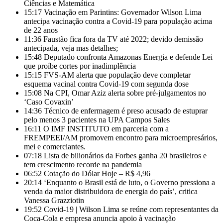
Ciências e Matemática
15:17
Vacinação em Parintins: Governador Wilson Lima
antecipa vacinação contra a Covid-19 para população acima
de 22 anos
11:36
Faustão fica fora da TV até 2022; devido demissão
antecipada, veja mas detalhes;
15:48
Deputado confronta Amazonas Energia e defende Lei
que proíbe cortes por inadimplência
15:15
FVS-AM alerta que população deve completar
esquema vacinal contra Covid-19 com segunda dose
15:08
Na CPI, Omar Aziz alerta sobre pré-julgamentos no
‘Caso Covaxin’
14:36
Técnico de enfermagem é preso acusado de estuprar
pelo menos 3 pacientes na UPA Campos Sales
16:11
O IMF INSTITUTO em parceria com a
FREMPEEI/AM promovem encontro para microempresários,
mei e comerciantes.
07:18
Lista de bilionários da Forbes ganha 20 brasileiros e
tem crescimento recorde na pandemia
06:52
Cotação do Dólar Hoje – R$ 4,96
20:14
‘Enquanto o Brasil está de luto, o Governo pressiona a
venda da maior distribuidora de energia do país’, critica
Vanessa Grazziotin
19:52
Covid-19 | Wilson Lima se reúne com representantes da
Coca-Cola e empresa anuncia apoio à vacinação