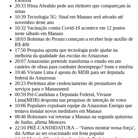
Eleitoral
20:33
Hissa Abrahão pede aos eleitores que compareçam às
urnas
10:39
Tecnologia 5G: Sinal em Manaus será ativado até
novembro deste ano
10:32
Vacinação contra Covid-19 acontece em 12 postos
neste sábado em Manaus
18:03
Bolsistas do Prouni começam a receber hoje auxílio de
R$ 400
17:50
Pesquisa aponta que tecnologia pode ajudar na
melhoria da qualidade das escolas no Amazonas
20:07
Amazonino pretende transforma o estado em um
canteiro de obras para combater desemprego? fome e miséria
19:46
Viviane Lima é aposta do MDB para ser deputada
federal do Amazonas
20:23
Prefeitura abre credenciamento de prestadores de
serviços para o Manausmed
00:59
Pré-Candidata a Deputada Federal, Viviane
Lima(MDB) desponta nas pesquisas de intenção de votos
10:06
Populares expulsam equipe da Amazonas Energia que
tentava instalar novos medidores em Manaus
08:46
Bolsonaro vai retornar a Manaus na segunda quinzena
de Junho, afirma Menezes
22:10
PRÉ-CANDIDATURA – ‘Vamos mostrar nossa força’,
diz Arthur ao ser ovacionado em festa popular