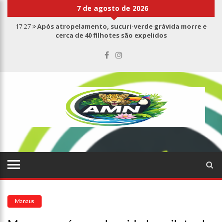
7 de agosto de 2026
17:27
Após atropelamento, sucuri-verde grávida morre e
cerca de 40 filhotes são expelidos
17:00
Haras Nilton Lins já registra 9 mortes de cavalos por
suspeita de botulismo
07:19
Saiba quem é Mazinho da Ecobarreira, candidato a vereador
de Manaus (vídeo)
09:48
Consumidores denunciam falta de preços em produtos e até
mau cheiro em freezer de supermercado na Cidade Nova
08:00
Justiça proíbe ex-prefeito de chegar perto de prefeita de
Nhamundá, no AM
15:01
Carro envolvido em acidente fatal pertencia a Wanderley
Andrade
13:43
Wilson Lima entrega 68 novas viaturas e mais de 4 mil
equipamentos aos profissionais da Segurança Pública
07:21
Grave explosão em clube de tiro deixa quatro vítimas fatais
em Manaus
Manaus
18:42
Preço médio da gasolina registra queda e vai a R$ 5,04 no
país, diz ANP