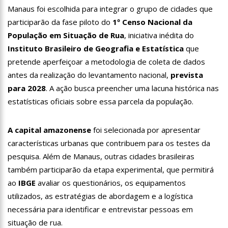
18:08
Com quase 300 mil votos para o Senado em 2018, Hissa é
Manaus foi escolhida para integrar o grupo de cidades que
recebido por multidão na zona Sul de Manaus
participarão da fase piloto do
1º Censo Nacional da
12:51
Hissa Abrahão dispara e deve ser o primeiro no Avante à
População em Situação de Rua
, iniciativa inédita do
Câmara Federal
Instituto Brasileiro de Geografia e Estatística
que
21:55
Hissa Abrahão fala em oportunidades para feirantes no
Eldorado
pretende aperfeiçoar a metodologia de coleta de dados
antes da realização do levantamento nacional,
prevista
22:45
Hissa Abrahão tem candidatura deferida pela Justiça Eleitoral
para 2028
. A ação busca preencher uma lacuna histórica nas
20:33
Hissa Abrahão pede aos eleitores que compareçam às urnas
estatísticas oficiais sobre essa parcela da população.
10:39
Tecnologia 5G: Sinal em Manaus será ativado até novembro
A capital amazonense
foi selecionada por apresentar
deste ano
características urbanas que contribuem para os testes da
10:32
Vacinação contra Covid-19 acontece em 12 postos neste
sábado em Manaus
pesquisa. Além de Manaus, outras cidades brasileiras
18:03
Bolsistas do Prouni começam a receber hoje auxílio de R$
também participarão da etapa experimental, que permitirá
400
ao
IBGE
avaliar os questionários, os equipamentos
17:50
Pesquisa aponta que tecnologia pode ajudar na melhoria da
utilizados, as estratégias de abordagem e a logística
qualidade das escolas no Amazonas
necessária para identificar e entrevistar pessoas em
20:07
Amazonino pretende transforma o estado em um canteiro de
obras para combater desemprego? fome e miséria
situação de rua.