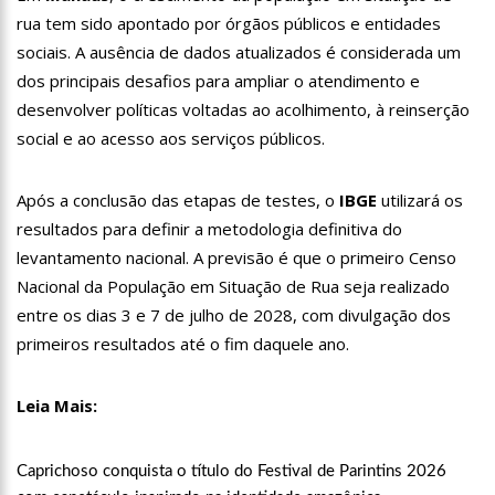
11:07
Ucrânia recupera cerca de 20% do território perdido em
rua tem sido apontado por órgãos públicos e entidades
Sievierodonetsk
sociais. A ausência de dados atualizados é considerada um
15:39
Provas do concurso da Semsa do nível médio acontecem
dos principais desafios para ampliar o atendimento e
neste domingo em Manaus
desenvolver políticas voltadas ao acolhimento, à reinserção
15:24
Wilson Lima concede a 6.705 famílias o direito de uso da terra
em 11 Unidades de Conservação Estaduais
social e ao acesso aos serviços públicos.
20:34
Capacitação para Conselheiros Tutelares do Amazonas tem
inicio programado para setembro
Após a conclusão das etapas de testes, o
IBGE
utilizará os
17:01
Veja agora a programação Cultural para o domingo do Dia
resultados para definir a metodologia definitiva do
dos Pais na cidade de Manaus.
levantamento nacional. A previsão é que o primeiro Censo
21:23
Após Receber R$21,4 Milhões Do Governo Do Amazonas,
Nacional da População em Situação de Rua seja realizado
Prime Serviços É Barrada Pelo CSC
entre os dias 3 e 7 de julho de 2028, com divulgação dos
18:55
Violinista Victor Camilo encanta a cidade de Manaus com
suas belas performance
primeiros resultados até o fim daquele ano.
19:03
Deputado Péricles Faz Manobra Que Pode Enterrar CPI Da
Pandemia, Na ALEAM
Leia Mais:
14:31
Começa na próxima semana em Manaus, a vacinação em
massa contra a Influenza, sendo disponibilizada para toda
população.
11:41
Morre Otávio Raman Neves, dono do jornal em tempo,
Caprichoso conquista o título do Festival de Parintins 2026
afiliada do SBT em Manaus, de covid-19. Muita emoção dos