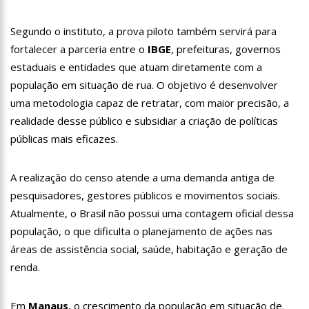
19:46
Viviane Lima é aposta do MDB para ser deputada federal do
Amazonas
Segundo o instituto, a prova piloto também servirá para
20:23
Prefeitura abre credenciamento de prestadores de serviços
fortalecer a parceria entre o
IBGE
, prefeituras, governos
para o Manausmed
estaduais e entidades que atuam diretamente com a
00:59
Pré-Candidata a Deputada Federal, Viviane Lima(MDB)
desponta nas pesquisas de intenção de votos
população em situação de rua. O objetivo é desenvolver
uma metodologia capaz de retratar, com maior precisão, a
10:06
Populares expulsam equipe da Amazonas Energia que
tentava instalar novos medidores em Manaus
realidade desse público e subsidiar a criação de políticas
08:46
Bolsonaro vai retornar a Manaus na segunda quinzena de
públicas mais eficazes.
Junho, afirma Menezes
22:10
PRÉ-CANDIDATURA – ‘Vamos mostrar nossa força’, diz Arthur
A realização do censo atende a uma demanda antiga de
ao ser ovacionado em festa popular
pesquisadores, gestores públicos e movimentos sociais.
14:41
Mais de 50 unidades de saúde da Prefeitura ofertam vacina
contra a Covid-19 nesta semana em Manaus
Atualmente, o Brasil não possui uma contagem oficial dessa
13:57
Moradores celebram pagamento de indenizações do Anel
população, o que dificulta o planejamento de ações nas
Viário Leste
áreas de assistência social, saúde, habitação e geração de
11:55
Enem só em 2022, tem 3,3 milhões de inscrições confirmadas
renda.
no Brasil
11:32
Engenheiro é o segundo brasileiro a viajar ao espaço, confira
agora:
Em
Manaus
, o crescimento da população em situação de