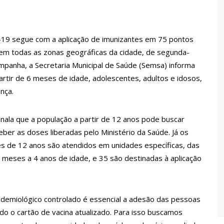
ina registra queda e vai a R$ 5,04 no país, diz ANP
d-19 segue com a aplicação de imunizantes em 75 pontos
 em todas as zonas geográficas da cidade, de segunda-
s recupera praça da Saudade e fortalece patrimônio histórico
campanha, a Secretaria Municipal de Saúde (Semsa) informa
partir de 6 meses de idade, adolescentes, adultos e idosos,
nça.
 para golpe dá munição à ofensiva jurídica de Lula contra
sinala que a população a partir de 12 anos pode buscar
nstrução do Canil do Corpo de Bombeiros do Amazonas
ber as doses liberadas pelo Ministério da Saúde. Já os
es de 12 anos são atendidos em unidades específicas, das
 meses a 4 anos de idade, e 35 são destinadas à aplicação
io marido a facadas após descobrir traição; veja vídeo
 de carro na Boulevard e reafirma apoio para Hissa Abrahão:
demiológico controlado é essencial a adesão das pessoas
ndo o cartão de vacina atualizado. Para isso buscamos