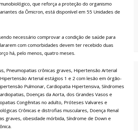
imunobiológico, que reforça a proteção do organismo
bvariantes da Ômicron, está disponível em 55 Unidades de
em oportunidades para feirantes no Eldorado
ndidatura deferida pela Justiça Eleitoral
o sendo necessário comprovar a condição de saúde para
eclararem com comorbidades devem ter recebido duas
orço há, pelo menos, quatro meses.
 aos eleitores que compareçam às urnas
s, Pneumopatias crônicas graves, Hipertensão Arterial
al em Manaus será ativado até novembro deste ano
 Hipertensão Arterial estágios 1 e 2 com lesão em órgão-
e Hipertensão Pulmonar, Cardiopatia Hipertensiva, Síndromes
icardiopatias, Doenças da Aorta, dos Grandes Vasos e
ovid-19 acontece em 12 postos neste sábado em Manaus
diopatias Congênitas no adulto, Próteses Valvares e
ológicas Crônicas e distrofias musculares, Doença Renal
 começam a receber hoje auxílio de R$ 400
cas graves, obesidade mórbida, Síndrome de Down e
ônica.