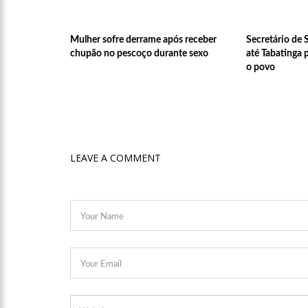
22:10
PRÉ-CANDIDATURA – ‘
Mulher sofre derrame após receber
Secretário de
festa popular
chupão no pescoço durante sexo
até Tabatinga 
14:41
Mais de 50 unidades
o povo
semana em Manaus
13:57
Moradores celebram
LEAVE A COMMENT
11:55
Enem só em 2022, te
11:32
Engenheiro é o segun
11:07
Ucrânia recupera ce
15:39
Provas do concurso