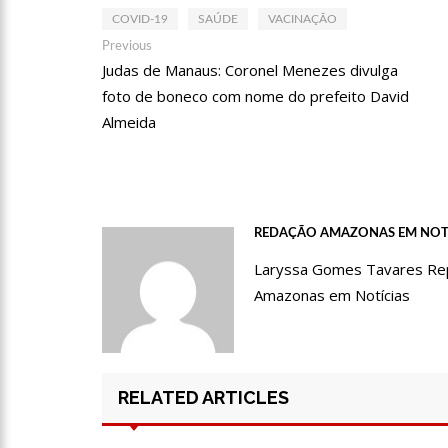
17:50
Pesquisa aponta que
COVID-19
SAÚDE
VACINAÇÃO
no Amazonas
Navegação
Previous
Previous
post:
20:07
Amazonino pretende
Judas de Manaus: Coronel Menezes divulga
de
foto de boneco com nome do prefeito David
Post
desemprego? fome e misér
Almeida
19:46
Viviane Lima é apo
20:23
Prefeitura abre cr
REDAÇÃO AMAZONAS EM NOT
Laryssa Gomes Tavares Repór
00:59
Pré-Candidata a De
Amazonas em Notícias
intenção de votos
10:06
Populares expulsam
medidores em Manaus
RELATED ARTICLES
08:46
Bolsonaro vai reto