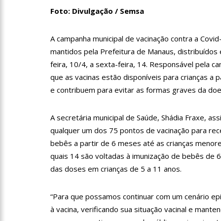
Foto: Divulgação / Semsa
18:42
Preço médio da gasol
A campanha municipal de vacinação contra a Covi
mantidos pela Prefeitura de Manaus, distribuídos
17:36
Prefeitura de Manau
feira, 10/4, a sexta-feira, 14. Responsável pela 
amazonense
que as vacinas estão disponíveis para crianças a 
e contribuem para evitar as formas graves da doe
10:55
Proposta de decreto
Bolsonaro
A secretária municipal de Saúde, Shádia Fraxe, as
10:07
SSP-AM vistoria co
qualquer um dos 75 pontos de vacinação para rece
bebês a partir de 6 meses até as crianças menor
quais 14 são voltadas à imunização de bebês de 6
22:31
Mulher mata o própr
das doses em crianças de 5 a 11 anos.
09:06
David Almeida desce
“Para que possamos continuar com um cenário epi
à vacina, verificando sua situação vacinal e mante
‘meu deputado federal’