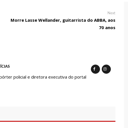
 tecnologia pode ajudar na melhoria da qualidade das escolas
Next
Next
post:
 transforma o estado em um canteiro de obras para combater
Morre Lasse Wellander, guitarrista do ABBA, aos
70 anos
ia
sta do MDB para ser deputada federal do Amazonas
edenciamento de prestadores de serviços para o Manausmed
ÍCIAS
ter policial e diretora executiva do portal
putada Federal, Viviane Lima(MDB) desponta nas pesquisas de
 equipe da Amazonas Energia que tentava instalar novos
rnar a Manaus na segunda quinzena de Junho, afirma Menezes