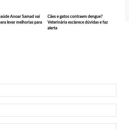
Vamos mostrar nossa força’, diz Arthur ao ser ovacionado em
 Saúde Anoar Samad vai
Cães e gatos contraem dengue?
para levar melhorias para
Veterinária esclarece dúvidas e faz
 de saúde da Prefeitura ofertam vacina contra a Covid-19 nesta
alerta
 pagamento de indenizações do Anel Viário Leste
m 3,3 milhões de inscrições confirmadas no Brasil
do brasileiro a viajar ao espaço, confira agora:
rca de 20% do território perdido em Sievierodonetsk
 da Semsa do nível médio acontecem neste domingo em Manaus