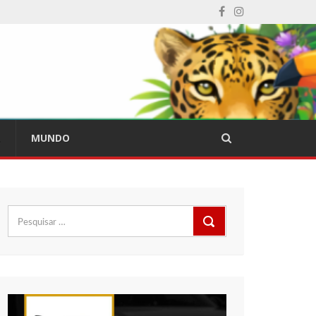
L
MUNDO
Pesquisar
por: