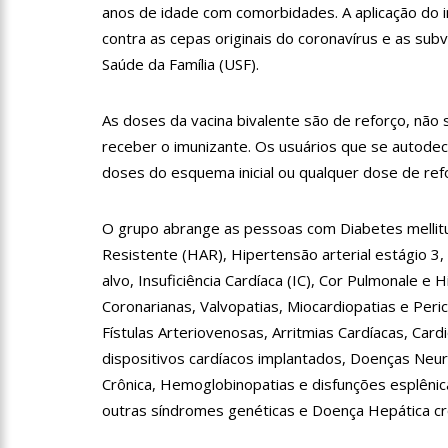
anos de idade com comorbidades. A aplicação do 
contra as cepas originais do coronavírus e as su
21:55
Hissa Abrahão fala 
Saúde da Família (USF).
22:45
Hissa Abrahão tem ca
As doses da vacina bivalente são de reforço, nã
receber o imunizante. Os usuários que se autod
doses do esquema inicial ou qualquer dose de ref
20:33
Hissa Abrahão pede
O grupo abrange as pessoas com Diabetes mellitu
10:39
Tecnologia 5G: Sin
Resistente (HAR), Hipertensão arterial estágio 3,
alvo, Insuficiência Cardíaca (IC), Cor Pulmonale 
Coronarianas, Valvopatias, Miocardiopatias e Per
10:32
Vacinação contra C
Fístulas Arteriovenosas, Arritmias Cardíacas, Car
dispositivos cardíacos implantados, Doenças Neur
18:03
Bolsistas do Prouni
Crônica, Hemoglobinopatias e disfunções esplêni
outras síndromes genéticas e Doença Hepática cr