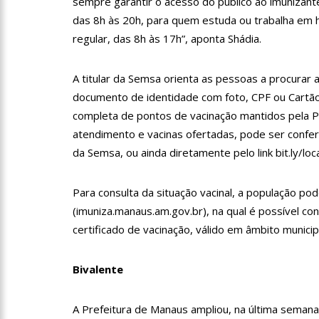
sempre garantir o acesso do público ao imunizan
13:31
A Vitória Do Empre
das 8h às 20h, para quem estuda ou trabalha em 
regular, das 8h às 17h”, aponta Shádia.
09:04
BOMBA! Pastor é coa
A titular da Semsa orienta as pessoas a procurar
com candidatos da instituiç
documento de identidade com foto, CPF ou Cartão N
15:00
Com a família, Israe
completa de pontos de vacinação mantidos pela P
atendimento e vacinas ofertadas, pode ser confer
da Semsa, ou ainda diretamente pelo link bit.ly/loc
23:48
Hissa Abrahão é re
Para consulta da situação vacinal, a população po
23:40
Hissa Abrahão criti
(imuniza.manaus.am.gov.br), na qual é possível conf
certificado de vacinação, válido em âmbito municip
18:08
Com quase 300 mil v
Bivalente
zona Sul de Manaus
12:51
Hissa Abrahão dispa
A Prefeitura de Manaus ampliou, na última semana,