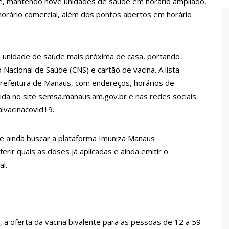
te, mantendo nove unidades de saúde em horário ampliado,
endedorismo
horário comercial, além dos pontos abertos em horário
gido por sistema político da Ieadam para adesivar seu veículo
 a unidade de saúde mais próxima de casa, portando
ão – Veja vídeo!
acional de Saúde (CNS) e cartão de vacina. A lista
l Carvalho participa de ato pró-Brasil neste 07 de setembro
refeitura de Manaus, com endereços, horários de
ida no site semsa.manaus.am.gov.br e nas redes sociais
alvacinacovid19.
cebido por multidão na zona Leste de Manaus
de ainda buscar a plataforma Imuniza Manaus
ca decisão de Barroso sobre piso salarial de enfermeiros
erir quais as doses já aplicadas e ainda emitir o
al.
otos para o Senado em 2018, Hissa é recebido por multidão na
ra e deve ser o primeiro no Avante à Câmara Federal
 a oferta da vacina bivalente para as pessoas de 12 a 59