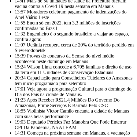
14:41
Mais de 50 unidades de saúde da Prefeitura ofertam
vacina contra a Covid-19 nesta semana em Manaus
13:57
Moradores celebram pagamento de indenizações do
Anel Viário Leste
11:55
Enem só em 2022, tem 3,3 milhões de inscrições
confirmadas no Brasil
11:32
Engenheiro é o segundo brasileiro a viajar ao espaço,
confira agora:
11:07
Ucrânia recupera cerca de 20% do território perdido em
Sievierodonetsk
15:39
Provas do concurso da Semsa do nível médio
acontecem neste domingo em Manaus
15:24
Wilson Lima concede a 6.705 famílias o direito de uso
da terra em 11 Unidades de Conservação Estaduais
20:34
Capacitação para Conselheiros Tutelares do Amazonas
tem inicio programado para setembro
17:01
Veja agora a programação Cultural para o domingo do
Dia dos Pais na cidade de Manaus.
21:23
Após Receber R$21,4 Milhões Do Governo Do
Amazonas, Prime Serviços É Barrada Pelo CSC
18:55
Violinista Victor Camilo encanta a cidade de Manaus
com suas belas performance
19:03
Deputado Péricles Faz Manobra Que Pode Enterrar
CPI Da Pandemia, Na ALEAM
14:31
Começa na próxima semana em Manaus, a vacinação