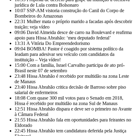
jurídica de Lula contra Bolsonaro
10:07
SSP-AM vistoria construção do Canil do Corpo de
Bombeiros do Amazonas
22:31
Mulher mata o próprio marido a facadas após descobrir
traição; veja vídeo
09:06
David Almeida desce de carro na Boulevard e reafirma
apoio para Hissa Abrahão: ‘meu deputado federal’
13:31
A Vitória Do Empreendedorismo
09:04
BOMBA! Pastor é coagido por sistema político da
Ieadam para adesivar seu veículo com candidatos da
instituição – Veja vídeo!
15:00
Com a família, Israel Carvalho participa de ato pró-
Brasil neste 07 de setembro
23:48
Hissa Abrahão é recebido por multidão na zona Leste
de Manaus
23:40
Hissa Abrahão critica decisão de Barroso sobre piso
salarial de enfermeiros
18:08
Com quase 300 mil votos para o Senado em 2018,
Hissa é recebido por multidão na zona Sul de Manaus
12:51
Hissa Abrahão dispara e deve ser o primeiro no Avante
à Câmara Federal
21:55
Hissa Abrahão fala em oportunidades para feirantes no
Eldorado
22:45
Hissa Abrahão tem candidatura deferida pela Justiça