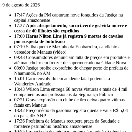
9 de agosto de 2026
17:47
Ações da PM capturam nove foragidos da Justiça na
capital amazonense
17:27
Após atropelamento, sucuri-verde grávida morre e
cerca de 40 filhotes são expelidos
17:00
Haras Nilton Lins já registra 9 mortes de cavalos
por suspeita de botulismo
07:19
Saiba quem é Mazinho da Ecobarreira, candidato a
vereador de Manaus (vídeo)
09:48
Consumidores denunciam falta de preços em produtos e
até mau cheiro em freezer de supermercado na Cidade Nova
08:00
Justiça proíbe ex-prefeito de chegar perto de prefeita de
Nhamundá, no AM
15:01
Carro envolvido em acidente fatal pertencia a
Wanderley Andrade
13:43
Wilson Lima entrega 68 novas viaturas e mais de 4 mil
equipamentos aos profissionais da Segurança Pública
07:21
Grave explosão em clube de tiro deixa quatro vítimas
fatais em Manaus
18:42
Preço médio da gasolina registra queda e vai a R$ 5,04
no país, diz ANP
17:36
Prefeitura de Manaus recupera praça da Saudade e
fortalece patrimônio histórico amazonense
10:55
Proposta de decreto para golpe dá munição à ofensiva