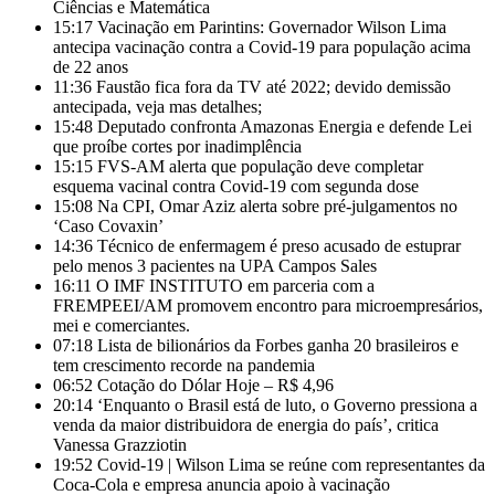
Ciências e Matemática
15:17
Vacinação em Parintins: Governador Wilson Lima
antecipa vacinação contra a Covid-19 para população acima
de 22 anos
11:36
Faustão fica fora da TV até 2022; devido demissão
antecipada, veja mas detalhes;
15:48
Deputado confronta Amazonas Energia e defende Lei
que proíbe cortes por inadimplência
15:15
FVS-AM alerta que população deve completar
esquema vacinal contra Covid-19 com segunda dose
15:08
Na CPI, Omar Aziz alerta sobre pré-julgamentos no
‘Caso Covaxin’
14:36
Técnico de enfermagem é preso acusado de estuprar
pelo menos 3 pacientes na UPA Campos Sales
16:11
O IMF INSTITUTO em parceria com a
FREMPEEI/AM promovem encontro para microempresários,
mei e comerciantes.
07:18
Lista de bilionários da Forbes ganha 20 brasileiros e
tem crescimento recorde na pandemia
06:52
Cotação do Dólar Hoje – R$ 4,96
20:14
‘Enquanto o Brasil está de luto, o Governo pressiona a
venda da maior distribuidora de energia do país’, critica
Vanessa Grazziotin
19:52
Covid-19 | Wilson Lima se reúne com representantes da
Coca-Cola e empresa anuncia apoio à vacinação