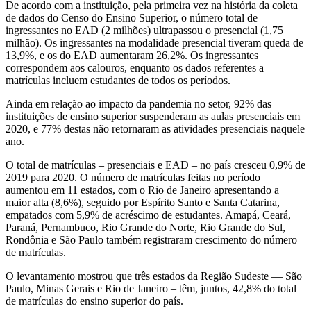
De acordo com a instituição, pela primeira vez na história da coleta
de dados do Censo do Ensino Superior, o número total de
ingressantes no EAD (2 milhões) ultrapassou o presencial (1,75
milhão). Os ingressantes na modalidade presencial tiveram queda de
13,9%, e os do EAD aumentaram 26,2%. Os ingressantes
correspondem aos calouros, enquanto os dados referentes a
matrículas incluem estudantes de todos os períodos.
Ainda em relação ao impacto da pandemia no setor, 92% das
instituições de ensino superior suspenderam as aulas presenciais em
2020, e 77% destas não retornaram as atividades presenciais naquele
ano.
O total de matrículas – presenciais e EAD – no país cresceu 0,9% de
2019 para 2020. O número de matrículas feitas no período
aumentou em 11 estados, com o Rio de Janeiro apresentando a
maior alta (8,6%), seguido por Espírito Santo e Santa Catarina,
empatados com 5,9% de acréscimo de estudantes. Amapá, Ceará,
Paraná, Pernambuco, Rio Grande do Norte, Rio Grande do Sul,
Rondônia e São Paulo também registraram crescimento do número
de matrículas.
O levantamento mostrou que três estados da Região Sudeste — São
Paulo, Minas Gerais e Rio de Janeiro – têm, juntos, 42,8% do total
de matrículas do ensino superior do país.