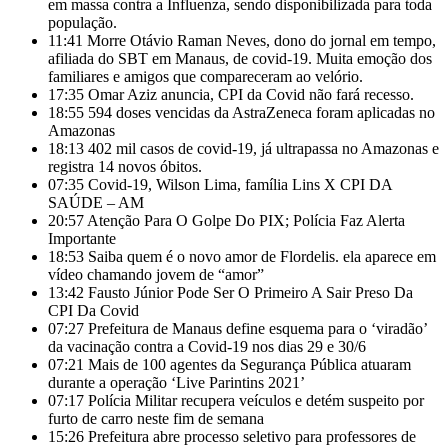
em massa contra a Influenza, sendo disponibilizada para toda
população.
11:41
Morre Otávio Raman Neves, dono do jornal em tempo,
afiliada do SBT em Manaus, de covid-19. Muita emoção dos
familiares e amigos que compareceram ao velório.
17:35
Omar Aziz anuncia, CPI da Covid não fará recesso.
18:55
594 doses vencidas da AstraZeneca foram aplicadas no
Amazonas
18:13
402 mil casos de covid-19, já ultrapassa no Amazonas e
registra 14 novos óbitos.
07:35
Covid-19, Wilson Lima, família Lins X CPI DA
SAÚDE – AM
20:57
Atenção Para O Golpe Do PIX; Polícia Faz Alerta
Importante
18:53
Saiba quem é o novo amor de Flordelis. ela aparece em
vídeo chamando jovem de “amor”
13:42
Fausto Júnior Pode Ser O Primeiro A Sair Preso Da
CPI Da Covid
07:27
Prefeitura de Manaus define esquema para o ‘viradão’
da vacinação contra a Covid-19 nos dias 29 e 30/6
07:21
Mais de 100 agentes da Segurança Pública atuaram
durante a operação ‘Live Parintins 2021’
07:17
Polícia Militar recupera veículos e detém suspeito por
furto de carro neste fim de semana
15:26
Prefeitura abre processo seletivo para professores de