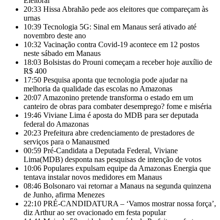
Eleitoral
20:33
Hissa Abrahão pede aos eleitores que compareçam às
urnas
10:39
Tecnologia 5G: Sinal em Manaus será ativado até
novembro deste ano
10:32
Vacinação contra Covid-19 acontece em 12 postos
neste sábado em Manaus
18:03
Bolsistas do Prouni começam a receber hoje auxílio de
R$ 400
17:50
Pesquisa aponta que tecnologia pode ajudar na
melhoria da qualidade das escolas no Amazonas
20:07
Amazonino pretende transforma o estado em um
canteiro de obras para combater desemprego? fome e miséria
19:46
Viviane Lima é aposta do MDB para ser deputada
federal do Amazonas
20:23
Prefeitura abre credenciamento de prestadores de
serviços para o Manausmed
00:59
Pré-Candidata a Deputada Federal, Viviane
Lima(MDB) desponta nas pesquisas de intenção de votos
10:06
Populares expulsam equipe da Amazonas Energia que
tentava instalar novos medidores em Manaus
08:46
Bolsonaro vai retornar a Manaus na segunda quinzena
de Junho, afirma Menezes
22:10
PRÉ-CANDIDATURA – ‘Vamos mostrar nossa força’,
diz Arthur ao ser ovacionado em festa popular