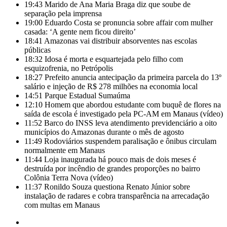
19:43
Marido de Ana Maria Braga diz que soube de
separação pela imprensa
19:00
Eduardo Costa se pronuncia sobre affair com mulher
casada: ‘A gente nem ficou direito’
18:41
Amazonas vai distribuir absorventes nas escolas
públicas
18:32
Idosa é morta e esquartejada pelo filho com
esquizofrenia, no Petrópolis
18:27
Prefeito anuncia antecipação da primeira parcela do 13º
salário e injeção de R$ 278 milhões na economia local
14:51
Parque Estadual Sumaúma
12:10
Homem que abordou estudante com buquê de flores na
saída de escola é investigado pela PC-AM em Manaus (vídeo)
11:52
Barco do INSS leva atendimento previdenciário a oito
municípios do Amazonas durante o mês de agosto
11:49
Rodoviários suspendem paralisação e ônibus circulam
normalmente em Manaus
11:44
Loja inaugurada há pouco mais de dois meses é
destruída por incêndio de grandes proporções no bairro
Colônia Terra Nova (vídeo)
11:37
Ronildo Souza questiona Renato Júnior sobre
instalação de radares e cobra transparência na arrecadação
com multas em Manaus