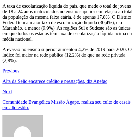
A taxa de escolarização líquida do país, que mede o total de jovens
de 18 a 24 anos matriculados no ensino superior em relação ao total
da população da mesma faixa etária, é de apenas 17,8%. O Distrito
Federal tem a maior taxa de escolarização líquida (30,4%), e o
Maranhão, a menor (9,9%). As regiões Sul e Sudeste são as únicas
em que todos os estados têm taxa de escolarização líquida acima da
média nacional.
A evasão no ensino superior aumentou 4,2% de 2019 para 2020. O
índice foi maior na rede pública (12,2%) do que na rede privada
(2,8%).
Navegação
Previous
Previous
post:
de
Alta da Selic encarece crédito e prestações, diz Anefac
Post
Next
Next
post:
Comunidade Evangélica Missão Ágape, realiza seu culto de casais
em alto estilo.