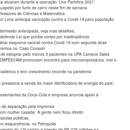
a atuaram durante a operação ‘Live Parintins 2021’
 suspeito por furto de carro neste fim de semana
rofessores de Ciências e Matemática
on Lima antecipa vacinação contra a Covid-19 para população
 demissão antecipada, veja mas detalhes;
efende Lei que proíbe cortes por inadimplência
etar esquema vacinal contra Covid-19 com segunda dose
mentos no ‘Caso Covaxin’
de estuprar pelo menos 3 pacientes na UPA Campos Sales
EMPEEI/AM promovem encontro para microempresários, mei e
brasileiros e tem crescimento recorde na pandemia
o pressiona a venda da maior distribuidora de energia do país’,
resentantes da Coca-Cola e empresa anuncia apoio à
e de separação pela imprensa
om mulher casada: ‘A gente nem ficou direito’
escolas públicas
om esquizofrenia, no Petrópolis
parcela do 13º salário e injeção de R$ 278 milhões na