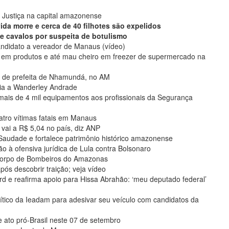
 Justiça na capital amazonense
da morre e cerca de 40 filhotes são expelidos
 de cavalos por suspeita de botulismo
ndidato a vereador de Manaus (vídeo)
 em produtos e até mau cheiro em freezer de supermercado na
to de prefeita de Nhamundá, no AM
cia a Wanderley Andrade
mais de 4 mil equipamentos aos profissionais da Segurança
atro vítimas fatais em Manaus
 vai a R$ 5,04 no país, diz ANP
Saudade e fortalece patrimônio histórico amazonense
o à ofensiva jurídica de Lula contra Bolsonaro
 Corpo de Bombeiros do Amazonas
ós descobrir traição; veja vídeo
d e reafirma apoio para Hissa Abrahão: ‘meu deputado federal’
ítico da Ieadam para adesivar seu veículo com candidatos da
de ato pró-Brasil neste 07 de setembro