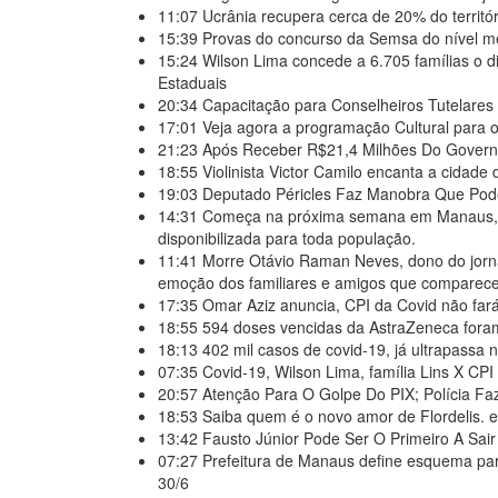
11:07
Ucrânia recupera cerca de 20% do territó
15:39
Provas do concurso da Semsa do nível 
15:24
Wilson Lima concede a 6.705 famílias o 
Estaduais
20:34
Capacitação para Conselheiros Tutelare
17:01
Veja agora a programação Cultural para 
21:23
Após Receber R$21,4 Milhões Do Govern
18:55
Violinista Victor Camilo encanta a cida
19:03
Deputado Péricles Faz Manobra Que Pod
14:31
Começa na próxima semana em Manaus, a
disponibilizada para toda população.
11:41
Morre Otávio Raman Neves, dono do jorna
emoção dos familiares e amigos que comparece
17:35
Omar Aziz anuncia, CPI da Covid não far
18:55
594 doses vencidas da AstraZeneca fora
18:13
402 mil casos de covid-19, já ultrapassa 
07:35
Covid-19, Wilson Lima, família Lins X C
20:57
Atenção Para O Golpe Do PIX; Polícia Faz
18:53
Saiba quem é o novo amor de Flordelis.
13:42
Fausto Júnior Pode Ser O Primeiro A Sai
07:27
Prefeitura de Manaus define esquema para
30/6