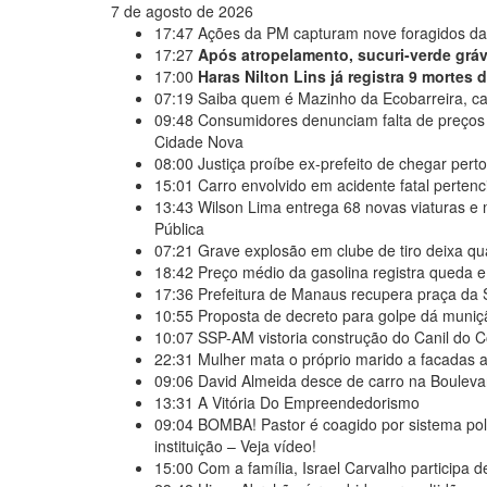
7 de agosto de 2026
17:47
Ações da PM capturam nove foragidos da
17:27
Após atropelamento, sucuri-verde grávi
17:00
Haras Nilton Lins já registra 9 mortes
07:19
Saiba quem é Mazinho da Ecobarreira, ca
09:48
Consumidores denunciam falta de preços
Cidade Nova
08:00
Justiça proíbe ex-prefeito de chegar per
15:01
Carro envolvido em acidente fatal perten
13:43
Wilson Lima entrega 68 novas viaturas e 
Pública
07:21
Grave explosão em clube de tiro deixa qu
18:42
Preço médio da gasolina registra queda e
17:36
Prefeitura de Manaus recupera praça da 
10:55
Proposta de decreto para golpe dá muniçã
10:07
SSP-AM vistoria construção do Canil do
22:31
Mulher mata o próprio marido a facadas ap
09:06
David Almeida desce de carro na Boulevar
13:31
A Vitória Do Empreendedorismo
09:04
BOMBA! Pastor é coagido por sistema pol
instituição – Veja vídeo!
15:00
Com a família, Israel Carvalho participa 