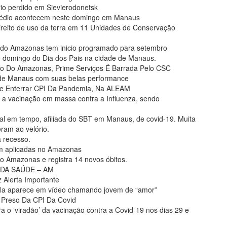
rio perdido em Sievierodonetsk
médio acontecem neste domingo em Manaus
direito de uso da terra em 11 Unidades de Conservação
s do Amazonas tem inicio programado para setembro
o domingo do Dia dos Pais na cidade de Manaus.
o Do Amazonas, Prime Serviços É Barrada Pelo CSC
de de Manaus com suas belas performance
e Enterrar CPI Da Pandemia, Na ALEAM
 vacinação em massa contra a Influenza, sendo
l em tempo, afiliada do SBT em Manaus, de covid-19. Muita
ram ao velório.
á recesso.
m aplicadas no Amazonas
no Amazonas e registra 14 novos óbitos.
PI DA SAÚDE – AM
 Alerta Importante
 ela aparece em vídeo chamando jovem de “amor”
r Preso Da CPI Da Covid
 o ‘viradão’ da vacinação contra a Covid-19 nos dias 29 e