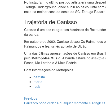
No Instagram, o último post do artista era uma des
Tortuga Underground, onde subiu ao palco junto com 
noite na melhor casa do oeste de SC. Tortuga Raaarr”,
Trajetória de Canisso
Canisso é um dos integrantes históricos do Raimundos.
da banda.
Em outubro de 2002, Canisso deixou Os Raimundos e f
Raimundos e fez turnês ao lado de Digão.
Uma das últimas apresentações de Canisso em Brasíli
pelo
Metrópoles Music
. A banda estava no
line-up
e 
Fases, Me Lambe e A Mais Pedida.
Com informações do Metrópoles
baixista
morte
rock
Navegação
Previous
Previous
post:
Barranco pode ceder a qualquer momento e atingir ca