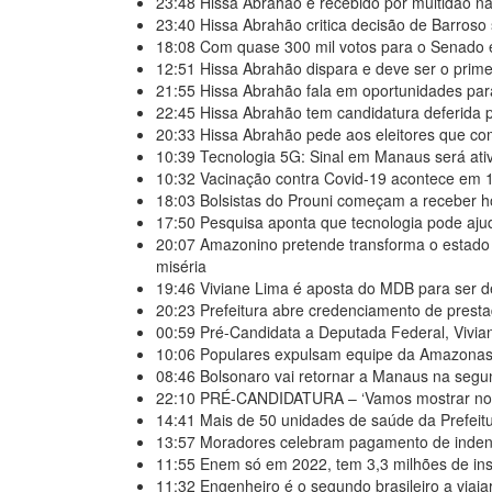
23:48
Hissa Abrahão é recebido por multidão n
23:40
Hissa Abrahão critica decisão de Barroso 
18:08
Com quase 300 mil votos para o Senado 
12:51
Hissa Abrahão dispara e deve ser o prim
21:55
Hissa Abrahão fala em oportunidades para
22:45
Hissa Abrahão tem candidatura deferida pe
20:33
Hissa Abrahão pede aos eleitores que c
10:39
Tecnologia 5G: Sinal em Manaus será at
10:32
Vacinação contra Covid-19 acontece em
18:03
Bolsistas do Prouni começam a receber ho
17:50
Pesquisa aponta que tecnologia pode aju
20:07
Amazonino pretende transforma o estado
miséria
19:46
Viviane Lima é aposta do MDB para ser 
20:23
Prefeitura abre credenciamento de pres
00:59
Pré-Candidata a Deputada Federal, Vivia
10:06
Populares expulsam equipe da Amazonas 
08:46
Bolsonaro vai retornar a Manaus na seg
22:10
PRÉ-CANDIDATURA – ‘Vamos mostrar nossa 
14:41
Mais de 50 unidades de saúde da Prefei
13:57
Moradores celebram pagamento de indeni
11:55
Enem só em 2022, tem 3,3 milhões de ins
11:32
Engenheiro é o segundo brasileiro a viaja