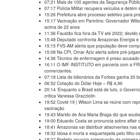
07:21
Mais de 100 agentes da Segurança Públic
07:17
Polícia Militar recupera veículos e detém
15:26
Prefeitura abre processo seletivo para p
15:17
Vacinação em Parintins: Governador Wils
acima de 22 anos
11:36
Faustão fica fora da TV até 2022; devido
15:48
Deputado confronta Amazonas Energia e d
15:15
FVS-AM alerta que população deve compl
15:08
Na CPI, Omar Aziz alerta sobre pré-julga
14:36
Técnico de enfermagem é preso acusado 
16:11
O IMF INSTITUTO em parceria com a FR
comerciantes.
07:18
Lista de bilionários da Forbes ganha 20 
06:52
Cotação do Dólar Hoje – R$ 4,96
20:14
‘Enquanto o Brasil está de luto, o Govern
critica Vanessa Grazziotin
19:52
Covid-19 | Wilson Lima se reúne com rep
vacinação
19:43
Marido de Ana Maria Braga diz que soub
19:00
Eduardo Costa se pronuncia sobre affair c
18:41
Amazonas vai distribuir absorventes nas 
18:32
Idosa é morta e esquartejada pelo filho c
18:27
Prefeito anuncia antecipação da primeira 