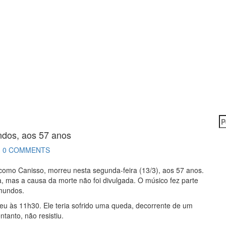
P
po
ndos, aos 57 anos
3
0 COMMENTS
como Canisso, morreu nesta segunda-feira (13/3), aos 57 anos.
, mas a causa da morte não foi divulgada. O músico fez parte
imundos.
ceu às 11h30. Ele teria sofrido uma queda, decorrente de um
tanto, não resistiu.