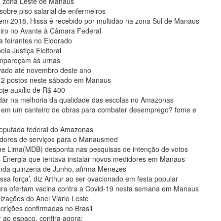
a zona Leste de Manaus
sobre piso salarial de enfermeiros
em 2018, Hissa é recebido por multidão na zona Sul de Manaus
eiro no Avante à Câmara Federal
 feirantes no Eldorado
la Justiça Eleitoral
ompareçam às urnas
ivado até novembro deste ano
 12 postos neste sábado em Manaus
je auxílio de R$ 400
dar na melhoria da qualidade das escolas no Amazonas
 em um canteiro de obras para combater desemprego? fome e
deputada federal do Amazonas
tadores de serviços para o Manausmed
ne Lima(MDB) desponta nas pesquisas de intenção de votos
Energia que tentava instalar novos medidores em Manaus
unda quinzena de Junho, afirma Menezes
força’, diz Arthur ao ser ovacionado em festa popular
tura ofertam vacina contra a Covid-19 nesta semana em Manaus
zações do Anel Viário Leste
crições confirmadas no Brasil
r ao espaço, confira agora: