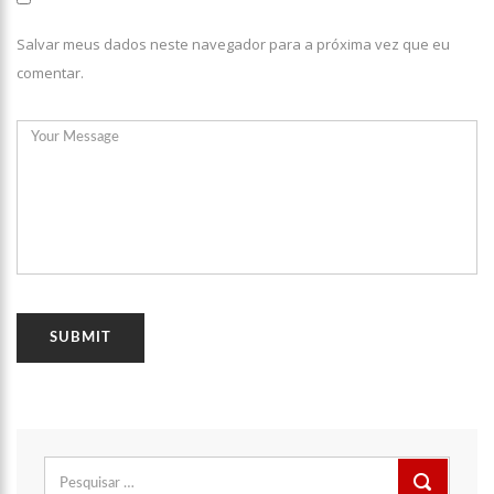
17:35
Omar Aziz anuncia, CPI da Covid não fará recesso.
Salvar meus dados neste navegador para a próxima vez que eu
18:55
594 doses vencidas da AstraZeneca foram aplicadas no
comentar.
Amazonas
18:13
402 mil casos de covid-19, já ultrapassa no Amazonas e
registra 14 novos óbitos.
07:35
Covid-19, Wilson Lima, família Lins X CPI DA SAÚDE – AM
20:57
Atenção Para O Golpe Do PIX; Polícia Faz Alerta Importante
18:53
Saiba quem é o novo amor de Flordelis. ela aparece em
vídeo chamando jovem de “amor”
13:42
Fausto Júnior Pode Ser O Primeiro A Sair Preso Da CPI Da
Covid
07:27
Prefeitura de Manaus define esquema para o ‘viradão’ da
vacinação contra a Covid-19 nos dias 29 e 30/6
Pesquisar
07:21
Mais de 100 agentes da Segurança Pública atuaram durante
por: