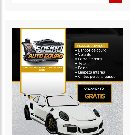
a operação ‘Live Parintins 2021’
07:17
Polícia Militar recupera veículos e detém suspeito por furto
de carro neste fim de semana
15:26
Prefeitura abre processo seletivo para professores de
Ciências e Matemática
15:17
Vacinação em Parintins: Governador Wilson Lima antecipa
vacinação contra a Covid-19 para população acima de 22 anos
11:36
Faustão fica fora da TV até 2022; devido demissão
antecipada, veja mas detalhes;
15:48
Deputado confronta Amazonas Energia e defende Lei que
proíbe cortes por inadimplência
15:15
FVS-AM alerta que população deve completar esquema
vacinal contra Covid-19 com segunda dose
15:08
Na CPI, Omar Aziz alerta sobre pré-julgamentos no ‘Caso
Covaxin’
14:36
Técnico de enfermagem é preso acusado de estuprar pelo
menos 3 pacientes na UPA Campos Sales