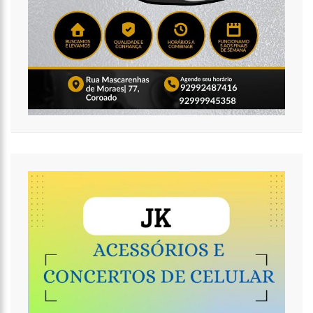
16:11
O IMF INSTITUTO em parceria com a FREMPEEI/AM promovem
encontro para microempresários, mei e comerciantes.
07:18
Lista de bilionários da Forbes ganha 20 brasileiros e tem
crescimento recorde na pandemia
06:52
Cotação do Dólar Hoje – R$ 4,96
20:14
‘Enquanto o Brasil está de luto, o Governo pressiona a venda
da maior distribuidora de energia do país’, critica Vanessa Grazziotin
19:52
Covid-19 | Wilson Lima se reúne com representantes da
Coca-Cola e empresa anuncia apoio à vacinação
19:43
Marido de Ana Maria Braga diz que soube de separação pela
imprensa
19:00
Eduardo Costa se pronuncia sobre affair com mulher casada:
‘A gente nem ficou direito’
18:41
Amazonas vai distribuir absorventes nas escolas públicas