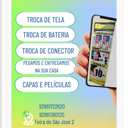
18:32
Idosa é morta e esquartejada pelo filho com esquizofrenia,
no Petrópolis
18:27
Prefeito anuncia antecipação da primeira parcela do 13º
salário e injeção de R$ 278 milhões na economia local
14:51
Parque Estadual Sumaúma
12:10
Homem que abordou estudante com buquê de flores na
saída de escola é investigado pela PC-AM em Manaus (vídeo)
11:52
Barco do INSS leva atendimento previdenciário a oito
municípios do Amazonas durante o mês de agosto
11:49
Rodoviários suspendem paralisação e ônibus circulam
normalmente em Manaus
11:44
Loja inaugurada há pouco mais de dois meses é destruída
por incêndio de grandes proporções no bairro Colônia Terra Nova
(vídeo)
11:37
Ronildo Souza questiona Renato Júnior sobre instalação de
radares e cobra transparência na arrecadação com multas em
Manaus