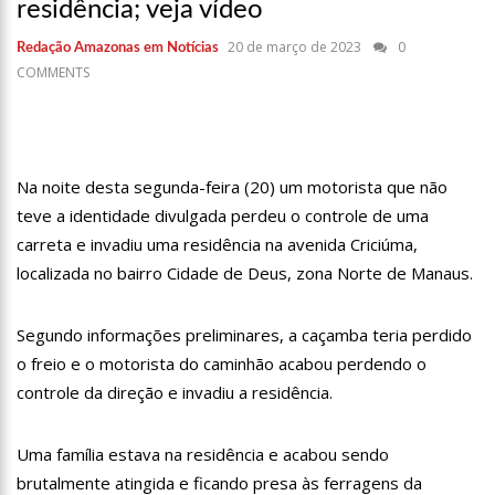
em Manaus
residência; veja vídeo
18:42
Preço médio da gasolina registra queda e vai a R$ 5,04 no
20 de março de 2023
0
Redação Amazonas em Notícias
país, diz ANP
COMMENTS
17:36
Prefeitura de Manaus recupera praça da Saudade e
fortalece patrimônio histórico amazonense
10:55
Proposta de decreto para golpe dá munição à ofensiva
jurídica de Lula contra Bolsonaro
Na noite desta segunda-feira (20) um motorista que não
teve a identidade divulgada perdeu o controle de uma
10:07
SSP-AM vistoria construção do Canil do Corpo de Bombeiros
do Amazonas
carreta e invadiu uma residência na avenida Criciúma,
localizada no bairro Cidade de Deus, zona Norte de Manaus.
22:31
Mulher mata o próprio marido a facadas após descobrir
traição; veja vídeo
Segundo informações preliminares, a caçamba teria perdido
09:06
David Almeida desce de carro na Boulevard e reafirma apoio
para Hissa Abrahão: ‘meu deputado federal’
o freio e o motorista do caminhão acabou perdendo o
controle da direção e invadiu a residência.
13:31
A Vitória Do Empreendedorismo
Uma família estava na residência e acabou sendo
09:04
BOMBA! Pastor é coagido por sistema político da Ieadam para
adesivar seu veículo com candidatos da instituição – Veja vídeo!
brutalmente atingida e ficando presa às ferragens da