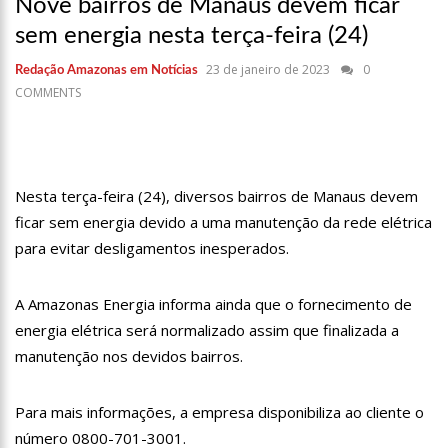
Nove bairros de Manaus devem ficar
17:36
Prefeitura de Manaus recupera praça da Saudade e
fortalece patrimônio histórico amazonense
sem energia nesta terça-feira (24)
10:55
Proposta de decreto para golpe dá munição à ofensiva
23 de janeiro de 2023
0
Redação Amazonas em Notícias
jurídica de Lula contra Bolsonaro
COMMENTS
10:07
SSP-AM vistoria construção do Canil do Corpo de Bombeiros
do Amazonas
22:31
Mulher mata o próprio marido a facadas após descobrir
traição; veja vídeo
09:06
David Almeida desce de carro na Boulevard e reafirma apoio
Nesta terça-feira (24), diversos bairros de Manaus devem
para Hissa Abrahão: ‘meu deputado federal’
ficar sem energia devido a uma manutenção da rede elétrica
13:31
A Vitória Do Empreendedorismo
para evitar desligamentos inesperados.
09:04
BOMBA! Pastor é coagido por sistema político da Ieadam para
adesivar seu veículo com candidatos da instituição – Veja vídeo!
A Amazonas Energia informa ainda que o fornecimento de
15:00
Com a família, Israel Carvalho participa de ato pró-Brasil
energia elétrica será normalizado assim que finalizada a
neste 07 de setembro
manutenção nos devidos bairros.
23:48
Hissa Abrahão é recebido por multidão na zona Leste de
Manaus
Para mais informações, a empresa disponibiliza ao cliente o
23:40
Hissa Abrahão critica decisão de Barroso sobre piso salarial
de enfermeiros
número 0800-701-3001.