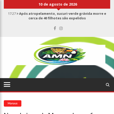
10 de agosto de 2026
17:27
Após atropelamento, sucuri-verde grávida morre e
cerca de 40 filhotes são expelidos
17:00
Haras Nilton Lins já registra 9 mortes de cavalos por
suspeita de botulismo
07:19
Saiba quem é Mazinho da Ecobarreira, candidato a vereador
de Manaus (vídeo)
09:48
Consumidores denunciam falta de preços em produtos e até
mau cheiro em freezer de supermercado na Cidade Nova
08:00
Justiça proíbe ex-prefeito de chegar perto de prefeita de
Nhamundá, no AM
15:01
Carro envolvido em acidente fatal pertencia a Wanderley
Andrade
13:43
Wilson Lima entrega 68 novas viaturas e mais de 4 mil
equipamentos aos profissionais da Segurança Pública
07:21
Grave explosão em clube de tiro deixa quatro vítimas fatais
em Manaus
Manaus
18:42
Preço médio da gasolina registra queda e vai a R$ 5,04 no
país, diz ANP