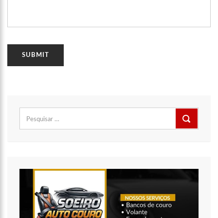
11:49
Rodoviários suspendem paralisação e ônibus circulam
normalmente em Manaus
11:44
Loja inaugurada há pouco mais de dois meses é destruída
por incêndio de grandes proporções no bairro Colônia Terra Nova
(vídeo)
11:37
Ronildo Souza questiona Renato Júnior sobre instalação de
radares e cobra transparência na arrecadação com multas em
Manaus
17:47
Ações da PM capturam nove foragidos da Justiça na capital
amazonense
Pesquisar
por: