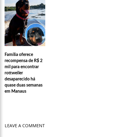
15:26
Prefeitura abre processo seletivo para professores de
Ciências e Matemática
15:17
Vacinação em Parintins: Governador Wilson Lima antecipa
vacinação contra a Covid-19 para população acima de 22 anos
11:36
Faustão fica fora da TV até 2022; devido demissão
antecipada, veja mas detalhes;
15:48
Deputado confronta Amazonas Energia e defende Lei que
proíbe cortes por inadimplência
Família oferece
15:15
FVS-AM alerta que população deve completar esquema
recompensa de R$ 2
vacinal contra Covid-19 com segunda dose
mil para encontrar
rottweiler
15:08
Na CPI, Omar Aziz alerta sobre pré-julgamentos no ‘Caso
desaparecido há
Covaxin’
quase duas semanas
14:36
Técnico de enfermagem é preso acusado de estuprar pelo
em Manaus
menos 3 pacientes na UPA Campos Sales
16:11
O IMF INSTITUTO em parceria com a FREMPEEI/AM promovem
encontro para microempresários, mei e comerciantes.
07:18
Lista de bilionários da Forbes ganha 20 brasileiros e tem
crescimento recorde na pandemia
LEAVE A COMMENT
06:52
Cotação do Dólar Hoje – R$ 4,96