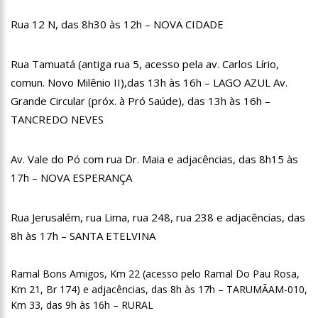
19:46
Viviane Lima é aposta do MDB para ser deputada federal do
Amazonas
Rua 12 N, das 8h30 às 12h – NOVA CIDADE
20:23
Prefeitura abre credenciamento de prestadores de serviços
para o Manausmed
Rua Tamuatá (antiga rua 5, acesso pela av. Carlos Lírio,
00:59
Pré-Candidata a Deputada Federal, Viviane Lima(MDB)
comun. Novo Milênio II),das 13h às 16h – LAGO AZUL Av.
desponta nas pesquisas de intenção de votos
Grande Circular (próx. à Pró Saúde), das 13h às 16h –
10:06
Populares expulsam equipe da Amazonas Energia que
TANCREDO NEVES
tentava instalar novos medidores em Manaus
08:46
Bolsonaro vai retornar a Manaus na segunda quinzena de
Junho, afirma Menezes
Av. Vale do Pó com rua Dr. Maia e adjacências, das 8h15 às
22:10
PRÉ-CANDIDATURA – ‘Vamos mostrar nossa força’, diz Arthur
17h – NOVA ESPERANÇA
ao ser ovacionado em festa popular
14:41
Mais de 50 unidades de saúde da Prefeitura ofertam vacina
contra a Covid-19 nesta semana em Manaus
Rua Jerusalém, rua Lima, rua 248, rua 238 e adjacências, das
13:57
Moradores celebram pagamento de indenizações do Anel
8h às 17h – SANTA ETELVINA
Viário Leste
11:55
Enem só em 2022, tem 3,3 milhões de inscrições confirmadas
Ramal Bons Amigos, Km 22 (acesso pelo Ramal Do Pau Rosa,
no Brasil
Km 21, Br 174) e adjacências, das 8h às 17h – TARUMÃAM-010,
11:32
Engenheiro é o segundo brasileiro a viajar ao espaço, confira
Km 33, das 9h às 16h – RURAL
agora: