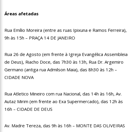
18:08
Com quase 300 mil votos para o Senado em 2018, Hissa é
recebido por multidão na zona Sul de Manaus
Áreas afetadas
12:51
Hissa Abrahão dispara e deve ser o primeiro no Avante à
Câmara Federal
Rua Emílio Moreira (entre as ruas Ipixuna e Ramos Ferreira),
21:55
Hissa Abrahão fala em oportunidades para feirantes no
Eldorado
9h às 15h – PRAÇA 14 DE JANEIRO
22:45
Hissa Abrahão tem candidatura deferida pela Justiça Eleitoral
Rua 26 de Agosto (em frente à Igreja Evangélica Assembleia
20:33
Hissa Abrahão pede aos eleitores que compareçam às urnas
de Deus), Riacho Doce, das 7h30 às 13h, Rua Dr. Argemiro
Germano (antiga rua Admilson Maia), das 8h30 às 12h –
10:39
Tecnologia 5G: Sinal em Manaus será ativado até novembro
deste ano
CIDADE NOVA
10:32
Vacinação contra Covid-19 acontece em 12 postos neste
sábado em Manaus
Rua Atletico Mineiro com rua Nacional, das 14h às 16h, Av.
18:03
Bolsistas do Prouni começam a receber hoje auxílio de R$
Autaz Mirim (em frente ao Exa Supermercado), das 12h às
400
16h – CIDADE DE DEUS
17:50
Pesquisa aponta que tecnologia pode ajudar na melhoria da
qualidade das escolas no Amazonas
20:07
Amazonino pretende transforma o estado em um canteiro de
Av. Madre Tereza, das 9h às 16h – MONTE DAS OLIVEIRAS
obras para combater desemprego? fome e miséria