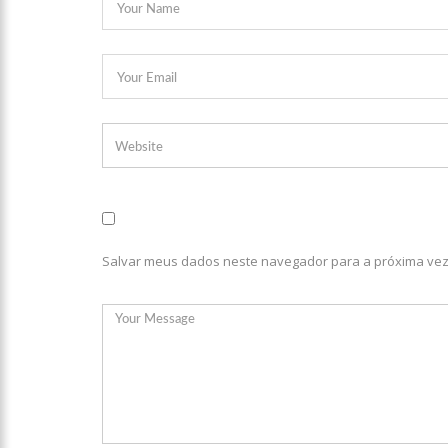
08:46
Bolsonaro vai reto
22:10
PRÉ-CANDIDATURA – ‘
festa popular
14:41
Mais de 50 unidades
semana em Manaus
13:57
Moradores celebram
Salvar meus dados neste navegador para a próxima vez
11:55
Enem só em 2022, te
11:32
Engenheiro é o segun
11:07
Ucrânia recupera ce