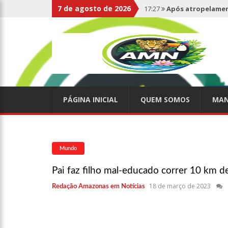
7 de agosto de 2026
17:27
Após atropelament
expelidos
17:00
Haras Nilton Lins
07:19
Saiba quem é Mazin
PÁGINA INICIAL
QUEM SOMOS
MAN
09:48
Consumidores denun
de supermercado na Cida
08:00
Justiça proíbe ex-p
Mundo
Pai faz filho mal-educado correr 10 km d
15:01
Carro envolvido em 
18 de março de 2023
Redação Amazonas em Notícias
13:43
Wilson Lima entrega