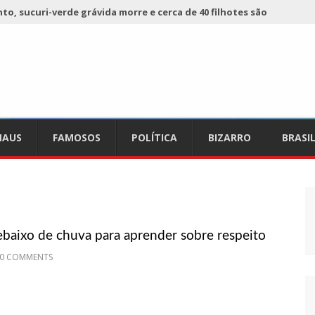
o, sucuri-verde grávida morre e cerca de 40 filhotes são
 já registra 9 mortes de cavalos por suspeita de botulismo
ho da Ecobarreira, candidato a vereador de Manaus (vídeo)
AUS
FAMOSOS
POLÍTICA
BIZARRO
BRASI
ciam falta de preços em produtos e até mau cheiro em freezer
de Nova
refeito de chegar perto de prefeita de Nhamundá, no AM
ebaixo de chuva para aprender sobre respeito
acidente fatal pertencia a Wanderley Andrade
0 COMMENTS
 68 novas viaturas e mais de 4 mil equipamentos aos