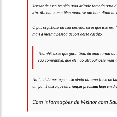
09:06
David Almeida desce
Apesar de essa ter sido uma atitude tomada para di
‘meu deputado federal’
ato,
dizendo que o filho manteve um bom ritmo de c
13:31
A Vitória Do Empre
O pai, orgulhoso da sua decisão, disse que isso era
mais a mesma pessoa
depois desse castigo.
09:04
BOMBA! Pastor é coa
com candidatos da instituiç
Thornhill disse que garantiria, de uma forma ou
15:00
Com a família, Israe
sua companhia, que ele não atrapalhasse mais as
23:48
Hissa Abrahão é re
No final da postagem, ele ainda diz uma frase de b
um pai. É disso que as crianças precisam hoje em dia
23:40
Hissa Abrahão criti
Com informações de Melhor com Sa
18:08
Com quase 300 mil v
zona Sul de Manaus