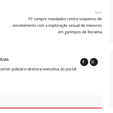
ra e deve ser o primeiro no Avante à Câmara Federal
Next
Next
post:
PF cumpre mandados contra suspeitos de
envolvimento com a exploração sexual de menores
em oportunidades para feirantes no Eldorado
em garimpos de Roraima
ndidatura deferida pela Justiça Eleitoral
 aos eleitores que compareçam às urnas
ÍCIAS
ter policial e diretora executiva do portal
al em Manaus será ativado até novembro deste ano
ovid-19 acontece em 12 postos neste sábado em Manaus
 começam a receber hoje auxílio de R$ 400