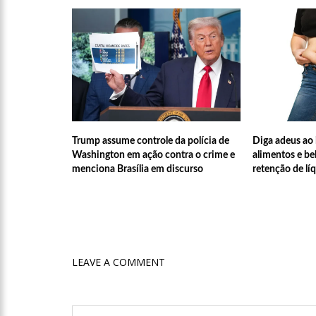
17:50
Pesquisa aponta que
no Amazonas
20:07
Amazonino pretende
desemprego? fome e misér
19:46
Viviane Lima é apo
Trump assume controle da polícia de
Diga adeus ao
Washington em ação contra o crime e
alimentos e b
menciona Brasília em discurso
retenção de lí
20:23
Prefeitura abre cr
00:59
Pré-Candidata a De
intenção de votos
LEAVE A COMMENT
10:06
Populares expulsam
medidores em Manaus