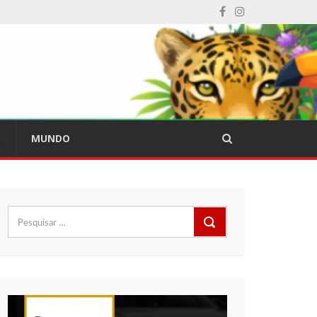
L
MUNDO
Pesquisar
por: