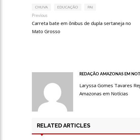
CHUVA
EDUCAÇÃO
PAI
12:51
Hissa Abrahão dispa
Navegação
Previous
Previous
post:
Carreta bate em ônibus de dupla sertaneja no
de
Mato Grosso
21:55
Hissa Abrahão fala 
Post
22:45
Hissa Abrahão tem ca
20:33
Hissa Abrahão pede
REDAÇÃO AMAZONAS EM NOT
Laryssa Gomes Tavares Repór
Amazonas em Notícias
10:39
Tecnologia 5G: Sin
10:32
Vacinação contra C
RELATED ARTICLES
18:03
Bolsistas do Prouni