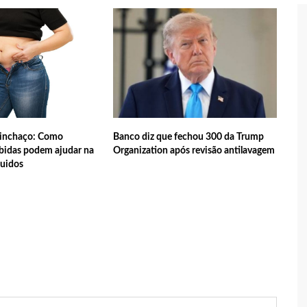
 tecnologia pode ajudar na melhoria da qualidade das escolas
 transforma o estado em um canteiro de obras para combater
ia
sta do MDB para ser deputada federal do Amazonas
 inchaço: Como
Banco diz que fechou 300 da Trump
ebidas podem ajudar na
Organization após revisão antilavagem
quidos
edenciamento de prestadores de serviços para o Manausmed
putada Federal, Viviane Lima(MDB) desponta nas pesquisas de
 equipe da Amazonas Energia que tentava instalar novos