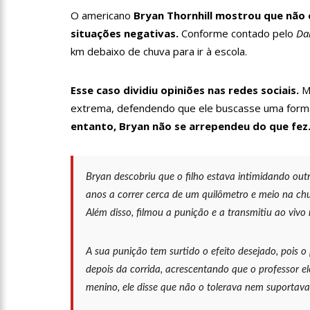
profissionais da Segurança
O americano
Bryan Thornhill mostrou que não
07:21
Grave explosão em c
situações negativas.
Conforme contado pelo
Dai
km debaixo de chuva para ir à escola.
18:42
Preço médio da gasol
Esse caso dividiu opiniões nas redes sociais.
Mu
extrema, defendendo que ele buscasse uma forma m
entanto, Bryan não se arrependeu do que fez
17:36
Prefeitura de Manau
amazonense
10:55
Proposta de decreto
Bryan descobriu que o filho estava intimidando outr
anos a correr cerca de um quilômetro e meio na ch
Bolsonaro
Além disso, filmou a punição e a transmitiu ao vivo 
10:07
SSP-AM vistoria co
A sua punição tem surtido o efeito desejado, pois 
22:31
Mulher mata o própr
depois da corrida, acrescentando que o professor 
menino, ele disse que não o tolerava nem suportava