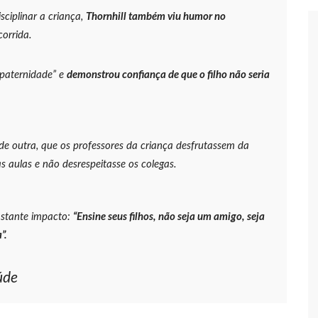
 de carro na Boulevard e reafirma apoio para Hissa Abrahão:
sciplinar a criança,
Thornhill também viu humor no
orrida.
endedorismo
 “paternidade” e
demonstrou confiança de que o filho não seria
gido por sistema político da Ieadam para adesivar seu veículo
ão – Veja vídeo!
 de outra, que os professores da criança desfrutassem da
l Carvalho participa de ato pró-Brasil neste 07 de setembro
 aulas e não desrespeitasse os colegas.
cebido por multidão na zona Leste de Manaus
astante impacto:
“Ensine seus filhos, não seja um amigo, seja
”.
ca decisão de Barroso sobre piso salarial de enfermeiros
úde
otos para o Senado em 2018, Hissa é recebido por multidão na