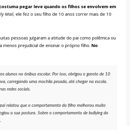
 Pública
 costuma pegar leve quando os filhos se envolvem em
lube de tiro deixa quatro vítimas fatais em Manaus
ly Mail,
ele fez o seu filho de 10 anos correr mais de 10
ina registra queda e vai a R$ 5,04 no país, diz ANP
itas pessoas julgaram a atitude do pai como polêmica ou
enos prejudicial de ensinar o próprio filho.
No
.
s recupera praça da Saudade e fortalece patrimônio histórico
 para golpe dá munição à ofensiva jurídica de Lula contra
os alunos no ônibus escolar. Por isso, obrigou o garoto de 10
uva, carregando uma mochila pesada, até chegar na escola.
nas redes sociais.
nstrução do Canil do Corpo de Bombeiros do Amazonas
o pai relatou que o comportamento do filho melhorou muito
io marido a facadas após descobrir traição; veja vídeo
elogiou a sua postura. Sobre o comportamento de
bullying
do
.