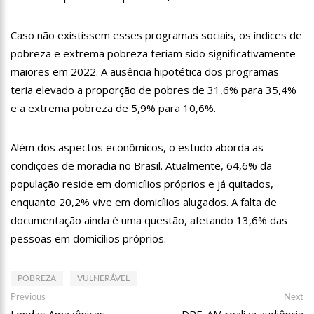
11:07
Ucrânia recupera cerca de 20% do território perdido em
Sievierodonetsk
Caso não existissem esses programas sociais, os índices de
15:39
Provas do concurso da Semsa do nível médio acontecem
pobreza e extrema pobreza teriam sido significativamente
neste domingo em Manaus
maiores em 2022. A ausência hipotética dos programas
15:24
Wilson Lima concede a 6.705 famílias o direito de uso da terra
em 11 Unidades de Conservação Estaduais
teria elevado a proporção de pobres de 31,6% para 35,4%
20:34
Capacitação para Conselheiros Tutelares do Amazonas tem
e a extrema pobreza de 5,9% para 10,6%.
inicio programado para setembro
17:01
Veja agora a programação Cultural para o domingo do Dia
Além dos aspectos econômicos, o estudo aborda as
dos Pais na cidade de Manaus.
condições de moradia no Brasil. Atualmente, 64,6% da
21:23
Após Receber R$21,4 Milhões Do Governo Do Amazonas,
Prime Serviços É Barrada Pelo CSC
população reside em domicílios próprios e já quitados,
18:55
Violinista Victor Camilo encanta a cidade de Manaus com
enquanto 20,2% vive em domicílios alugados. A falta de
suas belas performance
documentação ainda é uma questão, afetando 13,6% das
19:03
Deputado Péricles Faz Manobra Que Pode Enterrar CPI Da
pessoas em domicílios próprios.
Pandemia, Na ALEAM
14:31
Começa na próxima semana em Manaus, a vacinação em
massa contra a Influenza, sendo disponibilizada para toda
POBREZA
VULNERÁVEL
população.
Navegação
11:41
Morre Otávio Raman Neves, dono do jornal em tempo,
Previous
Ne
Previous
Next
afiliada do SBT em Manaus, de covid-19. Muita emoção dos
post:
po