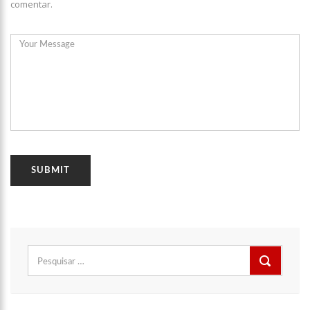
comentar.
11:49
Rodoviários suspendem paralisação e ônibus circulam
normalmente em Manaus
11:44
Loja inaugurada há pouco mais de dois meses é destruída
por incêndio de grandes proporções no bairro Colônia Terra Nova
(vídeo)
11:37
Ronildo Souza questiona Renato Júnior sobre instalação de
radares e cobra transparência na arrecadação com multas em
Manaus
17:47
Ações da PM capturam nove foragidos da Justiça na capital
amazonense
Pesquisar
por: