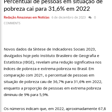
Percentual de pessoas em situação de
17:36
Prefeitura de Manaus recupera praça da Saudade e
fortalece patrimônio histórico amazonense
pobreza cai para 31,6% em 2022
10:55
Proposta de decreto para golpe dá munição à ofensiva
6 de dezembro de 2023
0
Redação Amazonas em Notícias
jurídica de Lula contra Bolsonaro
COMMENTS
10:07
SSP-AM vistoria construção do Canil do Corpo de Bombeiros
do Amazonas
22:31
Mulher mata o próprio marido a facadas após descobrir
traição; veja vídeo
09:06
David Almeida desce de carro na Boulevard e reafirma apoio
Novos dados da Síntese de Indicadores Sociais 2023,
para Hissa Abrahão: ‘meu deputado federal’
divulgados hoje pelo Instituto Brasileiro de Geografia e
13:31
A Vitória Do Empreendedorismo
Estatística (IBGE), revelam uma redução significativa nos
índices de pobreza e extrema pobreza no Brasil. Em
09:04
BOMBA! Pastor é coagido por sistema político da Ieadam para
adesivar seu veículo com candidatos da instituição – Veja vídeo!
comparação com 2021, o percentual de pessoas em
situação de pobreza caiu de 36,7% para 31,6% em 2022,
15:00
Com a família, Israel Carvalho participa de ato pró-Brasil
neste 07 de setembro
enquanto a proporção de pessoas em extrema pobreza
23:48
Hissa Abrahão é recebido por multidão na zona Leste de
diminuiu de 9% para 5,9%.
Manaus
23:40
Hissa Abrahão critica decisão de Barroso sobre piso salarial
Os números indicam que, em 2022, aproximadamente 67,8
de enfermeiros