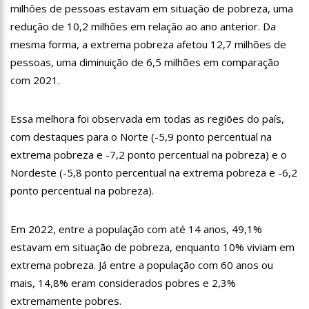
milhões de pessoas estavam em situação de pobreza, uma
18:08
Com quase 300 mil votos para o Senado em 2018, Hissa é
recebido por multidão na zona Sul de Manaus
redução de 10,2 milhões em relação ao ano anterior. Da
12:51
Hissa Abrahão dispara e deve ser o primeiro no Avante à
mesma forma, a extrema pobreza afetou 12,7 milhões de
Câmara Federal
pessoas, uma diminuição de 6,5 milhões em comparação
21:55
Hissa Abrahão fala em oportunidades para feirantes no
com 2021.
Eldorado
22:45
Hissa Abrahão tem candidatura deferida pela Justiça Eleitoral
Essa melhora foi observada em todas as regiões do país,
20:33
Hissa Abrahão pede aos eleitores que compareçam às urnas
com destaques para o Norte (-5,9 ponto percentual na
extrema pobreza e -7,2 ponto percentual na pobreza) e o
10:39
Tecnologia 5G: Sinal em Manaus será ativado até novembro
Nordeste (-5,8 ponto percentual na extrema pobreza e -6,2
deste ano
ponto percentual na pobreza).
10:32
Vacinação contra Covid-19 acontece em 12 postos neste
sábado em Manaus
18:03
Bolsistas do Prouni começam a receber hoje auxílio de R$
Em 2022, entre a população com até 14 anos, 49,1%
400
estavam em situação de pobreza, enquanto 10% viviam em
17:50
Pesquisa aponta que tecnologia pode ajudar na melhoria da
extrema pobreza. Já entre a população com 60 anos ou
qualidade das escolas no Amazonas
mais, 14,8% eram considerados pobres e 2,3%
20:07
Amazonino pretende transforma o estado em um canteiro de
extremamente pobres.
obras para combater desemprego? fome e miséria