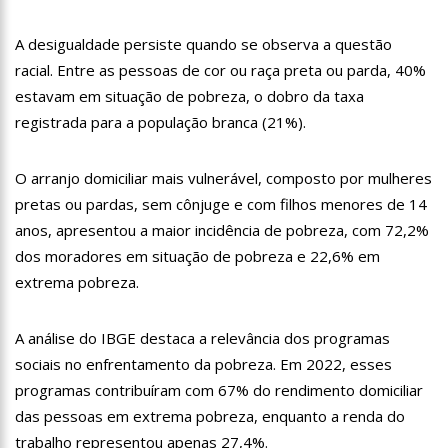
19:46
Viviane Lima é aposta do MDB para ser deputada federal do
Amazonas
A desigualdade persiste quando se observa a questão
20:23
Prefeitura abre credenciamento de prestadores de serviços
racial. Entre as pessoas de cor ou raça preta ou parda, 40%
para o Manausmed
estavam em situação de pobreza, o dobro da taxa
00:59
Pré-Candidata a Deputada Federal, Viviane Lima(MDB)
registrada para a população branca (21%).
desponta nas pesquisas de intenção de votos
10:06
Populares expulsam equipe da Amazonas Energia que
tentava instalar novos medidores em Manaus
O arranjo domiciliar mais vulnerável, composto por mulheres
08:46
Bolsonaro vai retornar a Manaus na segunda quinzena de
pretas ou pardas, sem cônjuge e com filhos menores de 14
Junho, afirma Menezes
anos, apresentou a maior incidência de pobreza, com 72,2%
22:10
PRÉ-CANDIDATURA – ‘Vamos mostrar nossa força’, diz Arthur
dos moradores em situação de pobreza e 22,6% em
ao ser ovacionado em festa popular
extrema pobreza.
14:41
Mais de 50 unidades de saúde da Prefeitura ofertam vacina
contra a Covid-19 nesta semana em Manaus
13:57
Moradores celebram pagamento de indenizações do Anel
A análise do IBGE destaca a relevância dos programas
Viário Leste
sociais no enfrentamento da pobreza. Em 2022, esses
11:55
Enem só em 2022, tem 3,3 milhões de inscrições confirmadas
programas contribuíram com 67% do rendimento domiciliar
no Brasil
das pessoas em extrema pobreza, enquanto a renda do
11:32
Engenheiro é o segundo brasileiro a viajar ao espaço, confira
agora:
trabalho representou apenas 27,4%.