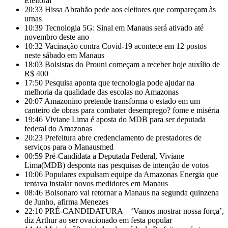
Eleitoral
20:33
Hissa Abrahão pede aos eleitores que compareçam às
urnas
10:39
Tecnologia 5G: Sinal em Manaus será ativado até
novembro deste ano
10:32
Vacinação contra Covid-19 acontece em 12 postos
neste sábado em Manaus
18:03
Bolsistas do Prouni começam a receber hoje auxílio de
R$ 400
17:50
Pesquisa aponta que tecnologia pode ajudar na
melhoria da qualidade das escolas no Amazonas
20:07
Amazonino pretende transforma o estado em um
canteiro de obras para combater desemprego? fome e miséria
19:46
Viviane Lima é aposta do MDB para ser deputada
federal do Amazonas
20:23
Prefeitura abre credenciamento de prestadores de
serviços para o Manausmed
00:59
Pré-Candidata a Deputada Federal, Viviane
Lima(MDB) desponta nas pesquisas de intenção de votos
10:06
Populares expulsam equipe da Amazonas Energia que
tentava instalar novos medidores em Manaus
08:46
Bolsonaro vai retornar a Manaus na segunda quinzena
de Junho, afirma Menezes
22:10
PRÉ-CANDIDATURA – ‘Vamos mostrar nossa força’,
diz Arthur ao ser ovacionado em festa popular