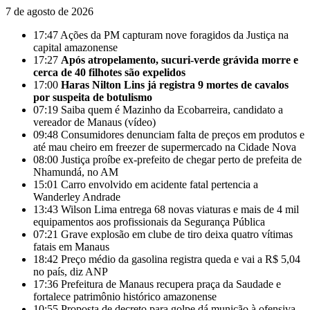
7 de agosto de 2026
17:47
Ações da PM capturam nove foragidos da Justiça na
capital amazonense
17:27
Após atropelamento, sucuri-verde grávida morre e
cerca de 40 filhotes são expelidos
17:00
Haras Nilton Lins já registra 9 mortes de cavalos
por suspeita de botulismo
07:19
Saiba quem é Mazinho da Ecobarreira, candidato a
vereador de Manaus (vídeo)
09:48
Consumidores denunciam falta de preços em produtos e
até mau cheiro em freezer de supermercado na Cidade Nova
08:00
Justiça proíbe ex-prefeito de chegar perto de prefeita de
Nhamundá, no AM
15:01
Carro envolvido em acidente fatal pertencia a
Wanderley Andrade
13:43
Wilson Lima entrega 68 novas viaturas e mais de 4 mil
equipamentos aos profissionais da Segurança Pública
07:21
Grave explosão em clube de tiro deixa quatro vítimas
fatais em Manaus
18:42
Preço médio da gasolina registra queda e vai a R$ 5,04
no país, diz ANP
17:36
Prefeitura de Manaus recupera praça da Saudade e
fortalece patrimônio histórico amazonense
10:55
Proposta de decreto para golpe dá munição à ofensiva