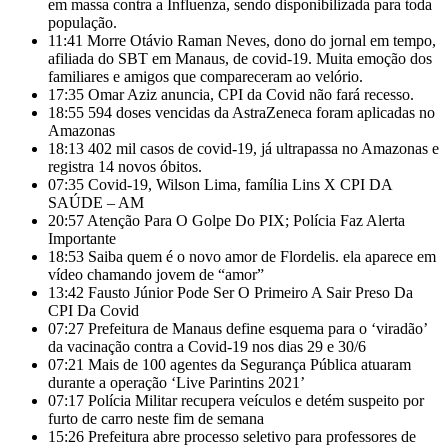
em massa contra a Influenza, sendo disponibilizada para toda
população.
11:41
Morre Otávio Raman Neves, dono do jornal em tempo,
afiliada do SBT em Manaus, de covid-19. Muita emoção dos
familiares e amigos que compareceram ao velório.
17:35
Omar Aziz anuncia, CPI da Covid não fará recesso.
18:55
594 doses vencidas da AstraZeneca foram aplicadas no
Amazonas
18:13
402 mil casos de covid-19, já ultrapassa no Amazonas e
registra 14 novos óbitos.
07:35
Covid-19, Wilson Lima, família Lins X CPI DA
SAÚDE – AM
20:57
Atenção Para O Golpe Do PIX; Polícia Faz Alerta
Importante
18:53
Saiba quem é o novo amor de Flordelis. ela aparece em
vídeo chamando jovem de “amor”
13:42
Fausto Júnior Pode Ser O Primeiro A Sair Preso Da
CPI Da Covid
07:27
Prefeitura de Manaus define esquema para o ‘viradão’
da vacinação contra a Covid-19 nos dias 29 e 30/6
07:21
Mais de 100 agentes da Segurança Pública atuaram
durante a operação ‘Live Parintins 2021’
07:17
Polícia Militar recupera veículos e detém suspeito por
furto de carro neste fim de semana
15:26
Prefeitura abre processo seletivo para professores de