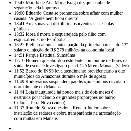
19:43
Marido de Ana Maria Braga diz que soube de
separação pela imprensa
19:00
Eduardo Costa se pronuncia sobre affair com mulher
casada: ‘A gente nem ficou direito’
18:41
Amazonas vai distribuir absorventes nas escolas
públicas
18:32
Idosa é morta e esquartejada pelo filho com
esquizofrenia, no Petrópolis
18:27
Prefeito anuncia antecipação da primeira parcela do 13º
salário e injeção de R$ 278 milhões na economia local
14:51
Parque Estadual Sumaúma
12:10
Homem que abordou estudante com buquê de flores na
saída de escola é investigado pela PC-AM em Manaus (vídeo)
11:52
Barco do INSS leva atendimento previdenciário a oito
municípios do Amazonas durante o mês de agosto
11:49
Rodoviários suspendem paralisação e ônibus circulam
normalmente em Manaus
11:44
Loja inaugurada há pouco mais de dois meses é
destruída por incêndio de grandes proporções no bairro
Colônia Terra Nova (vídeo)
11:37
Ronildo Souza questiona Renato Júnior sobre
instalação de radares e cobra transparência na arrecadação
com multas em Manaus