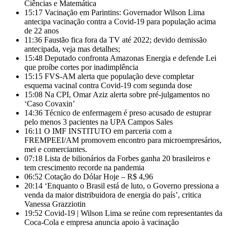
Ciências e Matemática
15:17
Vacinação em Parintins: Governador Wilson Lima
antecipa vacinação contra a Covid-19 para população acima
de 22 anos
11:36
Faustão fica fora da TV até 2022; devido demissão
antecipada, veja mas detalhes;
15:48
Deputado confronta Amazonas Energia e defende Lei
que proíbe cortes por inadimplência
15:15
FVS-AM alerta que população deve completar
esquema vacinal contra Covid-19 com segunda dose
15:08
Na CPI, Omar Aziz alerta sobre pré-julgamentos no
‘Caso Covaxin’
14:36
Técnico de enfermagem é preso acusado de estuprar
pelo menos 3 pacientes na UPA Campos Sales
16:11
O IMF INSTITUTO em parceria com a
FREMPEEI/AM promovem encontro para microempresários,
mei e comerciantes.
07:18
Lista de bilionários da Forbes ganha 20 brasileiros e
tem crescimento recorde na pandemia
06:52
Cotação do Dólar Hoje – R$ 4,96
20:14
‘Enquanto o Brasil está de luto, o Governo pressiona a
venda da maior distribuidora de energia do país’, critica
Vanessa Grazziotin
19:52
Covid-19 | Wilson Lima se reúne com representantes da
Coca-Cola e empresa anuncia apoio à vacinação