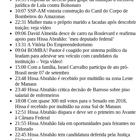
jurídica de Lula contra Bolsonaro
10:07
SSP-AM vistoria construção do Canil do Corpo de
Bombeiros do Amazonas
22:31
Mulher mata o próprio marido a facadas após descobrir
traição; veja vídeo
09:06
David Almeida desce de carro na Boulevard e reafirma
apoio para Hissa Abrahão: ‘meu deputado federal’
13:31
A Vitória Do Empreendedorismo
09:04
BOMBA! Pastor é coagido por sistema político da
Ieadam para adesivar seu veículo com candidatos da
instituição – Veja vídeo!
15:00
Com a família, Israel Carvalho participa de ato pró-
Brasil neste 07 de setembro
23:48
Hissa Abrahão é recebido por multidão na zona Leste
de Manaus
23:40
Hissa Abrahão critica decisão de Barroso sobre piso
salarial de enfermeiros
18:08
Com quase 300 mil votos para o Senado em 2018,
Hissa é recebido por multidão na zona Sul de Manaus
12:51
Hissa Abrahão dispara e deve ser o primeiro no Avante
à Câmara Federal
21:55
Hissa Abrahão fala em oportunidades para feirantes no
Eldorado
22:45
Hissa Abrahão tem candidatura deferida pela Justiça