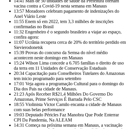
14:41
Mais de 50 unidades de saúde da Prefeitura ofertam
vacina contra a Covid-19 nesta semana em Manaus
13:57
Moradores celebram pagamento de indenizações do
Anel Viário Leste
11:55
Enem só em 2022, tem 3,3 milhões de inscrições
confirmadas no Brasil
11:32
Engenheiro é o segundo brasileiro a viajar ao espaço,
confira agora:
11:07
Ucrânia recupera cerca de 20% do território perdido em
Sievierodonetsk
15:39
Provas do concurso da Semsa do nível médio
acontecem neste domingo em Manaus
15:24
Wilson Lima concede a 6.705 famílias o direito de uso
da terra em 11 Unidades de Conservação Estaduais
20:34
Capacitação para Conselheiros Tutelares do Amazonas
tem inicio programado para setembro
17:01
Veja agora a programação Cultural para o domingo do
Dia dos Pais na cidade de Manaus.
21:23
Após Receber R$21,4 Milhões Do Governo Do
Amazonas, Prime Serviços É Barrada Pelo CSC
18:55
Violinista Victor Camilo encanta a cidade de Manaus
com suas belas performance
19:03
Deputado Péricles Faz Manobra Que Pode Enterrar
CPI Da Pandemia, Na ALEAM
14:31
Começa na próxima semana em Manaus, a vacinação