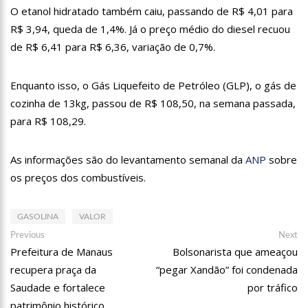
18:08
Com quase 300 mil votos para o Senado em 2018, Hissa é
O etanol hidratado também caiu, passando de R$ 4,01 para
recebido por multidão na zona Sul de Manaus
R$ 3,94, queda de 1,4%. Já o preço médio do diesel recuou
12:51
Hissa Abrahão dispara e deve ser o primeiro no Avante à
de R$ 6,41 para R$ 6,36, variação de 0,7%.
Câmara Federal
21:55
Hissa Abrahão fala em oportunidades para feirantes no
Eldorado
Enquanto isso, o Gás Liquefeito de Petróleo (GLP), o gás de
22:45
Hissa Abrahão tem candidatura deferida pela Justiça Eleitoral
cozinha de 13kg, passou de R$ 108,50, na semana passada,
para R$ 108,29.
20:33
Hissa Abrahão pede aos eleitores que compareçam às urnas
As informações são do levantamento semanal da
ANP
sobre
10:39
Tecnologia 5G: Sinal em Manaus será ativado até novembro
deste ano
os preços dos combustíveis.
10:32
Vacinação contra Covid-19 acontece em 12 postos neste
sábado em Manaus
GASOLINA
VALOR
18:03
Bolsistas do Prouni começam a receber hoje auxílio de R$
Navegação
Previous
Ne
Previous
400
Next
post:
po
Prefeitura de Manaus
Bolsonarista que ameaçou
de
17:50
Pesquisa aponta que tecnologia pode ajudar na melhoria da
qualidade das escolas no Amazonas
recupera praça da
“pegar Xandão” foi condenada
Post
20:07
Saudade e fortalece
Amazonino pretende transforma o estado em um canteiro de
por tráfico
obras para combater desemprego? fome e miséria
patrimônio histórico