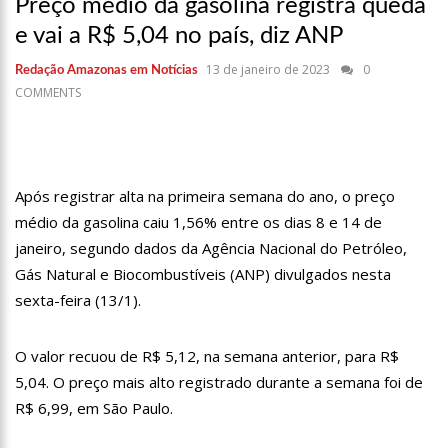
Preço médio da gasolina registra queda
17:36
Prefeitura de Manaus recupera praça da Saudade e
fortalece patrimônio histórico amazonense
e vai a R$ 5,04 no país, diz ANP
10:55
Proposta de decreto para golpe dá munição à ofensiva
13 de janeiro de 2023
0
Redação Amazonas em Notícias
jurídica de Lula contra Bolsonaro
COMMENTS
10:07
SSP-AM vistoria construção do Canil do Corpo de Bombeiros
do Amazonas
22:31
Mulher mata o próprio marido a facadas após descobrir
traição; veja vídeo
09:06
David Almeida desce de carro na Boulevard e reafirma apoio
Após registrar alta na primeira semana do ano, o preço
para Hissa Abrahão: ‘meu deputado federal’
médio da gasolina caiu 1,56% entre os dias 8 e 14 de
13:31
A Vitória Do Empreendedorismo
janeiro, segundo dados da Agência Nacional do Petróleo,
Gás Natural e Biocombustíveis (ANP) divulgados nesta
09:04
BOMBA! Pastor é coagido por sistema político da Ieadam para
adesivar seu veículo com candidatos da instituição – Veja vídeo!
sexta-feira (13/1).
15:00
Com a família, Israel Carvalho participa de ato pró-Brasil
neste 07 de setembro
O valor recuou de R$ 5,12, na semana anterior, para R$
23:48
Hissa Abrahão é recebido por multidão na zona Leste de
5,04. O preço mais alto registrado durante a semana foi de
Manaus
R$ 6,99, em São Paulo.
23:40
Hissa Abrahão critica decisão de Barroso sobre piso salarial
de enfermeiros