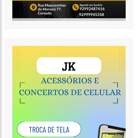
11:49
Rodoviários suspendem paralisação e ônibus circulam
normalmente em Manaus
11:44
Loja inaugurada há pouco mais de dois meses é destruída
por incêndio de grandes proporções no bairro Colônia Terra Nova
(vídeo)
11:37
Ronildo Souza questiona Renato Júnior sobre instalação de
radares e cobra transparência na arrecadação com multas em
Manaus
17:47
Ações da PM capturam nove foragidos da Justiça na capital
amazonense