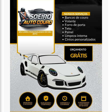
20:14
‘Enquanto o Brasil está de luto, o Governo pressiona a venda
da maior distribuidora de energia do país’, critica Vanessa Grazziotin
19:52
Covid-19 | Wilson Lima se reúne com representantes da
Coca-Cola e empresa anuncia apoio à vacinação
19:43
Marido de Ana Maria Braga diz que soube de separação pela
imprensa
19:00
Eduardo Costa se pronuncia sobre affair com mulher casada:
‘A gente nem ficou direito’
18:41
Amazonas vai distribuir absorventes nas escolas públicas
18:32
Idosa é morta e esquartejada pelo filho com esquizofrenia,
no Petrópolis
18:27
Prefeito anuncia antecipação da primeira parcela do 13º
salário e injeção de R$ 278 milhões na economia local
14:51
Parque Estadual Sumaúma
12:10
Homem que abordou estudante com buquê de flores na
saída de escola é investigado pela PC-AM em Manaus (vídeo)
11:52
Barco do INSS leva atendimento previdenciário a oito
municípios do Amazonas durante o mês de agosto