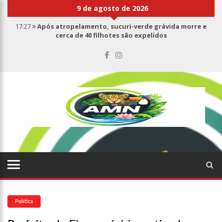
9 de agosto de 2026
17:27
Após atropelamento, sucuri-verde grávida morre e
cerca de 40 filhotes são expelidos
17:00
Haras Nilton Lins já registra 9 mortes de cavalos por
suspeita de botulismo
07:19
Saiba quem é Mazinho da Ecobarreira, candidato a vereador
de Manaus (vídeo)
09:48
Consumidores denunciam falta de preços em produtos e até
mau cheiro em freezer de supermercado na Cidade Nova
08:00
Justiça proíbe ex-prefeito de chegar perto de prefeita de
Nhamundá, no AM
15:01
Carro envolvido em acidente fatal pertencia a Wanderley
Andrade
13:43
Wilson Lima entrega 68 novas viaturas e mais de 4 mil
equipamentos aos profissionais da Segurança Pública
Política
07:21
Grave explosão em clube de tiro deixa quatro vítimas fatais