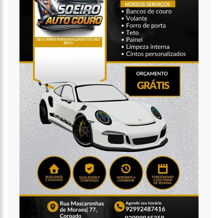
16:11
O IMF INSTITUTO em parceria com a FREMPEEI/AM promovem
encontro para microempresários, mei e comerciantes.
07:18
Lista de bilionários da Forbes ganha 20 brasileiros e tem
crescimento recorde na pandemia
06:52
Cotação do Dólar Hoje – R$ 4,96
20:14
‘Enquanto o Brasil está de luto, o Governo pressiona a venda
da maior distribuidora de energia do país’, critica Vanessa Grazziotin
19:52
Covid-19 | Wilson Lima se reúne com representantes da
Coca-Cola e empresa anuncia apoio à vacinação
19:43
Marido de Ana Maria Braga diz que soube de separação pela
imprensa
19:00
Eduardo Costa se pronuncia sobre affair com mulher casada:
‘A gente nem ficou direito’
18:41
Amazonas vai distribuir absorventes nas escolas públicas