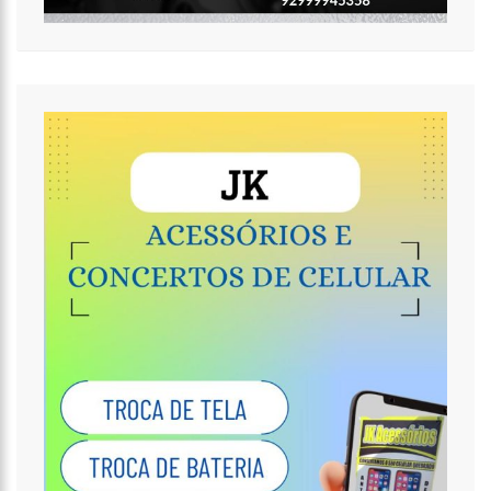
18:32
Idosa é morta e esquartejada pelo filho com esquizofrenia,
no Petrópolis
18:27
Prefeito anuncia antecipação da primeira parcela do 13º
salário e injeção de R$ 278 milhões na economia local
14:51
Parque Estadual Sumaúma
12:10
Homem que abordou estudante com buquê de flores na
saída de escola é investigado pela PC-AM em Manaus (vídeo)
11:52
Barco do INSS leva atendimento previdenciário a oito
municípios do Amazonas durante o mês de agosto
11:49
Rodoviários suspendem paralisação e ônibus circulam
normalmente em Manaus
11:44
Loja inaugurada há pouco mais de dois meses é destruída
por incêndio de grandes proporções no bairro Colônia Terra Nova
(vídeo)
11:37
Ronildo Souza questiona Renato Júnior sobre instalação de
radares e cobra transparência na arrecadação com multas em
Manaus