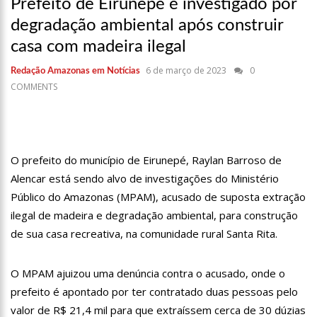
em Manaus
Prefeito de Eirunepé é investigado por
degradação ambiental após construir
18:42
Preço médio da gasolina registra queda e vai a R$ 5,04 no
país, diz ANP
casa com madeira ilegal
17:36
Prefeitura de Manaus recupera praça da Saudade e
6 de março de 2023
0
Redação Amazonas em Notícias
fortalece patrimônio histórico amazonense
COMMENTS
10:55
Proposta de decreto para golpe dá munição à ofensiva
jurídica de Lula contra Bolsonaro
10:07
SSP-AM vistoria construção do Canil do Corpo de Bombeiros
do Amazonas
O prefeito do município de Eirunepé, Raylan Barroso de
Alencar está sendo alvo de investigações do Ministério
22:31
Mulher mata o próprio marido a facadas após descobrir
traição; veja vídeo
Público do Amazonas (MPAM), acusado de suposta extração
ilegal de madeira e degradação ambiental, para construção
09:06
David Almeida desce de carro na Boulevard e reafirma apoio
para Hissa Abrahão: ‘meu deputado federal’
de sua casa recreativa, na comunidade rural Santa Rita.
13:31
A Vitória Do Empreendedorismo
O MPAM ajuizou uma denúncia contra o acusado, onde o
prefeito é apontado por ter contratado duas pessoas pelo
09:04
BOMBA! Pastor é coagido por sistema político da Ieadam para
adesivar seu veículo com candidatos da instituição – Veja vídeo!
valor de R$ 21,4 mil para que extraíssem cerca de 30 dúzias