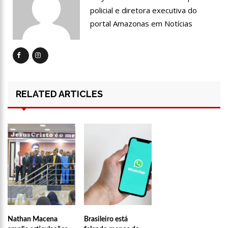
tentava instalar novos medidores em Manaus
policial e diretora executiva do
08:46
Bolsonaro vai retornar a Manaus na segunda quinzena de
portal Amazonas em Notícias
Junho, afirma Menezes
22:10
PRÉ-CANDIDATURA – ‘Vamos mostrar nossa força’, diz Arthur
ao ser ovacionado em festa popular
14:41
Mais de 50 unidades de saúde da Prefeitura ofertam vacina
contra a Covid-19 nesta semana em Manaus
RELATED ARTICLES
13:57
Moradores celebram pagamento de indenizações do Anel
Viário Leste
11:55
Enem só em 2022, tem 3,3 milhões de inscrições confirmadas
no Brasil
11:32
Engenheiro é o segundo brasileiro a viajar ao espaço, confira
agora:
11:07
Ucrânia recupera cerca de 20% do território perdido em
Sievierodonetsk
15:39
Provas do concurso da Semsa do nível médio acontecem
Nathan Macena
Brasileiro está
neste domingo em Manaus