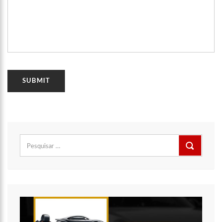
a operação ‘Live Parintins 2021’
07:17
Polícia Militar recupera veículos e detém suspeito por furto
de carro neste fim de semana
15:26
Prefeitura abre processo seletivo para professores de
Ciências e Matemática
15:17
Vacinação em Parintins: Governador Wilson Lima antecipa
vacinação contra a Covid-19 para população acima de 22 anos
11:36
Faustão fica fora da TV até 2022; devido demissão
antecipada, veja mas detalhes;
15:48
Deputado confronta Amazonas Energia e defende Lei que
Pesquisar
proíbe cortes por inadimplência
por:
15:15
FVS-AM alerta que população deve completar esquema
vacinal contra Covid-19 com segunda dose
15:08
Na CPI, Omar Aziz alerta sobre pré-julgamentos no ‘Caso
Covaxin’
14:36
Técnico de enfermagem é preso acusado de estuprar pelo
menos 3 pacientes na UPA Campos Sales