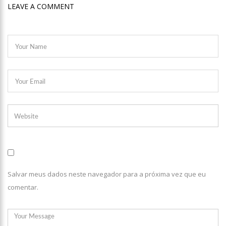
17:35
Omar Aziz anuncia, CPI da Covid não fará recesso.
LEAVE A COMMENT
18:55
594 doses vencidas da AstraZeneca foram aplicadas no
Amazonas
18:13
402 mil casos de covid-19, já ultrapassa no Amazonas e
registra 14 novos óbitos.
07:35
Covid-19, Wilson Lima, família Lins X CPI DA SAÚDE – AM
20:57
Atenção Para O Golpe Do PIX; Polícia Faz Alerta Importante
18:53
Saiba quem é o novo amor de Flordelis. ela aparece em
vídeo chamando jovem de “amor”
13:42
Fausto Júnior Pode Ser O Primeiro A Sair Preso Da CPI Da
Salvar meus dados neste navegador para a próxima vez que eu
Covid
comentar.
07:27
Prefeitura de Manaus define esquema para o ‘viradão’ da
vacinação contra a Covid-19 nos dias 29 e 30/6
07:21
Mais de 100 agentes da Segurança Pública atuaram durante