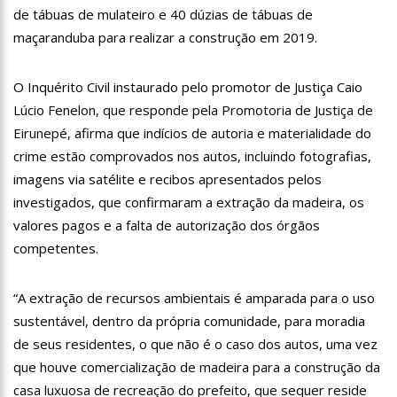
de tábuas de mulateiro e 40 dúzias de tábuas de
15:00
Com a família, Israel Carvalho participa de ato pró-Brasil
neste 07 de setembro
maçaranduba para realizar a construção em 2019.
23:48
Hissa Abrahão é recebido por multidão na zona Leste de
Manaus
O Inquérito Civil instaurado pelo promotor de Justiça Caio
Lúcio Fenelon, que responde pela Promotoria de Justiça de
23:40
Hissa Abrahão critica decisão de Barroso sobre piso salarial
de enfermeiros
Eirunepé, afirma que indícios de autoria e materialidade do
crime estão comprovados nos autos, incluindo fotografias,
18:08
Com quase 300 mil votos para o Senado em 2018, Hissa é
imagens via satélite e recibos apresentados pelos
recebido por multidão na zona Sul de Manaus
investigados, que confirmaram a extração da madeira, os
12:51
Hissa Abrahão dispara e deve ser o primeiro no Avante à
valores pagos e a falta de autorização dos órgãos
Câmara Federal
competentes.
21:55
Hissa Abrahão fala em oportunidades para feirantes no
Eldorado
“A extração de recursos ambientais é amparada para o uso
22:45
Hissa Abrahão tem candidatura deferida pela Justiça Eleitoral
sustentável, dentro da própria comunidade, para moradia
de seus residentes, o que não é o caso dos autos, uma vez
20:33
Hissa Abrahão pede aos eleitores que compareçam às urnas
que houve comercialização de madeira para a construção da
casa luxuosa de recreação do prefeito, que sequer reside