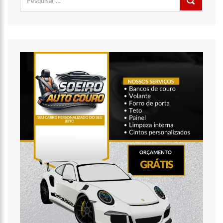
por:
11:49
Rodoviários suspendem paralisação e ônibus circulam
normalmente em Manaus
11:44
Loja inaugurada há pouco mais de dois meses é destruída
por incêndio de grandes proporções no bairro Colônia Terra Nova
(vídeo)
11:37
Ronildo Souza questiona Renato Júnior sobre instalação de
radares e cobra transparência na arrecadação com multas em
Manaus
17:47
Ações da PM capturam nove foragidos da Justiça na capital
amazonense