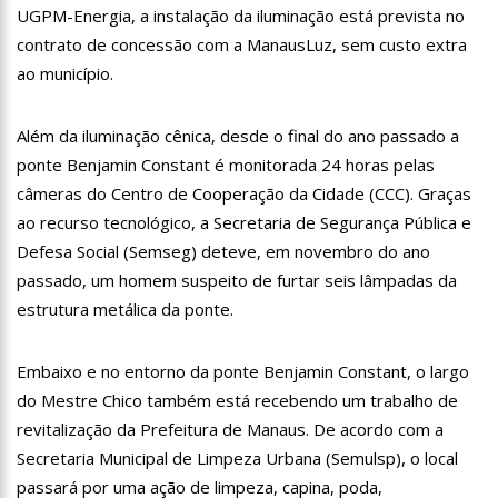
UGPM-Energia, a instalação da iluminação está prevista no
19:46
Viviane Lima é aposta do MDB para ser deputada federal do
Amazonas
contrato de concessão com a ManausLuz, sem custo extra
20:23
Prefeitura abre credenciamento de prestadores de serviços
ao município.
para o Manausmed
00:59
Pré-Candidata a Deputada Federal, Viviane Lima(MDB)
Além da iluminação cênica, desde o final do ano passado a
desponta nas pesquisas de intenção de votos
ponte Benjamin Constant é monitorada 24 horas pelas
10:06
Populares expulsam equipe da Amazonas Energia que
tentava instalar novos medidores em Manaus
câmeras do Centro de Cooperação da Cidade (CCC). Graças
08:46
Bolsonaro vai retornar a Manaus na segunda quinzena de
ao recurso tecnológico, a Secretaria de Segurança Pública e
Junho, afirma Menezes
Defesa Social (Semseg) deteve, em novembro do ano
22:10
PRÉ-CANDIDATURA – ‘Vamos mostrar nossa força’, diz Arthur
passado, um homem suspeito de furtar seis lâmpadas da
ao ser ovacionado em festa popular
estrutura metálica da ponte.
14:41
Mais de 50 unidades de saúde da Prefeitura ofertam vacina
contra a Covid-19 nesta semana em Manaus
13:57
Moradores celebram pagamento de indenizações do Anel
Embaixo e no entorno da ponte Benjamin Constant, o largo
Viário Leste
do Mestre Chico também está recebendo um trabalho de
11:55
Enem só em 2022, tem 3,3 milhões de inscrições confirmadas
revitalização da Prefeitura de Manaus. De acordo com a
no Brasil
Secretaria Municipal de Limpeza Urbana (Semulsp), o local
11:32
Engenheiro é o segundo brasileiro a viajar ao espaço, confira
passará por uma ação de limpeza, capina, poda,
agora: