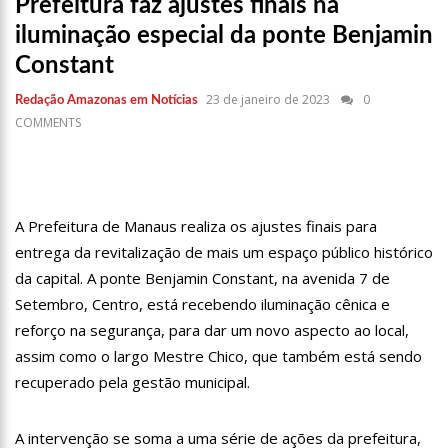
Prefeitura faz ajustes finais na
17:36
Prefeitura de Manaus recupera praça da Saudade e
fortalece patrimônio histórico amazonense
iluminação especial da ponte Benjamin
10:55
Proposta de decreto para golpe dá munição à ofensiva
Constant
jurídica de Lula contra Bolsonaro
10:07
SSP-AM vistoria construção do Canil do Corpo de Bombeiros
23 de janeiro de 2023
0
Redação Amazonas em Notícias
do Amazonas
COMMENTS
22:31
Mulher mata o próprio marido a facadas após descobrir
traição; veja vídeo
09:06
David Almeida desce de carro na Boulevard e reafirma apoio
para Hissa Abrahão: ‘meu deputado federal’
A Prefeitura de Manaus realiza os ajustes finais para
13:31
A Vitória Do Empreendedorismo
entrega da revitalização de mais um espaço público histórico
da capital. A ponte Benjamin Constant, na avenida 7 de
09:04
BOMBA! Pastor é coagido por sistema político da Ieadam para
adesivar seu veículo com candidatos da instituição – Veja vídeo!
Setembro, Centro, está recebendo iluminação cênica e
15:00
Com a família, Israel Carvalho participa de ato pró-Brasil
reforço na segurança, para dar um novo aspecto ao local,
neste 07 de setembro
assim como o largo Mestre Chico, que também está sendo
23:48
Hissa Abrahão é recebido por multidão na zona Leste de
recuperado pela gestão municipal.
Manaus
23:40
Hissa Abrahão critica decisão de Barroso sobre piso salarial
de enfermeiros
A intervenção se soma a uma série de ações da prefeitura,