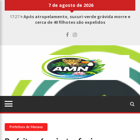
7 de agosto de 2026
17:27
Após atropelamento, sucuri-verde grávida morre e
cerca de 40 filhotes são expelidos
17:00
Haras Nilton Lins já registra 9 mortes de cavalos por
suspeita de botulismo
07:19
Saiba quem é Mazinho da Ecobarreira, candidato a vereador
de Manaus (vídeo)
09:48
Consumidores denunciam falta de preços em produtos e até
mau cheiro em freezer de supermercado na Cidade Nova
08:00
Justiça proíbe ex-prefeito de chegar perto de prefeita de
Nhamundá, no AM
15:01
Carro envolvido em acidente fatal pertencia a Wanderley
Andrade
13:43
Wilson Lima entrega 68 novas viaturas e mais de 4 mil
equipamentos aos profissionais da Segurança Pública
07:21
Grave explosão em clube de tiro deixa quatro vítimas fatais
em Manaus
Prefeitura de Manaus
18:42
Preço médio da gasolina registra queda e vai a R$ 5,04 no
país, diz ANP