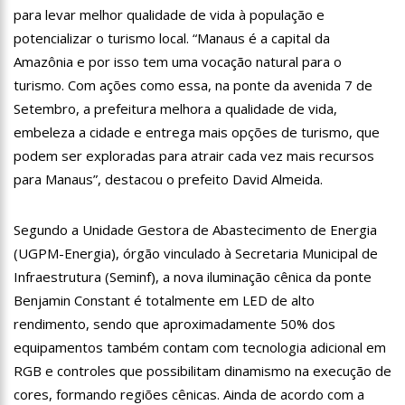
18:08
Com quase 300 mil votos para o Senado em 2018, Hissa é
para levar melhor qualidade de vida à população e
recebido por multidão na zona Sul de Manaus
potencializar o turismo local. “Manaus é a capital da
12:51
Hissa Abrahão dispara e deve ser o primeiro no Avante à
Amazônia e por isso tem uma vocação natural para o
Câmara Federal
turismo. Com ações como essa, na ponte da avenida 7 de
21:55
Hissa Abrahão fala em oportunidades para feirantes no
Setembro, a prefeitura melhora a qualidade de vida,
Eldorado
embeleza a cidade e entrega mais opções de turismo, que
22:45
Hissa Abrahão tem candidatura deferida pela Justiça Eleitoral
podem ser exploradas para atrair cada vez mais recursos
20:33
Hissa Abrahão pede aos eleitores que compareçam às urnas
para Manaus”, destacou o prefeito David Almeida.
10:39
Tecnologia 5G: Sinal em Manaus será ativado até novembro
Segundo a Unidade Gestora de Abastecimento de Energia
deste ano
(UGPM-Energia), órgão vinculado à Secretaria Municipal de
10:32
Vacinação contra Covid-19 acontece em 12 postos neste
sábado em Manaus
Infraestrutura (Seminf), a nova iluminação cênica da ponte
18:03
Bolsistas do Prouni começam a receber hoje auxílio de R$
Benjamin Constant é totalmente em LED de alto
400
rendimento, sendo que aproximadamente 50% dos
17:50
Pesquisa aponta que tecnologia pode ajudar na melhoria da
equipamentos também contam com tecnologia adicional em
qualidade das escolas no Amazonas
RGB e controles que possibilitam dinamismo na execução de
20:07
Amazonino pretende transforma o estado em um canteiro de
cores, formando regiões cênicas. Ainda de acordo com a
obras para combater desemprego? fome e miséria