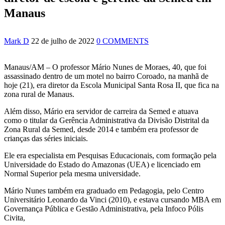
jurídica de Lula contra Bolsonaro
Manaus
10:07
SSP-AM vistoria construção do Canil do Corpo de
Bombeiros do Amazonas
22:31
Mulher mata o próprio marido a facadas após descobrir
Mark D
22 de julho de 2022
0 COMMENTS
traição; veja vídeo
09:06
David Almeida desce de carro na Boulevard e reafirma
apoio para Hissa Abrahão: ‘meu deputado federal’
Manaus/AM – O professor Mário Nunes de Moraes, 40, que foi
13:31
A Vitória Do Empreendedorismo
assassinado dentro de um motel no bairro Coroado, na manhã de
09:04
BOMBA! Pastor é coagido por sistema político da
hoje (21), era diretor da Escola Municipal Santa Rosa II, que fica na
Ieadam para adesivar seu veículo com candidatos da
zona rural de Manaus.
instituição – Veja vídeo!
15:00
Com a família, Israel Carvalho participa de ato pró-
Além disso, Mário era servidor de carreira da Semed e atuava
Brasil neste 07 de setembro
como o titular da Gerência Administrativa da Divisão Distrital da
23:48
Hissa Abrahão é recebido por multidão na zona Leste
Zona Rural da Semed, desde 2014 e também era professor de
de Manaus
crianças das séries iniciais.
23:40
Hissa Abrahão critica decisão de Barroso sobre piso
salarial de enfermeiros
Ele era especialista em Pesquisas Educacionais, com formação pela
18:08
Com quase 300 mil votos para o Senado em 2018,
Universidade do Estado do Amazonas (UEA) e licenciado em
Hissa é recebido por multidão na zona Sul de Manaus
Normal Superior pela mesma universidade.
12:51
Hissa Abrahão dispara e deve ser o primeiro no Avante
à Câmara Federal
Mário Nunes também era graduado em Pedagogia, pelo Centro
21:55
Hissa Abrahão fala em oportunidades para feirantes no
Universitário Leonardo da Vinci (2010), e estava cursando MBA em
Eldorado
Governança Pública e Gestão Administrativa, pela Infoco Pólis
22:45
Hissa Abrahão tem candidatura deferida pela Justiça
Civita,