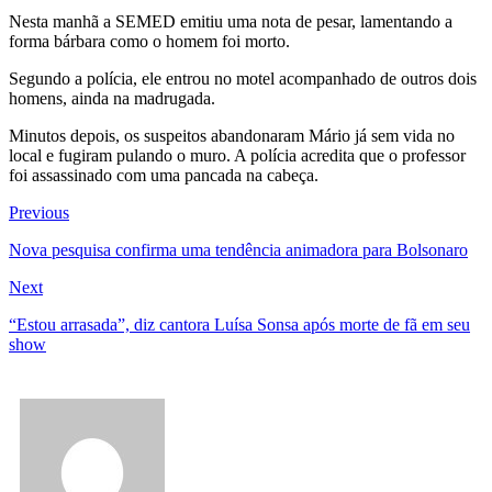
Eleitoral
20:33
Hissa Abrahão pede aos eleitores que compareçam às
Nesta manhã a SEMED emitiu uma nota de pesar, lamentando a
urnas
forma bárbara como o homem foi morto.
10:39
Tecnologia 5G: Sinal em Manaus será ativado até
Segundo a polícia, ele entrou no motel acompanhado de outros dois
novembro deste ano
homens, ainda na madrugada.
10:32
Vacinação contra Covid-19 acontece em 12 postos
neste sábado em Manaus
Minutos depois, os suspeitos abandonaram Mário já sem vida no
18:03
Bolsistas do Prouni começam a receber hoje auxílio de
local e fugiram pulando o muro. A polícia acredita que o professor
R$ 400
foi assassinado com uma pancada na cabeça.
17:50
Pesquisa aponta que tecnologia pode ajudar na
melhoria da qualidade das escolas no Amazonas
Navegação
Previous
Previous
20:07
Amazonino pretende transforma o estado em um
post:
canteiro de obras para combater desemprego? fome e miséria
de
Nova pesquisa confirma uma tendência animadora para Bolsonaro
19:46
Viviane Lima é aposta do MDB para ser deputada
Post
federal do Amazonas
Next
Next
20:23
Prefeitura abre credenciamento de prestadores de
post:
serviços para o Manausmed
“Estou arrasada”, diz cantora Luísa Sonsa após morte de fã em seu
00:59
Pré-Candidata a Deputada Federal, Viviane
show
Lima(MDB) desponta nas pesquisas de intenção de votos
10:06
Populares expulsam equipe da Amazonas Energia que
tentava instalar novos medidores em Manaus
08:46
Bolsonaro vai retornar a Manaus na segunda quinzena
de Junho, afirma Menezes
22:10
PRÉ-CANDIDATURA – ‘Vamos mostrar nossa força’,
diz Arthur ao ser ovacionado em festa popular